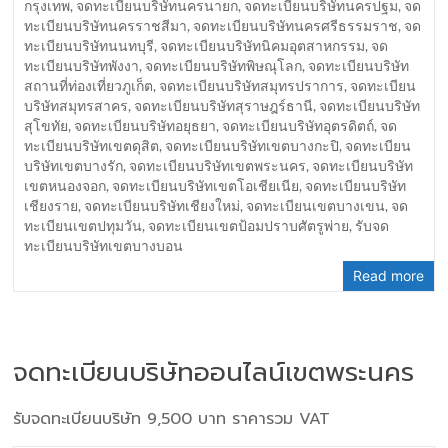
กรุงเทพ
,
จดทะเบียนบริษัทนครนายก
,
จดทะเบียนบริษัทนครปฐม
,
จด
ทะเบียนบริษัทนครราชสีมา
,
จดทะเบียนบริษัทนครศรีธรรมราช
,
จด
ทะเบียนบริษัทนนทบุรี
,
จดทะเบียนบริษัทนิคมอุตสาหกรรม
,
จด
ทะเบียนบริษัทพังงา
,
จดทะเบียนบริษัทพิษณุโลก
,
จดทะเบียนบริษัท
สถานที่ท่องเที่ยวภูเก็ต
,
จดทะเบียนบริษัทสมุทรปราการ
,
จดทะเบียน
บริษัทสมุทรสาคร
,
จดทะเบียนบริษัทสุราษฎร์ธานี
,
จดทะเบียนบริษัท
สุโขทัย
,
จดทะเบียนบริษัทอยุธยา
,
จดทะเบียนบริษัทอุตรดิตถ์
,
จด
ทะเบียนบริษัทเขตดุสิต
,
จดทะเบียนบริษัทเขตบางกะปิ
,
จดทะเบียน
บริษัทเขตบางรัก
,
จดทะเบียนบริษัทเขตพระนคร
,
จดทะเบียนบริษัท
เขตหนองจอก
,
จดทะเบียนบริษัทเขตโอเชียเนีย
,
จดทะเบียนบริษัท
เชียงราย
,
จดทะเบียนบริษัทเชียงใหม่
,
จดทะเบียนเขตบางเขน
,
จด
ทะเบียนเขตปทุมวัน
,
จดทะเบียนเขตป้อมปราบศัตรูพ่าย
,
รับจด
ทะเบียนบริษัทเขตบางบอน
Read more
จดทะเบียนบริษัทออนไลน์เขตพระนคร
รับจดทะเบียนบริษัท 9,500 บาท ราคารวม VAT