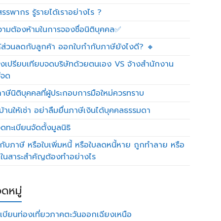
รรพากร รู้รายได้เราอย่างไร ?
วามต้องห้ามในการจองชื่อนิติบุคคล✅
ห้ส่วนลดกับลูกค้า ออกใบกำกับภาษียังไงดี? 🔸
งเปรียบเทียบจดบริษัทด้วยตนเอง VS จ้างสำนักงาน
ีจด
าษีนิติบุคคลที่ผู้ประกอบการมือใหม่ควรทราบ
บ้านให้เช่า อย่าลืมยื่นภาษีเงินได้บุคคลธรรมดา
ทะเบียนจัดตั้งมูลนิธิ
กับภาษี หรือใบเพิ่มหนี้ หรือใบลดหนี้หาย ถูกทำลาย หรือ
ดในสาระสำคัญต้องทำอย่างไร
ดหมู่
เบียนท่องเที่ยวภาคตะวันออกเฉียงเหนือ