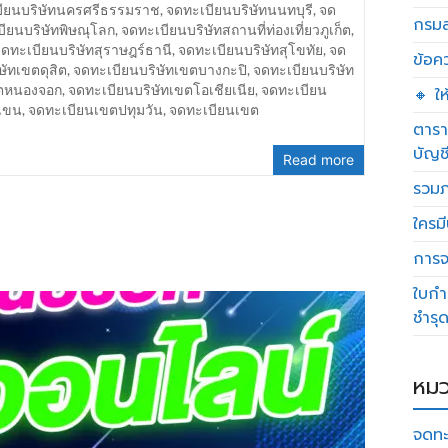
ียนบริษัทนครศรีธรรมราช
,
จดทะเบียนบริษัทนนทบุรี
,
จด
กรมส
ียนบริษัทพิษณุโลก
,
จดทะเบียนบริษัทสถานที่ท่องเที่ยวภูเก็ต
,
ดทะเบียนบริษัทสุราษฎร์ธานี
,
จดทะเบียนบริษัทสุโขทัย
,
จด
ข้อค
ษัทเขตดุสิต
,
จดทะเบียนบริษัทเขตบางกะปิ
,
จดทะเบียนบริษัท
ขตหนองจอก
,
จดทะเบียนบริษัทเขตโอเชียเนีย
,
จดทะเบียน
🔸 ใ
เขน
,
จดทะเบียนเขตปทุมวัน
,
จดทะเบียนเขต
ตารา
บัญช
Read more
รวมภ
ใครมี
การจด
ใบกำ
ชำรุ
หมว
จดทะ