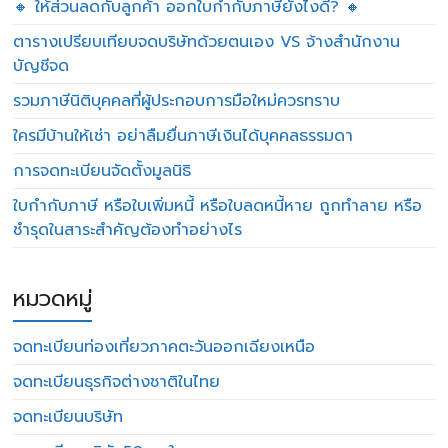
🔸 ให้ส่วนลดกับลูกค้า ออกใบกำกับภาษียังไงดี? 🔸
ตารางเปรียบเทียบจดบริษัทด้วยตนเอง VS จ้างสำนักงาน
บัญชีจด
รวมภาษีนิติบุคคลที่ผู้ประกอบการมือใหม่ควรทราบ
ใครมีบ้านให้เช่า อย่าลืมยื่นภาษีเงินได้บุคคลธรรมดา
การจดทะเบียนจัดตั้งมูลนิธิ
ใบกำกับภาษี หรือใบเพิ่มหนี้ หรือใบลดหนี้หาย ถูกทำลาย หรือ
ชำรุดในสาระสำคัญต้องทำอย่างไร
หมวดหมู่
จดทะเบียนท่องเที่ยวภาคตะวันออกเฉียงเหนือ
จดทะเบียนธุรกิจต่างชาติในไทย
จดทะเบียนบริษัท