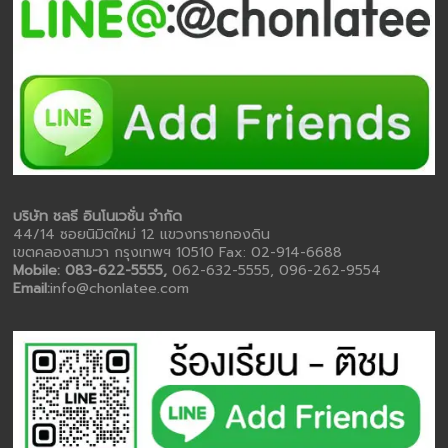
บริษัท ชลธี อินโนเวชั่น จำกัด
44/14 ซอยนิมิตใหม่ 12 แขวงทรายกองดิน
เขตคลองสามวา กรุงเทพฯ 10510 Fax: 02-914-6688
Mobile: 083-622-5555,
062-632-5555, 096-262-9554
Email:
info@chonlatee.com