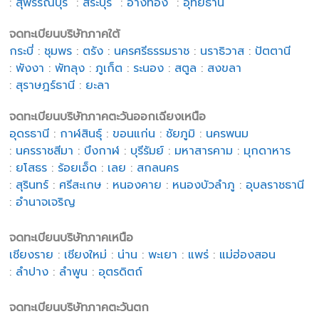
:
สุพรรณบุรี
:
สระบุรี
:
อ่างทอง
:
อุทัยธานี
จดทะเบียนบริษัทภาคใต้
กระบี่
:
ชุมพร
:
ตรัง
:
นครศรีธรรมราช
:
นราธิวาส
:
ปัตตานี
:
พังงา
:
พัทลุง
:
ภูเก็ต
:
ระนอง
:
สตูล
:
สงขลา
:
สุราษฎร์ธานี
:
ยะลา
จดทะเบียนบริษัทภาคตะวันออกเฉียงเหนือ
อุดรธานี
:
กาฬสินธุ์
:
ขอนแก่น
:
ชัยภูมิ
:
นครพนม
:
นครราชสีมา
:
บึงกาฬ
:
บุรีรัมย์
:
มหาสารคาม
:
มุกดาหาร
:
ยโสธร
:
ร้อยเอ็ด
:
เลย
:
สกลนคร
:
สุรินทร์
:
ศรีสะเกษ
:
หนองคาย
:
หนองบัวลำภู
:
อุบลราชธานี
:
อำนาจเจริญ
จดทะเบียนบริษัทภาคเหนือ
เชียงราย
:
เชียงใหม่
:
น่าน
:
พะเยา
:
แพร่
:
แม่ฮ่องสอน
:
ลำปาง
:
ลำพูน
:
อุตรดิตถ์
จดทะเบียนบริษัทภาคตะวันตก