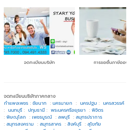
จดทะเบียนบริษัท
การขอยื่นภาษีออนไ
จดทะเบียนบริษัทภาคกลาง
กำแพงเพชร
:
ชัยนาท
:
นครนายก
:
นครปฐม
:
นครสวรรค์
:
นนทบุรี
:
ปทุมธานี
:
พระนครศรีอยุธยา
:
พิจิตร
:
พิษณุโลก
:
เพชรบูรณ์
:
ลพบุรี
:
สมุทรปราการ
:
สมุทรสงคราม
:
สมุทรสาคร
:
สิงห์บุรี
:
สุโขทัย