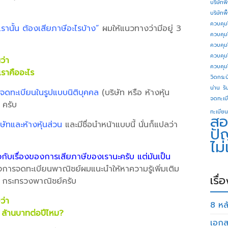
บริษัทพ
บริษัทพ
ควบคุม
รานั้น ต้องเสียภาษีอะไรบ้าง”
ผมให้แนวทางว่ามีอยู่ 3
ควบคุม
ควบคุม
ควบคุม
นว่า
ควบคุม
เราคืออะไร
วิดกระบี
น่าน
รั
ารจดทะเบียนในรูปแบบนิติบุคคล
(บริษัท หรือ ห้างหุ้น
จดทะเบี
ครับ
ทะเบียน
สอ
ษัทและห้างหุ้นส่วน
และมีชื่อนำหน้าแบบนี้ นั่นก็แปลว่า
ปั
ไม
วกับเรื่องของการเสียภาษีของเรานะครับ แต่มันเป็น
องการจดทะเบียนพาณิชย์ผมแนะนำให้หาความรู้เพิ่มเติม
เรื่
 กระทรวงพาณิชย์ครับ
ยว่า
8 หลั
.8 ล้านบาทต่อปีไหม?
เอกส