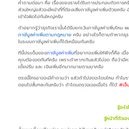
คำถามต่อมา คือ เรื่องของรายได้ในการประกอบกิจการครับ ส
ส่วนใหญ่แล้วจะมีหน้าที่ที่ต้องเสียภาษีมูลค่าเพิ่มด้วยครับ อ
เข้าใจผิดไปกันใหญ่ครับ
ถ้าอยากรู้ว่าธุรกิจเรานั้นได้รับยกเว้นภาษีมูลค่าเพิ่มไหม
ภาษีมูลค่าเพิ่มตามกฎหมาย
ครับ อย่างไรก็ตามถ้าหากธุรก
ในระบบภาษีมูลค่าเพิ่มก็ได้เหมือนกันครับ
ทีนี้ประเด็นของ
ภาษีมูลค่าเพิ่ม
ที่อยากจะเพิ่มให้ฟังก็คือ เมื่
คุณต้องจดทันทีครับ เพราะถ้าหากเกินแล้วไม่จด ถือว่ามี
เบี้ยปรับ และ เงินเพิ่มอีกมากมายตามมาครับ
ตรงนี้ใครอาจจะมีคำถามว่า แล้วถ้าไม่จดจะโดนไหม ทำไมรา
ตอบไปสั้นๆละกันครับว่า ถ้าโดนตรวจเจอเมื่อไร ก็ได้
#เจ็
รู้อะไรไ
รู้หน้าที่ตัวเ