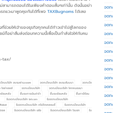
ไม่สามารถตอบได้ในเพียงคำตอบสั้นๆเท่า่นั้น ดังนั้นอย่า
จดทะเ
ารถแวะมาพูดคุยกันได้ที่เพจ
TAXBugnoms
ได้เลย
จดทะ
จดทะ
ี่ช่วยให้เจ้าของธุรกิจทุกคนได้ก้าวเข้าไปสู่โลกของ
น์ก็อย่าลืมส่งต่อบทความนี้เพื่อเป็นกำลังใจให้กับคน
จดทะ
จดทะ
จดทะเ
s-tax/
จดทะ
จดทะ
จดทะ
บียนบริษัท อบรมผ่านzoom
จดทะบียนบริษัท อบรมสัมมนา
จดทะบีย
จดทะ
 โซล่าเซลล์
จดทะเบียนบริษัท
จดทะเบียนบริษัท โคกหนองนา
าย้อนหลัง
ยื่นงบการเงินล่าช้า
ยื่นงบย้อนหลัง
ยื่นภาษีย้อน
จดทะ
รับจดทะเบียนบริษัท bitcoin
รับจดทะเบียนบริษัท
จดทะ
 Robot
รับจดทะเบียนบริษัท คริปโตเคอเรนซี่
รับจดทะเบียนบริษัท
จิตอล
รับจดทะเบียนบริษัท เอไอ
รับจดทะเบียนบริษัท โรบอท
รับ