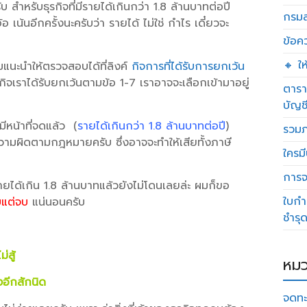
ำหรับธุรกิจที่มีรายได้เกินกว่า 1.8 ล้านบาทต่อปี
กรมส
้อ เน้นอีกครั้งนะครับว่า รายได้ ไม่ใช่ กำไร เดี๋ยวจะ
ข้อค
🔸 ใ
 ผมแนะนำให้ตรวจสอบได้ที่ลิงค์
กิจการที่ได้รับการยกเว้น
ิจเราได้รับยกเว้นตามข้อ 1-7 เราอาจจะเลือกเข้ามาอยู่
ตารา
บัญช
อมีหน้าที่จดแล้ว (
รายได้เกินกว่า 1.8 ล้านบาทต่อปี
)
รวมภ
ความผิดตามกฎหมายครับ ซึ่งอาจจะทำให้เสียทั้งภาษี
ใครมี
การจด
ยได้เกิน 1.8 ล้านบาทแล้วยังไม่โดนเลยล่ะ ผมก็ขอ
ใบกำ
บแต่จบ
แน่นอนครับ
ชำรุ
ม่สู้
หมว
องอีกสักนิด
จดทะ