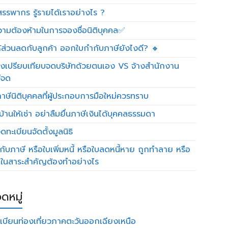
รรพากร รู้รายได้เราอย่างไร ?
วามต้องห้ามในการจองชื่อนิติบุคคล✅
ห้ส่วนลดกับลูกค้า ออกใบกำกับภาษียังไงดี? 🔸
งเปรียบเทียบจดบริษัทด้วยตนเอง VS จ้างสำนักงาน
ีจด
าษีนิติบุคคลที่ผู้ประกอบการมือใหม่ควรทราบ
บ้านให้เช่า อย่าลืมยื่นภาษีเงินได้บุคคลธรรมดา
ทะเบียนจัดตั้งมูลนิธิ
กับภาษี หรือใบเพิ่มหนี้ หรือใบลดหนี้หาย ถูกทำลาย หรือ
ดในสาระสำคัญต้องทำอย่างไร
ดหมู่
เบียนท่องเที่ยวภาคตะวันออกเฉียงเหนือ