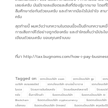
เลยล่ะครับ มันมีรายละเอียดและสิ่งที่ต้องรู้มากมาย โดยที่
ลืมศึกษาต่อกันด้วยนะครับ และถ้าหากมีอะไรไม่เข้าใจ สาม
ครับ
สุดท้ายนี้ ผมหวังว่าบทความในตอนนี้จะเป็นอีกบทความหนึ่งท
การเสียภาษีได้อย่างถูกต้องครับ และถ้าใครเห็นว่ามีประโยช
เขียนด้วยนะครับ ขอบคุณคร้าบบบ
ที่มา http://tax.bugnoms.com/how-i-pay-busines
Tagged on:
จดทะบียนบริษัท zoom
จดทะบียนบริษัท ซูม
จดทะ
นบริษัท อบรมออนไลน์
จดทะบียนบริษัท เจาะบ่อน้ำบาดาล
จดทะบียนบริษัท
โมเดล
ปิดงบการเงินย้อนหลัง
ปิดงบย้อนหลังหลายปี
ปิดงบเปล่
หลัง
ยื่นภาษีร้านค้า
รับจดทะเบียนบริษัท
รับจดทะเบียนบริษัท AI
Blockchain
รับจดทะเบียนบริษัท cryptocurrency
รับจดทะเบียนบริษัท
บล็อกเชน
รับจดทะเบียนบริษัท บิทคอยน์
รับจดทะเบียนบริษัท สกุลเงินดิ