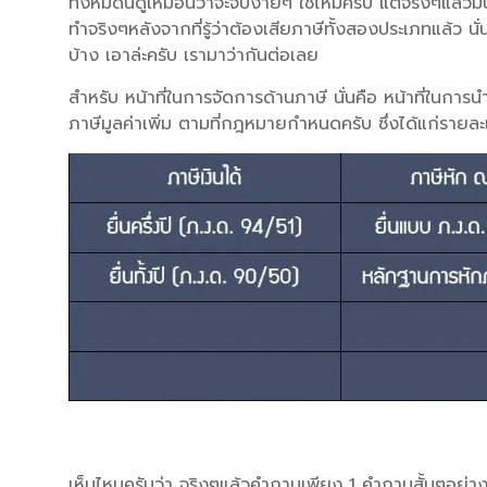
ทั้งหมดนี้ดูเหมือนว่าจะจบง่ายๆ ใช่ไหมครับ แต่จริงๆแล้วมั
ทำจริงๆหลังจากที่รู้ว่าต้องเสียภาษีทั้งสองประเภทแล้ว นั่
บ้าง เอาล่ะครับ เรามาว่ากันต่อเลย
สำหรับ หน้าที่ในการจัดการด้านภาษี นั่นคือ หน้าที่ใน
ภาษีมูลค่าเพิ่ม ตามที่กฎหมายกำหนดครับ ซึ่งได้แก่รายละเ
เห็นไหมครับว่า จริงๆแล้วคำถามเพียง 1 คำถามสั้นๆอย่า