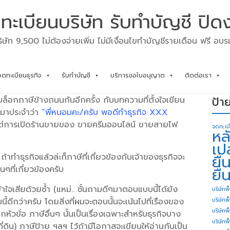
ทะเบียนบริษัท รับทำบัญชี ปิด
ิษัท 9,500 ไม่ต้องจ่ายเพิ่ม ไม่มีเงื่อนไขทำบัญชีรายเดือน ฟรี อบ
จดทะเบียนธุรกิจ
รับทำบัญชี
บริการขอใบอนุญาต
ติดต่อเรา
ป้า
อกภาษีข้างถนนกันอีกครั้ง กับบทความที่ตั้งใจเขียน
ค์มาประจำว่า
“พี่หนอมคะ/ครับ พอดีทำธุรกิจ XXX
ั้งแต่การเปิดร้านขายของ ขายครีมออนไลน์ ขายสายไฟ
จดทะเบ
หล
เป
ถ้าทำธุรกิจแล้วล่ะก็ภาษีที่เกี่ยวข้องกับเจ้าของธุรกิจจะ
ยื
่นๆที่เกี่ยวข้องครับ
ยื่
ใจเสียด้วยซ้ำ (แหม่.. ชั้นถามดีๆมาตอบแบบนี้ได้ยัง
บริษัทพื
ดีกว่าครับ โดยสิ่งที่ผมจะตอบนั้นจะเน้นไปที่เรืองของ
บริษัทพ
บริษัทพ
กหัวข้่อ ภาษีอื่นๆ นั้นเป็นเรื่องเฉพาะสำหรับธุรกิจบาง
บริษัทพื
ที่ดิน) ภาษีป้าย ฯลฯ ไว้ถ้ามีโอกาสจะเขียนให้อ่านกันเป็น