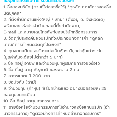
ข้อมูลที่ต้องใช้ในการ รับจดทะเบียนบริษัท
1. ชื่อของบริษัท (ตามที่ได้จองชื่อไว้) *ดูหลักเกณฑ์การจองชื่อ
นิติบุคคล*
2. ที่ตั้งสํานักงานแห่งใหญ่ / สาขา (ตั้งอยู่ ณ จังหวัดใด)
พร้อมเลขรหัสประจําบ้านของที่ตั้งสํานักงาน,
E-mail และหมายเลขโทรศัพท์ของบริษัทหรือกรรมการ
3. วัตถุที่ประสงค์ของบริษัทที่จะประกอบกิจการค่า *ดูหลัก
เกณฑ์การกําหนดวัตถุที่ประสงค์*
4. ทุนจดทะเบียน จะต้องแบ่งเป็นหุ้นๆ มีมูลค่าหุ้นเท่าๆ กัน
(มูลค่าหุ้นจะต้องไม่ต่ํากว่า 5 บาท)
5. ชื่อ ที่อยู่ อาชีพ และจํานวนหุ้นที่ผู้เริ่มก่อการจองซื้อไว้
6. ชื่อ ที่อยู่ อายุ สัญชาติ ของพยาน 2 คน
7. อากรแสตมป์ 200 บาท
8. ข้อบังคับ (ถ้ามี)
9. จํานวนทุน (ค่าหุ้น) ที่เรียกชําระแล้ว อย่างน้อยร้อยละ 25
ของทุนจดทะเบียน
10. ชื่อ ที่อยู่ อายุของกรรมการ
11. รายชื่อหรือจํานวนกรรมการที่มีอํานาจลงชื่อแทนบริษัท (อํา
นาจกรรมการ) *ดูตัวอย่างการกําหนดอํานาจกรรมการ*