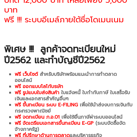
ปกติ 12,000 บาท เหลือเพียง 5,000
บาท
ฟรี !!! ระบบอีเมล์ภายใต้ชื่อโดเมนเนม
พิเศษ !!!
ลูกค้าจดทะเบียนใหม่
ปี2562 และทำบัญชีปี2562
ฟรี เว็บไซต์
สำหรับบริษัทพร้อมแนะนำการทำตลาด
ออนไลน์
ฟรี ออกแบบโลโก้บรษัท
ฟรี รูปแบบใบส่งสินค้า
ใบแจ้งหนี้ ใบกำกับภาษี ใบเสร็จรับ
เงินและเอกสารสำคัญอื่นๆ
ฟรี ขึ้นทะเบียน ระบบ E-FILING
เพื่อใช้นำส่งงบการเงินกับ
กระทรวงพาณิชย์
ฟรี จดทะเบียน ภ.อ.01
เพื่อใช้ยื่นภาษีผ่าระบบออนไลน์
ฟรี จัดเตรียมเอกสารขึ้นทะเบียน E-GP
(ระบบจัดซื้อจัด
จ้างภาครัฐ)
ฟรี ที่ปรึกษาด้านการตลาด
และบริหารธุรกิจ