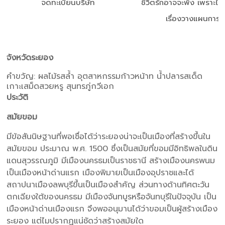
จดทะเบียนบริษัท
ชีวิตรักอาจจะพัง เพราะไม่
เรื่องวางแผนการเง
จังหวัดระยอง
คำขวัญ: ผลไม้รสล้ำ อุตสาหกรรมก้าวหน้าท น้ำปลารสเด็ด
เกาะเสม็ดสวยหรู สุนทรภู่กวีเอก
ประวัติ
สมัยขอม
มีข้อสันนิษฐานที่พอเชื่อได้ว่าระยองน่าจะเป็นเมืองที่สร้างขึ้นใน
สมัยขอม ประมาณ พ.ศ. 1500 ซึ่งเป็นสมัยที่ขอมมีอิทธิพลในดิน
แดนสุวรรณภูมิ มีเมืองนครธมเป็นราชธานี สร้างเมืองนครพนม
เป็นเมืองหน้าด่านแรก เมืองพิมายเป็นเมืองอุปราชและได้
สถาปนาเมืองลพบุรีขึ้นเป็นเมืองสำคัญ ส่วนทางด้านทิศตะวัน
ตกเฉียงใต้ของนครธม มีเมืองจันทบูรหรือจันทบุรีในปัจจุบัน เป็น
เมืองหน้าด่านเมืองแรก จึงพออนุมานได้ว่าขอมเป็นผู้สร้างเมือง
ระยอง แต่ไมปรากฏแน่ชัดว่าสร้างสมัยใด