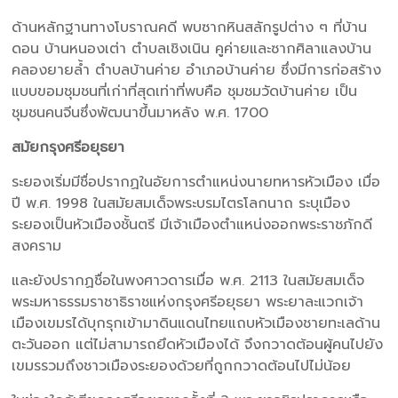
ด้านหลักฐานทางโบราณคดี พบซากหินสลักรูปต่าง ๆ ที่บ้าน
ดอน บ้านหนองเต่า ตำบลเชิงเนิน คูค่ายและซากศิลาแลงบ้าน
คลองยายล้ำ ตำบลบ้านค่าย อำเภอบ้านค่าย ซึ่งมีการก่อสร้าง
แบบขอม
ชุมชนที่เก่าที่สุดเท่าที่พบคือ ชุมชมวัดบ้านค่าย เป็น
ชุมชนคนจีนซึ่งพัฒนาขึ้นมาหลัง พ.ศ. 1700
สมัยกรุงศรีอยุธยา
ระยองเริ่มมีชื่อปรากฏในอัยการตำแหน่งนายทหารหัวเมือง เมื่อ
ปี พ.ศ. 1998 ในสมัยสมเด็จพระบรมไตรโลกนาถ ระบุเมือง
ระยองเป็นหัวเมืองชั้นตรี มีเจ้าเมืองตำแหน่งออกพระราชภักดี
สงคราม
และยังปรากฏชื่อในพงศาวดารเมื่อ พ.ศ. 2113 ในสมัยสมเด็จ
พระมหาธรรมราชาธิราชแห่งกรุงศรีอยุธยา พระยาละแวกเจ้า
เมืองเขมรได้บุกรุกเข้ามาดินแดนไทยแถบหัวเมืองชายทะเลด้าน
ตะวันออก แต่ไม่สามารถยึดหัวเมืองได้ จึงกวาดต้อนผู้คนไปยัง
เขมรรวมถึงชาวเมืองระยองด้วยที่ถูกกวาดต้อนไปไม่น้อย