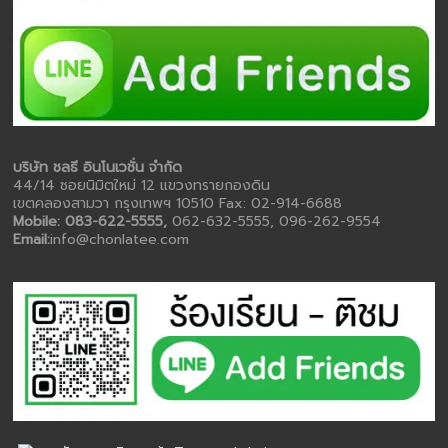
บริษัท ชลธี อินโนเวชั่น จำกัด
44/14 ซอยนิมิตใหม่ 12 แขวงทรายกองดิน
เขตคลองสามวา กรุงเทพฯ 10510 Fax: 02-914-6688
Mobile: 083-622-5555,
062-632-5555, 096-262-9554
Email:
info@chonlatee.com