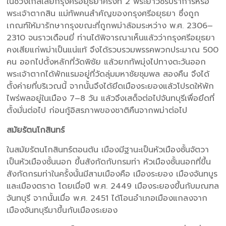
ในช่วงใกล้เสียกรุงศรีอยุธยาครั้งที่ 2 พระยาวชิรปราการหรือ
พระเจ้าตากสิน แม่ทัพคนสำคัญของกรุงศรีอยุธยา ซึ่งถูก
เกณฑ์ให้มารักษากรุงขณะที่ถูกพม่าล้อมระหว่าง พ.ศ. 2306–
2310 จนราวเดือนยี่ ท่านได้พิจารณาเห็นแล้วว่ากรุงศรีอยุธยา
คงเสียแก่พม่าเป็นแน่แท้ จึงได้รวบรวมพรรคพวกประมาณ 500
คน ออกไปตั้งหลักที่วัดพิชัย แล้วยกทัพมุ่งไปทางตะวันออก
พระเจ้าตากได้พักแรมอยู่ที่วัดลุ่มมหาชัยชุมพล สองคืน จึงได้
ตั้งค่ายที่บริเวณนี้ จากนั้นจึงได้ยึดเมืองระยองแล้วโปรดให้พัก
ไพร่พลอยู่ในเมือง 7–8 วัน แล้วจึงเสด็จต่อไปจันทบุรีเพื่อยึดที่
ตั้งมั่นต่อไป ก่อนกู้อิสรภาพของชาติคืนจากพม่าต่อไป
สมัยรัตนโกสินทร์
ในสมัยรัตนโกสินทร์ตอนต้น เมืองมีฐานะเป็นหัวเมืองชั้นจัตวา
เป็นหัวเมืองชั้นนอก ขึ้นสังกัดกับกรมท่า หัวเมืองชั้นนอกที่ขึ้น
สังกัดกรมท่าในครั้งนั้นมีสามเมืองคือ เมืองระยอง เมืองจันทบูร
และเมืองตราด โดยเมื่อปี พ.ศ. 2449 เมืองระยองขึ้นกับมณฑล
จันทบุรี จากนั้นเมื่อ พ.ศ. 2451 ได้โอนอำเภอเมืองแกลงจาก
เมืองจันทบุรีมาขึ้นกับเมืองระยอง