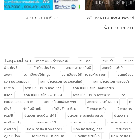
จดทะเบียนบริษัท
ชีวิตรักอาจจะพัง เพราะไม่
เรื่องวางแผนการเง
Tagged on:
การวางแผนกำชำระภาษี
งบ หจก.
งบเปล่า
งบเลิก
ชำระบัญชี
งบเลิกชำระบัญชี65
งานวางระบบบัญชี
จดทะบียนบริษัท
zoom
จดทะบียนบริษัท ซูม
จดทะบียนบริษัท อบรมผ่านzoom
จดทะบียนบ
ริษัท อบรมสัมมนา
จดทะบียนบริษัท อบรมออนไลน์
จดทะบียนบริษัท เจาะบ่อน้ำ
บาดาล
จดทะบียนบริษัท โซล่าเซลล์
จดทะเบียนบริษัท โคกหนองนา
โมเดล
จดทะเบียนบริษัทcovid2564
จดทะเบียนบริษัทโควิด2021
จด
ทะเบียนออนไลน์โควิด
จดทะเบียนในช่วงcovid
จดทะเบียนในช่วงโควิด
ทำ
บัญชี
ทำบัญชีรายปี
ทำบัญชีรายเดือน
ปิดงบการเงิน
ปิดงบการ
เงินAR
ปิดงบการเงินCovid-19
ปิดงบการเงินmetaverse
ปิดงบการ
เงินStart Up
ปิดงบการเงินVR
ปิดงบการเงินขายริก
ปิดงบการเงินชาว
ต่างชาติ
ปิดงบการเงินช่วงโควิด19
ปิดงบการเงินดูแลริก
ปิดงบการเงิน
ดูแลเหมือง
ปิดงบการเงินประกอบริก
ปิดงบการเงินปี65
ปิดงบการเงิน