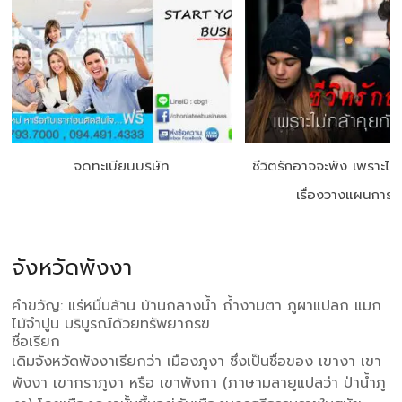
จดทะเบียนบริษัท
ชีวิตรักอาจจะพัง เพราะไม่
เรื่องวางแผนการเง
จังหวัดพังงา
คำขวัญ: แร่หมื่นล้าน บ้านกลางน้ำ ถ้ำงามตา ภูผาแปลก แมก
ไม้จำปูน บริบูรณ์ด้วยทรัพยากรฃ
ชื่อเรียก
เดิมจังหวัดพังงาเรียกว่า เมืองภูงา ซึ่งเป็นชื่อของ เขางา เขา
พังงา เขากราภูงา หรือ เขาพังกา (ภาษามลายูแปลว่า ป่าน้ำภู