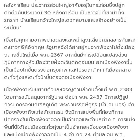
หลังคาเรือน ประชากรส่วนใหญ่อาศัยอยู่ในกระท่อมซึ่งปลูก
ติดต่อกันประมาณ 30 หลังคาเรือน เป็นชาวจีนที่เข้ามาตั้ง
รกราก บ้านเรือนกว้างใหญ่สะดวกสบายและสร้างอย่างเป็น
ระเบียบ"
เมื่อภัยคุกคามจากพม่าลดลงและพม่าสูญเสียมณฑลอารกันและ
ตะนาวศรีให้อังกฤษ รัฐบาลจึงได้ย้ายผู้คนจากพังงาไปตั้งเมือง
ถลางขึ้นใหม่เมื่อ พ.ศ. 2367 จากนั้นมีการเปลี่ยนแปลงส่วน
ภูมิภาคทางหัวเมืองชายฝั่งตะวันตกตอนบน ยกเมืองพังงาขึ้น
เป็นเมืองโทขึ้นตรงต่อกรุงเทพ และโปรดเกล้าฯ ให้เมืองถลาง
ตะกั่วทุ่งและตะกั่วป่าขึ้นตรงต่อเมืองพังงา
เมืองพังงาเริ่มขยายตัวและเจริญตามลำดับตั้งแต่ พ.ศ. 2383
โดยการสนับสนุนจากรัฐบาล ต่อมา พ.ศ. 2437 มีการปฏิรูป
การปกครองมณฑลภูเก็ต พระยาบริรักษ์ภูธร (ขำ ณ นคร) เจ้า
เมืองพังงาถึงแก่อสัญกรรม จึงมีการแบ่งพื้นที่ท้องที่การ
ปกครองในเมืองพังงาออกเป็นอำเภอและตำบลต่าง ๆ การแบ่ง
พื้นที่นี้ได้โอนเมืองตะกั่วทุ่งมาเป็นอำเภอหนึ่งของเมืองพังงา
และแบ่งเมืองพังงาออกเป็น 4 อำเภอ 24 ตำบล จน พ.ศ.