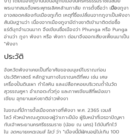
งา) โดยเมืองภูงานั้นขึ้นอยู่กับเมืองนครศรีธรรมราชในสมัย
พระบาทสมเด็จพระพุทธเลิศหล้านภาลัย การตั้งชื่อว่า เ
มือ
งภูงา
อาจสอดคล้องกับเมืองภูเก็ต เหตุที่ชื่อเปลี่ยนจากภูงาเป็นพังงา
สันนิษฐานว่า เนื่องจากเมืองภูงามีต่างชาติเข้ามาติดต่อซื้อ
แร่ดีบุกจำนวนมาก จึงเขียนชื่อเมืองว่า Phunga หรือ Punga
อ่านว่า ภูงา พังงา หรือ พังกา ต่อมาจึงออกเสียงเพี้ยนมาเป็น
"พังงา
ประวัติ
จังหวัดพังงาเคยเป็นที่อาศัยของมนุษย์โบราณก่อน
ประวัติศาสตร์ หลักฐานทางโบราณคดีที่พบ เช่น เศษ
เครื่องปั้นดินเผา กำไลหิน และเปลือกหอยบริเวณถ้ำในวัด
สุวรรณคูหา อำเภอตะกั่วทุ่ง และภาพเขียนสีที่ผนังเขา
เขียน อุทยานแห่งชาติอ่าวพังงา
ในขณะที่มีการตั้งเมืองถลางที่พังงา พ.ศ. 2365 เจมส์
โลว์ หัวหน้าคณะทูตของผู้ว่าเกาะปีนัง ผู้รับหน้าที่เจรจาปัญหา
กับเจ้าพระยานครศรีธรรมราช (น้อย ณ นคร) ได้บันทึกไว้
ใน
จดหมายเหตุเจมส์ โลว์
ว่า "เมืองนี้มีผู้คนอยู่ไม่เกิน 100