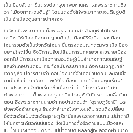
เป็นเมืองจัตวา ขึ้นตรงต่อกรุงเทพมหานคร และพระราชทานชื่อ
ว่า "เมืองกาญจนดิษฐ์" โดยแต่งตั้งให้พระยากาญจนดิษฐ์บดี
เป็นเจ้าเมืองดูแลการปกครอง
ในรัชสมัยพระบาทสมเด็จพระจุลจอมเกล้าเจ้าอยู่หัวได้โปรด
เกล้าฯ ให้เมืองเมืองกาญจนดิษฐ์, เมืองคีรีรัฐนิคมและเมือง
ไชยารวมตัวเป็นจังหวัดไชยา ขึ้นตรงต่อมณฑลชุมพร เมื่อเมือง
ขยายใหญ่ขึ้น จึงมีการปรับเปลี่ยนการปกครองและขยายเมือง
ออกไป มีการแยกเมืองกาญจนดิษฐ์เป็นอำเภอกาญจนดิษฐ์
และอำเภอบ้านดอน กระทั่งสมัยพระบาทสมเด็จพระมงกุฎเกล้า
เจ้าอยู่หัว มีการย้ายอำเภอเมืองมาที่อำเภอบ้านดอนและโอนชื่อ
มาเป็นชื่ออำเภอไชยา และให้ชื่อเมืองเก่าว่า "อำเภอพุมเรียง"
ทว่าประชาชนยังติดเรียกชื่อเมืองเก่าว่า "อำเภอไชยา" ทั้ง
ตัวพระบาทสมเด็จพระมงกุฎเกล้าเจ้าอยู่หัวไม่โปรดปรานชื่อบ้าน
ดอน จึงพระราชทานนามอำเภอบ้านดอนว่า "สุราษฎร์ธานี" และ
ยังคงชื่ออำเภอพุมเรียงว่าอำเภอไชยาเช่นเดิม รวมถึงเปลี่ยน
ชื่อจังหวัดเป็นจังหวัดสุราษฎร์ธานีและพระราชทานนามแม่น้ำตาปี
ให้ในคราวเดียวกันนั้นเอง ซึ่งเป็นการตั้งชื่อตามแบบเมืองและ
แม่น้ำในประเทศอินเดียที่มีแม่น้ำตาปตีไหลลงสู่ทะเลออกผ่านปาก