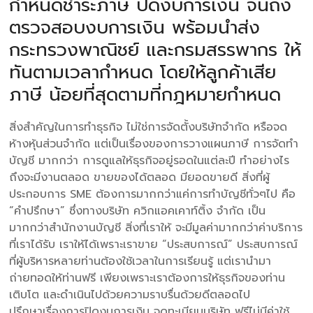
กำหนดชำระภาษี ปิดงบการเงิน จนถึง
ตรวจสอบงบการเงิน พร้อมนำส่ง
กระทรวงพาณิชย์ และกรมสรรพากร ให้
ทันตามเวลากำหนด โดยให้ลูกค้าเสีย
ภาษี น้อยที่สุดตามที่กฎหมายกำหนด
สิ่งสำคัญในการทำธุรกิจ ไม่ใช่การจัดตั้งบริษัทจำกัด หรือจด
ห้างหุ้นส่วนจำกัด แต่เป็นเรื่องของการวางแผนภาษี การจัดทำ
บัญชี มากกว่า การดูแลให้ธุรกิจอยู่รอดในแต่ละปี ทำอย่างไร
ถึงจะมีงานตลอด ขายของได้ตลอด มียอดขายดี สิ่งที่ผู้
ประกอบการ SME ต้องการมากกว่าแค่การทำบัญชีทั่วๆไป คือ
“คำปรึกษา” ซึ่งทางบริษัท ควิกแอคเคาท์ติ้ง จำกัด เป็น
มากกว่าสำนักงานบัญชี สิ่งที่เราให้ จะมีมูลค่ามากกว่าค่าบริการ
ที่เราได้รับ เราให้ได้เพราะเราขาย “ประสบการณ์” ประสบการณ์
ที่ผู้บริหารหลายท่านต้องใช้เวลาในการเรียนรู้ แต่เรานำมา
ถ่ายทอดให้ท่านฟรี เพียงเพราะเราต้องการให้ธุรกิจของท่าน
เติบโต และดำเนินไปด้วยความราบรื่นด้วยดีตลอดไป
ปรึกษาเรื่องการปิดงบการเงิน จดทะเบียนบริษัท ฟรีไม่มีค่าใช้