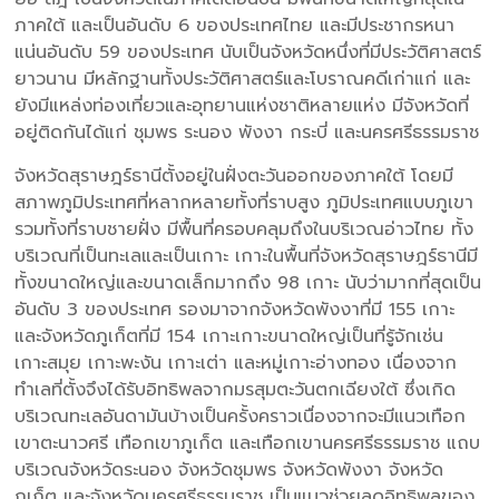
ภาคใต้ และเป็นอันดับ 6 ของประเทศไทย และมีประชากรหนา
แน่นอันดับ 59 ของประเทศ นับเป็นจังหวัดหนึ่งที่มีประวัติศาสตร์
ยาวนาน มีหลักฐานทั้งประวัติศาสตร์และโบราณคดีเก่าแก่ และ
ยังมีแหล่งท่องเที่ยวและอุทยานแห่งชาติหลายแห่ง มีจังหวัดที่
อยู่ติดกันได้แก่ ชุมพร ระนอง พังงา กระบี่ และนครศรีธรรมราช
จังหวัดสุราษฎร์ธานีตั้งอยู่ในฝั่งตะวันออกของภาคใต้ โดยมี
สภาพภูมิประเทศที่หลากหลายทั้งที่ราบสูง ภูมิประเทศแบบภูเขา
รวมทั้งที่ราบชายฝั่ง มีพื้นที่ครอบคลุมถึงในบริเวณอ่าวไทย ทั้ง
บริเวณที่เป็นทะเลและเป็นเกาะ เกาะในพื้นที่จังหวัดสุราษฎร์ธานีมี
ทั้งขนาดใหญ่และขนาดเล็กมากถึง 98 เกาะ นับว่ามากที่สุดเป็น
อันดับ 3 ของประเทศ รองมาจากจังหวัดพังงาที่มี 155 เกาะ
และจังหวัดภูเก็ตที่มี 154 เกาะเกาะขนาดใหญ่เป็นที่รู้จักเช่น
เกาะสมุย เกาะพะงัน เกาะเต่า และหมู่เกาะอ่างทอง เนื่องจาก
ทำเลที่ตั้งจึงได้รับอิทธิพลจากมรสุมตะวันตกเฉียงใต้ ซึ่งเกิด
บริเวณทะเลอันดามันบ้างเป็นครั้งคราวเนื่องจากจะมีแนวเทือก
เขาตะนาวศรี เทือกเขาภูเก็ต และเทือกเขานครศรีธรรมราช แถบ
บริเวณจังหวัดระนอง จังหวัดชุมพร จังหวัดพังงา จังหวัด
ภูเก็ต และจังหวัดนครศรีธรรมราช เป็นแนวช่วยลดอิทธิพลของ