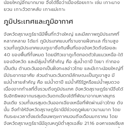
น้อยใหญ่อีกมากมาย จึงได้ชื่อว่าเมืองร้อยเกาะ เช่น เกาะนาง
ยวน เกาะวัวตาหลับ เกาะแม่เกาะ
ภูมิประเทศและภูมิอากาศ
จังหวัดสุราษฎร์ธานีมีพื้นที่กว้างใหญ่ และมีสภาพภูมิประเทศที่
หลากหลาย ได้แก่ ภูมิประเทศแบบที่ราบชายฝั่งทะเล ที่ราบสูง
รวมทั้งภูมิประเทศแบบภูเขาซึ่งกินพื้นที่ของจังหวัดถึงร้อยละ
40 ของพื้นที่ทั้งหมด โดยมีทิวเขาภูเก็ตทอดตัวในแนวเหนือ-ใต้
ของจังหวัด และมีลุ่มน้ำที่สำคัญ คือ ลุ่มน้ำตาปี ไชยา ท่าทอง
เป็นต้น ด้านตะวันออกเป็นฝั่งทะเลอ่าวไทย และมีเกาะน้อยใหญ่ที่
มีประชากรอาศัย ส่วนด้านตะวันตกมีลักษณะเป็นภูเขาสูง มี
แม่น้ำสายสำคัญ คือ แม่น้ำตาปี แม่น้ำคีรีรัฐหรือแม่นํ้าพุมดวง
เนื่องจากทำเลที่ตั้งรวมถึงภูมิประเทศ จังหวัดสุราษฎร์ธานีจึงได้
รับอิทธิพลจากมรสุมตะวันตกเฉียงใต้ที่พัดมาจากมหาสมุทร
อินเดีย รวมทั้งมรสุมตะวันออกเฉียงเหนือที่พัดผ่านอ่าวไทย ดัง
นั้น จึงทำให้จังหวัดสุราษฎร์ธานีมีช่วงฤดูฝนยาวนานมาก โดย
กินระยะเวลาตั้งแต่เดือนพฤษภาคมจนถึงเดือนมกราคม โดย
จังหวัดสุราษฏร์ธานีมีอุณหภูมิต่ำสุดเฉลี่ย 21.16 องศาเซลเซียส