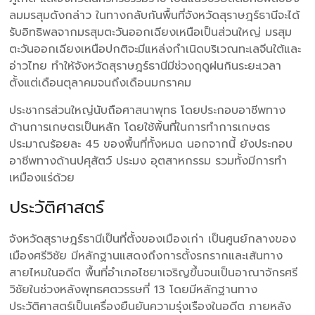
ลมมรสุมดังกล่าว ในทางกลับกันพื้นที่จังหวัดสุราษฎร์ธานีจะได้
รับอิทธิพลจากมรสุมตะวันออกเฉียงเหนือเป็นส่วนใหญ่ มรสุม
ตะวันออกเฉียงเหนือปกติจะมีแหล่งกำเนิดบริเวณทะเลจีนใต้และ
อ่าวไทย ทำให้จังหวัดสุราษฎร์ธานีมีช่วงฤดูฝนกินระยะเวลา
ตั้งแต่เดือนตุลาคมจนถึงเดือนมกราคม
ประชากรส่วนใหญ่นับถือศาสนาพุทธ โดยประกอบอาชีพทาง
ด้านการเกษตรเป็นหลัก โดยใช้พิ้นที่ในการทำการเกษตร
ประมาณร้อยละ 45 ของพื้นที่ทั้งหมด นอกจากนี้ ยังประกอบ
อาชีพทางด้านปศุสัตว์ ประมง อุตสาหกรรม รวมทั้งมีการทำ
เหมืองแร่ด้วย
ประวัติศาสตร์
จังหวัดสุราษฎร์ธานีเป็นที่ตั้งของเมืองเก่า เป็นศูนย์กลางของ
เมืองศรีวิชัย มีหลักฐานแสดงถึงการตั้งรกรากและเส้นทาง
สายไหมในอดีต พื้นที่อำเภอไชยาเจริญขึ้นจนเป็นอาณาจักรศรี
วิชัยในช่วงหลังพุทธศตวรรษที่ 13 โดยมีหลักฐานทาง
ประวัติศาสตร์เป็นเครื่องยืนยันความรุ่งเรืองในอดีต ภายหลัง