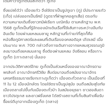
เดิมคำว่าภูเก็ตนั้นสะกดว่า ภูเก็จ
ซึ่งแปลได้ว่า เมืองแก้ว จึงใช้ตราเป็นรูปภูเขา (ภู) มีประกายแก้ว
(เก็จ) เปล่งออกเป็นรัศมี (ดูตราที่ผ้าผูกคอลูกเสือ) ตรงกับ
ความหมายเดิมซึ่งชาวทมิฬเรียก มณิครัม ตามหลักฐาน พ.ศ.
1568 ภูเก็ตเป็นที่รู้จักของนักเดินเรือที่ใช้เส้นทางระหว่างจีนกับ
อินเดีย โดยผ่านแหลมมลายู หลักฐานที่เก่าแก่ที่สุดก็คือ
หนังสือภูมิศาสตร์และแผนที่เดินเรือของคลอดิอุส ปโตเลมี เมื่อ
ประมาณ พ.ศ. 700 กล่าวถึงการเดินทางจากแหลมสุวรรณภูมิ
ลงมาจนถึงแหลมมลายู ซึ่งต้องผ่านแหลม จังซีลอน หรือเกาะ
ภูเก็ต (เกาะถลาง) นั่นเอง
จากประวัติศาสตร์ไทย ภูเก็ตเป็นส่วนหนึ่งของอาณาจักรตาม
พรลิงก์ อาณาจักรศรีวิชัย สืบต่อมาจนถึงสมัยอาณาจักร
นครศรีธรรมราชเรียกเกาะภูเก็ตว่า เมืองตะกั่วถลาง เป็นเมืองที่
11 ใน 12 เมืองนักษัตร โดยใช้ตราเป็นรูปสุนัข จนถึงสมัยสุโขทัย
เมืองถลางไปขึ้นกับเมืองตะกั่วป่า ในสมัยอยุธยา ชาวฮอลันดา
ชาวโปรตุเกส และชาวฝรั่งเศส ได้สร้างสถานที่เก็บสินค้าเพื่อรับ
ซื้อแร่ดีบุกจากเมืองภูเก็ต (ถลาง)