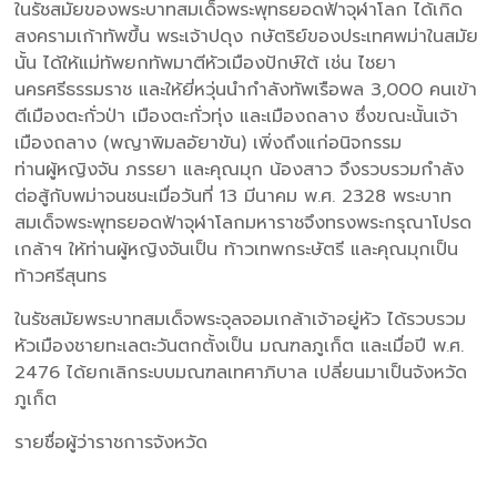
ในรัชสมัยของพระบาทสมเด็จพระพุทธยอดฟ้าจุฬาโลก ได้เกิด
สงครามเก้าทัพขึ้น พระเจ้าปดุง กษัตริย์ของประเทศพม่าในสมัย
นั้น ได้ให้แม่ทัพยกทัพมาตีหัวเมืองปักษ์ใต้ เช่น ไชยา
นครศรีธรรมราช และให้ยี่หวุ่นนำกำลังทัพเรือพล 3,000 คนเข้า
ตีเมืองตะกั่วป่า เมืองตะกั่วทุ่ง และเมืองถลาง ซึ่งขณะนั้นเจ้า
เมืองถลาง (พญาพิมลอัยาขัน) เพิ่งถึงแก่อนิจกรรม
ท่านผู้หญิงจัน ภรรยา และคุณมุก น้องสาว จึงรวบรวมกำลัง
ต่อสู้กับพม่าจนชนะเมื่อวันที่ 13 มีนาคม พ.ศ. 2328 พระบาท
สมเด็จพระพุทธยอดฟ้าจุฬาโลกมหาราชจึงทรงพระกรุณาโปรด
เกล้าฯ ให้ท่านผู้หญิงจันเป็น ท้าวเทพกระษัตรี และคุณมุกเป็น
ท้าวศรีสุนทร
ในรัชสมัยพระบาทสมเด็จพระจุลจอมเกล้าเจ้าอยู่หัว ได้รวบรวม
หัวเมืองชายทะเลตะวันตกตั้งเป็น มณฑลภูเก็ต และเมื่อปี พ.ศ.
2476 ได้ยกเลิกระบบมณฑลเทศาภิบาล เปลี่ยนมาเป็นจังหวัด
ภูเก็ต
รายชื่อผู้ว่าราชการจังหวัด