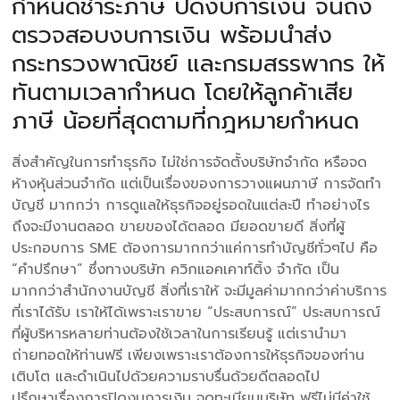
กำหนดชำระภาษี ปิดงบการเงิน จนถึง
ตรวจสอบงบการเงิน พร้อมนำส่ง
กระทรวงพาณิชย์ และกรมสรรพากร ให้
ทันตามเวลากำหนด โดยให้ลูกค้าเสีย
ภาษี น้อยที่สุดตามที่กฎหมายกำหนด
สิ่งสำคัญในการทำธุรกิจ ไม่ใช่การจัดตั้งบริษัทจำกัด หรือจด
ห้างหุ้นส่วนจำกัด แต่เป็นเรื่องของการวางแผนภาษี การจัดทำ
บัญชี มากกว่า การดูแลให้ธุรกิจอยู่รอดในแต่ละปี ทำอย่างไร
ถึงจะมีงานตลอด ขายของได้ตลอด มียอดขายดี สิ่งที่ผู้
ประกอบการ SME ต้องการมากกว่าแค่การทำบัญชีทั่วๆไป คือ
“คำปรึกษา” ซึ่งทางบริษัท ควิกแอคเคาท์ติ้ง จำกัด เป็น
มากกว่าสำนักงานบัญชี สิ่งที่เราให้ จะมีมูลค่ามากกว่าค่าบริการ
ที่เราได้รับ เราให้ได้เพราะเราขาย “ประสบการณ์” ประสบการณ์
ที่ผู้บริหารหลายท่านต้องใช้เวลาในการเรียนรู้ แต่เรานำมา
ถ่ายทอดให้ท่านฟรี เพียงเพราะเราต้องการให้ธุรกิจของท่าน
เติบโต และดำเนินไปด้วยความราบรื่นด้วยดีตลอดไป
ปรึกษาเรื่องการปิดงบการเงิน จดทะเบียนบริษัท ฟรีไม่มีค่าใช้