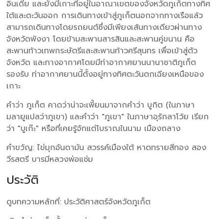
อินเดีย และยังมีเกาะที่อยู่ในอาณาเขตของจังหวัดภูเก็ตทางทิศ
ใต้และตะวันออก การเดินทางเข้าสู่ภูเก็ตนอกจากทางเรือแล้ว
สามารถเดินทางโดยรถยนต์ซึ่งมีเพียงเส้นทางเดียวผ่านทาง
จังหวัดพังงา โดยข้ามสะพานสารสินและสะพานคู่ขนาน คือ
สะพานท้าวเทพกระษัตรีและสะพานท้าวศรีสุนทร เพื่อเข้าสู่ตัว
จังหวัด และทางอากาศโดยมีท่าอากาศยานนานาชาติภูเก็ต
รองรับ ท่าอากาศยานนี้ตั้งอยู่ทางทิศตะวันตกเฉียงเหนือของ
เกาะ
คำว่า ภูเก็ต คาดว่าน่าจะเพี้ยนมาจากคำว่า บูกิต (ในภาษา
มลายูแปลว่าภูเขา) และคำว่า "ภูเขา" ในภาษาอุรักลาโว้ย เรียก
ว่า "บูเก๊ะ" หรือที่เคยรู้จักแต่โบราณในนาม เมืองถลาง
คำขวัญ: ไข่มุกอันดามัน สวรรค์เมืองใต้ หาดทรายสีทอง สอง
วีรสตรี บารมีหลวงพ่อแช่ม
ประวัติ
ดูบทความหลักที่: ประวัติศาสตร์จังหวัดภูเก็ต