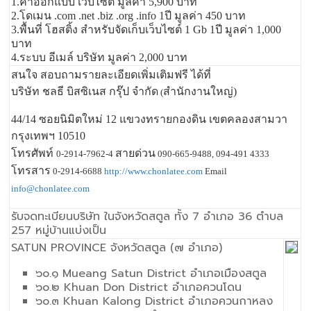
1.ค่าออกแบบ เว็บไซต์ มูลค่า 5,900 บาท
2.โดเมน .com .net .biz .org .info 1ปี มูลค่า 450 บาท
3.พื้นที่ โฮสติ้ง สำหรับจัดเก็บเว็บไซต์ 1 Gb 1ปี มูลค่า 1,000
บาท
4.ระบบ อีเมล์ บริษัท มูลค่า 2,000 บาท
สนใจ สอบถามรายละเอียดเพิ่มเติมฟรี ได้ที่
บริษัท ชลธี บิสซิเนส กรุ๊ป จำกัด
สำนักงานใหญ่)
(
44/14 ซอยนิมิตใหม่ 12 แขวงทรายกองดิน เขตคลองสามวา
กรุงเทพฯ 10510
โทรศัพท์
สายด่วน
0-2914-7962-4
090-665-9488, 094-491 4333
โทรสาร
0-2914-6688
http://www.chonlatee.com
Email
info@chonlatee.com
รับจดทะเบียนบริษัท ในจังหวัดสตูล ทั้ง 7 อำเภอ 36 ตำบล
257 หมู่บ้านแบ่งเป็น
SATUN PROVINCE จังหวัดสตูล (๗ อำเภอ)
๖๐.๑ Mueang Satun District อำเภอเมืองสตูล
๖๐.๒ Khuan Don District อำเภอควนโดน
๖๐.๓ Khuan Kalong District อำเภอควนกาหลง