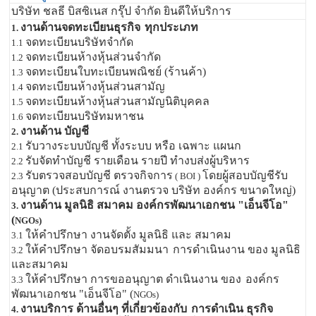
บริษัท ชลธี บิสซิเนส กรุ๊ป จำกัด ยินดีให้บริการ
งานด้านจดทะเบียนธุรกิจ
ทุกประเภท
1.
จดทะเบียนบริษัทจำกัด
1.1
จดทะเบียนห้างหุ้นส่วนจำกัด
1.2
จดทะเบียนใบทะเบียนพณิชย์ (ร้านค้า)
1.3
จดทะเบียนห้างหุ้นส่วนสามัญ
1.4
จดทะเบียนห้างหุ้นส่วนสามัญนิติบุคคล
1.5
จดทะเบียนบริษัทมหาชน
1.6
งานด้าน บัญชี
2.
รับวางระบบบัญชี ทั้งระบบ หรือ เฉพาะ แผนก
2.1
รับจัดทำบัญชี รายเดือน รายปี ทำงบส่งผู้บริหาร
2.2
รับตรวจสอบบัญชี ตรวจกิจการ
โดยผู้สอบบัญชีรับ
2.3
( BOI )
อนุญาต (ประสบการณ์ งานตรวจ บริษัท องค์กร ขนาดใหญ่)
งานด้าน มูลนิธิ สมาคม องค์กรพัฒนาเอกชน "เอ็นจีโอ"
3.
(
NGOs)
ให้คำปรึกษา งานจัดตั้ง มูลนิธิ และ สมาคม
3.1
ให้คำปรึกษา จัดอบรมสัมมนา
การดำเนินงาน ของ มูลนิธิ
3.2
และสมาคม
ให้คำปรึกษา การขออนุญาต ดำเนินงาน ของ
องค์กร
3.3
พัฒนาเอกชน "เอ็นจีโอ" (
NGOs)
งานบริการ ด้านอื่นๆ ที่เกี่ยวข้องกับ
การดำเนิน ธุรกิจ
4.