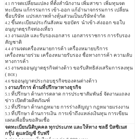
กาจดเปลี่ยนแปลง ที่ตั้งสำนักงาน เพิ่มสาขา
เพิ่มทุนจด
4.1
ทะเบียน แก้กรรมการ เข้า-ออก แก้อำนาจกรรมการ เปลี่ยน
ชื่อบริษัท
แปรสภาพห้างหุ้นส่วนเป็นบริษัทจำกัด
ขึ้นทะเบียนประกันสังคม ขอบัตร
นำเข้า-ส่งออก ขอใบ
4.2
อนุญาตธุรกิจท่องเที่ยว
งานแปล และรับรองเอกสาร
เอกสารราชการ การรับรอง
4.3
สัญชาติ
งานจดเครื่องหมายการค้า เครื่องหมายบริการ
4.4
เครื่องหมายร่วม เครื่องหมายรับรอง ชื่อทางการค้า ความลับ
ทางการค้า
งานขออนุญาตธุรกิจต่างด้าว ขอรับสิทธิส่งเสริมการลงทุน
4.5
(
BOI )
ขออนุญาตประกอบธุรกิจของคนต่างด้าว
4.6
งานบริการ ด้านที่ปรึกษาทางธุรกิจ
5
ที่ปรึกษา ด้านการตลาด การประชาสัมพันธ์ จัดงานแถลง
5.1
ข่าว เปิดตัวผลิตภัณฑ์
ที่ปรึกษา ด้านกฎหมาย การร่างสัญญา กฎหมายแรงงาน
5.2
ที่ปรึกษา ด้านการเงิน
การเข้าถึงแหล่งเงินทุน การเขียน
5.3
แผนเพื่อยื่นขอสินเชื่อ
จดทะเบียนนิติบุคคล ทุกประเภท และให้ทาง ชลธี บิสซิเนส
กรุ๊ป
ดูแลบัญชี รับฟรี