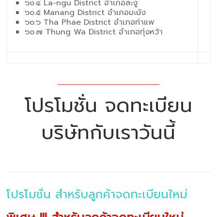
๖๐.๔ La-ngu District อำเภอละงู
๖๐.๕ Manang District อำเภอมะนัง
๖๐.๖ Tha Phae District อำเภอท่าแพ
๖๐.๗ Thung Wa District อำเภอทุ่งหว้า
โปรโมชั่น จดทะเบียน
บริษัทกับเราวันนี้
โปรโมชั่น สำหรับลูกค้าจดทะเบียนใหม่