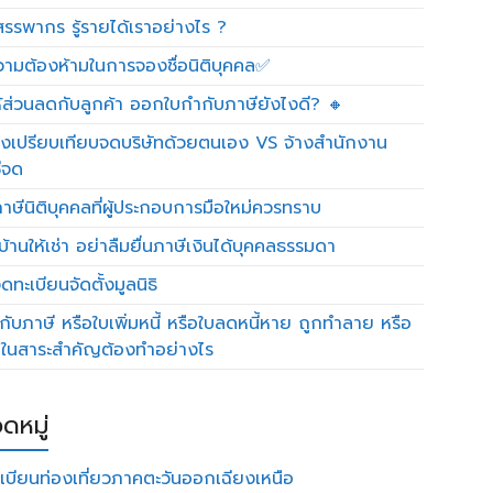
รรพากร รู้รายได้เราอย่างไร ?
วามต้องห้ามในการจองชื่อนิติบุคคล✅
ห้ส่วนลดกับลูกค้า ออกใบกำกับภาษียังไงดี? 🔸
งเปรียบเทียบจดบริษัทด้วยตนเอง VS จ้างสำนักงาน
ีจด
าษีนิติบุคคลที่ผู้ประกอบการมือใหม่ควรทราบ
บ้านให้เช่า อย่าลืมยื่นภาษีเงินได้บุคคลธรรมดา
ทะเบียนจัดตั้งมูลนิธิ
กับภาษี หรือใบเพิ่มหนี้ หรือใบลดหนี้หาย ถูกทำลาย หรือ
ดในสาระสำคัญต้องทำอย่างไร
ดหมู่
เบียนท่องเที่ยวภาคตะวันออกเฉียงเหนือ