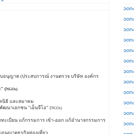
จดทะเ
จดทะ
จดทะ
จดทะ
จดทะ
จดทะเ
จดทะ
รับอนุญาต (ประสบการณ์ งานตรวจ บริษัท องค์กร
จดทะ
" (
NGOs)
จดทะ
ูลนิธิ และสมาคม
จดทะ
พัฒนาเอกชน "เอ็นจีโอ" (
NGOs)
จดทะ
จดทะเบียน แก้กรรมการ เข้า-ออก แก้อำนาจกรรมการ
จดทะ
อนุญาตธุรกิจท่องเที่ยว