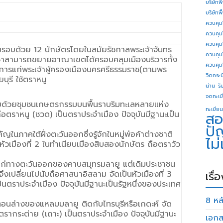
บริษัทพ
บริษัทพ
ควบคุม
ควบคุม
ควบคุม
มรอบด้วย 12 นักษัตรโดยในสมัยรัชกาลพระเจ้าจันทร
ควบคุม
ีชาสามารถขยายอาณาเขตได้ครอบคลุมเมืองบริวารทั้ง
ควบคุม
การแก่พระเจ้าผู้ครองเมืองนครศรีธรรมราช(ตามพร
วิดกระบี
บุรี ใช้ตราหนู
น่าน
รั
จดทะเบี
ะกอบด้วยชุมชนเกษตรกรรมบนพื้นราบริมทะเลหลายแห่ง
ทะเบียน
สอ
ถือตราหนู (ชวด) เป็นตราประจำเมือง ปัจจุบันมีฐานะเป็น
ปั
ญในภาคใต้ฝั่งตะวันออกซึ่งรู้จักในหมู่พ่อค้าต่างชาติ
ไม
นหัวเมืองที่ 2 ในทำเนียบเมืองสิบสองนักษัตร ถือตราวัว
ก่าแก่ทางตะวันออกของคาบสมุทรมลายู แต่เดิมประชาชน
งเปลี่ยนไปนับถือศาสนาอิสลาม จัดเป็นหัวเมืองที่ 3
เรื่
็นตราประจำเมือง ปัจจุบันมีฐานะเป็นรัฐหนึ่งของประเทศ
8 หลั
ตอนล่างของแหลมมลายู ติดกับไทรบุรีหรือเกดะห์ จัด
ตรากระต่าย (เถาะ) เป็นตราประจำเมือง ปัจจุบันมีฐานะ
เอกส