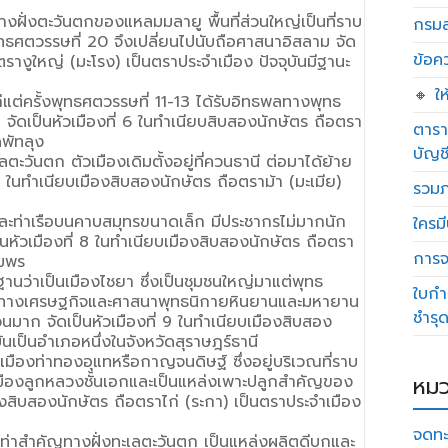
าทางฝั่งตะวันตกของแหลมมลายู พื้นที่ส่วนใหญ่เป็นที่ราบ
กรมส
ทธศตวรรษที่ 20 จึงเปลี่ยนไปนับถือศาสนาอิสลาม จัด
ข้อค
ตรางูใหญ่ (มะโรง) เป็นตราประจำเมือง ปัจจุบันมีฐานะ
🔸 ใ
แก่แต่ครั้งพุทธศตวรรษที่ 11-13 ได้รับอิทธพลทางพุทธ
จัดเป็นหัวเมืองที่ 6 ในทำเนียบสิบสองนักษัตร ถือตรา
ตารา
ดพัทลุง
บัญช
ลตะวันตก ตัวเมืองเดิมตั้งอยู่ที่ควนธานี ต่อมาได้ย้าย
่ 7 ในทำเนียบเมืองสิบสองนักษัตร ถือตราม้า (มะเมีย)
รวมภ
ละท่าเรือบนคาบสมุทรขนาดเล็ก มีประชากรไม่มากนัก
ใครมี
นหัวเมืองที่ 8 ในทำเนียบเมืองสิบสองนักษัตร ถือตรา
การจด
ุมพร
นว่าเป็นเมืองไชยา ซึ่งเป็นชุมชนใหญ่มาแต่พุทธ
ใบกำ
ิญทางเศรษฐกิจและศาสนาพุทธนิกายหินยานและมหายาน
ชำรุ
าก จัดเป็นหัวเมืองที่ 9 ในทำเนียบเมืองสิบสอง
ันเป็นอำเภอหนึ่งในจังหวัดสุราษฎร์ธานี
็นเมืองท่าทองอุแทหรือกาญจนดิษฐ์ ซึ่งอยู่บริเวณที่ราบ
นเมืองลูกหลวงชั้นเอกและเป็นแหล่งเพาะปลูกสำคัญของ
หมว
องสิบสองนักษัตร ถือตราไก่ (ระกา) เป็นตราประจำเมือง
จดทะ
มืองท่าสำคัญทางฝั่งทะเลตะวันตก เป็นแหล่งผลิตดีบุกและ