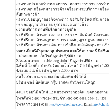
งานแปล และรับรองเอกสาร
เอกสารราชการ การรับ
4.3
งานจดเครื่องหมายการค้า เครื่องหมายบริการ
เครื่
4.4
ลับทางการค้า
งานขออนุญาตธุรกิจต่างด้าว ขอรับสิทธิส่งเสริมการล
4.5
ขออนุญาตประกอบธุรกิจของคนต่างด้าว
4.6
งานบริการ ด้านที่ปรึกษาทางธุรกิจ
5
ที่ปรึกษา ด้านการตลาด การประชาสัมพันธ์ จัดงานแถ
5.1
ที่ปรึกษา ด้านกฎหมาย การร่างสัญญา กฎหมายแรง
5.2
ที่ปรึกษา ด้านการเงิน
การเข้าถึงแหล่งเงินทุน การเขีย
5.3
จดทะเบียนนิติบุคคล ทุกประเภท และให้ทาง ชลธี บิสซิเนส
1.ค่าออกแบบ เว็บไซต์ มูลค่า 5,900 บาท
2.โดเมน .com .net .biz .org .info 1ปี มูลค่า 450 บาท
3.พื้นที่ โฮสติ้ง สำหรับจัดเก็บเว็บไซต์ 1 Gb 1ปี มูลค่า 1,
4.ระบบ อีเมล์ บริษัท มูลค่า 2,000 บาท
สนใจ สอบถามรายละเอียดเพิ่มเติมฟรี ได้ที่
บริษัท ชลธี บิสซิเนส กรุ๊ป จำกัด
สำนักงานใหญ่)
(
44/14 ซอยนิมิตใหม่ 12 แขวงทรายกองดิน เขตคลองสามว
โทรศัพท์
สายด่วน
0-2914-7962-4
090-665-9488, 094-491 4333
โทรสาร
0-2914-6688
http://www.chonlatee.com
Email
info@chonl