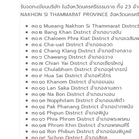
รับจดทะเบียนบริษัท ในจังหวัดนครศรีธรรมราช ทั้ง 23 อ
NAKHON SI THAMMARAT PROVINCE จังหวัดนครศรีธ
๓๐.๑ Mueang Nakhon Si Thammarat District 
๓๐.๒ Bang Khan District อำเภอบางขัน
๓๐.๓ Chaloem Phra Kiat District อำเภอเฉลิมพร
๓๐.๔ Cha-uat District อำเภอชะอวด
๓๐.๕ Chang Klang District อำเภอช้างกลาง
๓๐.๖ Chawang District อำเภอฉวาง
๓๐.๗ Chian Yai District อำเภอเชียรใหญ่
๓๐.๘ Chulabhorn District อำเภอจุฬาภรณ์
๓๐.๙ Hua Sai District อำเภอหัวไทร
๓๐.๑๐ Khanom District อำเภอขนอม
๓๐.๑๑ Lan Saka District อำเภอลานสกา
๓๐.๑๒ Na Bon District อำเภอนาบอน
๓๐.๑๓ Nopphitam District อำเภอนบพิตำ
๓๐.๑๔ Pak Phanang District อำเภอปากพนัง
๓๐.๑๕ Phipun District อำเภอพิปูน
๓๐.๑๖ Phra Phrom District อำเภอพระพรหม
๓๐.๑๗ Phrom Khiri District อำเภอพรหมคีรี
๓๐.๑๘ Ron Phibun District อำเภอร่อนพิบูลย์
๓๐.๑๙ Sichon District อำเภอสิชล