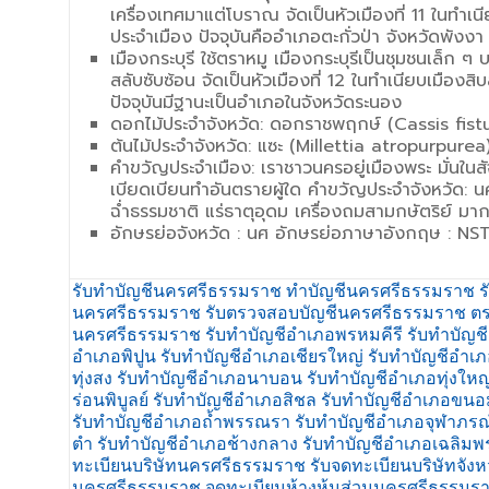
เครื่องเทศมาแต่โบราณ จัดเป็นหัวเมืองที่ 11 ในทำเ
ประจำเมือง ปัจจุบันคืออำเภอตะกั่วป่า จังหวัดพังงา
เมืองกระบุรี ใช้ตราหมู เมืองกระบุรีเป็นชุมชนเล็ก ๆ บ
สลับซับซ้อน จัดเป็นหัวเมืองที่ 12 ในทำเนียบเมือง
ปัจจุบันมีฐานะเป็นอำเภอในจังหวัดระนอง
ดอกไม้ประจำจังหวัด: ดอกราชพฤกษ์ (Cassis fistu
ต้นไม้ประจำจังหวัด: แซะ (Millettia atropurpurea
คำขวัญประจำเมือง: เราชาวนครอยู่เมืองพระ มั่นใน
เบียดเบียนทำอันตรายผู้ใด คำขวัญประจำจังหวัด: น
ฉ่ำธรรมชาติ แร่ธาตุอุดม เครื่องถมสามกษัตริย์ มากว
อักษรย่อจังหวัด : นศ อักษรย่อภาษาอังกฤษ : NS
รับทำบัญชีนครศรีธรรมราช ทำบัญชีนครศรีธรรมราช ร
นครศรีธรรมราช รับตรวจสอบบัญชีนครศรีธรรมราช ตร
นครศรีธรรมราช รับทำบัญชีอำเภอพรหมคีรี รับทำบัญช
อำเภอพิปูน รับทำบัญชีอำเภอเชียรใหญ่ รับทำบัญชีอำ
ทุ่งสง รับทำบัญชีอำเภอนาบอน รับทำบัญชีอำเภอทุ่งให
ร่อนพิบูลย์ รับทำบัญชีอำเภอสิชล รับทำบัญชีอำเภอขน
รับทำบัญชีอำเภอถ้ำพรรณรา รับทำบัญชีอำเภอจุฬาภรณ
ตำ รับทำบัญชีอำเภอช้างกลาง รับทำบัญชีอำเภอเฉลิมพ
ทะเบียนบริษัทนครศรีธรรมราช รับจดทะเบียนบริษัทจังห
นครศรีธรรมราช จดทะเบียนห้างหุ้นส่วนนครศรีธรรมร