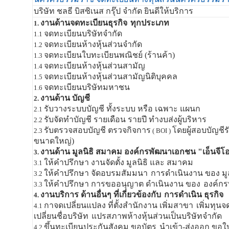
บริษัท ชลธี บิสซิเนส กรุ๊ป จำกัด ยินดีให้บริการ
งานด้านจดทะเบียนธุรกิจ
ทุกประเภท
1.
จดทะเบียนบริษัทจำกัด
1.1
จดทะเบียนห้างหุ้นส่วนจำกัด
1.2
จดทะเบียนใบทะเบียนพณิชย์ (ร้านค้า)
1.3
จดทะเบียนห้างหุ้นส่วนสามัญ
1.4
จดทะเบียนห้างหุ้นส่วนสามัญนิติบุคคล
1.5
จดทะเบียนบริษัทมหาชน
1.6
งานด้าน บัญชี
2.
รับวางระบบบัญชี ทั้งระบบ หรือ เฉพาะ แผนก
2.1
รับจัดทำบัญชี รายเดือน รายปี ทำงบส่งผู้บริหาร
2.2
รับตรวจสอบบัญชี ตรวจกิจการ
โดยผู้สอบบัญชี
2.3
( BOI )
ขนาดใหญ่)
งานด้าน มูลนิธิ สมาคม องค์กรพัฒนาเอกชน "เอ็นจีโอ
3.
ให้คำปรึกษา งานจัดตั้ง มูลนิธิ และ สมาคม
3.1
ให้คำปรึกษา จัดอบรมสัมมนา
การดำเนินงาน ของ ม
3.2
ให้คำปรึกษา การขออนุญาต ดำเนินงาน ของ
องค์กร
3.3
งานบริการ ด้านอื่นๆ ที่เกี่ยวข้องกับ
การดำเนิน ธุรกิจ
4.
กาจดเปลี่ยนแปลง ที่ตั้งสำนักงาน เพิ่มสาขา
เพิ่มทุน
4.1
เปลี่ยนชื่อบริษัท
แปรสภาพห้างหุ้นส่วนเป็นบริษัทจำกัด
ขึ้นทะเบียนประกันสังคม ขอบัตร
นำเข้า-ส่งออก ขอใบ
4.2