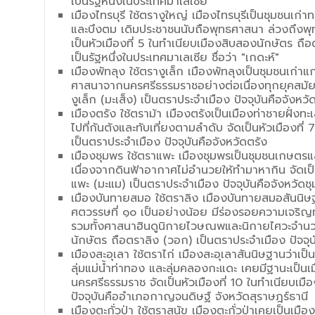
เป็นรัฐหนึ่งในประเทศมาเลเซีย
เมืองไทรบุรี ใช้ตรางูใหญ่ เมืองไทรบุรีเป็นชุมชนเก่
และบึงตม เดิมประชาชนนับถือพุทธศาสนา ล่วงถึงพุ
เป็นหัวเมืองที่ 5 ในทำเนียบเมืองสิบสองนักษัตร ถือ
เป็นรัฐหนึ่งในประเทศมาเลเซีย ชื่อว่า "เกดะห์"
เมืองพัทลุง ใช้ตรางูเล็ก เมืองพัทลุงเป็นชุมชนเก่า
ศาสนาจากนครศรีธรรมราชอย่างต่อเนื่องทุกยุคสมัย 
งูเล็ก (มะเส็ง) เป็นตราประจำเมือง ปัจจุบันคือจังหวั
เมืองตรัง ใช้ตราม้า เมืองตรังเป็นเมืองท่าชายฝั่งทะเ
ไปที่กันตังและทับเที่ยงตามลำดับ จัดเป็นหัวเมืองที
เป็นตราประจำเมือง ปัจจุบันคือจังหวัดตรัง
เมืองชุมพร ใช้ตราแพะ เมืองชุมพรเป็นชุมชนเกษตรแ
เนื่องจากดินฟ้าอากาศไม่อำนวยให้ทำมาหากิน จัดเป็
แพะ (มะแม) เป็นตราประจำเมือง ปัจจุบันคือจังหวัดช
เมืองบันทายสมอ ใช้ตราลิง เมืองบันทายสมอสันนิษฐา
ศตวรรษที่ ๑๐ เป็นอย่างน้อย มีร่องรอยความเจร
รวมทั้งศาสนาฮินดูนิกายไวษณพและนิกายไศวะจำนวนม
นักษัตร ถือตราลิง (วอก) เป็นตราประจำเมือง ปัจจุบ
เมืองสะอุเลา ใช้ตราไก่ เมืองสะอุเลาสันนิษฐานว่าเป
ลุ่มแม่น้ำท่าทอง และลุ่มคลองกะแดะ เคยมีฐานะเป็
นครศรีธรรมราช จัดเป็นหัวเมืองที่ 10 ในทำเนียบเมื
ปัจจุบันคืออำเภอกาญจนดิษฐ์ จังหวัดสุราษฎร์ธานี
เมืองตะกั่วป่า ใช้ตราสุนัข เมืองตะกั่วป่าเคยเป็นเ