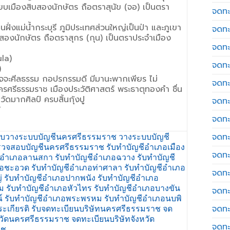
นียบเมืองสิบสองนักษัตร ถือตราสุนัข (จอ) เป็นตรา
จดทะ
นฝั่งแม่น้ำกระบุรี ภูมิประเทศส่วนใหญ่เป็นป่า และภูเขา
จดทะ
สิบสองนักษัตร ถือตราสุกร (กุน) เป็นตราประจำเมือง
จดทะ
la)
จดทะเ
)
สัจจะศีลธรรม กอปรกรรมดี มีมานะพากเพียร ไม่
จดทะ
ครศรีธรรมราช เมืองประวัติศาสตร์ พระธาตุทองคำ ชื่น
ัดมากศิลป์ ครบสิ้นกุ้งปู
จดทะ
T
จดทะ
จดทะเ
ับวางระบบบัญชีนครศรีธรรมราช วางระบบบัญชี
วจสอบบัญชีนครศรีธรรมราช รับทำบัญชีอำเภอเมือง
จดทะเ
ีอำเภอลานสกา รับทำบัญชีอำเภอฉวาง รับทำบัญชี
เภอชะอวด รับทำบัญชีอำเภอท่าศาลา รับทำบัญชีอำเภอ
จดทะ
ญ่ รับทำบัญชีอำเภอปากพนัง รับทำบัญชีอำเภอ
อม รับทำบัญชีอำเภอหัวไทร รับทำบัญชีอำเภอบางขัน
จดทะ
์ รับทำบัญชีอำเภอพระพรหม รับทำบัญชีอำเภอนบพิ
จดทะ
ระเกียรติ รับจดทะเบียนบริษัทนครศรีธรรมราช จด
วัดนครศรีธรรมราช จดทะเบียนบริษัทจังหวัด
จดทะ
าช