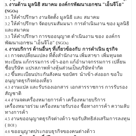
งานด้าน มูลนิธิ สมาคม องค์กรพัฒนาเอกชน "เอ็นจีโอ"
3.
(
NGOs)
ให้คำปรึกษา งานจัดตั้ง มูลนิธิ และ สมาคม
3.1
ให้คำปรึกษา จัดอบรมสัมมนา
การดำเนินงาน ของ มูลนิธิ
3.2
และสมาคม
ให้คำปรึกษา การขออนุญาต ดำเนินงาน ของ
องค์กร
3.3
พัฒนาเอกชน "เอ็นจีโอ" (
NGOs)
งานบริการ ด้านอื่นๆ ที่เกี่ยวข้องกับ
การดำเนิน ธุรกิจ
4.
กาจดเปลี่ยนแปลง ที่ตั้งสำนักงาน เพิ่มสาขา
เพิ่มทุนจด
4.1
ทะเบียน แก้กรรมการ เข้า-ออก แก้อำนาจกรรมการ เปลี่ยน
ชื่อบริษัท
แปรสภาพห้างหุ้นส่วนเป็นบริษัทจำกัด
ขึ้นทะเบียนประกันสังคม ขอบัตร
นำเข้า-ส่งออก ขอใบ
4.2
อนุญาตธุรกิจท่องเที่ยว
งานแปล และรับรองเอกสาร
เอกสารราชการ การรับรอง
4.3
สัญชาติ
งานจดเครื่องหมายการค้า เครื่องหมายบริการ
4.4
เครื่องหมายร่วม เครื่องหมายรับรอง ชื่อทางการค้า ความลับ
ทางการค้า
งานขออนุญาตธุรกิจต่างด้าว ขอรับสิทธิส่งเสริมการลงทุน
4.5
(
BOI )
ขออนุญาตประกอบธุรกิจของคนต่างด้าว
4.6