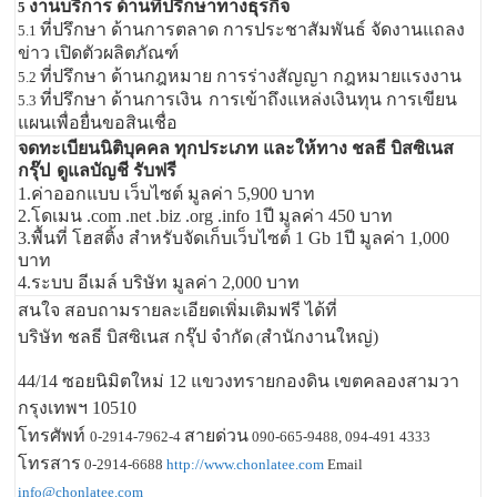
งานบริการ ด้านที่ปรึกษาทางธุรกิจ
5
ที่ปรึกษา ด้านการตลาด การประชาสัมพันธ์ จัดงานแถลง
5.1
ข่าว เปิดตัวผลิตภัณฑ์
ที่ปรึกษา ด้านกฎหมาย การร่างสัญญา กฎหมายแรงงาน
5.2
ที่ปรึกษา ด้านการเงิน
การเข้าถึงแหล่งเงินทุน การเขียน
5.3
แผนเพื่อยื่นขอสินเชื่อ
จดทะเบียนนิติบุคคล ทุกประเภท และให้ทาง ชลธี บิสซิเนส
กรุ๊ป
ดูแลบัญชี รับฟรี
1.ค่าออกแบบ เว็บไซต์ มูลค่า 5,900 บาท
2.โดเมน .com .net .biz .org .info 1ปี มูลค่า 450 บาท
3.พื้นที่ โฮสติ้ง สำหรับจัดเก็บเว็บไซต์ 1 Gb 1ปี มูลค่า 1,000
บาท
4.ระบบ อีเมล์ บริษัท มูลค่า 2,000 บาท
สนใจ สอบถามรายละเอียดเพิ่มเติมฟรี ได้ที่
บริษัท ชลธี บิสซิเนส กรุ๊ป จำกัด
สำนักงานใหญ่)
(
44/14 ซอยนิมิตใหม่ 12 แขวงทรายกองดิน เขตคลองสามวา
กรุงเทพฯ 10510
โทรศัพท์
สายด่วน
0-2914-7962-4
090-665-9488, 094-491 4333
โทรสาร
0-2914-6688
http://www.chonlatee.com
Email
info@chonlatee.com