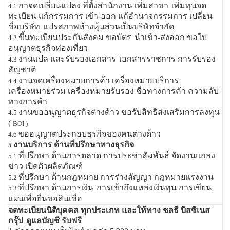
กาจดเปลี่ยนแปลง ที่ตั้งสำนักงาน เพิ่มสาขา
เพิ่มทุนจด
4.1
ทะเบียน แก้กรรมการ เข้า-ออก แก้อำนาจกรรมการ เปลี่ยน
ชื่อบริษัท
แปรสภาพห้างหุ้นส่วนเป็นบริษัทจำกัด
ขึ้นทะเบียนประกันสังคม ขอบัตร
นำเข้า-ส่งออก ขอใบ
4.2
อนุญาตธุรกิจท่องเที่ยว
งานแปล และรับรองเอกสาร
เอกสารราชการ การรับรอง
4.3
สัญชาติ
งานจดเครื่องหมายการค้า เครื่องหมายบริการ
4.4
เครื่องหมายร่วม เครื่องหมายรับรอง ชื่อทางการค้า ความลับ
ทางการค้า
งานขออนุญาตธุรกิจต่างด้าว ขอรับสิทธิส่งเสริมการลงทุน
4.5
(
BOI )
ขออนุญาตประกอบธุรกิจของคนต่างด้าว
4.6
งานบริการ ด้านที่ปรึกษาทางธุรกิจ
5
ที่ปรึกษา ด้านการตลาด การประชาสัมพันธ์ จัดงานแถลง
5.1
ข่าว เปิดตัวผลิตภัณฑ์
ที่ปรึกษา ด้านกฎหมาย การร่างสัญญา กฎหมายแรงงาน
5.2
ที่ปรึกษา ด้านการเงิน
การเข้าถึงแหล่งเงินทุน การเขียน
5.3
แผนเพื่อยื่นขอสินเชื่อ
จดทะเบียนนิติบุคคล ทุกประเภท และให้ทาง ชลธี บิสซิเนส
กรุ๊ป
ดูแลบัญชี รับฟรี