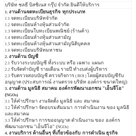
บริษัท ชลธี บิสซิเนส กรุ๊ป จำกัด ยินดีให้บริการ
งานด้านจดทะเบียนธุรกิจ
ทุกประเภท
1.
จดทะเบียนบริษัทจำกัด
1.1
จดทะเบียนห้างหุ้นส่วนจำกัด
1.2
จดทะเบียนใบทะเบียนพณิชย์ (ร้านค้า)
1.3
จดทะเบียนห้างหุ้นส่วนสามัญ
1.4
จดทะเบียนห้างหุ้นส่วนสามัญนิติบุคคล
1.5
จดทะเบียนบริษัทมหาชน
1.6
งานด้าน บัญชี
2.
รับวางระบบบัญชี ทั้งระบบ หรือ เฉพาะ แผนก
2.1
รับจัดทำบัญชี รายเดือน รายปี ทำงบส่งผู้บริหาร
2.2
รับตรวจสอบบัญชี ตรวจกิจการ
โดยผู้สอบบัญชีรับ
2.3
( BOI )
อนุญาต (ประสบการณ์ งานตรวจ บริษัท องค์กร ขนาดใหญ่)
งานด้าน มูลนิธิ สมาคม องค์กรพัฒนาเอกชน "เอ็นจีโอ"
3.
(
NGOs)
ให้คำปรึกษา งานจัดตั้ง มูลนิธิ และ สมาคม
3.1
ให้คำปรึกษา จัดอบรมสัมมนา
การดำเนินงาน ของ มูลนิธิ
3.2
และสมาคม
ให้คำปรึกษา การขออนุญาต ดำเนินงาน ของ
องค์กร
3.3
พัฒนาเอกชน "เอ็นจีโอ" (
NGOs)
งานบริการ ด้านอื่นๆ ที่เกี่ยวข้องกับ
การดำเนิน ธุรกิจ
4.