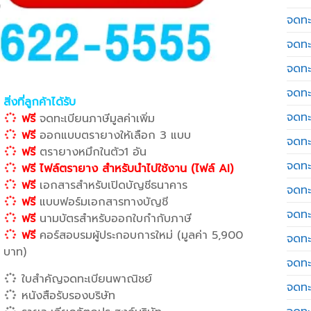
จดทะเ
จดทะ
จดทะ
จดทะ
สิ่งที่ลูกค้าได้รับ
จดทะ
ฟรี
จดทะเบียนภาษีมูลค่าเพิ่ม
ฟรี
ออกแบบตรายางให้เลือก 3 แบบ
จดทะเ
ฟรี
ตรายางหมึกในตัว1 อัน
จดทะ
ฟรี ไฟล์ตรายาง สำหรับนำไปใช้งาน (ไฟล์ AI)
ฟรี
เอกสารสำหรับเปิดบัญชีธนาคาร
จดทะ
ฟรี
แบบฟอร์มเอกสารทางบัญชี
จดทะ
ฟรี
นามบัตรสำหรับออกใบกำกับภาษี
ฟรี
คอร์สอบรมผู้ประกอบการใหม่ (มูลค่า 5,900
จดทะ
บาท)
จดทะ
ใบสำคัญจดทะเบียนพาณิชย์
จดทะ
หนังสือรับรองบริษัท