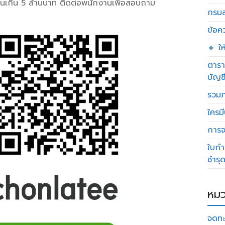
ยนเกิน 5 ล้านบาท ติดต่อพนักงานเพื่อสอบถาม
กรมส
ข้อค
🔸 ใ
ตารา
บัญช
รวมภ
ใครมี
การจด
ใบกำ
ชำรุ
หมว
จดทะ