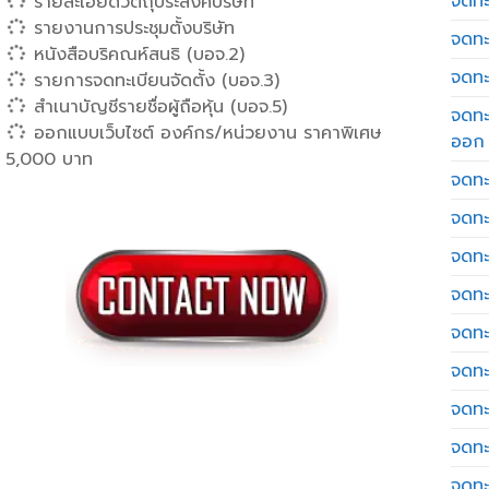
จดทะเ
รายละเอียดวัตถุประสงค์บริษัท
รายงานการประชุมตั้งบริษัท
จดทะ
หนังสือบริคณห์สนธิ (บอจ.2)
จดทะ
รายการจดทะเบียนจัดตั้ง (บอจ.3)
สำเนาบัญชีรายชื่อผู้ถือหุ้น (บอจ.5)
จดทะ
ออกแบบเว็บไซต์ องค์กร/หน่วยงาน ราคาพิเศษ
ออก
5,000 บาท
จดทะ
จดทะ
จดทะเ
จดทะ
จดทะ
จดทะ
จดทะ
จดทะ
จดทะ