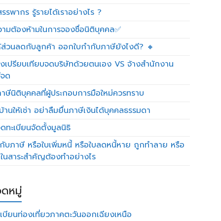
รรพากร รู้รายได้เราอย่างไร ?
วามต้องห้ามในการจองชื่อนิติบุคคล✅
ห้ส่วนลดกับลูกค้า ออกใบกำกับภาษียังไงดี? 🔸
งเปรียบเทียบจดบริษัทด้วยตนเอง VS จ้างสำนักงาน
ีจด
าษีนิติบุคคลที่ผู้ประกอบการมือใหม่ควรทราบ
บ้านให้เช่า อย่าลืมยื่นภาษีเงินได้บุคคลธรรมดา
ทะเบียนจัดตั้งมูลนิธิ
กับภาษี หรือใบเพิ่มหนี้ หรือใบลดหนี้หาย ถูกทำลาย หรือ
ดในสาระสำคัญต้องทำอย่างไร
ดหมู่
เบียนท่องเที่ยวภาคตะวันออกเฉียงเหนือ