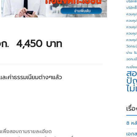
บริษัทพ
บริษัทพ
ควบคุม
ควบคุม
ควบคุม
ควบคุม
จก. 4,450 บาท
ควบคุม
วิดกระบี
น่าน
รั
จดทะเบี
ทะเบียน
สอ
ละค่าธรรมเนียมต่างๆแล้ว
ปั
ไม
เรื่
8 หลั
านเพื่อสอบถามรายละเอียด
เอกส