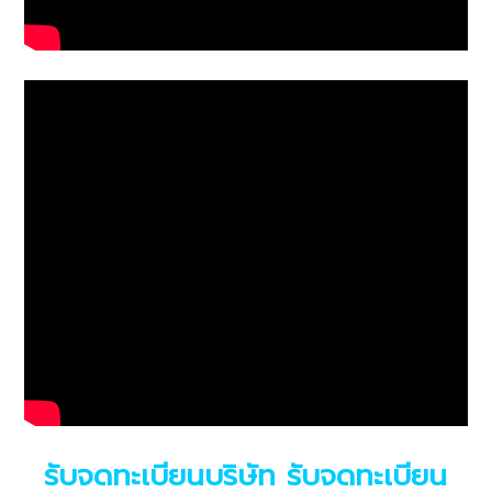
รับจดทะเบียนบริษัท รับจดทะเบียน