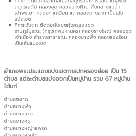
ทิศใต้ ติดต่อกับอำเภอเมืองสมุทรปราการและอำเภอพระ
สมุทรเจดีย์ คลองขุด คลองบางฝ้าย กึ่งกลางแม่น้ำ
เจ้าพระยา คลองท่าเกวียน และคลองบางจาก เป็นเส้น
แบ่งเขต
ทิศตะวันตก ติดต่อกับเขตทุ่งครุและเขต
ราษฎร์บูรณะ (กรุงเทพมหานคร) คลองรางใหญ่ คลองขุด
เจ้าเมือง ลำรางสาธารณะ คลองบางพึ่ง คลองแจงร้อน
เป็นเส้นแบ่งเขต
อำเภอพระประแดงแบ่งเขตการปกครองย่อย เป็น 15
ตำบล แต่ละตำบลแบ่งออกเป็นหมู่บ้าน รวม 67 หมู่บ้าน
ได้แก่
ตำบลตลาด
ตำบลบางพึ่ง
ตำบลบางจาก
ตำบลบางครุ
ตำบลบางหญ้าแพรก
ตำบลบางหัวเสือ