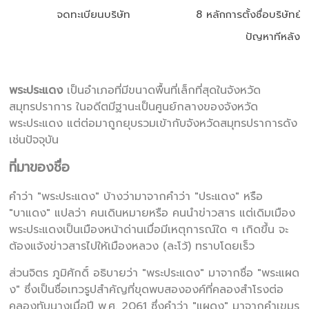
จดทะเบียนบริษัท
8 หลักการตั้งชื่อบริษัทยังไ
ปัญหาทีหลัง
พระประแดง
เป็นอำเภอที่มีขนาดพื้นที่เล็กที่สุดในจังหวัด
สมุทรปราการ ในอดีตมีฐานะเป็นศูนย์กลางของจังหวัด
พระประแดง แต่ต่อมาถูกยุบรวมเข้ากับจังหวัดสมุทรปราการดัง
เช่นปัจจุบัน
ที่มาของชื่อ
คำว่า "พระประแดง" บ้างว่ามาจากคำว่า "ประแดง" หรือ
"บาแดง" แปลว่า คนเดินหมายหรือ คนนำข่าวสาร แต่เดิมเมือง
พระประแดงเป็นเมืองหน้าด่านเมื่อมีเหตุการณ์ใด ๆ เกิดขึ้น จะ
ต้องแจ้งข่าวสารไปให้เมืองหลวง (ละโว้) ทราบโดยเร็ว
ส่วนจิตร ภูมิศักดิ์ อธิบายว่า "พระประแดง" มาจากชื่อ "พระแผด
ง" ซึ่งเป็นชื่อเทวรูปสำคัญที่ขุดพบสององค์ที่คลองสำโรงต่อ
คลองทับนางเมื่อปี พ.ศ. 2061 ซึ่งคำว่า "แผดง" มาจากคำเขมร