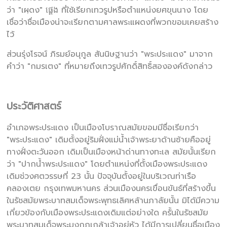
ว่า "เผฺดง" ផ្ដេង ที่ใช้เรียกเทวรูปหรือตำแหน่งยศขุนนาง โดย
เชื่อว่าชื่อเมืองน่าจะเรียกตามศาลพระแผดงที่พวกขอมเคยสร้าง
ไว้
ส่วนรุ่งโรจน์ ภิรมย์อนุกูล สันนิษฐานว่า "พระประแดง" มาจาก
คำว่า "กมรเตง" ที่หมายถึงเทวรูปศักดิ์สิทธิ์สององค์ดังกล่าว
ประวัติศาสตร์
อำเภอพระประแดง เป็นเมืองโบราณสมัยขอมมีชื่อเรียกว่า
"พระประแดง" เดิมตั้งอยู่ริมฝั่งแม่น้ำเจ้าพระยาด้านซ้ายคืออยู่
ทางฝั่งตะวันออก เดิมเป็นเมืองหน้าด่านทางทะเล สมัยนั้นเรียก
ว่า "ปากน้ำพระประแดง" โดยตำแหน่งที่ตั้งเมืองพระประแดง
เดิมช่วงศตวรรษที่ 23 นั้น ปัจจุบันตั้งอยู่ในบริเวณท่าเรือ
คลองเตย กรุงเทพมหานคร ส่วนเมืองนครเขื่อนขันธ์ที่สร้างขึ้น
ในรัชสมัยพระบาทสมเด็จพระพุทธเลิศหล้านภาลัยนั้น มิได้มีความ
เกี่ยวข้องกับเมืองพระประแดงเดิมแต่อย่างใด ครั้นในรัชสมัย
พระบาทสมเด็จพระมงกุฏเกล้าเจ้าอยู่หัว ได้มีการเปลี่ยนชื่อเมือง