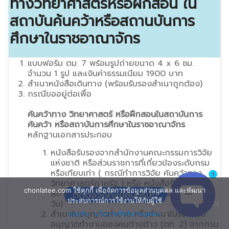
ทางวิทยาศาสตร์หรือฝึกสอน ใน
สถาบันค้นคว้าหรือสถานบันการ
ศึกษาในราชอาณาจักร
แบบฟอร์ม ตม. 7 พร้อมรูปถ่ายขนาด 4 x 6 ซม.
จำนวน 1 รูป และเงินค่าธรรมเนียม 1900 บาท
สำเนาหนังสือเดินทาง (พร้อมรับรองสำเนาถูกต้อง)
กรณีขออยู่ต่อเพื่อ
ค้นคว้าทาง วิทยาศาสตร์ หรือฝึกสอนในสถาบันการ
ค้นคว้า หรือสถาบันการศึกษาในราชอาณาจักร
หลักฐานเอกสารประกอบ
หนังสือรับรองจากสำนักงานคณะกรรมการวิจัย
แห่งชาติ หรือส่วนราชการที่เกี่ยวข้องระดับกรม
หรือเทียบเท่า ( กรณีทำการวิจัย ค้นคว้าทาง
1
วิทยาศาสตร์ภาครัฐ ) หรือ หนังสือรับรองจาก
chonlatee.com ใช้คุกกี้ เพื่อจัดการข้อมูลส่วนบุคคล และพัฒนา
สถานทูต สถานกงสุล ( กรณีระยะสั้นไม่เกิน 90
ติดต่อจดทะเบียนบริษัท
ประสบการณ์การใช้งานให้กับผู้ใช้
วัน)
สำเนาใบอนุญาตทำงาน หรือสำเนาใบรับคำขอ
ยอมรับ
นโยบายสิทธิส่วนบุคคล
Open ch
อนุญาตทำงานของคนต่างด้าว (ตท. 2) จากกรม