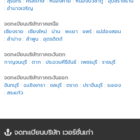
:
สุรินทร์
:
ศรีสะเกษ
:
หนองคาย
:
หนองบัวลำภู
:
อุบลราชธานี
:
อำนาจเจริญ
จดทะเบียนบริษัทภาคเหนือ
เชียงราย
:
เชียงใหม่
:
น่าน
:
พะเยา
:
แพร่
:
แม่ฮ่องสอน
:
ลำปาง
:
ลำพูน
:
อุตรดิตถ์
จดทะเบียนบริษัทภาคตะวันตก
กาญจนบุรี
:
ตาก
:
ประจวบคีรีขันธ์
:
เพชรบุรี
:
ราชบุรี
จดทะเบียนบริษัทภาคตะวันออก
จันทบุรี
:
ฉะเชิงเทรา
:
ชลบุรี
:
ตราด
:
ปราจีนบุรี
:
ระยอง
:
สระแก้ว
จดทะเบียนบริษัท เวอร์ชั่นเก่า