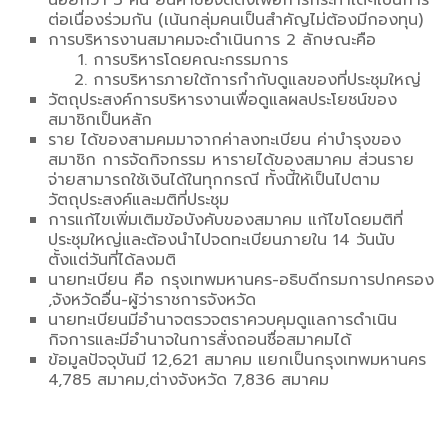
น้อยกว่า 3 คน ยื่นคำขอจัดตั้งเพื่อการกระทำใดๆเป็นการ
ต่อเนื่องร่วมกัน (เน้นกลุ่มคนเป็นสำคัญไม่ต้องมีกองทุน)
การบริหารงานสมาคมจะดำเนินการ 2 ลักษณะคือ
การบริหารโดยคณะกรรมการ
การบริหารภายใต้การกำกับดูแลของที่ประชุมใหญ่
วัตถุประสงค์การบริหารงานเพื่อดูแลผลประโยชน์ของ
สมาชิกเป็นหลัก
ราย ได้ของสามคมมาจากค่าลงทะเบียน ค่าบำรุงของ
สมาชิก การจัดกิจกรรม หารายได้ของสมาคม ส่วนราย
จ่ายสามารถใช้เงินได้ในทุกกรณี ทั้งนี้ให้เป็นไปตาม
วัตถุประสงค์และมติที่ประชุม
การแก้ไขเพิ่มเติมข้อบังคับของสมาคม แก้ไขโดยมติที่
ประชุมใหญ่และต้องนำไปจดทะเบียนภายใน 14 วันนับ
ตั้งแต่วันที่ได้ลงมติ
นายทะเบียน คือ กรุงเทพมหานคร-อธิบดีกรมการปกครอง
,จังหวัดอื่น-ผู้ว่าราชการจังหวัด
นายทะเบียนมีอำนาจตรวจตราควบคุมดูแลการดำเนิน
กิจการและมีอำนาจในการสั่งถอนชื่อสมาคมได้
ข้อมูลปัจจุบันมี 12,621 สมาคม แยกเป็นกรุงเทพมหานคร
4,785 สมาคม,ต่างจังหวัด 7,836 สมาคม