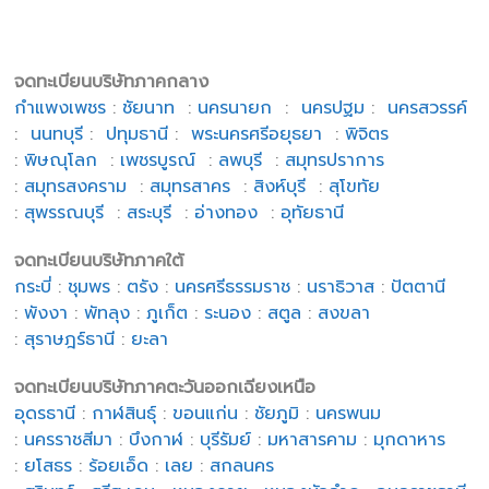
จดทะเบียนบริษัทภาคกลาง
กำแพงเพชร
:
ชัยนาท
:
นครนายก
:
นครปฐม
:
นครสวรรค์
:
นนทบุรี
:
ปทุมธานี
:
พระนครศรีอยุธยา
:
พิจิตร
:
พิษณุโลก
:
เพชรบูรณ์
:
ลพบุรี
:
สมุทรปราการ
:
สมุทรสงคราม
:
สมุทรสาคร
:
สิงห์บุรี
:
สุโขทัย
:
สุพรรณบุรี
:
สระบุรี
:
อ่างทอง
:
อุทัยธานี
จดทะเบียนบริษัทภาคใต้
กระบี่
:
ชุมพร
:
ตรัง
:
นครศรีธรรมราช
:
นราธิวาส
:
ปัตตานี
:
พังงา
:
พัทลุง
:
ภูเก็ต
:
ระนอง
:
สตูล
:
สงขลา
:
สุราษฎร์ธานี
:
ยะลา
จดทะเบียนบริษัทภาคตะวันออกเฉียงเหนือ
อุดรธานี
:
กาฬสินธุ์
:
ขอนแก่น
:
ชัยภูมิ
:
นครพนม
:
นครราชสีมา
:
บึงกาฬ
:
บุรีรัมย์
:
มหาสารคาม
:
มุกดาหาร
:
ยโสธร
:
ร้อยเอ็ด
:
เลย
:
สกลนคร