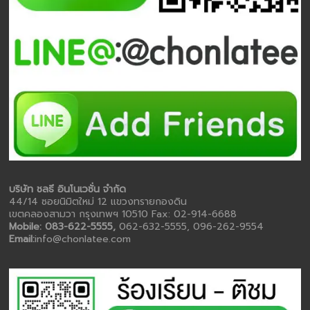
บริษัท ชลธี อินโนเวชั่น จำกัด
44/14 ซอยนิมิตใหม่ 12 แขวงทรายกองดิน
เขตคลองสามวา กรุงเทพฯ 10510 Fax: 02-914-6688
Mobile: 083-622-5555,
062-632-5555, 096-262-9554
Email:
info@chonlatee.com