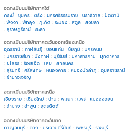
จดทะเบียนบริษัทภาคใต้
กระบี่
:
ชุมพร
:
ตรัง
:
นครศรีธรรมราช
:
นราธิวาส
:
ปัตตานี
:
พังงา
:
พัทลุง
:
ภูเก็ต
:
ระนอง
:
สตูล
:
สงขลา
:
สุราษฎร์ธานี
:
ยะลา
จดทะเบียนบริษัทภาคตะวันออกเฉียงเหนือ
อุดรธานี
:
กาฬสินธุ์
:
ขอนแก่น
:
ชัยภูมิ
:
นครพนม
:
นครราชสีมา
:
บึงกาฬ
:
บุรีรัมย์
:
มหาสารคาม
:
มุกดาหาร
:
ยโสธร
:
ร้อยเอ็ด
:
เลย
:
สกลนคร
:
สุรินทร์
:
ศรีสะเกษ
:
หนองคาย
:
หนองบัวลำภู
:
อุบลราชธานี
:
อำนาจเจริญ
จดทะเบียนบริษัทภาคเหนือ
เชียงราย
:
เชียงใหม่
:
น่าน
:
พะเยา
:
แพร่
:
แม่ฮ่องสอน
:
ลำปาง
:
ลำพูน
:
อุตรดิตถ์
จดทะเบียนบริษัทภาคตะวันตก
กาญจนบุรี
:
ตาก
:
ประจวบคีรีขันธ์
:
เพชรบุรี
:
ราชบุรี