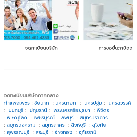
จดทะเบียนบริษัท
การขอยื่นภาษีออนไ
จดทะเบียนบริษัทภาคกลาง
กำแพงเพชร
:
ชัยนาท
:
นครนายก
:
นครปฐม
:
นครสวรรค์
:
นนทบุรี
:
ปทุมธานี
:
พระนครศรีอยุธยา
:
พิจิตร
:
พิษณุโลก
:
เพชรบูรณ์
:
ลพบุรี
:
สมุทรปราการ
:
สมุทรสงคราม
:
สมุทรสาคร
:
สิงห์บุรี
:
สุโขทัย
:
สุพรรณบุรี
:
สระบุรี
:
อ่างทอง
:
อุทัยธานี