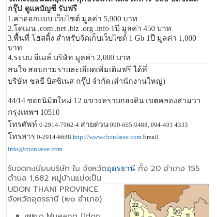
กรุ๊ป
ดูแลบัญชี รับฟรี
1.ค่าออกแบบ เว็บไซต์ มูลค่า 5,900 บาท
2.โดเมน .com .net .biz .org .info 1ปี มูลค่า 450 บาท
3.พื้นที่ โฮสติ้ง สำหรับจัดเก็บเว็บไซต์ 1 Gb 1ปี มูลค่า 1,000
บาท
4.ระบบ อีเมล์ บริษัท มูลค่า 2,000 บาท
สนใจ สอบถามรายละเอียดเพิ่มเติมฟรี ได้ที่
บริษัท ชลธี บิสซิเนส กรุ๊ป จำกัด
สำนักงานใหญ่)
(
44/14 ซอยนิมิตใหม่ 12 แขวงทรายกองดิน เขตคลองสามวา
กรุงเทพฯ 10510
โทรศัพท์
สายด่วน
0-2914-7962-4
090-665-9488, 094-491 4333
โทรสาร
0-2914-6688
http://www.chonlatee.com
Email
info@chonlatee.com
รับจดทะเบียนบริษัท ใน จังหวัด
ี ทั้ง 20 อำเภอ 155
อุดรธาน
ตำบล 1,682 หมู่บ้านแบ่งเป็น
UDON THANI PROVINCE
จังหวัดอุดรธานี (๒๐ อำเภอ)
๗๒.๑ Mueang Udon