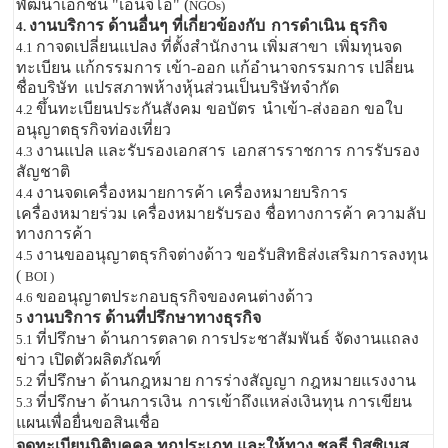
พัฒนาเอกชน "เอ็นจีโอ" (
NGOs)
งานบริการ ด้านอื่นๆ ที่เกี่ยวข้องกับ
การดำเนิน ธุรกิจ
4.
กาจดเปลี่ยนแปลง ที่ตั้งสำนักงาน เพิ่มสาขา
เพิ่มทุนจด
4.1
ทะเบียน แก้กรรมการ เข้า-ออก แก้อำนาจกรรมการ เปลี่ยน
ชื่อบริษัท
แปรสภาพห้างหุ้นส่วนเป็นบริษัทจำกัด
ขึ้นทะเบียนประกันสังคม ขอบัตร
นำเข้า-ส่งออก ขอใบ
4.2
อนุญาตธุรกิจท่องเที่ยว
งานแปล และรับรองเอกสาร
เอกสารราชการ การรับรอง
4.3
สัญชาติ
งานจดเครื่องหมายการค้า เครื่องหมายบริการ
4.4
เครื่องหมายร่วม เครื่องหมายรับรอง ชื่อทางการค้า ความลับ
ทางการค้า
งานขออนุญาตธุรกิจต่างด้าว ขอรับสิทธิส่งเสริมการลงทุน
4.5
(
BOI )
ขออนุญาตประกอบธุรกิจของคนต่างด้าว
4.6
งานบริการ ด้านที่ปรึกษาทางธุรกิจ
5
ที่ปรึกษา ด้านการตลาด การประชาสัมพันธ์ จัดงานแถลง
5.1
ข่าว เปิดตัวผลิตภัณฑ์
ที่ปรึกษา ด้านกฎหมาย การร่างสัญญา กฎหมายแรงงาน
5.2
ที่ปรึกษา ด้านการเงิน
การเข้าถึงแหล่งเงินทุน การเขียน
5.3
แผนเพื่อยื่นขอสินเชื่อ
จดทะเบียนนิติบุคคล ทุกประเภท และให้ทาง ชลธี บิสซิเนส