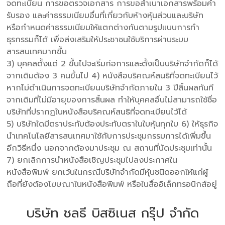
จดทะเบียน การขอตรวจเอกสาร การขอสำเนาเอกสารพร้อมคำ
รับรอง และค่าธรรมเนียมอื่นที่เกี่ยวกับห้างหุ้นส่วนและบริษัท
หรือกำหนดค่าธรรมเนียมให้แตกต่างกันตามรูปแบบการทำ
ธุรกรรมก็ได้ เพื่อส่งเสริมให้ประชาชนใช้บริการผ่านระบบ
สารสนเทศมากขึ้น
3) บุคคลตั้งแต่ 2 ขึ้นไปจะเริ่มก่อการและตั้งเป็นบริษัทจำกัดก็ได้
จากเดิมต้อง 3 คนขึ้นไป 4) หนังสือบริคณห์สนธิที่จดทะเบียนไว้
หากไม่ดำเนินการจดทะเบียนบริษัทจำกัดภายใน 3 ปีสิ้นผลทันที
จากเดิมที่ไม่มีอายุของการสิ้นผล ทำให้บุคคลอื่นไม่สามารถใช้ชื่อ
บริษัทที่ปรากฏในหนังสือบริคณห์สนธิที่จดทะเบียนไว้ได้
5) บริษัทใดมีตราประทับต้องประทับตราในใบหุ้นทุกใบ 6) ให้ธุรกิจ
นำเทคโนโลยีสารสนเทศมาใช้กับการประชุมกรรมการได้เพิ่มขึ้น
อีกวิธีหนึ่ง นอกจากต้องมาประชุม ณ สถานที่นัดประชุมเท่านั้น
7) ยกเลิกการนำหนังสือเชิญประชุมไปลงประกาศใน
หนังสือพิมพ์ ยกเว้นในกรณีบริษัทจำกัดมีหุ้นชนิดออกให้แก่ผู้
ถือที่ยังต้องโฆษณาในหนังสือพิมพ์ หรือในสื่ออิเล็กทรอนิกส์อยู่
บริษัท ชลธี บิสซิเนส กรุ๊ป จำกัด