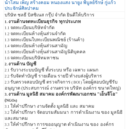
น้ำโสม เพ็ญ สร้างคอม หนองแสง นายูง พิบูลย์รักษ์ กู่แก้ว
ประจักษ์ศิลปาคม
บริษัท ชลธี บิสซิเนส กรุ๊ป จำกัด ยินดีให้บริการ
งานด้านจดทะเบียนธุรกิจ
ทุกประเภท
1.
จดทะเบียนบริษัทจำกัด
1.1
จดทะเบียนห้างหุ้นส่วนจำกัด
1.2
จดทะเบียนใบทะเบียนพณิชย์ (ร้านค้า)
1.3
จดทะเบียนห้างหุ้นส่วนสามัญ
1.4
จดทะเบียนห้างหุ้นส่วนสามัญนิติบุคคล
1.5
จดทะเบียนบริษัทมหาชน
1.6
งานด้าน บัญชี
2.
รับวางระบบบัญชี ทั้งระบบ หรือ เฉพาะ แผนก
2.1
รับจัดทำบัญชี รายเดือน รายปี ทำงบส่งผู้บริหาร
2.2
รับตรวจสอบบัญชี ตรวจกิจการ
โดยผู้สอบบัญชีรับ
2.3
( BOI )
อนุญาต (ประสบการณ์ งานตรวจ บริษัท องค์กร ขนาดใหญ่)
งานด้าน มูลนิธิ สมาคม องค์กรพัฒนาเอกชน "เอ็นจีโอ"
3.
(
NGOs)
ให้คำปรึกษา งานจัดตั้ง มูลนิธิ และ สมาคม
3.1
ให้คำปรึกษา จัดอบรมสัมมนา
การดำเนินงาน ของ มูลนิธิ
3.2
และสมาคม
ให้คำปรึกษา การขออนุญาต ดำเนินงาน ของ
องค์กร
3.3