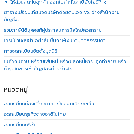
🔸 ให้ส่วนลดกับลูกค้า ออกใบกำกับภาษียังไงดี? 🔸
ตารางเปรียบเทียบจดบริษัทด้วยตนเอง VS จ้างสำนักงาน
บัญชีจด
รวมภาษีนิติบุคคลที่ผู้ประกอบการมือใหม่ควรทราบ
ใครมีบ้านให้เช่า อย่าลืมยื่นภาษีเงินได้บุคคลธรรมดา
การจดทะเบียนจัดตั้งมูลนิธิ
ใบกำกับภาษี หรือใบเพิ่มหนี้ หรือใบลดหนี้หาย ถูกทำลาย หรือ
ชำรุดในสาระสำคัญต้องทำอย่างไร
หมวดหมู่
จดทะเบียนท่องเที่ยวภาคตะวันออกเฉียงเหนือ
จดทะเบียนธุรกิจต่างชาติในไทย
จดทะเบียนบริษัท