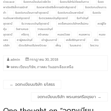
ช่วงcovid
รับจดทะเบียนในช่วงโควิด
รับจดบริษัทไม่ต้องเดินทาง
รับจด
พาณิชย์อิเล็กทรอนิกส์
รับจดพาณิชย์อิเล็กทรอนิกส์อุดรธานี
รับจดใบทะเบียนการ
ค้า
รับจดใบทะเบียนการค้าอุดรธานี
รับจดใบทะเบียนพาณิชย์
รับจดใบ
ทะเบียนพาณิชย์อุดรธานี
รับตรวจสอบบัญชีอุดรธานี
รับทำบัญชี
อุดรธานี
รับวางระบบบัญชีอุดรธานี
ลดชื่อคนจดบริษัทเหลือ2คน
ลดผู้ถือ
หุ้น
วังสามหมอ
วางระบบบัญชี
อุดรธานี
ศรีธาตุ
สร้างคอม
หนองวัวซอ
หนองหาน
หนอง
แสง
หาผู้สอบบัญชี
เข้าสู่ระบบภาษี
เคลียร์ปัญหาภาษี
เปิด
บริษัท
เปิดบริษัทแต่ไม่เคยปิดงบ
เพ็ญ
โนนสะอาด
ไชยวาน
admin
กรกฎาคม 30, 2018
จดทะเบียนบริษัท
,
ภาคตะวันออกเฉียงเหนือ
←
จดทะเบียนบริษัท ยโสธร
จดทะเบียนบริษัท พระนครศรีอยุธยา
→
One thought on “
จดทะเบียน