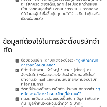
จะเรียกครั้งเดียวเต็มมูลค่าหรือไม่น้อยกว่าร้อยละ
ยี่สิบห้าของมูลค่าหุ้น ตามมาตรา 1110 วรรคสอง
ก็ได้ และผู้เข้าชื่อซื้อหุ้นทุกคนได้ชําระเงินค่าหุ้นเสร็จ
เรียบร้อยแล้ว
ข้อมูลที่ต้องใช้ในการจัดตั้งบริษัทจํา
กัด
ชื่อของบริษัท (ตามที่ได้จองชื่อไว้)
*ดูหลักเกณฑ์
การจองชื่อนิติบุคคล*
ที่ตั้งสํานักงานแห่งใหญ่ / สาขา (ตั้งอยู่ ณ
จังหวัดใด) พร้อมเลขรหัสประจําบ้านของที่ตั้งสํา
นักงาน,E-mail และหมายเลขโทรศัพท์ของบริษัท
หรือกรรมการ
วัตถุที่ประสงค์ของบริษัทที่จะประกอบกิจการค่า
*ดู
หลักเกณฑ์การกําหนดวัตถุที่ประสงค์*
ทุนจดทะเบียน จะต้องแบ่งเป็นหุ้นๆ มีมูลค่าหุ้นเท่าๆ
กัน (มูลค่าหุ้นจะต้องไม่ต่ํากว่า 5 บาท)