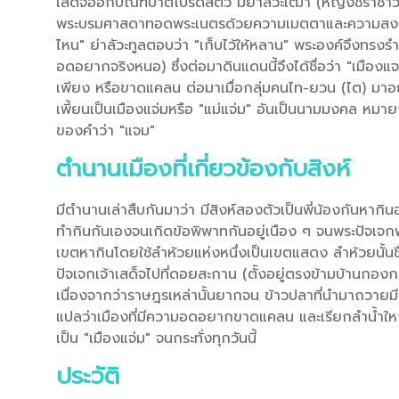
เสด็จออกบิณฑบาตโปรดสัตว์ มีย่าลัวะเฒ่า (หญิงชราชาวล
พระบรมศาสดาทอดพระเนตรด้วยความเมตตาและความสงสัย จึง
ไหน" ย่าลัวะทูลตอบว่า "เก็บไว้ให้หลาน" พระองค์จึงทรงรำ
อดอยากจริงหนอ) ซึ่งต่อมาดินแดนนี้จึงได้ชื่อว่า "เมืองแ
เพียง หรือขาดแคลน ต่อมาเมื่อกลุ่มคนไท-ยวน (ไต) มาอยู
เพี้ยนเป็นเมืองแจ่มหรือ "แม่แจ่ม" อันเป็นนามมงคล หมา
ของคำว่า "แจม"
ตำนานเมืองที่เกี่ยวข้องกับสิงห์
มีตำนานเล่าสืบกันมาว่า มีสิงห์สองตัวเป็นพี่น้องกันหากิ
ทำกินกันเองจนเกิดข้อพิพาทกันอยู่เนือง ๆ จนพระปัจเจกพ
เขตหากินโดยใช้ลำห้วยแห่งหนึ่งเป็นเขตแสดง ลำห้วยนั้นชื
ปัจเจกเจ้าเสด็จไปที่ดอยสะกาน (ตั้งอยู่ตรงข้ามบ้านกอ
เนื่องจากว่าราษฎรเหล่านั้นยากจน ข้าวปลาที่นำมาถวายม
แปลว่าเมืองที่มีความอดอยากขาดแคลน และเรียกลำน้ำใหญ่ว
เป็น "เมืองแจ่ม" จนกระทั่งทุกวันนี้
ประวัติ