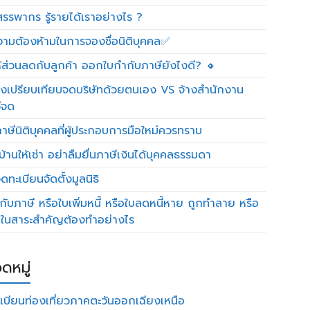
รรพากร รู้รายได้เราอย่างไร ?
วามต้องห้ามในการจองชื่อนิติบุคคล✅
ห้ส่วนลดกับลูกค้า ออกใบกำกับภาษียังไงดี? 🔸
งเปรียบเทียบจดบริษัทด้วยตนเอง VS จ้างสำนักงาน
ีจด
าษีนิติบุคคลที่ผู้ประกอบการมือใหม่ควรทราบ
บ้านให้เช่า อย่าลืมยื่นภาษีเงินได้บุคคลธรรมดา
ทะเบียนจัดตั้งมูลนิธิ
กับภาษี หรือใบเพิ่มหนี้ หรือใบลดหนี้หาย ถูกทำลาย หรือ
ดในสาระสำคัญต้องทำอย่างไร
ดหมู่
เบียนท่องเที่ยวภาคตะวันออกเฉียงเหนือ