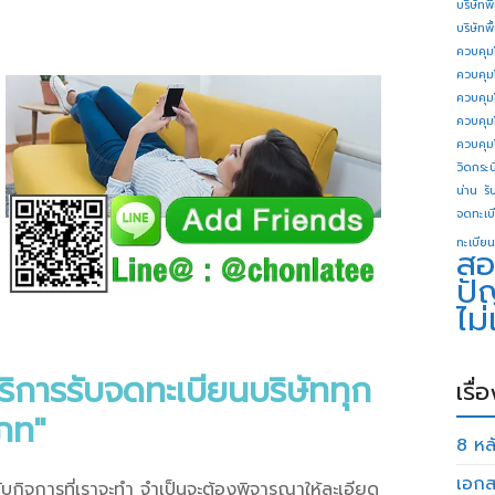
บริษัทพ
บริษัทพ
ควบคุม
ควบคุม
ควบคุม
ควบคุม
ควบคุม
วิดกระบี
น่าน
รั
จดทะเบี
ทะเบียน
สอ
ปั
ไม
ริการรับจดทะเบียนบริษัททุก
เรื่
ภท"
8 หลั
เอกส
ับกิจการที่เราจะทำ จำเป็นจะต้องพิจารณาให้ละเอียด