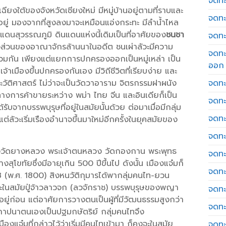
จดทะเ
เฉียงใต้ของจังหวัดเชียงใหม่ มีหมู่บ้านอยู่ตามที่ราบและ
จดทะ
ยู่ มองจากที่สูงลงมาจะเหมือนแอ่งกระทะ มีลำน้ำไหล
ดนสุวรรณภูมิ ดินแดนแห่งนี้เดิมเป็นที่อาศัยของ
ชนชา
จดทะ
่วนของอาณาจักรล้านนาในอดีต ชนเผ่าลัวะมีความ
จดทะ
่วมกัน เพียงแต่แยกการปกครองออกเป็นหมู่เหล่า เป็น
ออก
จ้าเมืองขึ้นปกครองกันเอง มีวิถีชีวิตที่เรียบง่าย และ
ัติศาสตร์ ไม่ว่าจะเป็นวัดวาอาราม จิตรกรรมฝาผนัง
จดทะ
นทางการค้าขายระหว่าง พม่า ไทย จีน และอินเดียก็เป็น
จดทะ
ับจากบรรพบุรุษที่อยู่ในสมัยนั้นด้วย ต่อมาเมื่อมีกลุ่ม
จดทะเ
ลัวะเริ่มเรืองอำนาจขึ้นมาใหม่อีกครั้งในยุคสมัยของ
จดทะ
วัดยางหลวง พระเจ้าตนหลวง วัดกองกาน พระพุทธ
จดทะ
สุโขทัยซึ่งมีอายุเกิน 500 ปีขึ้นไป ดังนั้น เมืองแจ๋มก็
จดทะ
18 (พ.ศ. 1800) สิงหนวัติกุมารได้พากลุ่มคนไท-ยวน
นสมัยปู่จ้าวลาวจก (ลวจักราช) บรรพบุรุษของพญา
จดทะ
ัยอยู่ก่อน แต่อาศัยการวางตนเป็นผู้ที่มีวัฒนธรรมสูงกว่า
จดทะ
งสถาปนาตนเองเป็นปฐมกษัตริย์ กลุ่มคนไทจึง
งแจ๋มที่กล่าวไว้ว่าเริ่มมีคนไทเข้ามา ก็คงจะในสมัย
จดทะ