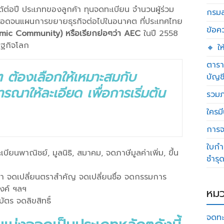
รายได้ต่อปี ประเภทของลูกค้า ทุนจดทะเบียน จำนวนผู้ร่วม
กรมส
ลอดจนแผนการขยายธุรกิจต่อไปในอนาคต ที่ประเทศไทย
ข้อค
ic Community) หรือเรียกย่อๆว่า AEC
ในปี 2558
ษฐกิจโลก
🔸 ใ
ตารา
 ต้องเลือกให้เหมาะสมกับ
บัญช
ารณาให้ละเอียด เพื่อการเริ่มต้น
รวมภ
ใครมี
การจด
ใบกำ
เบียนพาณิชย์, มูลนิธิ, สมาคม, จดภาษีมูลค่าเพิ่ม, ขึ้น
ชำรุ
สาขา จดเปลี่ยนตราสำคัญ จดเปลี่ยนชื่อ จดกรรมการ
สงค์ ฯลฯ
หมว
ัตร จดลิขสิทธิ์
จดทะ