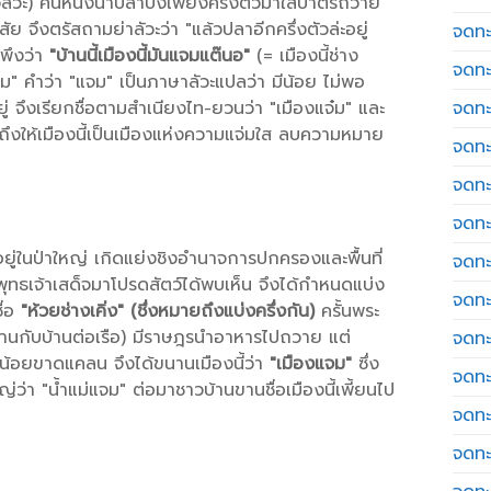
ัวะ) คนหนึ่งนำปลาปิ้งเพียงครึ่งตัวมาใส่บาตรถวาย
ตรัสถามย่าลัวะว่า "แล้วปลาอีกครึ่งตัวล่ะอยู่
จดทะเ
พึงว่า
"บ้านนี้เมืองนี้มันแจมแต๊นอ"
(= เมืองนี้ช่าง
จดทะ
จม" คำว่า "แจม" เป็นภาษาลัวะแปลว่า มีน้อย ไม่พอ
่ จึงเรียกชื่อตามสำเนียงไท-ยวนว่า "เมืองแจ๋ม" และ
จดทะ
ยถึงให้เมืองนี้เป็นเมืองแห่งความแจ่มใส ลบความหมาย
จดทะ
จดทะ
จดทะเ
นอยู่ในป่าใหญ่ เกิดแย่งชิงอำนาจการปกครองและพื้นที่
จดทะ
ุทธเจ้าเสด็จมาโปรดสัตว์ได้พบเห็น จึงได้กำหนดแบ่ง
จดทะ
่อ
"ห้วยช่างเคิ่ง" (ชึ่งหมายถึงแบ่งครึ่งกัน)
ครั้นพระ
งกานกับบ้านต่อเรือ) มีราษฎรนำอาหารไปถวาย แต่
จดทะ
ีน้อยขาดแคลน จึงได้ขนานเมืองนี้ว่า
"เมืองแจม"
ซึ่ง
จดทะ
่า "น้ำแม่แจม" ต่อมาชาวบ้านขานชื่อเมืองนี้เพี้ยนไป
จดทะ
จดทะ