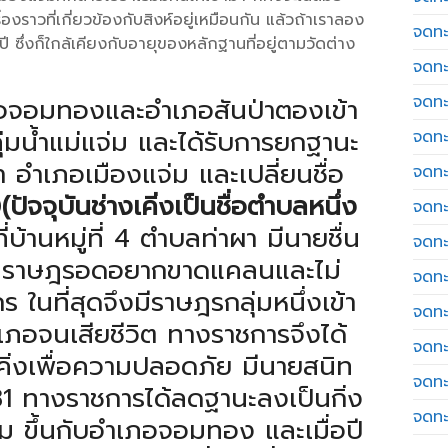
่องราวที่เกี่ยวข้องกับสิงห์อยู่เหมือนกัน แล้วถ้าเราลอง
จดทะ
 ซึ่งก็ใกล้เคียงกับอายุของหลักฐานที่อยู่ตามวัดต่าง
จดทะ
จดทะ
เภอจอมทองและอำเภอสันป่าตองเข้า
ลุ่มน้ำแม่แจ่ม และได้รับการยกฐานะ
จดทะเ
ว่า อำเภอเมืองแจ่ม และเปลี่ยนชื่อ
จดทะ
0
(ปัจจุบันช่างเคิ่งเป็นชื่อตำบลหนึ่ง
จดทะ
ี่บ้านหมู่ที่ 4 ตำบลท่าผา มีนายชื่น
จดทะ
้นราษฎรอดอยากขาดแคลนและไม่
จดทะ
ในที่สุดจึงมีราษฎรกลุ่มหนึ่งเข้า
จดทะ
เภอจนเสียชีวิต ทางราชการจึงได้
จดทะ
งเคิ่งเพื่อความปลอดภัย มีนายสนิท
จดทะ
81 ทางราชการได้ลดฐานะลงเป็นกิ่ง
จดทะ
จ่ม ขึ้นกับอำเภอจอมทอง และเมื่อปี