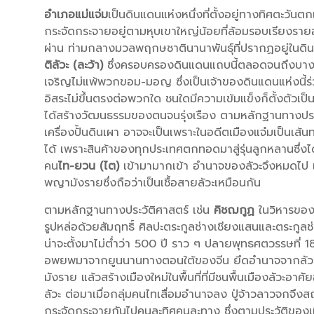
อำเภอแม่แจ่ม
เป็นดินแดนแห่งหนึ่งที่ตั้งอยู่ทางทิศตะวันตก
กระจัดกระจายอยู่ตามหุบเขาใหญ่น้อยที่ล้อมรอบเรียงรายอ
ผ่าน ท่ามกลางมวลพฤกษชาตินานาพันธุ์ที่ปรากฏอยู่ในดินแ
ติลัวะ (ละว้า)
ซึ่งครอบครองดินแดนแถบนี้ตลอดจนถึงบางส
เจริญไม่แพ้พวกขอม-มอญ ซึ่งเป็นเจ้าของดินแดนแห่งนี้ร
อิสระไม่ขึ้นตรงต่อพวกใด ชนใดมีความเข้มแข็งก็ตั้งตัวเป็นเ
ได้สร้างวัฒนธรรมของตนจนรุ่งเรือง ตามหลักฐานทางประว
เครื่องปั้นดินเผา อาจจะเป็นเพราะในอดีตเมืองแจ๋มเป็นเส้
ได้ เพราะสินค้าของทุกประเทศตกทอดมาสู่รุ่นลูกหลานซึ่งได้ร
คน
ไท-ยวน (ไต)
เข้ามามากเข้า อำนาจของลัวะจึงหมดไป แต่
พญามังรายซึ่งถือว่าเป็นเชื้อสายลัวะเหมือนกัน
ตามหลักฐานทางประวัติศาสตร์ เช่น
คิชฌกูฏ
ในวิหารของ
รูปหล่อด้วยสัมฤทธิ์ ศิลปะตระกูลช่างเชียงแสนและตระกูลช่าง
น่าจะตั้งมาไม่ต่ำว่า 500 ปี ราว ๆ ปลายพุทธศตวรรษที่ 
อพยพมาจากยูนนานทางตอนใต้ของจีน ยึดอำนาจจากลัวะใ
มังราย แล้วสร้างเมืองใหม่ในพื้นที่ที่มีชนพื้นเมืองลัวะอาศ
ลัวะ ต่อมาเมื่อกลุ่มคนไทเสื่อมอำนาจลง ปู่จ้าวลาวจกจึ
กระจัดกระจายกันไปคนละทิศคนละทาง ซึ่งตามประวัติของเมือ