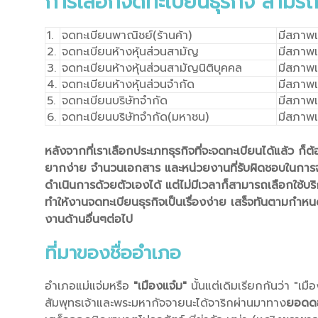
การเลือกจดทะเบียนธุรกิจ สามรถ
1.
จดทะเบียนพาณิชย์(ร้านค้า)
มีสภาพ
2.
จดทะเบียนห้างหุ้นส่วนสามัญ
มีสภาพ
3.
จดทะเบียนห้างหุ้นส่วนสามัญนิติบุคคล
มีสภาพเ
4.
จดทะเบียนห้างหุ้นส่วนจำกัด
มีสภาพเ
5.
จดทะเบียนบริษัทจำกัด
มีสภาพเ
6.
จดทะเบียนบริษัทจำกัด(มหาชน)
มีสภาพเ
หลังจากที่เราเลือกประเภทธุรกิจที่จะจดทะเบียนได้แล้ว ก
ยากง่าย จำนวนเอกสาร และหน่วยงานที่รับผิดชอบในการจ
ดำเนินการด้วยตัวเองได้ แต่ไม่มีเวลาก็สามารถเลือกใช้บริ
ทำให้งานจดทะเบียนธุรกิจเป็นเรื่องง่าย เสร็จทันตามกำหน
งานด้านอื่นๆต่อไป
ที่มาของชื่ออำเภอ
อำเภอแม่แจ่มหรือ
"เมืองแจ๋ม"
นั้นแต่เดิมเรียกกันว่า "เม
สัมพุทธเจ้าและพระมหากัจจายนะได้จาริกผ่านมาทาง
ยอดดอ