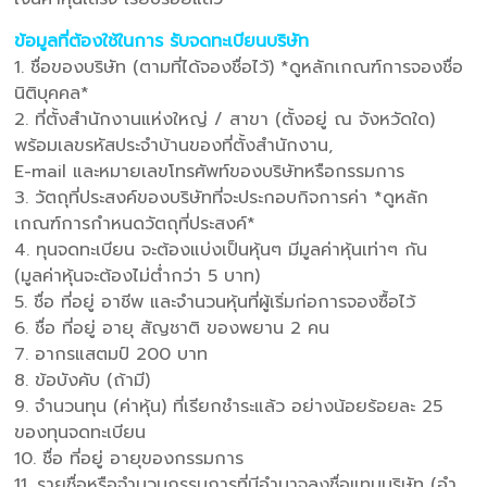
ข้อมูลที่ต้องใช้ในการ รับจดทะเบียนบริษัท
1. ชื่อของบริษัท (ตามที่ได้จองชื่อไว้) *ดูหลักเกณฑ์การจองชื่อ
นิติบุคคล*
2. ที่ตั้งสํานักงานแห่งใหญ่ / สาขา (ตั้งอยู่ ณ จังหวัดใด)
พร้อมเลขรหัสประจําบ้านของที่ตั้งสํานักงาน,
E-mail และหมายเลขโทรศัพท์ของบริษัทหรือกรรมการ
3. วัตถุที่ประสงค์ของบริษัทที่จะประกอบกิจการค่า *ดูหลัก
เกณฑ์การกําหนดวัตถุที่ประสงค์*
4. ทุนจดทะเบียน จะต้องแบ่งเป็นหุ้นๆ มีมูลค่าหุ้นเท่าๆ กัน
(มูลค่าหุ้นจะต้องไม่ต่ํากว่า 5 บาท)
5. ชื่อ ที่อยู่ อาชีพ และจํานวนหุ้นที่ผู้เริ่มก่อการจองซื้อไว้
6. ชื่อ ที่อยู่ อายุ สัญชาติ ของพยาน 2 คน
7. อากรแสตมป์ 200 บาท
8. ข้อบังคับ (ถ้ามี)
9. จํานวนทุน (ค่าหุ้น) ที่เรียกชําระแล้ว อย่างน้อยร้อยละ 25
ของทุนจดทะเบียน
10. ชื่อ ที่อยู่ อายุของกรรมการ
11. รายชื่อหรือจํานวนกรรมการที่มีอํานาจลงชื่อแทนบริษัท (อํา