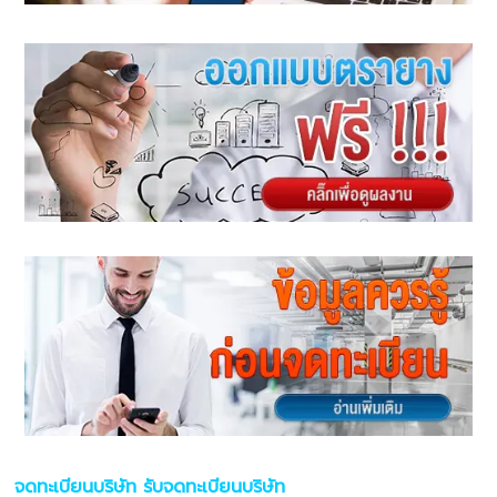
จดทะเบียนบริษัท รับจดทะเบียนบริษัท