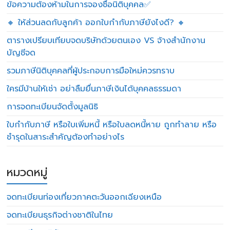
ข้อความต้องห้ามในการจองชื่อนิติบุคคล✅
🔸 ให้ส่วนลดกับลูกค้า ออกใบกำกับภาษียังไงดี? 🔸
ตารางเปรียบเทียบจดบริษัทด้วยตนเอง VS จ้างสำนักงาน
บัญชีจด
รวมภาษีนิติบุคคลที่ผู้ประกอบการมือใหม่ควรทราบ
ใครมีบ้านให้เช่า อย่าลืมยื่นภาษีเงินได้บุคคลธรรมดา
การจดทะเบียนจัดตั้งมูลนิธิ
ใบกำกับภาษี หรือใบเพิ่มหนี้ หรือใบลดหนี้หาย ถูกทำลาย หรือ
ชำรุดในสาระสำคัญต้องทำอย่างไร
หมวดหมู่
จดทะเบียนท่องเที่ยวภาคตะวันออกเฉียงเหนือ
จดทะเบียนธุรกิจต่างชาติในไทย