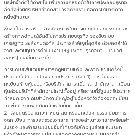
บริษัทจำกัดได้ง่ายขึ้น เพิ่มความคล่องตัวในการประกอบธุรกิจ
อีกทั้งช่วยให้บริษัทจำกัดสามารถควบรวมกิจการได้มากกว่า
หนึ่งลักษณะ
ซึ่งจะเป็นการเสริมสร้างศักยภาพในการแข่งขันของประเทศและ
สร้างภาพลักษณ์อันดีในการประกอบธุรกิจ รองรับระบบ
เศรษฐกิจและสังคมดิจิทัล ประการสำคัญที่สุดคือ ช่วยลดค่าใช้
จ่ายและต้นทุนการดำเนินงานให้ผู้ประกอบธุรกิจตามนโยบาย
ของรัฐบาลอีกทางหนึ่ง
การแก้ไขเพิ่มเติมประมวลกฎหมายแพ่งและพาณิชย์ในครั้งนี้ มี
ประเด็นที่เปลี่ยนแปลงหลายประการ ดังนี้ 1) การยื่นขอจด
ทะเบียนห้างหุ้นส่วนหรือบริษัทสามารถยื่น ณ สำนักงานทะเบียน
หุ้นส่วนบริษัทที่สำนักงานใหญ่ตั้งอยู่ หรือตามที่รัฐมนตรีประกาศ
กำหนด จากเดิมสำนักงานใหญ่อยู่ในจังหวัดใดต้องจดทะเบียน
ณ สำนักงานพาณิชย์จังหวัดนั้นเท่านั้น
2) รัฐมนตรีมีอำนาจกำหนด ลด หรือยกเว้นค่าธรรมเนียมการ
จดทะเบียน การขอตรวจเอกสาร การขอสำเนาเอกสารพร้อมคำ
รับรอง และค่าธรรมเนียมอื่นที่เกี่ยวกับห้างหุ้นส่วนและบริษัท
หรือกำหนดค่าธรรมเนียมให้แตกต่างกันตามรูปแบบการทำ