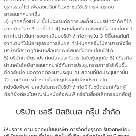
ธุรกรรมก็ได้ เพื่อส่งเสริมให้ประชาชนใช้บริการผ่านระบบ
สารสนเทศมากขึ้น
3) บุคคลตั้งแต่ 2 ขึ้นไปจะเริ่มก่อการและตั้งเป็นบริษัทจำกัดก็ได้
จากเดิมต้อง 3 คนขึ้นไป 4) หนังสือบริคณห์สนธิที่จดทะเบียนไว้
หากไม่ดำเนินการจดทะเบียนบริษัทจำกัดภายใน 3 ปีสิ้นผลทันที
จากเดิมที่ไม่มีอายุของการสิ้นผล ทำให้บุคคลอื่นไม่สามารถใช้ชื่อ
บริษัทที่ปรากฏในหนังสือบริคณห์สนธิที่จดทะเบียนไว้ได้
5) บริษัทใดมีตราประทับต้องประทับตราในใบหุ้นทุกใบ 6) ให้ธุรกิจ
นำเทคโนโลยีสารสนเทศมาใช้กับการประชุมกรรมการได้เพิ่มขึ้น
อีกวิธีหนึ่ง นอกจากต้องมาประชุม ณ สถานที่นัดประชุมเท่านั้น
7) ยกเลิกการนำหนังสือเชิญประชุมไปลงประกาศใน
หนังสือพิมพ์ ยกเว้นในกรณีบริษัทจำกัดมีหุ้นชนิดออกให้แก่ผู้
ถือที่ยังต้องโฆษณาในหนังสือพิมพ์ หรือในสื่ออิเล็กทรอนิกส์อยู่
บริษัท ชลธี บิสซิเนส กรุ๊ป จำกัด
ให้บริการ ด้าน
จดทะเบียนบริษัท
การจัดตั้งธุรกิจ รับจดทะเบียน