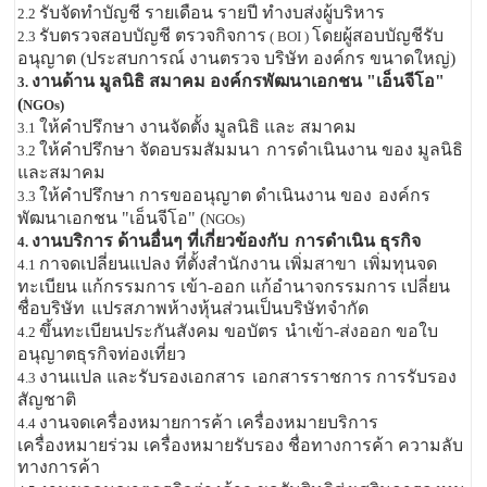
รับจัดทำบัญชี รายเดือน รายปี ทำงบส่งผู้บริหาร
2.2
รับตรวจสอบบัญชี ตรวจกิจการ
โดยผู้สอบบัญชีรับ
2.3
( BOI )
อนุญาต (ประสบการณ์ งานตรวจ บริษัท องค์กร ขนาดใหญ่)
งานด้าน มูลนิธิ สมาคม องค์กรพัฒนาเอกชน "เอ็นจีโอ"
3.
(
NGOs)
ให้คำปรึกษา งานจัดตั้ง มูลนิธิ และ สมาคม
3.1
ให้คำปรึกษา จัดอบรมสัมมนา
การดำเนินงาน ของ มูลนิธิ
3.2
และสมาคม
ให้คำปรึกษา การขออนุญาต ดำเนินงาน ของ
องค์กร
3.3
พัฒนาเอกชน "เอ็นจีโอ" (
NGOs)
งานบริการ ด้านอื่นๆ ที่เกี่ยวข้องกับ
การดำเนิน ธุรกิจ
4.
กาจดเปลี่ยนแปลง ที่ตั้งสำนักงาน เพิ่มสาขา
เพิ่มทุนจด
4.1
ทะเบียน แก้กรรมการ เข้า-ออก แก้อำนาจกรรมการ เปลี่ยน
ชื่อบริษัท
แปรสภาพห้างหุ้นส่วนเป็นบริษัทจำกัด
ขึ้นทะเบียนประกันสังคม ขอบัตร
นำเข้า-ส่งออก ขอใบ
4.2
อนุญาตธุรกิจท่องเที่ยว
งานแปล และรับรองเอกสาร
เอกสารราชการ การรับรอง
4.3
สัญชาติ
งานจดเครื่องหมายการค้า เครื่องหมายบริการ
4.4
เครื่องหมายร่วม เครื่องหมายรับรอง ชื่อทางการค้า ความลับ
ทางการค้า