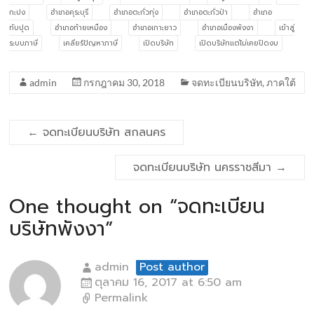
กะปง
อำเภอคุระบุรี
อำเภอตะกั่วทุ่ง
อำเภอตะกั่วป่า
อำเภอ
ทับปุด
อำเภอท้ายเหมือง
อำเภอเกาะยาว
อำเภอเมืองพังงา
เข้าสู่
ระบบภาษี
เคลียร์ปัญหาภาษี
เปิดบริษัท
เปิดบริษัทแต่ไม่เคยปิดงบ
admin
กรกฎาคม 30, 2018
จดทะเบียนบริษัท
,
ภาคใต้
←
จดทะเบียนบริษัท สกลนคร
จดทะเบียนบริษัท นครราชสีมา
→
One thought on “
จดทะเบียน
บริษัทพังงา
”
admin
Post author
ตุลาคม 16, 2017 at 6:50 am
Permalink