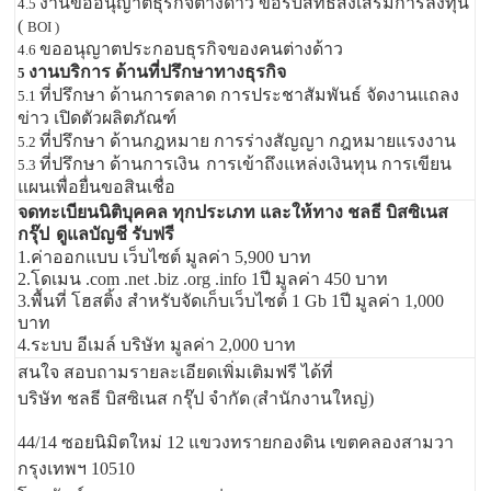
งานขออนุญาตธุรกิจต่างด้าว ขอรับสิทธิส่งเสริมการลงทุน
4.5
(
BOI )
ขออนุญาตประกอบธุรกิจของคนต่างด้าว
4.6
งานบริการ ด้านที่ปรึกษาทางธุรกิจ
5
ที่ปรึกษา ด้านการตลาด การประชาสัมพันธ์ จัดงานแถลง
5.1
ข่าว เปิดตัวผลิตภัณฑ์
ที่ปรึกษา ด้านกฎหมาย การร่างสัญญา กฎหมายแรงงาน
5.2
ที่ปรึกษา ด้านการเงิน
การเข้าถึงแหล่งเงินทุน การเขียน
5.3
แผนเพื่อยื่นขอสินเชื่อ
จดทะเบียนนิติบุคคล ทุกประเภท และให้ทาง ชลธี บิสซิเนส
กรุ๊ป
ดูแลบัญชี รับฟรี
1.ค่าออกแบบ เว็บไซต์ มูลค่า 5,900 บาท
2.โดเมน .com .net .biz .org .info 1ปี มูลค่า 450 บาท
3.พื้นที่ โฮสติ้ง สำหรับจัดเก็บเว็บไซต์ 1 Gb 1ปี มูลค่า 1,000
บาท
4.ระบบ อีเมล์ บริษัท มูลค่า 2,000 บาท
สนใจ สอบถามรายละเอียดเพิ่มเติมฟรี ได้ที่
บริษัท ชลธี บิสซิเนส กรุ๊ป จำกัด
สำนักงานใหญ่)
(
44/14 ซอยนิมิตใหม่ 12 แขวงทรายกองดิน เขตคลองสามวา
กรุงเทพฯ 10510