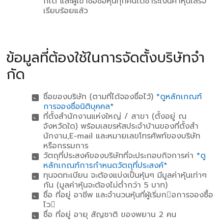
ก็ได้ และผู้เข้าชื่อซื้อหุ้นทุกคนได้ชําระเงินค่าหุ้นเสร็จ
เรียบร้อยแล้ว
ข้อมูลที่ต้องใช้ในการจัดตั้งบริษัทจํา
กัด
ชื่อของบริษัท (ตามที่ได้จองชื่อไว้)
*ดูหลักเกณฑ์
การจองชื่อนิติบุคคล*
ที่ตั้งสํานักงานแห่งใหญ่ / สาขา (ตั้งอยู่ ณ
จังหวัดใด) พร้อมเลขรหัสประจําบ้านของที่ตั้งสํา
นักงาน,E-mail และหมายเลขโทรศัพท์ของบริษัท
หรือกรรมการ
วัตถุที่ประสงค์ของบริษัทที่จะประกอบกิจการค่า
*ดู
หลักเกณฑ์การกําหนดวัตถุที่ประสงค์*
ทุนจดทะเบียน จะต้องแบ่งเป็นหุ้นๆ มีมูลค่าหุ้นเท่าๆ
กัน (มูลค่าหุ้นจะต้องไม่ต่ํากว่า 5 บาท)
ชื่อ ที่อยู่ อาชีพ และจํานวนหุ้นที่ผู้เริ่มกอการจองซื้อ
ไว
ชื่อ ที่อยู่ อายุ สัญชาติ ของพยาน 2 คน