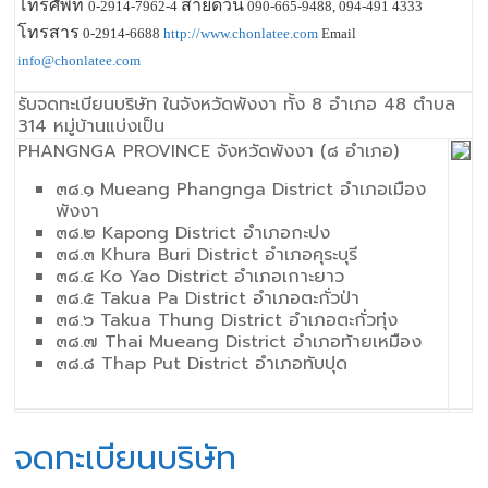
โทรศัพท์
สายด่วน
0-2914-7962-4
090-665-9488, 094-491 4333
โทรสาร
0-2914-6688
http://www.chonlatee.com
Email
info@chonlatee.com
รับจดทะเบียนบริษัท ในจังหวัดพังงา ทั้ง 8 อำเภอ 48 ตำบล
314 หมู่บ้านแบ่งเป็น
PHANGNGA PROVINCE จังหวัดพังงา (๘ อำเภอ)
๓๘.๑ Mueang Phangnga District อำเภอเมือง
พังงา
๓๘.๒ Kapong District อำเภอกะปง
๓๘.๓ Khura Buri District อำเภอคุระบุรี
๓๘.๔ Ko Yao District อำเภอเกาะยาว
๓๘.๕ Takua Pa District อำเภอตะกั่วป่า
๓๘.๖ Takua Thung District อำเภอตะกั่วทุ่ง
๓๘.๗ Thai Mueang District อำเภอท้ายเหมือง
๓๘.๘ Thap Put District อำเภอทับปุด
จดทะเบียนบริษัท