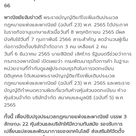
66
พาณิชย์แง้มข่าวดี
พระราชบัญญัติแก้ไขเพิ่มเติมประมวล
กฎหมายแพ่งและพาณิชย์ (ฉบับที่ 23) พ.ศ. 2565 ได้ประกาศ
ในราชกิจจานุเบกษาแล้วเมื่อวันที่ 8 พฤศจิกายน 2565 มีผล
บังคับใช้วันที่ 7 กุมภาพันธ์ 2566 สาระสำคัญ ลดจำนวนผู้เริ่ม
ก่อการจัดตั้งบริษัทจำกัดจาก 3 คน เหลือแค่ 2 คน
วันที่ 6 ธันวาคม 2565 นายสินิตย์ เลิศไกร รัฐมนตรีช่วยว่าการ
กระทรวงพาณิชย์ เปิดเผยว่า กรมพัฒนาธุรกิจการค้า ในฐานะ
หน่วยงานที่กำกับดูแลผู้ประกอบธุรกิจในการจดทะเบียน
นิติบุคคล ได้เสนอพระราชบัญญัติแก้ไขเพิ่มเติมประมวล
กฎหมายแพ่งและพาณิชย์ (ฉบับที่ 23) พ.ศ. 2565 และพระราช
บัญญัติกำหนดความผิดเกี่ยวกับห้างหุ้นส่วนจดทะเบียน ห้าง
หุ้นส่วนจำกัด บริษัทจำกัด สมาคมและมูลนิธิ (ฉบับที่ 5) พ.ศ.
2565
ทั้งนี้ เพื่อปรับปรุงประมวลกฎหมายแพ่งและพาณิชย์ บรรพ 3
ลักษณะ 22 หุ้นส่วนและบริษัทให้มีความทันสมัย รองรับการ
เปลี่ยนแปลงและพัฒนาการของเทคโนโลยี ส่งเสริมให้จัดตั้ง