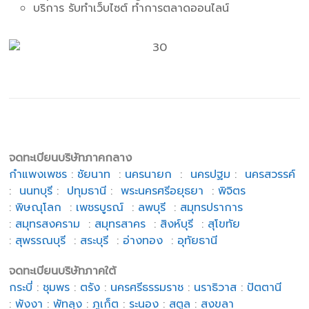
บริการ รับทำเว็บไซต์ ทำการตลาดออนไลน์
จดทะเบียนบริษัทภาคกลาง
กำแพงเพชร
:
ชัยนาท
:
นครนายก
:
นครปฐม
:
นครสวรรค์
:
นนทบุรี
:
ปทุมธานี
:
พระนครศรีอยุธยา
:
พิจิตร
:
พิษณุโลก
:
เพชรบูรณ์
:
ลพบุรี
:
สมุทรปราการ
:
สมุทรสงคราม
:
สมุทรสาคร
:
สิงห์บุรี
:
สุโขทัย
:
สุพรรณบุรี
:
สระบุรี
:
อ่างทอง
:
อุทัยธานี
จดทะเบียนบริษัทภาคใต้
กระบี่
:
ชุมพร
:
ตรัง
:
นครศรีธรรมราช
:
นราธิวาส
:
ปัตตานี
:
พังงา
:
พัทลุง
:
ภูเก็ต
:
ระนอง
:
สตูล
:
สงขลา