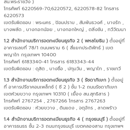
สน.พระราชวัง )
โทรศัพท์ 6220569-70,6220572, 6220578-82 โทรสาร
6220573
เขตรับผิดชอบ : พระนคร , ป้อมปราบ , สัมพันธวงศ์ , บางรัก ,
บางพลัด , บางกอกน้อย , บางกอกใหญ่ , ตลิ่งชัน , ทวีวัฒนา
1.2 สำนักงานบริการจดทะเบียนธุรกิจ 2 ( พหลโยธิน )
ตั้งอยู่ที่
อาคารเลขที่ 78/1 ถนนพราม 6 ( สี่แยกประดิพัทธ์ ) เขต
พญาไท กรุงเทพฯ 10400
โทรศัพท์ 6183340-41 โทรสาร 6183343-44
เขตรับผิดชอบ : ดุสิต , บางซื่อ , ปทุมวัน , พญาไท , ราชเทวี
1.3 สำนักงานบริการจดทะเบียนธุรกิจ 3 ( รัชดาภิเษก )
ตั้งอยู่
ที่ อาคารปรีชาคอมเพล็กซ์ ( ซี 2 ) ชั้น 1-2 ถนนรัชดาภิเษก
เขตห้วยขวาง กรุงเทพฯ 10310 ( เยื้อง สน.สุทธิสาร )
โทรศัพท์ 2767254 , 2767266 โทรสาร 2767263
เขตรับผิดชอบ : ห้วยขวาง , ดินแดง , จตุจักร , ลาดพร้าว
1.4 สำนักงานบริการจดทะเบียนธุรกิจ 4 ( กรุงธนบุรี )
ตั้งอยู่ที่
อาคารธนธร ชั้น 2-3 ถนนกรุงธนบุรี เขตคลองสาน กรุงเทพฯ