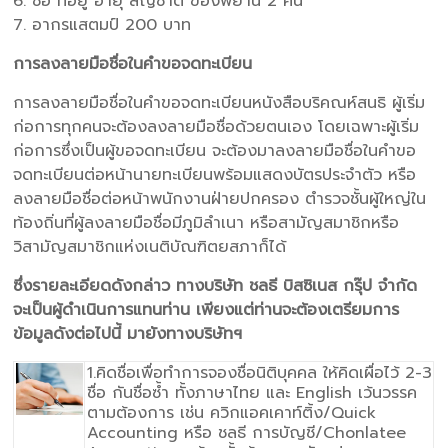
6. ชื่อ ที่อยู่ อายุ สัญชาติ ของพยาน 2 คน
7. อากรแสตมป์ 200 บาท
การลงลายมือชื่อในคำขอจดทะเบียน
การลงลายมือชื่อในคำขอจดทะเบียนหนังสือบริคณห์สนธิ ผู้เริ่ม
ก่อการทุกคนจะต้องลงลายมือชื่อด้วยตนเอง โดยเฉพาะผู้เริ่ม
ก่อการซึ่งเป็นผู้ขอจดทะเบียน จะต้องมาลงลายมือชื่อในคำขอ
จดทะเบียนต่อหน้านายทะเบียนพร้อมแสดงบัตรประจำตัว หรือ
ลงลายมือชื่อต่อหน้าพนักงานฝ่ายปกครอง ตำรวจชั้นผู้ใหญ่ใน
ท้องถิ่นที่ผู้ลงลายมือชื่อมีภูมิลำเนา หรือสามัญสมาชิกหรือ
วิสามัญสมาชิกแห่งเนติบัณฑิตยสภาก็ได้
ซึ่งรายละเอียดดังกล่าว ทางบริษัท ชลธี บิสซิเนส กรุ๊ป จำกัด
จะเป็นผู้ดำเนินการแทนท่าน เพียงแต่ท่านจะต้องเตรียมการ
ข้อมูลดังต่อไปนี้ มายังทางบริษัทฯ
1.คิดชื่อเพื่อทำการจองชื่อนิติบุคคล ให้คิดเผื่อไว้ 2-3
ชื่อ กันชื่อซ้ำ ทั้งภาษาไทย และ English เว้นวรรค
ตามต้องการ เช่น ควิกแอคเคาท์ติ้ง/Quick
Accounting หรือ ชลธี การบัญชี/Chonlatee