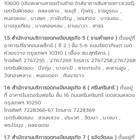
10600 (เชิงสะพานสาธรด้านซ้าย ใกล้อาคารสินสาธรทาวเวอร์)
เขตรับผิดชอบ : คลองสาน , ธนบุรี , ทุ่งครุ , ราชบูรณะ ,
หนองแขม , บางแค , ภาษีเจริญ , จอมทอง , บางบอน ,
บางขุนเทียน , บางคอแหลม , ยานนาวา , สาธร
1.5 สำนักงานบริการจดทะเบียนธุรกิจ 5 ( รามคำแหง )
ตั้งอยู่ที่
อาคารปรีชาคอมเพล็กซ์ ( ซี 2 ) ชั้น 5-6 ถนนรัชดาภิเษก เขต
ห้วยขวาง กรุงเทพฯ 10310 ( เยื้อง สน.สุทธิสาร )
โทรศัพท์ 2767255 , 2767269 โทรสาร 2767258,2767268
เขตรับผิดชอบ : บึงกุ่ม , บางกะปิ , ลาดกระบัง , สะพานสูง ,
วังทองหลาง , หนองจอก , คันนายาว
1.6 สำนักงานบริการจดทะเบียนธุรกิจ 6 ( ศรีนครินทร์ )
ตั้งอยู่
ที่ อาคารโมเดอร์นฟอร์ม ชั้น 16 ถนนศรีนครินทร์ เขตสวนหลวง
กรุงเทพฯ 10250
โทรศัพท์ 7228366-67 โทรสาร 7228369
เขตรับผิดชอบ : สวนหลวง , ประเวศ , วัฒนา , บางนา ,
พระโขนง , คลองเตย
1.7 สำนักงานบริการจดทะเบียนธุรกิจ 7 ( แจ้งวัฒนะ )
ตั้งอยู่ที่