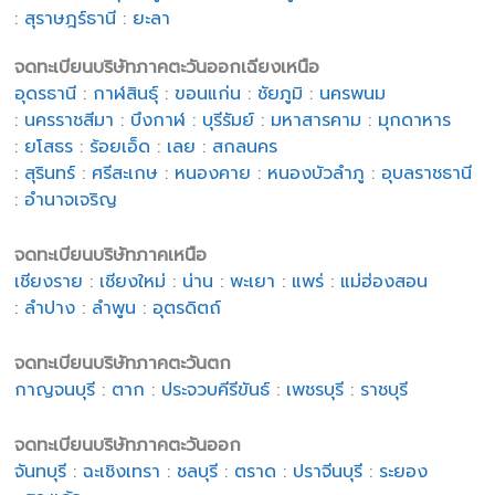
:
สุราษฎร์ธานี
:
ยะลา
จดทะเบียนบริษัทภาคตะวันออกเฉียงเหนือ
อุดรธานี
:
กาฬสินธุ์
:
ขอนแก่น
:
ชัยภูมิ
:
นครพนม
:
นครราชสีมา
:
บึงกาฬ
:
บุรีรัมย์
:
มหาสารคาม
:
มุกดาหาร
:
ยโสธร
:
ร้อยเอ็ด
:
เลย
:
สกลนคร
:
สุรินทร์
:
ศรีสะเกษ
:
หนองคาย
:
หนองบัวลำภู
:
อุบลราชธานี
:
อำนาจเจริญ
จดทะเบียนบริษัทภาคเหนือ
เชียงราย
:
เชียงใหม่
:
น่าน
:
พะเยา
:
แพร่
:
แม่ฮ่องสอน
:
ลำปาง
:
ลำพูน
:
อุตรดิตถ์
จดทะเบียนบริษัทภาคตะวันตก
กาญจนบุรี
:
ตาก
:
ประจวบคีรีขันธ์
:
เพชรบุรี
:
ราชบุรี
จดทะเบียนบริษัทภาคตะวันออก
จันทบุรี
:
ฉะเชิงเทรา
:
ชลบุรี
:
ตราด
:
ปราจีนบุรี
:
ระยอง