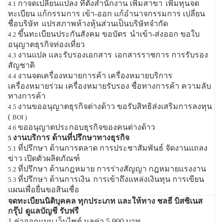
กาจดเปลี่ยนแปลง ที่ตั้งสำนักงาน เพิ่มสาขา
เพิ่มทุนจด
4.1
ทะเบียน แก้กรรมการ เข้า-ออก แก้อำนาจกรรมการ เปลี่ยน
ชื่อบริษัท
แปรสภาพห้างหุ้นส่วนเป็นบริษัทจำกัด
ขึ้นทะเบียนประกันสังคม ขอบัตร
นำเข้า-ส่งออก ขอใบ
4.2
อนุญาตธุรกิจท่องเที่ยว
งานแปล และรับรองเอกสาร
เอกสารราชการ การรับรอง
4.3
สัญชาติ
งานจดเครื่องหมายการค้า เครื่องหมายบริการ
4.4
เครื่องหมายร่วม เครื่องหมายรับรอง ชื่อทางการค้า ความลับ
ทางการค้า
งานขออนุญาตธุรกิจต่างด้าว ขอรับสิทธิส่งเสริมการลงทุน
4.5
(
BOI )
ขออนุญาตประกอบธุรกิจของคนต่างด้าว
4.6
งานบริการ ด้านที่ปรึกษาทางธุรกิจ
5
ที่ปรึกษา ด้านการตลาด การประชาสัมพันธ์ จัดงานแถลง
5.1
ข่าว เปิดตัวผลิตภัณฑ์
ที่ปรึกษา ด้านกฎหมาย การร่างสัญญา กฎหมายแรงงาน
5.2
ที่ปรึกษา ด้านการเงิน
การเข้าถึงแหล่งเงินทุน การเขียน
5.3
แผนเพื่อยื่นขอสินเชื่อ
จดทะเบียนนิติบุคคล ทุกประเภท และให้ทาง ชลธี บิสซิเนส
กรุ๊ป
ดูแลบัญชี รับฟรี
1.ค่าออกแบบ เว็บไซต์ มูลค่า 5,900 บาท