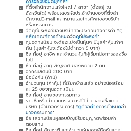
การจองชื่อนิติบุคคล*
ที่ตั้งสํานักงานแห่งใหญ่ / สาขา (ตั้งอยู่ ณ
จังหวัดใด) พร้อมเลขรหัสประจําบ้านของที่ตั้งสํา
นักงาน,E-mail และหมายเลขโทรศัพท์ของบริษัท
หรือกรรมการ
วัตถุที่ประสงค์ของบริษัทที่จะประกอบกิจการค่า
*ดู
หลักเกณฑ์การกําหนดวัตถุที่ประสงค์*
ทุนจดทะเบียน จะต้องแบ่งเป็นหุ้นๆ มีมูลค่าหุ้นเท่าๆ
กัน (มูลค่าหุ้นจะต้องไม่ต่ํากว่า 5 บาท)
ชื่อ ที่อยู่ อาชีพ และจํานวนหุ้นที่ผู้เริ่มกอการจองซื้อ
ไว
ชื่อ ที่อยู่ อายุ สัญชาติ ของพยาน 2 คน
อากรแสตมป์ 200 บาท
ข้อบังคับ (ถ้ามี)
จํานวนทุน (ค่าหุ้น) ที่เรียกชําระแล้ว อย่างน้อยร้อย
ละ 25 ของทุนจดทะเบียน
ชื่อ ที่อยู่ อายุของกรรมการ
รายชื่อหรือจํานวนกรรมการที่มีอํานาจลงชื่อแทน
บริษัท (อํานาจกรรมการ)
*ดูตัวอย่างการกําหนดอํา
นาจกรรมการ*
ชื่อ เลขทะเบียนผู้สอบบัญชีรับอนุญาตพร้อมค่า
ตอบแทน
ชื่อ ที่อยู่ สัญชาติ และจํานวนหุ้นของผู้ถือหุ้นแต่ละ