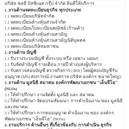
บริษัท ชลธี บิสซิเนส กรุ๊ป จำกัด ยินดีให้บริการ
งานด้านจดทะเบียนธุรกิจ
ทุกประเภท
1.
จดทะเบียนบริษัทจำกัด
1.1
จดทะเบียนห้างหุ้นส่วนจำกัด
1.2
จดทะเบียนใบทะเบียนพณิชย์ (ร้านค้า)
1.3
จดทะเบียนห้างหุ้นส่วนสามัญ
1.4
จดทะเบียนห้างหุ้นส่วนสามัญนิติบุคคล
1.5
จดทะเบียนบริษัทมหาชน
1.6
งานด้าน บัญชี
2.
รับวางระบบบัญชี ทั้งระบบ หรือ เฉพาะ แผนก
2.1
รับจัดทำบัญชี รายเดือน รายปี ทำงบส่งผู้บริหาร
2.2
รับตรวจสอบบัญชี ตรวจกิจการ
โดยผู้สอบบัญชีรับ
2.3
( BOI )
อนุญาต (ประสบการณ์ งานตรวจ บริษัท องค์กร ขนาดใหญ่)
งานด้าน มูลนิธิ สมาคม องค์กรพัฒนาเอกชน "เอ็นจีโอ"
3.
(
NGOs)
ให้คำปรึกษา งานจัดตั้ง มูลนิธิ และ สมาคม
3.1
ให้คำปรึกษา จัดอบรมสัมมนา
การดำเนินงาน ของ มูลนิธิ
3.2
และสมาคม
ให้คำปรึกษา การขออนุญาต ดำเนินงาน ของ
องค์กร
3.3
พัฒนาเอกชน "เอ็นจีโอ" (
NGOs)
งานบริการ ด้านอื่นๆ ที่เกี่ยวข้องกับ
การดำเนิน ธุรกิจ
4.