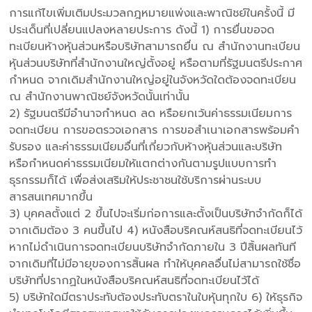
การแก้ไขเพิ่มเติมประมวลกฎหมายแพ่งและพาณิชย์ในครั้งนี้ มี
ประเด็นที่เปลี่ยนแปลงหลายประการ ดังนี้ 1) การยื่นขอจด
ทะเบียนห้างหุ้นส่วนหรือบริษัทสามารถยื่น ณ สำนักงานทะเบียน
หุ้นส่วนบริษัทที่สำนักงานใหญ่ตั้งอยู่ หรือตามที่รัฐมนตรีประกาศ
กำหนด จากเดิมสำนักงานใหญ่อยู่ในจังหวัดใดต้องจดทะเบียน
ณ สำนักงานพาณิชย์จังหวัดนั้นเท่านั้น
2) รัฐมนตรีมีอำนาจกำหนด ลด หรือยกเว้นค่าธรรมเนียมการ
จดทะเบียน การขอตรวจเอกสาร การขอสำเนาเอกสารพร้อมคำ
รับรอง และค่าธรรมเนียมอื่นที่เกี่ยวกับห้างหุ้นส่วนและบริษัท
หรือกำหนดค่าธรรมเนียมให้แตกต่างกันตามรูปแบบการทำ
ธุรกรรมก็ได้ เพื่อส่งเสริมให้ประชาชนใช้บริการผ่านระบบ
สารสนเทศมากขึ้น
3) บุคคลตั้งแต่ 2 ขึ้นไปจะเริ่มก่อการและตั้งเป็นบริษัทจำกัดก็ได้
จากเดิมต้อง 3 คนขึ้นไป 4) หนังสือบริคณห์สนธิที่จดทะเบียนไว้
หากไม่ดำเนินการจดทะเบียนบริษัทจำกัดภายใน 3 ปีสิ้นผลทันที
จากเดิมที่ไม่มีอายุของการสิ้นผล ทำให้บุคคลอื่นไม่สามารถใช้ชื่อ
บริษัทที่ปรากฏในหนังสือบริคณห์สนธิที่จดทะเบียนไว้ได้
5) บริษัทใดมีตราประทับต้องประทับตราในใบหุ้นทุกใบ 6) ให้ธุรกิจ