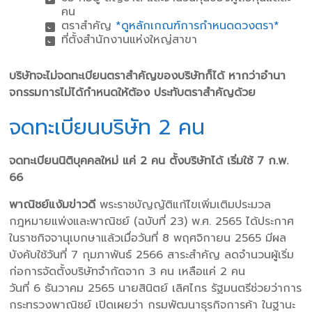
คน
ตราสําคัญ
*ดูหลักเกณฑ์การกําหนดดวงตรา*
ที่ตั้งสํานักงานแห่งใหญ่สาขา
บริษัทจะไม่จดทะเบียนตราสําคัญของบริษัทก็ได้ หากว่าอํานา
จกรรมการไม่ได้กําหนดให้ต้อง ประทับตราสําคัญด้วย
จดทะเบียนบริษัท 2 คน
จดทะเบียนนิติบุคคลใหม่ แค่ 2 คน ตั้งบริษัทได้ เริ่มใช้ 7 ก.พ.
66
พาณิชย์แง้มข่าวดี
พระราชบัญญัติแก้ไขเพิ่มเติมประมวล
กฎหมายแพ่งและพาณิชย์ (ฉบับที่ 23) พ.ศ. 2565 ได้ประกาศ
ในราชกิจจานุเบกษาแล้วเมื่อวันที่ 8 พฤศจิกายน 2565 มีผล
บังคับใช้วันที่ 7 กุมภาพันธ์ 2566 สาระสำคัญ ลดจำนวนผู้เริ่ม
ก่อการจัดตั้งบริษัทจำกัดจาก 3 คน เหลือแค่ 2 คน
วันที่ 6 ธันวาคม 2565 นายสินิตย์ เลิศไกร รัฐมนตรีช่วยว่าการ
กระทรวงพาณิชย์ เปิดเผยว่า กรมพัฒนาธุรกิจการค้า ในฐานะ