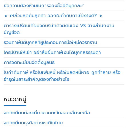
ข้อความต้องห้ามในการจองชื่อนิติบุคคล✅
🔸 ให้ส่วนลดกับลูกค้า ออกใบกำกับภาษียังไงดี? 🔸
ตารางเปรียบเทียบจดบริษัทด้วยตนเอง VS จ้างสำนักงาน
บัญชีจด
รวมภาษีนิติบุคคลที่ผู้ประกอบการมือใหม่ควรทราบ
ใครมีบ้านให้เช่า อย่าลืมยื่นภาษีเงินได้บุคคลธรรมดา
การจดทะเบียนจัดตั้งมูลนิธิ
ใบกำกับภาษี หรือใบเพิ่มหนี้ หรือใบลดหนี้หาย ถูกทำลาย หรือ
ชำรุดในสาระสำคัญต้องทำอย่างไร
หมวดหมู่
จดทะเบียนท่องเที่ยวภาคตะวันออกเฉียงเหนือ
จดทะเบียนธุรกิจต่างชาติในไทย