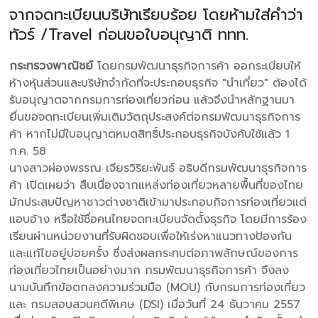
จากจดทะเบียนบริษัทเรียบร้อย โดยห้ามใส่คำว่า
ทัวร์ /Travel ก่อนขอใบอนุญาติ ททท.
กระทรวงพาณิชย์
โดยกรมพัฒนาธุรกิจการค้า ออกระเบียบให้
ห้างหุ้นส่วนและบริษัทจำกัดที่จะประกอบธุรกิจ "นำเที่ยว" ต้องได้
รับอนุญาตจากกรมการท่องเที่ยวก่อน แล้วจึงนำหลักฐานมา
ยื่นขอจดทะเบียนเพิ่มเติมวัตถุประสงค์ต่อกรมพัฒนาธุรกิจการ
ค้า หากไม่มีใบอนุญาตหมดสิทธิ์ประกอบธุรกิจบังคับใช้แล้ว 1
ก.ค. 58
นางสาวผ่องพรรณ เจียรวิริยะพันธ์ อธิบดีกรมพัฒนาธุรกิจการ
ค้า เปิดเผยว่า สืบเนื่องจากแหล่งท่องเที่ยวหลายพื้นที่ของไทย
มักประสบปัญหาชาวต่างชาติเข้ามาประกอบกิจการท่องเที่ยวแต่
แอบอ้าง หรือใช้ชื่อคนไทยจดทะเบียนจัดตั้งธุรกิจ โดยมีการร้อง
เรียนผ่านหน่วยงานที่รับผิดชอบเพื่อให้เร่งหาแนวทางป้องกัน
และแก้ไขอยู่บ่อยครั้ง ซึ่งส่งผลกระทบต่อภาพลักษณ์ของการ
ท่องเที่ยวไทยเป็นอย่างมาก กรมพัฒนาธุรกิจการค้า จึงลง
นามบันทึกข้อตกลงความร่วมมือ (MOU) กับกรมการท่องเที่ยว
และ กรมสอบสวนคดีพิเศษ (DSI) เมื่อวันที่ 24 ธันวาคม 2557