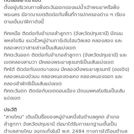
ที่ตั้งและอาณาเขต
ตั้งอยู่บริเวณทางฝั่งตะวันออกของแม่น้ำเจ้าพระยาหรือฝั่ง
พระนคร มีอาณาเขตติดต่อกับพื้นที่การปกครองต่าง ๆ เรียง
ตามเข็มนาฬิกาดังนี้
ทิศเหนือ ติดต่อกับอำเภอลำลูกกา (จังหวัดปทุมธานี) มีถนน
พหลโยธิน แนวรั้วหมู่บ้านการ์เด้นโฮมวิลเลจ คลองสอง และ
คลองหกวาสายล่างเป็นเส้นแบ่งเขต
ทิศตะวันออก ติดต่อกับอำเภอลำลูกกา (จังหวัดปทุมธานี) และ
เขตคลองสามวา มีคลองพระยาสุเรนทร์เป็นเส้นแบ่งเขต
ทิศใต้ ติดต่อกับเขตบางเขน มีคลองบึงพระยาสุเรนทร์ (ออเป้ง)
คลองหนองบัวมน คลองหนองตะแคง คลองหนองจอก และ
คลองลำผักชีเป็นเส้นแบ่งเขต
ทิศตะวันตก ติดต่อกับเขตดอนเมือง มีถนนพหลโยธินเป็นเส้น
แบ่งเขต
ประวัติ
"สายไหม" เดิมเป็นชื่อของหมู่บ้านหนึ่งในตำบลคูคต อำเภอ
ลำลูกกา จังหวัดปทุมธานี ต่อมาได้รับการยกฐานะขึ้นเป็น
ตำบลสายไหม จนกระทั่งในปี พ.ศ. 2484 ทางการได้โอนตำบล