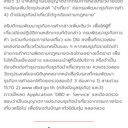
เที่ยว 3) นำหลักฐานใบอนุญาตจากกรมการท่องเที่ยวมายื่นจด
ทะเบียนเพิ่มวัตถุประสงค์ "นำเที่ยว” ต่อกรมพัฒนาธุรกิจการค้า
4) ดำเนินธุรกิจนำเที่ยวได้ถูกต้องตามกฎหมาย”
อธิบดีกรมพัฒนาธุรกิจการค้ากล่าวเพิ่มเติมว่า เพื่อให้ผู้ที่
เกี่ยวข้องปฏิบัติตามหลักเกณฑ์ดังกล่าว กรมพัฒนาธุรกิจการ
ค้า จะร่วมกับกรมการท่องเที่ยว และ DSI ลงพื้นที่ตรวจสอบ
แหล่งท่องเที่ยวทั่วประเทศเป็นระยะ ๆ หากพบธุรกิจรายใดเข้า
ข่ายกระทำความผิดตามกฎหมายจะลงโทษอย่างเด็ดขาด เพื่อ
ไม่ให้เป็นเยี่ยงอย่าง และขอแนะนำผู้ที่จะใช้บริการ หรือจำเป็น
ต้องติดต่อทำธุรกรรมกับธุรกิจนำเที่ยวทุกราย ควรตรวจสอบ
วัตถุประสงค์ของนิติบุคคลจากหนังสือรับรองที่กรมพัฒนา
ธุรกิจการค้าออกให้โดยตรวจสอบได้ 3 ช่องทาง 1) สายด่วน
1570 2) www.dbd.go.th (คลังข้อมูลธุรกิจ) และ3)
ดาวน์โหลด Application ‘DBD e- Service’ และต้องตรวจ
สอบว่ามีใบอนุญาตการประกอบธุรกิจนำเที่ยวจากกรมการท่อง
เที่ยวหรือไม่ เพื่อป้องกันปัญหาทัวร์ต้มตุ๋น หลอกลวง