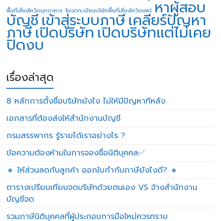
หาผู้สอบ
พื้นที่เสี่ยงโควิดมุกดาหาร
รับจดทะเบียนบริษัทพื้นที่เสี่ยงโควิดแพร่
บัญชี
เข้าสู่ระบบภาษี
เคลียร์ปัญหา
ภาษี
เปิดบริษัท
เปิดบริษัทแต่ไม่เคย
ปิดงบ
เรื่องล่าสุด
8 หลักการตั้งชื่อบริษัทยังไง ไม่ให้มีปัญหาทีหลัง
เอกสารที่ต้องส่งให้สำนักงานบัญชี
กรมสรรพากร รู้รายได้เราอย่างไร ?
ข้อความต้องห้ามในการจองชื่อนิติบุคคล✅
🔸 ให้ส่วนลดกับลูกค้า ออกใบกำกับภาษียังไงดี? 🔸
ตารางเปรียบเทียบจดบริษัทด้วยตนเอง VS จ้างสำนักงาน
บัญชีจด
รวมภาษีนิติบุคคลที่ผู้ประกอบการมือใหม่ควรทราบ