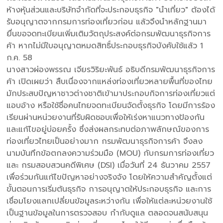
ห้างหุ้นส่วนและบริษัทจำกัดที่จะประกอบธุรกิจ "นำเที่ยว" ต้องได้
รับอนุญาตจากกรมการท่องเที่ยวก่อน แล้วจึงนำหลักฐานมา
ยื่นขอจดทะเบียนเพิ่มเติมวัตถุประสงค์ต่อกรมพัฒนาธุรกิจการ
ค้า หากไม่มีใบอนุญาตหมดสิทธิ์ประกอบธุรกิจบังคับใช้แล้ว 1
ก.ค. 58
นางสาวผ่องพรรณ เจียรวิริยะพันธ์ อธิบดีกรมพัฒนาธุรกิจการ
ค้า เปิดเผยว่า สืบเนื่องจากแหล่งท่องเที่ยวหลายพื้นที่ของไทย
มักประสบปัญหาชาวต่างชาติเข้ามาประกอบกิจการท่องเที่ยวแต่
แอบอ้าง หรือใช้ชื่อคนไทยจดทะเบียนจัดตั้งธุรกิจ โดยมีการร้อง
เรียนผ่านหน่วยงานที่รับผิดชอบเพื่อให้เร่งหาแนวทางป้องกัน
และแก้ไขอยู่บ่อยครั้ง ซึ่งส่งผลกระทบต่อภาพลักษณ์ของการ
ท่องเที่ยวไทยเป็นอย่างมาก กรมพัฒนาธุรกิจการค้า จึงลง
นามบันทึกข้อตกลงความร่วมมือ (MOU) กับกรมการท่องเที่ยว
และ กรมสอบสวนคดีพิเศษ (DSI) เมื่อวันที่ 24 ธันวาคม 2557
เพื่อร่วมกันแก้ไขปัญหาอย่างจริงจัง โดยให้ความสำคัญตั้งแต่
ขั้นตอนการเริ่มต้นธุรกิจ การอนุญาตให้ประกอบธุรกิจ และการ
เชื่อมโยงแลกเปลี่ยนข้อมูลระหว่างกัน เพื่อให้แต่ละหน่วยงานใช้
เป็นฐานข้อมูลในการตรวจสอบ กำกับดูแล ตลอดจนสนับสนุน