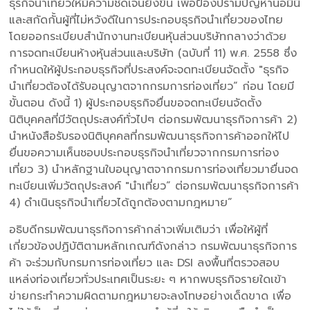
ธุรกิจนำเที่ยวให้มีความชัดเจนยิ่งขึ้น เพื่อป้องปรามปัญหานอมินี
และสกัดกั้นผู้ที่ไม่หวังดีในการประกอบธุรกิจนำเที่ยวของไทย
โดยออกระเบียบสำนักงานทะเบียนหุ้นส่วนบริษัทกลางว่าด้วย
การจดทะเบียนห้างหุ้นส่วนและบริษัท (ฉบับที่ 11) พ.ศ. 2558 ซึ่ง
กำหนดให้ผู้ประกอบธุรกิจที่ประสงค์จะจดทะเบียนจัดตั้ง "ธุรกิจ
นำเที่ยวต้องได้รับอนุญาตจากกรมการท่องเที่ยว” ก่อน โดยมี
ขั้นตอน ดังนี้ 1) ผู้ประกอบธุรกิจยื่นขอจดทะเบียนจัดตั้ง
นิติบุคคลที่มีวัตถุประสงค์ทั่วไปๆ ต่อกรมพัฒนาธุรกิจการค้า 2)
นำหนังสือรับรองนิติบุคคลที่กรมพัฒนาธุรกิจการค้าออกให้ไป
ยื่นขอความเห็นชอบประกอบธุรกิจนำเที่ยวจากกรมการท่อง
เที่ยว 3) นำหลักฐานใบอนุญาตจากกรมการท่องเที่ยวมายื่นจด
ทะเบียนเพิ่มวัตถุประสงค์ "นำเที่ยว” ต่อกรมพัฒนาธุรกิจการค้า
4) ดำเนินธุรกิจนำเที่ยวได้ถูกต้องตามกฎหมาย”
อธิบดีกรมพัฒนาธุรกิจการค้ากล่าวเพิ่มเติมว่า เพื่อให้ผู้ที่
เกี่ยวข้องปฏิบัติตามหลักเกณฑ์ดังกล่าว กรมพัฒนาธุรกิจการ
ค้า จะร่วมกับกรมการท่องเที่ยว และ DSI ลงพื้นที่ตรวจสอบ
แหล่งท่องเที่ยวทั่วประเทศเป็นระยะ ๆ หากพบธุรกิจรายใดเข้า
ข่ายกระทำความผิดตามกฎหมายจะลงโทษอย่างเด็ดขาด เพื่อ