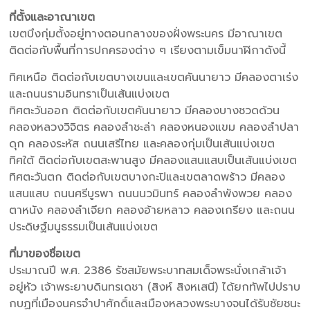
ที่ตั้งและอาณาเขต
เขตบึงกุ่มตั้งอยู่ทางตอนกลางของฝั่งพระนคร มีอาณาเขต
ติดต่อกับพื้นที่การปกครองต่าง ๆ เรียงตามเข็มนาฬิกาดังนี้
ทิศเหนือ ติดต่อกับเขตบางเขนและเขตคันนายาว มีคลองตาเร่ง
และถนนรามอินทราเป็นเส้นแบ่งเขต
ทิศตะวันออก ติดต่อกับเขตคันนายาว มีคลองบางชวดด้วน
คลองหลวงวิจิตร คลองลำชะล่า คลองหนองแขม คลองลำปลา
ดุก คลองระหัส ถนนเสรีไทย และคลองกุ่มเป็นเส้นแบ่งเขต
ทิศใต้ ติดต่อกับเขตสะพานสูง มีคลองแสนแสบเป็นเส้นแบ่งเขต
ทิศตะวันตก ติดต่อกับเขตบางกะปิและเขตลาดพร้าว มีคลอง
แสนแสบ ถนนศรีบูรพา ถนนนวมินทร์ คลองลำพังพวย คลอง
ตาหนัง คลองลำเจียก คลองอ้ายหลาว คลองเกรียง และถนน
ประดิษฐ์มนูธรรมเป็นเส้นแบ่งเขต
ที่มาของชื่อเขต
ประมาณปี พ.ศ. 2386 รัชสมัยพระบาทสมเด็จพระนั่งเกล้าเจ้า
อยู่หัว เจ้าพระยาบดินทรเดชา (สิงห์ สิงหเสนี) ได้ยกทัพไปปราบ
กบฏที่เมืองนครจำปาศักดิ์และเมืองหลวงพระบางจนได้รับชัยชนะ