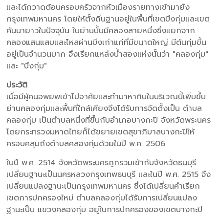
และได้กวาดต้อนครอบครัวจากหัวเมืองรายทางเข้ามายัง
กรุงเทพมหานคร โดยให้ตั้งถิ่นฐานอยู่ในพื้นที่เขตบึงกุ่มและเขต
คันนายาวในปัจจุบัน ในย่านนั้นมีคลองสายหนึ่งซึ่งแยกจาก
คลองแสนแสบและไหลผ่านบึงเก่าแก่ที่มีขนาดใหญ่ มีต้นกุ่มขึ้น
อยู่เป็นจำนวนมาก จึงเรียกแหล่งน้ำสองแห่งนั้นว่า "คลองกุ่ม"
และ "บึงกุ่ม"
ประวัติ
เมื่อมีผู้คนอพยพเข้าไปอาศัยและทำมาหากินในบริเวณนี้เพิ่มขึ้น
ย่านคลองกุ่มและพื้นที่ใกล้เคียงจึงได้รับการจัดตั้งเป็น ตำบล
คลองกุ่ม เป็นตำบลหนึ่งที่ขึ้นกับอำเภอบางกะปิ จังหวัดพระนคร
โดยกระทรวงมหาดไทยก็ได้ขยายเขตสุขาภิบาลบางกะปิให้
ครอบคลุมถึงตำบลคลองกุ่มด้วยในปี พ.ศ. 2506
ในปี พ.ศ. 2514 จังหวัดพระนครถูกรวมเข้ากับจังหวัดธนบุรี
เปลี่ยนฐานะเป็นนครหลวงกรุงเทพธนบุรี และในปี พ.ศ. 2515 จึง
เปลี่ยนแปลงฐานะเป็นกรุงเทพมหานคร ซึ่งได้เปลี่ยนคำเรียก
เขตการปกครองใหม่ ตำบลคลองกุ่มได้รับการเปลี่ยนแปลง
ฐานะเป็น แขวงคลองกุ่ม อยู่ในการปกครองของเขตบางกะปิ