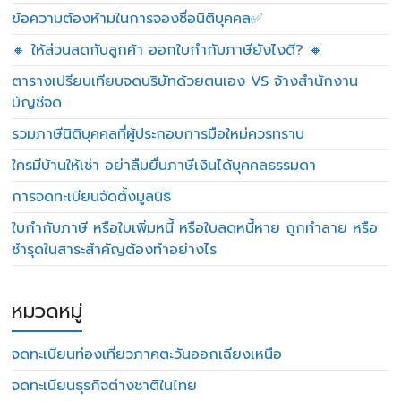
ข้อความต้องห้ามในการจองชื่อนิติบุคคล✅
🔸 ให้ส่วนลดกับลูกค้า ออกใบกำกับภาษียังไงดี? 🔸
ตารางเปรียบเทียบจดบริษัทด้วยตนเอง VS จ้างสำนักงาน
บัญชีจด
รวมภาษีนิติบุคคลที่ผู้ประกอบการมือใหม่ควรทราบ
ใครมีบ้านให้เช่า อย่าลืมยื่นภาษีเงินได้บุคคลธรรมดา
การจดทะเบียนจัดตั้งมูลนิธิ
ใบกำกับภาษี หรือใบเพิ่มหนี้ หรือใบลดหนี้หาย ถูกทำลาย หรือ
ชำรุดในสาระสำคัญต้องทำอย่างไร
หมวดหมู่
จดทะเบียนท่องเที่ยวภาคตะวันออกเฉียงเหนือ
จดทะเบียนธุรกิจต่างชาติในไทย