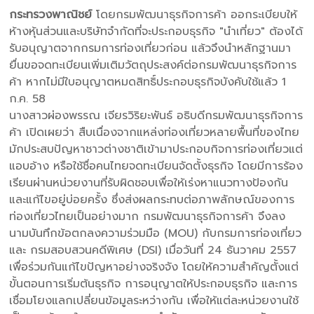
กระทรวงพาณิชย์
โดยกรมพัฒนาธุรกิจการค้า ออกระเบียบให้
ห้างหุ้นส่วนและบริษัทจำกัดที่จะประกอบธุรกิจ "นำเที่ยว" ต้องได้
รับอนุญาตจากกรมการท่องเที่ยวก่อน แล้วจึงนำหลักฐานมา
ยื่นขอจดทะเบียนเพิ่มเติมวัตถุประสงค์ต่อกรมพัฒนาธุรกิจการ
ค้า หากไม่มีใบอนุญาตหมดสิทธิ์ประกอบธุรกิจบังคับใช้แล้ว 1
ก.ค. 58
นางสาวผ่องพรรณ เจียรวิริยะพันธ์ อธิบดีกรมพัฒนาธุรกิจการ
ค้า เปิดเผยว่า สืบเนื่องจากแหล่งท่องเที่ยวหลายพื้นที่ของไทย
มักประสบปัญหาชาวต่างชาติเข้ามาประกอบกิจการท่องเที่ยวแต่
แอบอ้าง หรือใช้ชื่อคนไทยจดทะเบียนจัดตั้งธุรกิจ โดยมีการร้อง
เรียนผ่านหน่วยงานที่รับผิดชอบเพื่อให้เร่งหาแนวทางป้องกัน
และแก้ไขอยู่บ่อยครั้ง ซึ่งส่งผลกระทบต่อภาพลักษณ์ของการ
ท่องเที่ยวไทยเป็นอย่างมาก กรมพัฒนาธุรกิจการค้า จึงลง
นามบันทึกข้อตกลงความร่วมมือ (MOU) กับกรมการท่องเที่ยว
และ กรมสอบสวนคดีพิเศษ (DSI) เมื่อวันที่ 24 ธันวาคม 2557
เพื่อร่วมกันแก้ไขปัญหาอย่างจริงจัง โดยให้ความสำคัญตั้งแต่
ขั้นตอนการเริ่มต้นธุรกิจ การอนุญาตให้ประกอบธุรกิจ และการ
เชื่อมโยงแลกเปลี่ยนข้อมูลระหว่างกัน เพื่อให้แต่ละหน่วยงานใช้