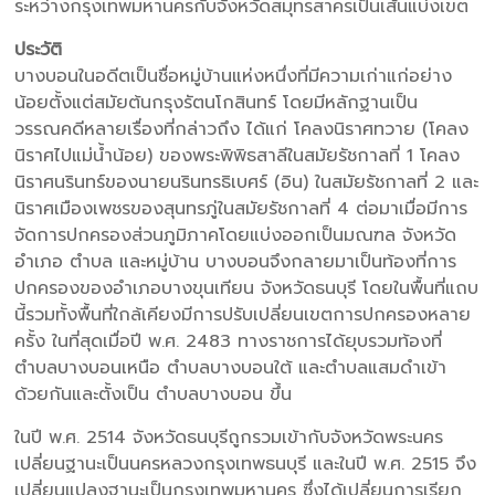
ระหว่างกรุงเทพมหานครกับจังหวัดสมุทรสาครเป็นเส้นแบ่งเขต
ประวัติ
บางบอนในอดีตเป็นชื่อหมู่บ้านแห่งหนึ่งที่มีความเก่าแก่อย่าง
น้อยตั้งแต่สมัยต้นกรุงรัตนโกสินทร์ โดยมีหลักฐานเป็น
วรรณคดีหลายเรื่องที่กล่าวถึง ได้แก่ โคลงนิราศทวาย (โคลง
นิราศไปแม่น้ำน้อย) ของพระพิพิธสาลีในสมัยรัชกาลที่ 1 โคลง
นิราศนรินทร์ของนายนรินทรธิเบศร์ (อิน) ในสมัยรัชกาลที่ 2 และ
นิราศเมืองเพชรของสุนทรภู่ในสมัยรัชกาลที่ 4 ต่อมาเมื่อมีการ
จัดการปกครองส่วนภูมิภาคโดยแบ่งออกเป็นมณฑล จังหวัด
อำเภอ ตำบล และหมู่บ้าน บางบอนจึงกลายมาเป็นท้องที่การ
ปกครองของอำเภอบางขุนเทียน จังหวัดธนบุรี โดยในพื้นที่แถบ
นี้รวมทั้งพื้นที่ใกล้เคียงมีการปรับเปลี่ยนเขตการปกครองหลาย
ครั้ง ในที่สุดเมื่อปี พ.ศ. 2483 ทางราชการได้ยุบรวมท้องที่
ตำบลบางบอนเหนือ ตำบลบางบอนใต้ และตำบลแสมดำเข้า
ด้วยกันและตั้งเป็น ตำบลบางบอน ขึ้น
ในปี พ.ศ. 2514 จังหวัดธนบุรีถูกรวมเข้ากับจังหวัดพระนคร
เปลี่ยนฐานะเป็นนครหลวงกรุงเทพธนบุรี และในปี พ.ศ. 2515 จึง
เปลี่ยนแปลงฐานะเป็นกรุงเทพมหานคร ซึ่งได้เปลี่ยนการเรียก