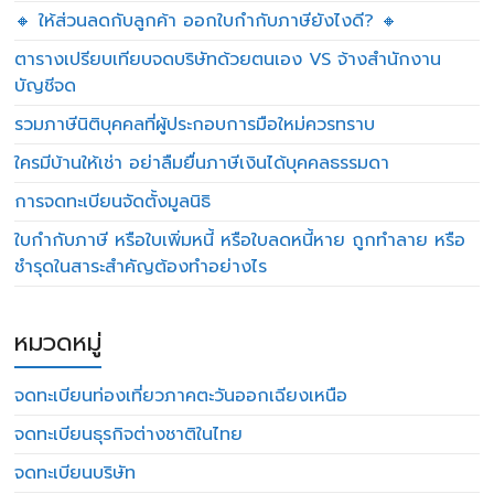
🔸 ให้ส่วนลดกับลูกค้า ออกใบกำกับภาษียังไงดี? 🔸
ตารางเปรียบเทียบจดบริษัทด้วยตนเอง VS จ้างสำนักงาน
บัญชีจด
รวมภาษีนิติบุคคลที่ผู้ประกอบการมือใหม่ควรทราบ
ใครมีบ้านให้เช่า อย่าลืมยื่นภาษีเงินได้บุคคลธรรมดา
การจดทะเบียนจัดตั้งมูลนิธิ
ใบกำกับภาษี หรือใบเพิ่มหนี้ หรือใบลดหนี้หาย ถูกทำลาย หรือ
ชำรุดในสาระสำคัญต้องทำอย่างไร
หมวดหมู่
จดทะเบียนท่องเที่ยวภาคตะวันออกเฉียงเหนือ
จดทะเบียนธุรกิจต่างชาติในไทย
จดทะเบียนบริษัท