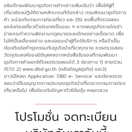
อธิบดีกรมพัฒนาธุรกิจการค้ากล่าวเพิ่มเติมว่า เพื่อให้ผู้ที่
เกี่ยวข้องปฏิบัติตามหลักเกณฑ์ดังกล่าว กรมพัฒนาธุรกิจการ
ค้า จะร่วมกับกรมการท่องเที่ยว และ DSI ลงพื้นที่ตรวจสอบ
แหล่งท่องเที่ยวทั่วประเทศเป็นระยะ ๆ หากพบธุรกิจรายใดเข้า
ข่ายกระทำความผิดตามกฎหมายจะลงโทษอย่างเด็ดขาด เพื่อ
ไม่ให้เป็นเยี่ยงอย่าง และขอแนะนำผู้ที่จะใช้บริการ หรือจำเป็น
ต้องติดต่อทำธุรกรรมกับธุรกิจนำเที่ยวทุกราย ควรตรวจสอบ
วัตถุประสงค์ของนิติบุคคลจากหนังสือรับรองที่กรมพัฒนา
ธุรกิจการค้าออกให้โดยตรวจสอบได้ 3 ช่องทาง 1) สายด่วน
1570 2) www.dbd.go.th (คลังข้อมูลธุรกิจ) และ3)
ดาวน์โหลด Application ‘DBD e- Service’ และต้องตรวจ
สอบว่ามีใบอนุญาตการประกอบธุรกิจนำเที่ยวจากกรมการท่อง
เที่ยวหรือไม่ เพื่อป้องกันปัญหาทัวร์ต้มตุ๋น หลอกลวง
โปรโมชั่น จดทะเบียน