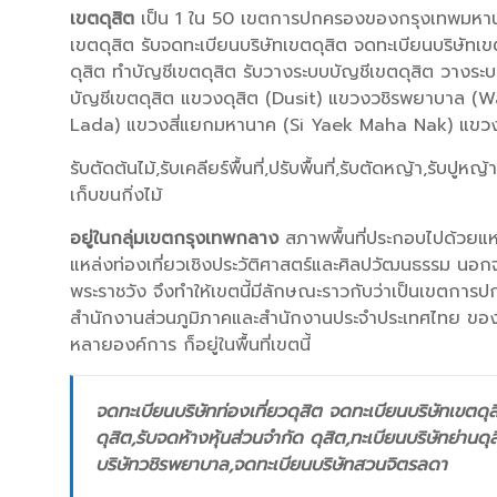
เขตดุสิต
เป็น 1 ใน 50 เขตการปกครองของกรุงเทพมหานคร
เขตดุสิต รับจดทะเบียนบริษัทเขตดุสิต จดทะเบียนบริษัทเข
ดุสิต ทำบัญชีเขตดุสิต รับวางระบบบัญชีเขตดุสิต วางร
บัญชีเขตดุสิต แขวงดุสิต (Dusit) แขวงวชิรพยาบาล 
Lada) แขวงสี่แยกมหานาค (Si Yaek Maha Nak) แขว
รับตัดต้นไม้,รับเคลียร์พื้นที่,ปรับพื้นที่,รับตัดหญ้า,รับปู
เก็บขนกิ่งไม้
อยู่ในกลุ่มเขตกรุงเทพกลาง
สภาพพื้นที่ประกอบไปด้วยแห
แหล่งท่องเที่ยวเชิงประวัติศาสตร์และศิลปวัฒนธรรม นอกจา
พระราชวัง จึงทำให้เขตนี้มีลักษณะราวกับว่าเป็นเขตกา
สำนักงานส่วนภูมิภาคและสำนักงานประจำประเทศไทย ขอ
หลายองค์การ ก็อยู่ในพื้นที่เขตนี้
จดทะเบียนบริษัทท่องเที่ยวดุสิต จดทะเบียนบริษัทเขตดุส
ดุสิต,รับจดห้างหุ้นส่วนจำกัด ดุสิต,ทะเบียนบริษัทย่านด
บริษัทวชิรพยาบาล,จดทะเบียนบริษัทสวนจิตรลดา