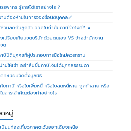
รรพากร รู้รายได้เราอย่างไร ?
วามต้องห้ามในการจองชื่อนิติบุคคล✅
ห้ส่วนลดกับลูกค้า ออกใบกำกับภาษียังไงดี? 🔸
งเปรียบเทียบจดบริษัทด้วยตนเอง VS จ้างสำนักงาน
ีจด
าษีนิติบุคคลที่ผู้ประกอบการมือใหม่ควรทราบ
บ้านให้เช่า อย่าลืมยื่นภาษีเงินได้บุคคลธรรมดา
ทะเบียนจัดตั้งมูลนิธิ
กับภาษี หรือใบเพิ่มหนี้ หรือใบลดหนี้หาย ถูกทำลาย หรือ
ดในสาระสำคัญต้องทำอย่างไร
ดหมู่
เบียนท่องเที่ยวภาคตะวันออกเฉียงเหนือ