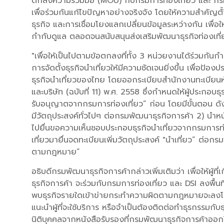
ตกลงความร่วมมือ (MOU) กับกรมการท่องเที่ยว และ กรมส
เพื่อร่วมกันแก้ไขปัญหาอย่างจริงจัง โดยให้ความสำคัญตั
ธุรกิจ และการเชื่อมโยงแลกเปลี่ยนข้อมูลระหว่างกัน เพื่
กำกับดูแล ตลอดจนสนับสนุนส่งเสริมพัฒนาธุรกิจท่องเที่ยว
"เพื่อให้เป็นไปตามข้อตกลงที่ทั้ง 3 หน่วยงานได้ร่วมก
การจัดตั้งธุรกิจนำเที่ยวให้มีความชัดเจนยิ่งขึ้น เพื่อป้อ
ธุรกิจนำเที่ยวของไทย โดยออกระเบียบสำนักงานทะเบียนหุ
และบริษัท (ฉบับที่ 11) พ.ศ. 2558 ซึ่งกำหนดให้ผู้ประกอบธุร
รับอนุญาตจากกรมการท่องเที่ยว” ก่อน โดยมีขั้นตอน ดังนี้ 
มีวัตถุประสงค์ทั่วไปๆ ต่อกรมพัฒนาธุรกิจการค้า 2) นำหน
ไปยื่นขอความเห็นชอบประกอบธุรกิจนำเที่ยวจากกรมการ
เที่ยวมายื่นจดทะเบียนเพิ่มวัตถุประสงค์ "นำเที่ยว” ต่อกร
ตามกฎหมาย”
อธิบดีกรมพัฒนาธุรกิจการค้ากล่าวเพิ่มเติมว่า เพื่อให้ผู้
ธุรกิจการค้า จะร่วมกับกรมการท่องเที่ยว และ DSI ลงพื้น
พบธุรกิจรายใดเข้าข่ายกระทำความผิดตามกฎหมายจะลงโทษอ
แนะนำผู้ที่จะใช้บริการ หรือจำเป็นต้องติดต่อทำธุรกรรมก
นิติบุคคลจากหนังสือรับรองที่กรมพัฒนาธุรกิจการค้าออ