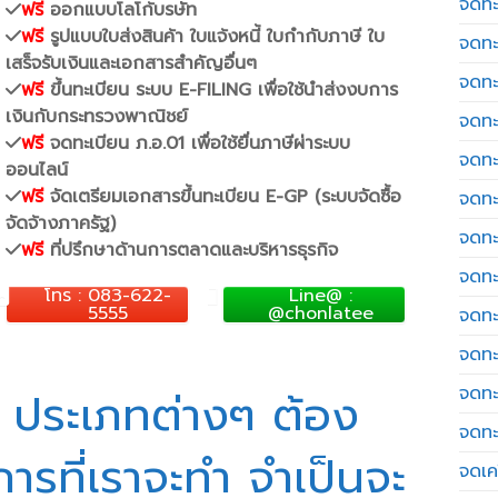
จดทะ
ฟรี
ออกแบบโลโก้บรษัท
ฟรี
รูปแบบใบส่งสินค้า ใบแจ้งหนี้ ใบกำกับภาษี ใบ
จดทะ
เสร็จรับเงินและเอกสารสำคัญอื่นๆ
จดทะ
ฟรี
ขึ้นทะเบียน ระบบ E-FILING เพื่อใช้นำส่งงบการ
เงินกับกระทรวงพาณิชย์
จดทะ
ฟรี
จดทะเบียน ภ.อ.01 เพื่อใช้ยื่นภาษีผ่าระบบ
จดทะ
ออนไลน์
ฟรี
จัดเตรียมเอกสารขึ้นทะเบียน E-GP (ระบบจัดซื้อ
จดทะ
จัดจ้างภาครัฐ)
จดทะ
ฟรี
ที่ปรึกษาด้านการตลาดและบริหารธุรกิจ
จดทะ
โทร : 083-622-
Line@ :
5555
@chonlatee
จดทะ
จดทะ
จดทะ
 ประเภทต่างๆ ต้อง
จดทะ
ารที่เราจะทำ จำเป็นจะ
จดเค