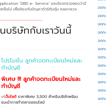
Application ‘DBD e- Service’ และต้องตรวจสอบว่ามี
จดทะ
รือไม่ เพื่อป้องกันปัญหาทัวร์ต้มตุ๋น หลอกลวง
จดทะ
จดทะ
บริษัทกับเราวันนี้
จดทะเ
จดทะ
จดทะ
จดทะ
โปรโมชั่น ลูกค้าจดทะเบียนใหม่และ
จดทะ
ทำบัญชี
จดทะ
พิเศษ !!! ลูกค้าจดทะเบียนใหม่และ
จดทะ
ทำบัญชี
จดทะ
เว็บไซต์
ราคาพิเศษ 3,500 สำหรับบริษัทพร้อม
จดทะ
แนะนำการทำตลาดออนไลน์