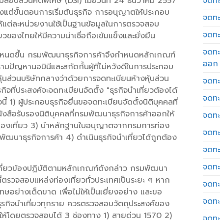
อบสวนคดีพิเศษ (DSI) เมื่อวันที่ 24 ธันวาคม 2557
จดทะเ
้งแต่ขั้นตอนการเริ่มต้นธุรกิจ การอนุญาตให้ประกอบ
จดทะ
อให้แต่ละหน่วยงานใช้เป็นฐานข้อมูลในการตรวจสอบ
จดทะ
ของไทยให้มีความน่าเชื่อถือเข้มแข็งและยั่งยืน
จดทะ
ันกำหนดขึ้น กรมพัฒนาธุรกิจการค้าจึงกำหนดหลักเกณฑ์
ออก
งปรามปัญหานอมินีและสกัดกั้นผู้ที่ไม่หวังดีในการประกอบ
้นส่วนบริษัทกลางว่าด้วยการจดทะเบียนห้างหุ้นส่วน
จดทะ
กิจที่ประสงค์จะจดทะเบียนจัดตั้ง "ธุรกิจนำเที่ยวต้องได้
จดทะ
1) ผู้ประกอบธุรกิจยื่นขอจดทะเบียนจัดตั้งนิติบุคคลที่
ังสือรับรองนิติบุคคลที่กรมพัฒนาธุรกิจการค้าออกให้
จดทะเ
ท่องเที่ยว 3) นำหลักฐานใบอนุญาตจากกรมการท่อง
จดทะ
มพัฒนาธุรกิจการค้า 4) ดำเนินธุรกิจนำเที่ยวได้ถูกต้อง
จดทะ
จดทะ
ที่เกี่ยวข้องปฏิบัติตามหลักเกณฑ์ดังกล่าว กรมพัฒนา
ที่ตรวจสอบแหล่งท่องเที่ยวทั่วประเทศเป็นระยะ ๆ หาก
จดทะ
ย่างเด็ดขาด เพื่อไม่ให้เป็นเยี่ยงอย่าง และขอ
จดทะ
ับธุรกิจนำเที่ยวทุกราย ควรตรวจสอบวัตถุประสงค์ของ
กให้โดยตรวจสอบได้ 3 ช่องทาง 1) สายด่วน 1570 2)
จดทะ