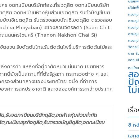
บริษัทพ
 จดทะเบียนบริษัทท่องเที่ยวดุสิต จดทะเบียนบริษัท
บริษัทพ
ตดุสิต จดทะเบียนห้างหุ้นส่วนเขตดุสิต รับทำบัญชีเขต
ควบคุม
ะบบบัญชีเขตดุสิต รับตรวจสอบบัญชีเขตดุสิต ตรวจสอบ
ควบคุม
(Wachira Phayaban) แขวงสวนจิตรลดา (Suan Chit
ควบคุม
งถนนนครไชยศรี (Thanon Nakhon Chai Si)
ควบคุม
ควบคุม
หญ้าจัดสวน,รับตัดต้นไทร,รับตัดต้นโพธิ์,บริการตัดต้นไม้และ
วิดกระบี
น่าน
รั
จดทะเบี
ล่งการค้า แหล่งที่อยู่อาศัยหนาแน่นมาก เขตทหาร
ทะเบียน
สอ
กนี้ยังเป็นสถานที่ที่ตั้งรัฐสภา กระทรวงต่าง ๆ และ
ปั
รปกครองส่วนกลางของประเทศไทย อนึ่ง ที่ทำการ
ไม
งองค์การสหประชาชาติ และขององค์การระหว่างประเทศ
เรื่
ิต,รับจดทะเบียนบริษัทดุสิต,จดห้างหุ้นส่วนจำกัด
ุสิต,ทะเบียนธุรกิจดุสิต,รับตรวจบัญชีดุสิต,จดทะเบียน
8 หลั
เอกส