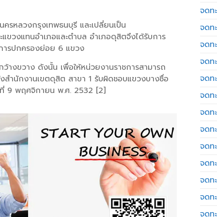
จดทะ
นนครหลวงกรุงเทพธนบุรี และเปลี่ยนเป็น
จดทะ
และแขวงแทนอำเภอและตำบล อำเภอดุสิตจึงได้รับการ
จดทะ
วยการปกครองย่อย 6 แขวง
จดทะเ
นที่กว้างขวาง ดังนั้น เพื่อให้หน่วยงานราชการสามารถ
จดทะ
ตั้งสำนักงานเขตดุสิต สาขา 1 รับผิดชอบแขวงบางซื่อ
นที่ 9 พฤศจิกายน พ.ศ. 2532 [2]
จดทะ
จดทะ
จดทะเ
จดทะเ
จดทะ
จดทะ
จดทะ
จดทะ