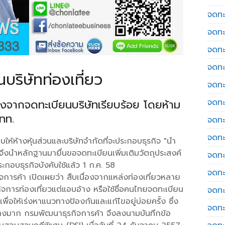
จดทะเ
จดทะ
จดทะ
จดทะ
บริษัทท่องเที่ยว
จดทะ
ลังจากจดทะเบียนบริษัทเรียบร้อย โดยห้าม
จดทะเ
ททท.
จดทะ
จดทะ
้ห้างหุ้นส่วนและบริษัทจำกัดที่จะประกอบธุรกิจ "นำ
จึงนำหลักฐานมายื่นขอจดทะเบียนเพิ่มเติมวัตถุประสงค์
จดทะ
กอบธุรกิจบังคับใช้แล้ว 1 ก.ค. 58
จดทะ
การค้า เปิดเผยว่า สืบเนื่องจากแหล่งท่องเที่ยวหลาย
จการท่องเที่ยวแต่แอบอ้าง หรือใช้ชื่อคนไทยจดทะเบียน
จดทะ
พื่อให้เร่งหาแนวทางป้องกันและแก้ไขอยู่บ่อยครั้ง ซึ่ง
จดทะ
างมาก กรมพัฒนาธุรกิจการค้า จึงลงนามบันทึกข้อ