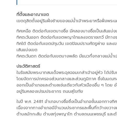
ที่ตั้งและอาณาเขต
เขตดุสิตตั้งอยู่ริมฝั่งซ้ายของแม่น้ำเจ้าพระยาหรือฝั่งพร
ทิศเหนือ ติดต่อกับเขตบางซื่อ มีคลองบางซื่อเป็นเส้นแบ่ง
ทิศตะวันออก ติดต่อกับเขตพญาไทและเขตราชเทวี มีทางร
ทิศใต้ ติดต่อกับเขตปทุมวัน เขตป้อมปราบศัตรูพ่าย แ
เส้นแบ่งเขต
ทิศตะวันตก ติดต่อกับเขตบางพลัด มีแนวกึ่งกลางแม่น้ำเจ
ประวัติศาสตร์
ในรัชสมัยพระบาทสมเด็จพระจุลจอมเกล้าเจ้าอยู่หัว ได้ปรั
โดยจัดการปกครองส่วนกลางและส่วนภูมิภาค ซึ่งในมณ
ออกเป็นอำเภอและตำบลเช่นเดียวกับหัวเมืองอื่น ๆ โดย อำเ
อยู่ริมคลองเปรมประชากร ถนนสุโขทัย
ในปี พ.ศ. 2481 อำเภอบางซื่อซึ่งเป็นอำเภอชั้นนอกทางทิ
เนื่องจากทางอำเภอมีจำนวนประชากรและพื้นที่กว้างข
ตำบลมักกะสัน ตำบลทุ่งพญาไท ตำบลถนนเพชรบุรี และต