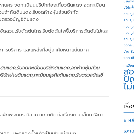
บริษัทพ
นคร จดทะเบียนบริษัทท่องเที่ยวดินแดง จดทะเบียน
บริษัทพ
่วนจำกัดดินแดง,รับจดห้างหุ้นส่วนจำกัด
ควบคุม
รับตรวจบัญชีดินแดง
ควบคุม
ควบคุม
หญ้าจัดสวน,รับตัดต้นไทร,รับตัดต้นโพธิ์,บริการตัดต้นไม้และ
ควบคุม
ควบคุม
วิดกระบี
การบริการ และแหล่งที่อยู่อาศัยหนาแน่นมาก
น่าน
รั
จดทะเบี
ทะเบียน
ดินแดง,รับจดทะเบียนบริษัทดินแดง,จดห้างหุ้นส่วน
สอ
ริษัทย่านดินแดง,ทะเบียนธุรกิจดินแดง,รับตรวจบัญชี
ปั
ไม
เรื่
รือฝั่งพระนคร มีอาณาเขตติดต่อเรียงตามเข็มนาฬิกา
8 หลั
เอกส
าเวิก และคลองน้ำแก้วเป็นเส้นแบ่งเขต