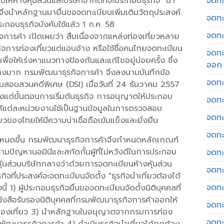
้ห้างหุ้นส่วนและบริษัทจำกัดที่จะประกอบธุรกิจ "นำ
จดทะเ
จึงนำหลักฐานมายื่นขอจดทะเบียนเพิ่มเติมวัตถุประสงค์
จดทะ
กอบธุรกิจบังคับใช้แล้ว 1 ก.ค. 58
จดทะ
การค้า เปิดเผยว่า สืบเนื่องจากแหล่งท่องเที่ยวหลาย
จการท่องเที่ยวแต่แอบอ้าง หรือใช้ชื่อคนไทยจดทะเบียน
จดทะ
พื่อให้เร่งหาแนวทางป้องกันและแก้ไขอยู่บ่อยครั้ง ซึ่ง
ออก
างมาก กรมพัฒนาธุรกิจการค้า จึงลงนามบันทึกข้อ
จดทะ
อบสวนคดีพิเศษ (DSI) เมื่อวันที่ 24 ธันวาคม 2557
้งแต่ขั้นตอนการเริ่มต้นธุรกิจ การอนุญาตให้ประกอบ
จดทะ
อให้แต่ละหน่วยงานใช้เป็นฐานข้อมูลในการตรวจสอบ
จดทะเ
ของไทยให้มีความน่าเชื่อถือเข้มแข็งและยั่งยืน
จดทะ
ันกำหนดขึ้น กรมพัฒนาธุรกิจการค้าจึงกำหนดหลักเกณฑ์
งปรามปัญหานอมินีและสกัดกั้นผู้ที่ไม่หวังดีในการประกอบ
จดทะ
้นส่วนบริษัทกลางว่าด้วยการจดทะเบียนห้างหุ้นส่วน
จดทะ
กิจที่ประสงค์จะจดทะเบียนจัดตั้ง "ธุรกิจนำเที่ยวต้องได้
จดทะ
1) ผู้ประกอบธุรกิจยื่นขอจดทะเบียนจัดตั้งนิติบุคคลที่
ังสือรับรองนิติบุคคลที่กรมพัฒนาธุรกิจการค้าออกให้
จดทะ
ท่องเที่ยว 3) นำหลักฐานใบอนุญาตจากกรมการท่อง
จดทะ
มพัฒนาธุรกิจการค้า 4) ดำเนินธุรกิจนำเที่ยวได้ถูกต้อง