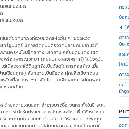
นเส้นแบ่งเขต
กรมส
ขต
ข้อค
เส้นแบ่งเขต
🔸 ใ
ตารา
ช่นเดียวกับท้องที่รอบนอกแห่งอื่น ๆ ในจังหวัด
บัญช
นายกรัฐมนตรี มีการตัดถนนต่อจากปลายถนนราชวิถี
ณสะพานพรหมโยธีใกล้ทางแยกสามเหลี่ยมดินแดง เขต
รวมภ
เรียนพร้อมพรรณวิทยา (ถนนประชาสงเคราะห์) ในปัจจุบัน
ใครมี
เนื่องจากใช้ดินลูกรังเป็นวัสดุในการก่อสร้าง เมื่อ
บ้านเรือนถูกฝุ่นจับกลายเป็นสีแดง ผู้คนจึงเรียกถนน
การจด
ภายหลังเมื่อทางราชการมีนโยบายเพิ่มเขตการปกครอง
ใบกำ
วงและเขตด้วย
ชำรุ
นและตำบลสามเสนนอก อำเภอบางซื่อ จนกระทั่งในปี พ.ศ.
หมว
 ทางการได้ปรับปรุงเขตการปกครองใหม่เพื่อให้เหมาะสม
ะปริมาณงานไม่มากเข้าด้วยกัน ทำให้อำเภอบางซื่อถูก
จดทะ
ตำบลสามเสนนอกย้ายไปขึ้นกับอำเภอบางกะปิ ต่อมาใน