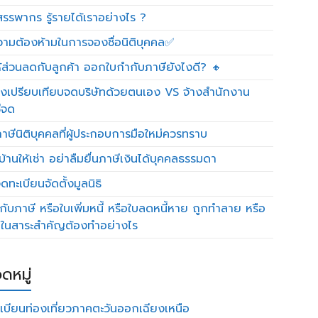
รรพากร รู้รายได้เราอย่างไร ?
วามต้องห้ามในการจองชื่อนิติบุคคล✅
ห้ส่วนลดกับลูกค้า ออกใบกำกับภาษียังไงดี? 🔸
งเปรียบเทียบจดบริษัทด้วยตนเอง VS จ้างสำนักงาน
ีจด
าษีนิติบุคคลที่ผู้ประกอบการมือใหม่ควรทราบ
บ้านให้เช่า อย่าลืมยื่นภาษีเงินได้บุคคลธรรมดา
ทะเบียนจัดตั้งมูลนิธิ
กับภาษี หรือใบเพิ่มหนี้ หรือใบลดหนี้หาย ถูกทำลาย หรือ
ดในสาระสำคัญต้องทำอย่างไร
ดหมู่
เบียนท่องเที่ยวภาคตะวันออกเฉียงเหนือ