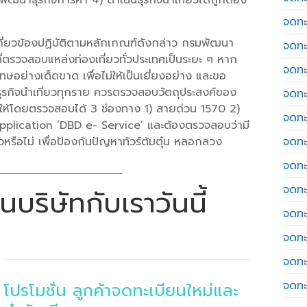
จดทะ
ที่เกี่ยวข้องปฏิบัติตามหลักเกณฑ์ดังกล่าว กรมพัฒนา
จดทะ
ที่ตรวจสอบแหล่งท่องเที่ยวทั่วประเทศเป็นระยะ ๆ หาก
จดทะ
ย่างเด็ดขาด เพื่อไม่ให้เป็นเยี่ยงอย่าง และขอ
ับธุรกิจนำเที่ยวทุกราย ควรตรวจสอบวัตถุประสงค์ของ
จดทะเ
กให้โดยตรวจสอบได้ 3 ช่องทาง 1) สายด่วน 1570 2)
จดทะ
Application ‘DBD e- Service’ และต้องตรวจสอบว่ามี
รือไม่ เพื่อป้องกันปัญหาทัวร์ต้มตุ๋น หลอกลวง
จดทะ
จดทะ
จดทะ
บริษัทกับเราวันนี้
จดทะ
จดทะ
จดทะ
จดทะ
โปรโมชั่น ลูกค้าจดทะเบียนใหม่และ