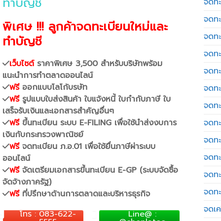
ทำบัญชี
จดทะ
จดทะ
พิเศษ !!! ลูกค้าจดทะเบียนใหม่และ
จดทะ
ทำบัญชี
จดทะ
เว็บไซต์
ราคาพิเศษ 3,500 สำหรับบริษัทพร้อม
จดทะ
แนะนำการทำตลาดออนไลน์
ฟรี
ออกแบบโลโก้บรษัท
จดทะ
ฟรี
รูปแบบใบส่งสินค้า ใบแจ้งหนี้ ใบกำกับภาษี ใบ
จดทะ
เสร็จรับเงินและเอกสารสำคัญอื่นๆ
ฟรี
ขึ้นทะเบียน ระบบ E-FILING เพื่อใช้นำส่งงบการ
จดทะ
เงินกับกระทรวงพาณิชย์
จดทะ
ฟรี
จดทะเบียน ภ.อ.01 เพื่อใช้ยื่นภาษีผ่าระบบ
จดทะ
ออนไลน์
ฟรี
จัดเตรียมเอกสารขึ้นทะเบียน E-GP (ระบบจัดซื้อ
จดทะ
จัดจ้างภาครัฐ)
จดทะ
ฟรี
ที่ปรึกษาด้านการตลาดและบริหารธุรกิจ
จดเค
โทร : 083-622-
Line@ :