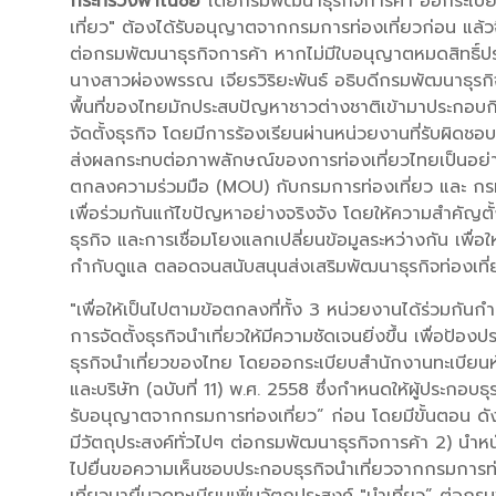
กระทรวงพาณิชย์
โดยกรมพัฒนาธุรกิจการค้า ออกระเบียบให
เที่ยว" ต้องได้รับอนุญาตจากกรมการท่องเที่ยวก่อน แล้ว
ต่อกรมพัฒนาธุรกิจการค้า หากไม่มีใบอนุญาตหมดสิทธิ์ประ
นางสาวผ่องพรรณ เจียรวิริยะพันธ์ อธิบดีกรมพัฒนาธุรกิจ
พื้นที่ของไทยมักประสบปัญหาชาวต่างชาติเข้ามาประกอบกิ
จัดตั้งธุรกิจ โดยมีการร้องเรียนผ่านหน่วยงานที่รับผิดชอบเ
ส่งผลกระทบต่อภาพลักษณ์ของการท่องเที่ยวไทยเป็นอย่
ตกลงความร่วมมือ (MOU) กับกรมการท่องเที่ยว และ กรมส
เพื่อร่วมกันแก้ไขปัญหาอย่างจริงจัง โดยให้ความสำคัญตั
ธุรกิจ และการเชื่อมโยงแลกเปลี่ยนข้อมูลระหว่างกัน เพื่
กำกับดูแล ตลอดจนสนับสนุนส่งเสริมพัฒนาธุรกิจท่องเที่ยว
"เพื่อให้เป็นไปตามข้อตกลงที่ทั้ง 3 หน่วยงานได้ร่วมก
การจัดตั้งธุรกิจนำเที่ยวให้มีความชัดเจนยิ่งขึ้น เพื่อป้อ
ธุรกิจนำเที่ยวของไทย โดยออกระเบียบสำนักงานทะเบียนหุ
และบริษัท (ฉบับที่ 11) พ.ศ. 2558 ซึ่งกำหนดให้ผู้ประกอบธุร
รับอนุญาตจากกรมการท่องเที่ยว” ก่อน โดยมีขั้นตอน ดังนี้ 
มีวัตถุประสงค์ทั่วไปๆ ต่อกรมพัฒนาธุรกิจการค้า 2) นำหน
ไปยื่นขอความเห็นชอบประกอบธุรกิจนำเที่ยวจากกรมการ
เที่ยวมายื่นจดทะเบียนเพิ่มวัตถุประสงค์ "นำเที่ยว” ต่อกร