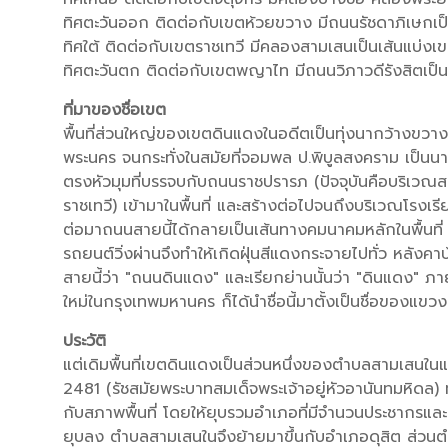
ทิศตะวันออก ติดต่อกับเขตห้วยขวาง มีถนนรัชดาภิเษกเป็
ทิศใต้ ติดต่อกับเขตราชเทวี มีคลองสามเสนเป็นเส้นแบ่งเ
ทิศตะวันตก ติดต่อกับเขตพญาไท มีถนนวิภาวดีรังสิตเป็น
ที่มาของชื่อเขต
พื้นที่ส่วนใหญ่ของเขตดินแดงในอดีตเป็นทุ่งนากว้างขวางเ
พระนคร จนกระทั่งในสมัยที่จอมพล ป.พิบูลสงคราม เป็น
ตรงหัวมุมที่บรรจบกับถนนราชปรารภ (ปัจจุบันคือบริเว
ราชเทวี) เข้ามาในพื้นที่ และสร้างต่อไปจนถึงบริเวณโรง
ต่อมาถนนสายนี้ได้กลายเป็นเส้นทางคมนาคมหลักในพื้นที่ แต่
รถยนต์วิ่งผ่านจึงทำให้เกิดฝุ่นสีแดงกระจายไปทั่ว หลังคา
สายนี้ว่า "ถนนดินแดง" และเรียกย่านนั้นว่า "ดินแดง" 
ใหม่ในกรุงเทพมหานคร ก็ได้นำชื่อนี้มาตั้งเป็นชื่อของแข
ประวัติ
แต่เดิมพื้นที่เขตดินแดงเป็นส่วนหนึ่งของตำบลสามเสนใ
2481 (รัชสมัยพระบาทสมเด็จพระเจ้าอยู่หัวอานันทมหิดล)
กับสภาพพื้นที่ โดยให้ยุบรวมอำเภอที่มีจำนวนประชากรแล
ยุบลง ตำบลสามเสนในจึงย้ายมาขึ้นกับอำเภอดุสิต ส่วน