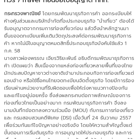
กระทรวงพาณิชย์
โดยกรมพัฒนาธุรกิจการค้า ออกระเบียบให้
ห้างหุ้นส่วนและบริษัทจำกัดที่จะประกอบธุรกิจ "นำเที่ยว" ต้องได้
รับอนุญาตจากกรมการท่องเที่ยวก่อน แล้วจึงนำหลักฐานมา
ยื่นขอจดทะเบียนเพิ่มเติมวัตถุประสงค์ต่อกรมพัฒนาธุรกิจการ
ค้า หากไม่มีใบอนุญาตหมดสิทธิ์ประกอบธุรกิจบังคับใช้แล้ว 1
ก.ค. 58
นางสาวผ่องพรรณ เจียรวิริยะพันธ์ อธิบดีกรมพัฒนาธุรกิจการ
ค้า เปิดเผยว่า สืบเนื่องจากแหล่งท่องเที่ยวหลายพื้นที่ของไทย
มักประสบปัญหาชาวต่างชาติเข้ามาประกอบกิจการท่องเที่ยวแต่
แอบอ้าง หรือใช้ชื่อคนไทยจดทะเบียนจัดตั้งธุรกิจ โดยมีการร้อง
เรียนผ่านหน่วยงานที่รับผิดชอบเพื่อให้เร่งหาแนวทางป้องกัน
และแก้ไขอยู่บ่อยครั้ง ซึ่งส่งผลกระทบต่อภาพลักษณ์ของการ
ท่องเที่ยวไทยเป็นอย่างมาก กรมพัฒนาธุรกิจการค้า จึงลง
นามบันทึกข้อตกลงความร่วมมือ (MOU) กับกรมการท่องเที่ยว
และ กรมสอบสวนคดีพิเศษ (DSI) เมื่อวันที่ 24 ธันวาคม 2557
เพื่อร่วมกันแก้ไขปัญหาอย่างจริงจัง โดยให้ความสำคัญตั้งแต่
ขั้นตอนการเริ่มต้นธุรกิจ การอนุญาตให้ประกอบธุรกิจ และการ