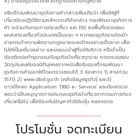
4) ดำเนินธุรกิจนำเที่ยวได้ถูกต้องตามกฎหมาย”
อธิบดีกรมพัฒนาธุรกิจการค้ากล่าวเพิ่มเติมว่า เพื่อให้ผู้ที่
เกี่ยวข้องปฏิบัติตามหลักเกณฑ์ดังกล่าว กรมพัฒนาธุรกิจการ
ค้า จะร่วมกับกรมการท่องเที่ยว และ DSI ลงพื้นที่ตรวจสอบ
แหล่งท่องเที่ยวทั่วประเทศเป็นระยะ ๆ หากพบธุรกิจรายใดเข้า
ข่ายกระทำความผิดตามกฎหมายจะลงโทษอย่างเด็ดขาด เพื่อ
ไม่ให้เป็นเยี่ยงอย่าง และขอแนะนำผู้ที่จะใช้บริการ หรือจำเป็น
ต้องติดต่อทำธุรกรรมกับธุรกิจนำเที่ยวทุกราย ควรตรวจสอบ
วัตถุประสงค์ของนิติบุคคลจากหนังสือรับรองที่กรมพัฒนา
ธุรกิจการค้าออกให้โดยตรวจสอบได้ 3 ช่องทาง 1) สายด่วน
1570 2) www.dbd.go.th (คลังข้อมูลธุรกิจ) และ3)
ดาวน์โหลด Application ‘DBD e- Service’ และต้องตรวจ
สอบว่ามีใบอนุญาตการประกอบธุรกิจนำเที่ยวจากกรมการท่อง
เที่ยวหรือไม่ เพื่อป้องกันปัญหาทัวร์ต้มตุ๋น หลอกลวง
โปรโมชั่น จดทะเบียน