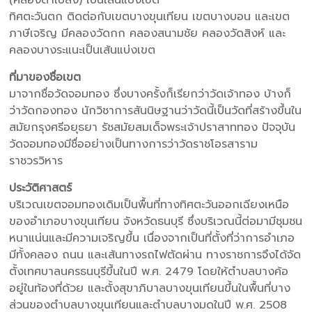
(คลองตาเปล่ง) เป็นเส้นแบ่งเขต
ทิศตะวันตก ติดต่อกับเขตบางขุนเทียน เขตบางบอน และเขต
ภาษีเจริญ มีคลองวัดกก คลองสนามชัย คลองวัดสิงห์ และ
คลองบางระแนะเป็นเส้นแบ่งเขต
ที่มาของชื่อเขต
มาจากชื่อวัดจอมทอง ซึ่งบางครั้งก็เรียกว่าวัดเจ้าทอง บ้างก็
ว่าวัดกองทอง นักวิชาการสันนิษฐานว่าวัดนี้เป็นวัดที่สร้างขึ้นใน
สมัยกรุงศรีอยุธยา รัชสมัยสมเด็จพระเจ้าปราสาททอง ปัจจุบัน
วัดจอมทองมีชื่ออย่างเป็นทางการว่าวัดราชโอรสาราม
ราชวรวิหาร
ประวัติศาสตร์
บริเวณเขตจอมทองเดิมเป็นพื้นที่ทางทิศตะวันออกเฉียงเหนือ
ของอำเภอบางขุนเทียน จังหวัดธนบุรี ซึ่งบริเวณนี้ต่อมามีชุมชน
หนาแน่นและมีความเจริญขึ้น เนื่องจากเป็นที่ตั้งที่ว่าการอำเภอ
มีทั้งคลอง ถนน และเส้นทางรถไฟตัดผ่าน ทางราชการจึงได้จัด
ตั้งเทศบาลนครธนบุรีขึ้นในปี พ.ศ. 2479 โดยให้ตำบลบางค้อ
อยู่ในท้องที่ด้วย และตั้งสุขาภิบาลบางขุนเทียนขึ้นในพื้นที่บาง
ส่วนของตำบลบางขุนเทียนและตำบลบางมดในปี พ.ศ. 2508