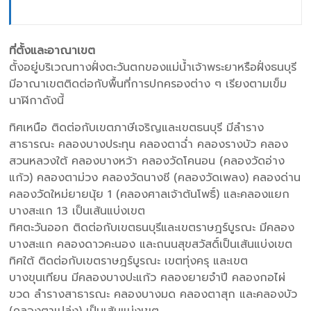
ที่ตั้งและอาณาเขต
ตั้งอยู่บริเวณทางฝั่งตะวันตกของแม่น้ำเจ้าพระยาหรือฝั่งธนบุรี
มีอาณาเขตติดต่อกับพื้นที่การปกครองต่าง ๆ เรียงตามเข็ม
นาฬิกาดังนี้
ทิศเหนือ ติดต่อกับเขตภาษีเจริญและเขตธนบุรี มีลำราง
สาธารณะ คลองบางประทุน คลองตาฉ่ำ คลองรางบัว คลอง
สวนหลวงใต้ คลองบางหว้า คลองวัดโคนอน (คลองวัดอ่าง
แก้ว) คลองตาม่วง คลองวัดนางชี (คลองวัดเพลง) คลองด่าน
คลองวัดใหม่ยายนุ้ย 1 (คลองศาลเจ้าต้นโพธิ์) และคลองแยก
บางสะแก 13 เป็นเส้นแบ่งเขต
ทิศตะวันออก ติดต่อกับเขตธนบุรีและเขตราษฎร์บูรณะ มีคลอง
บางสะแก คลองดาวคะนอง และถนนสุขสวัสดิ์เป็นเส้นแบ่งเขต
ทิศใต้ ติดต่อกับเขตราษฎร์บูรณะ เขตทุ่งครุ และเขต
บางขุนเทียน มีคลองบางปะแก้ว คลองยายจำปี คลองกอไผ่
ขวด ลำรางสาธารณะ คลองบางมด คลองตาสุก และคลองบัว