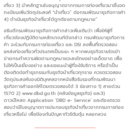
เที่ยว 3) นำหลักฐานใบอนุญาตจากกรมการท่องเที่ยวมายื่นจด
ทะเบียนเพิ่มวัตถุประสงค์ "นำเที่ยว” ต่อกรมพัฒนาธุรกิจการค้า
4) ดำเนินธุรกิจนำเที่ยวได้ถูกต้องตามกฎหมาย”
อธิบดีกรมพัฒนาธุรกิจการค้ากล่าวเพิ่มเติมว่า เพื่อให้ผู้ที่
เกี่ยวข้องปฏิบัติตามหลักเกณฑ์ดังกล่าว กรมพัฒนาธุรกิจการ
ค้า จะร่วมกับกรมการท่องเที่ยว และ DSI ลงพื้นที่ตรวจสอบ
แหล่งท่องเที่ยวทั่วประเทศเป็นระยะ ๆ หากพบธุรกิจรายใดเข้า
ข่ายกระทำความผิดตามกฎหมายจะลงโทษอย่างเด็ดขาด เพื่อ
ไม่ให้เป็นเยี่ยงอย่าง และขอแนะนำผู้ที่จะใช้บริการ หรือจำเป็น
ต้องติดต่อทำธุรกรรมกับธุรกิจนำเที่ยวทุกราย ควรตรวจสอบ
วัตถุประสงค์ของนิติบุคคลจากหนังสือรับรองที่กรมพัฒนา
ธุรกิจการค้าออกให้โดยตรวจสอบได้ 3 ช่องทาง 1) สายด่วน
1570 2) www.dbd.go.th (คลังข้อมูลธุรกิจ) และ3)
ดาวน์โหลด Application ‘DBD e- Service’ และต้องตรวจ
สอบว่ามีใบอนุญาตการประกอบธุรกิจนำเที่ยวจากกรมการท่อง
เที่ยวหรือไม่ เพื่อป้องกันปัญหาทัวร์ต้มตุ๋น หลอกลวง