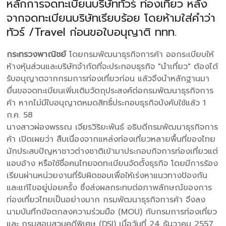
หลักการจดทะเบียนบริษัททัวร์ ท่องเที่ยว หลัง
จากจดทะเบียนบริษัทเรียบร้อย โดยห้ามใส่คำว่า
ทัวร์ /Travel ก่อนขอใบอนุญาติ ททท.
กระทรวงพาณิชย์
โดยกรมพัฒนาธุรกิจการค้า ออกระเบียบให้
ห้างหุ้นส่วนและบริษัทจำกัดที่จะประกอบธุรกิจ "นำเที่ยว" ต้องได้
รับอนุญาตจากกรมการท่องเที่ยวก่อน แล้วจึงนำหลักฐานมา
ยื่นขอจดทะเบียนเพิ่มเติมวัตถุประสงค์ต่อกรมพัฒนาธุรกิจการ
ค้า หากไม่มีใบอนุญาตหมดสิทธิ์ประกอบธุรกิจบังคับใช้แล้ว 1
ก.ค. 58
นางสาวผ่องพรรณ เจียรวิริยะพันธ์ อธิบดีกรมพัฒนาธุรกิจการ
ค้า เปิดเผยว่า สืบเนื่องจากแหล่งท่องเที่ยวหลายพื้นที่ของไทย
มักประสบปัญหาชาวต่างชาติเข้ามาประกอบกิจการท่องเที่ยวแต่
แอบอ้าง หรือใช้ชื่อคนไทยจดทะเบียนจัดตั้งธุรกิจ โดยมีการร้อง
เรียนผ่านหน่วยงานที่รับผิดชอบเพื่อให้เร่งหาแนวทางป้องกัน
และแก้ไขอยู่บ่อยครั้ง ซึ่งส่งผลกระทบต่อภาพลักษณ์ของการ
ท่องเที่ยวไทยเป็นอย่างมาก กรมพัฒนาธุรกิจการค้า จึงลง
นามบันทึกข้อตกลงความร่วมมือ (MOU) กับกรมการท่องเที่ยว
และ กรมสอบสวนคดีพิเศษ (DSI) เมื่อวันที่ 24 ธันวาคม 2557