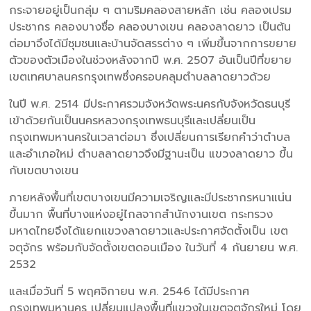
กระจายอยู่เป็นกลุ่ม ๆ ตามริมคลองสายหลัก เช่น คลองเปรม
ประชากร คลองบางซื่อ คลองบางเขน คลองลาดยาว เป็นต้น
ต่อมาจึงได้มีชุมชนและบ้านจัดสรรต่าง ๆ เพิ่มขึ้นจากการขยาย
ตัวของตัวเมืองในช่วงหลังจากปี พ.ศ. 2507 อันเป็นปีที่ขยาย
เขตเทศบาลนครกรุงเทพซึ่งครอบคลุมตำบลลาดยาวด้วย
ในปี พ.ศ. 2514 มีประกาศรวมจังหวัดพระนครกับจังหวัดธนบุรี
เข้าด้วยกันเป็นนครหลวงกรุงเทพธนบุรีและเปลี่ยนเป็น
กรุงเทพมหานครในเวลาต่อมา ซึ่งเปลี่ยนการเรียกคำว่าตำบล
และอำเภอใหม่ ตำบลลาดยาวจึงมีฐานะเป็น แขวงลาดยาว ขึ้น
กับเขตบางเขน
ภายหลังพื้นที่เขตบางเขนมีความเจริญและมีประชากรหนาแน่น
ขึ้นมาก พื้นที่บางแห่งอยู่ไกลจากสำนักงานเขต กระทรวง
มหาดไทยจึงได้แยกแขวงลาดยาวและประกาศจัดตั้งเป็น เขต
จตุจักร พร้อมกับจัดตั้งเขตดอนเมือง ในวันที่ 4 กันยายน พ.ศ.
2532
และเมื่อวันที่ 5 พฤศจิกายน พ.ศ. 2546 ได้มีประกาศ
กรุงเทพมหานคร เปลี่ยนแปลงพื้นที่แขวงในเขตจตุจักรใหม่ โดย