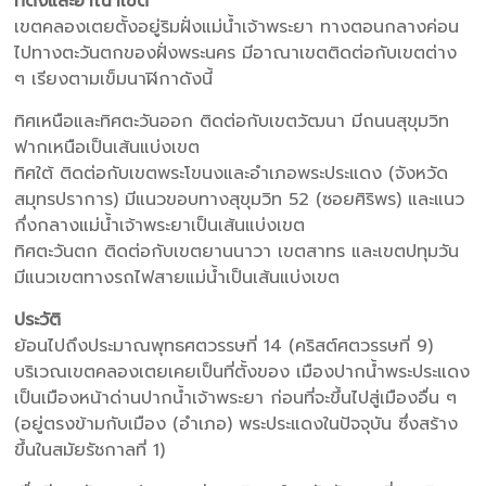
ที่ตั้งและอาณาเขต
เขตคลองเตยตั้งอยู่ริมฝั่งแม่น้ำเจ้าพระยา ทางตอนกลางค่อน
ไปทางตะวันตกของฝั่งพระนคร มีอาณาเขตติดต่อกับเขตต่าง
ๆ เรียงตามเข็มนาฬิกาดังนี้
ทิศเหนือและทิศตะวันออก ติดต่อกับเขตวัฒนา มีถนนสุขุมวิท
ฟากเหนือเป็นเส้นแบ่งเขต
ทิศใต้ ติดต่อกับเขตพระโขนงและอำเภอพระประแดง (จังหวัด
สมุทรปราการ) มีแนวขอบทางสุขุมวิท 52 (ซอยศิริพร) และแนว
กึ่งกลางแม่น้ำเจ้าพระยาเป็นเส้นแบ่งเขต
ทิศตะวันตก ติดต่อกับเขตยานนาวา เขตสาทร และเขตปทุมวัน
มีแนวเขตทางรถไฟสายแม่น้ำเป็นเส้นแบ่งเขต
ประวัติ
ย้อนไปถึงประมาณพุทธศตวรรษที่ 14 (คริสต์ศตวรรษที่ 9)
บริเวณเขตคลองเตยเคยเป็นที่ตั้งของ เมืองปากน้ำพระประแดง
เป็นเมืองหน้าด่านปากน้ำเจ้าพระยา ก่อนที่จะขึ้นไปสู่เมืองอื่น ๆ
(อยู่ตรงข้ามกับเมือง (อำเภอ) พระประแดงในปัจจุบัน ซึ่งสร้าง
ขึ้นในสมัยรัชกาลที่ 1)