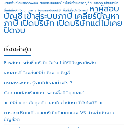
บริษัทพื้นที่เสี่ยงโควิดพังงา
รับจดทะเบียนบริษัทพื้นที่เสี่ยงโควิดภูเก็ต
รับจดทะเบียนบริษัท
หาผู้สอบ
พื้นที่เสี่ยงโควิดมุกดาหาร
รับจดทะเบียนบริษัทพื้นที่เสี่ยงโควิดแพร่
บัญชี
เข้าสู่ระบบภาษี
เคลียร์ปัญหา
ภาษี
เปิดบริษัท
เปิดบริษัทแต่ไม่เคย
ปิดงบ
เรื่องล่าสุด
8 หลักการตั้งชื่อบริษัทยังไง ไม่ให้มีปัญหาทีหลัง
เอกสารที่ต้องส่งให้สำนักงานบัญชี
กรมสรรพากร รู้รายได้เราอย่างไร ?
ข้อความต้องห้ามในการจองชื่อนิติบุคคล✅
🔸 ให้ส่วนลดกับลูกค้า ออกใบกำกับภาษียังไงดี? 🔸
ตารางเปรียบเทียบจดบริษัทด้วยตนเอง VS จ้างสำนักงาน
บัญชีจด