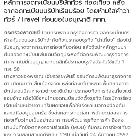
หลักการจดทะเบียนบริษัททัวร์ ท่องเที่ยว หลัง
จากจดทะเบียนบริษัทเรียบร้อย โดยห้ามใส่คำว่า
ทัวร์ /Travel ก่อนขอใบอนุญาติ ททท.
กระทรวงพาณิชย์
โดยกรมพัฒนาธุรกิจการค้า ออกระเบียบให้
ห้างหุ้นส่วนและบริษัทจำกัดที่จะประกอบธุรกิจ "นำเที่ยว" ต้องได้
รับอนุญาตจากกรมการท่องเที่ยวก่อน แล้วจึงนำหลักฐานมา
ยื่นขอจดทะเบียนเพิ่มเติมวัตถุประสงค์ต่อกรมพัฒนาธุรกิจการ
ค้า หากไม่มีใบอนุญาตหมดสิทธิ์ประกอบธุรกิจบังคับใช้แล้ว 1
ก.ค. 58
นางสาวผ่องพรรณ เจียรวิริยะพันธ์ อธิบดีกรมพัฒนาธุรกิจการ
ค้า เปิดเผยว่า สืบเนื่องจากแหล่งท่องเที่ยวหลายพื้นที่ของไทย
มักประสบปัญหาชาวต่างชาติเข้ามาประกอบกิจการท่องเที่ยวแต่
แอบอ้าง หรือใช้ชื่อคนไทยจดทะเบียนจัดตั้งธุรกิจ โดยมีการร้อง
เรียนผ่านหน่วยงานที่รับผิดชอบเพื่อให้เร่งหาแนวทางป้องกัน
และแก้ไขอยู่บ่อยครั้ง ซึ่งส่งผลกระทบต่อภาพลักษณ์ของการ
ท่องเที่ยวไทยเป็นอย่างมาก กรมพัฒนาธุรกิจการค้า จึงลง
นามบันทึกข้อตกลงความร่วมมือ (MOU) กับกรมการท่องเที่ยว
และ กรมสอบสวนคดีพิเศษ (DSI) เมื่อวันที่ 24 ธันวาคม 2557