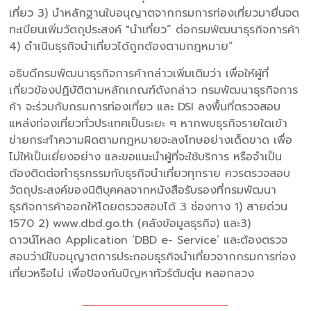
เที่ยว 3) นำหลักฐานใบอนุญาตจากกรมการท่องเที่ยวมายื่นจด
ทะเบียนเพิ่มวัตถุประสงค์ "นำเที่ยว” ต่อกรมพัฒนาธุรกิจการค้า
4) ดำเนินธุรกิจนำเที่ยวได้ถูกต้องตามกฎหมาย”
อธิบดีกรมพัฒนาธุรกิจการค้ากล่าวเพิ่มเติมว่า เพื่อให้ผู้ที่
เกี่ยวข้องปฏิบัติตามหลักเกณฑ์ดังกล่าว กรมพัฒนาธุรกิจการ
ค้า จะร่วมกับกรมการท่องเที่ยว และ DSI ลงพื้นที่ตรวจสอบ
แหล่งท่องเที่ยวทั่วประเทศเป็นระยะ ๆ หากพบธุรกิจรายใดเข้า
ข่ายกระทำความผิดตามกฎหมายจะลงโทษอย่างเด็ดขาด เพื่อ
ไม่ให้เป็นเยี่ยงอย่าง และขอแนะนำผู้ที่จะใช้บริการ หรือจำเป็น
ต้องติดต่อทำธุรกรรมกับธุรกิจนำเที่ยวทุกราย ควรตรวจสอบ
วัตถุประสงค์ของนิติบุคคลจากหนังสือรับรองที่กรมพัฒนา
ธุรกิจการค้าออกให้โดยตรวจสอบได้ 3 ช่องทาง 1) สายด่วน
1570 2) www.dbd.go.th (คลังข้อมูลธุรกิจ) และ3)
ดาวน์โหลด Application ‘DBD e- Service’ และต้องตรวจ
สอบว่ามีใบอนุญาตการประกอบธุรกิจนำเที่ยวจากกรมการท่อง
เที่ยวหรือไม่ เพื่อป้องกันปัญหาทัวร์ต้มตุ๋น หลอกลวง