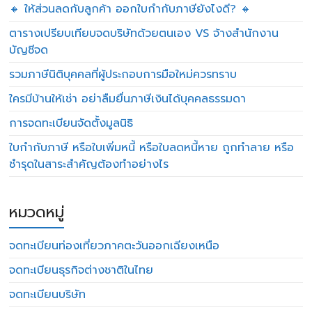
🔸 ให้ส่วนลดกับลูกค้า ออกใบกำกับภาษียังไงดี? 🔸
ตารางเปรียบเทียบจดบริษัทด้วยตนเอง VS จ้างสำนักงาน
บัญชีจด
รวมภาษีนิติบุคคลที่ผู้ประกอบการมือใหม่ควรทราบ
ใครมีบ้านให้เช่า อย่าลืมยื่นภาษีเงินได้บุคคลธรรมดา
การจดทะเบียนจัดตั้งมูลนิธิ
ใบกำกับภาษี หรือใบเพิ่มหนี้ หรือใบลดหนี้หาย ถูกทำลาย หรือ
ชำรุดในสาระสำคัญต้องทำอย่างไร
หมวดหมู่
จดทะเบียนท่องเที่ยวภาคตะวันออกเฉียงเหนือ
จดทะเบียนธุรกิจต่างชาติในไทย
จดทะเบียนบริษัท