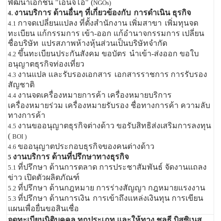
พัฒนาเอกชน "เอ็นจีโอ" (
NGOs)
งานบริการ ด้านอื่นๆ ที่เกี่ยวข้องกับ
การดำเนิน ธุรกิจ
4.
กาจดเปลี่ยนแปลง ที่ตั้งสำนักงาน เพิ่มสาขา
เพิ่มทุนจด
4.1
ทะเบียน แก้กรรมการ เข้า-ออก แก้อำนาจกรรมการ เปลี่ยน
ชื่อบริษัท
แปรสภาพห้างหุ้นส่วนเป็นบริษัทจำกัด
ขึ้นทะเบียนประกันสังคม ขอบัตร
นำเข้า-ส่งออก ขอใบ
4.2
อนุญาตธุรกิจท่องเที่ยว
งานแปล และรับรองเอกสาร
เอกสารราชการ การรับรอง
4.3
สัญชาติ
งานจดเครื่องหมายการค้า เครื่องหมายบริการ
4.4
เครื่องหมายร่วม เครื่องหมายรับรอง ชื่อทางการค้า ความลับ
ทางการค้า
งานขออนุญาตธุรกิจต่างด้าว ขอรับสิทธิส่งเสริมการลงทุน
4.5
(
BOI )
ขออนุญาตประกอบธุรกิจของคนต่างด้าว
4.6
งานบริการ ด้านที่ปรึกษาทางธุรกิจ
5
ที่ปรึกษา ด้านการตลาด การประชาสัมพันธ์ จัดงานแถลง
5.1
ข่าว เปิดตัวผลิตภัณฑ์
ที่ปรึกษา ด้านกฎหมาย การร่างสัญญา กฎหมายแรงงาน
5.2
ที่ปรึกษา ด้านการเงิน
การเข้าถึงแหล่งเงินทุน การเขียน
5.3
แผนเพื่อยื่นขอสินเชื่อ
จดทะเบียนนิติบุคคล ทุกประเภท และให้ทาง ชลธี บิสซิเนส