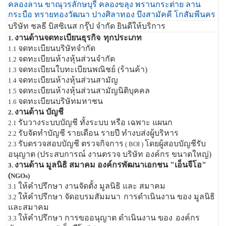
คลองลาน ขาณุวรลักษบุรี คลองขลุง พรานกระต่าย ลาน
กระบือ ทรายทองวัฒนา ปางศิลาทอง บึงสามัคคี โกสัมพีนคร
บริษัท ชลธี บิสซิเนส กรุ๊ป จำกัด ยินดีให้บริการ
งานด้านจดทะเบียนธุรกิจ
ทุกประเภท
1.
จดทะเบียนบริษัทจำกัด
1.1
จดทะเบียนห้างหุ้นส่วนจำกัด
1.2
จดทะเบียนใบทะเบียนพณิชย์ (ร้านค้า)
1.3
จดทะเบียนห้างหุ้นส่วนสามัญ
1.4
จดทะเบียนห้างหุ้นส่วนสามัญนิติบุคคล
1.5
จดทะเบียนบริษัทมหาชน
1.6
งานด้าน บัญชี
2.
รับวางระบบบัญชี ทั้งระบบ หรือ เฉพาะ แผนก
2.1
รับจัดทำบัญชี รายเดือน รายปี ทำงบส่งผู้บริหาร
2.2
รับตรวจสอบบัญชี ตรวจกิจการ
โดยผู้สอบบัญชีรับ
2.3
( BOI )
อนุญาต (ประสบการณ์ งานตรวจ บริษัท องค์กร ขนาดใหญ่)
งานด้าน มูลนิธิ สมาคม องค์กรพัฒนาเอกชน "เอ็นจีโอ"
3.
(
NGOs)
ให้คำปรึกษา งานจัดตั้ง มูลนิธิ และ สมาคม
3.1
ให้คำปรึกษา จัดอบรมสัมมนา
การดำเนินงาน ของ มูลนิธิ
3.2
และสมาคม
ให้คำปรึกษา การขออนุญาต ดำเนินงาน ของ
องค์กร
3.3