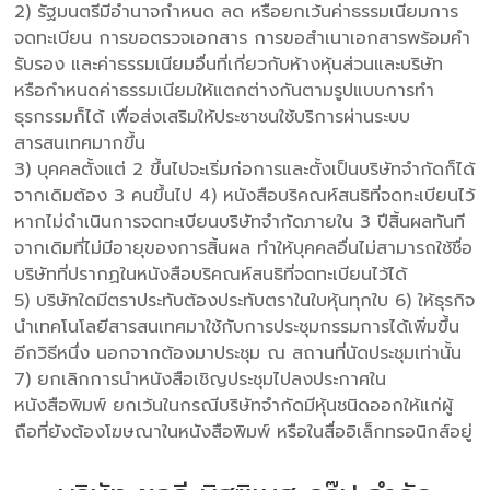
2) รัฐมนตรีมีอำนาจกำหนด ลด หรือยกเว้นค่าธรรมเนียมการ
จดทะเบียน การขอตรวจเอกสาร การขอสำเนาเอกสารพร้อมคำ
รับรอง และค่าธรรมเนียมอื่นที่เกี่ยวกับห้างหุ้นส่วนและบริษัท
หรือกำหนดค่าธรรมเนียมให้แตกต่างกันตามรูปแบบการทำ
ธุรกรรมก็ได้ เพื่อส่งเสริมให้ประชาชนใช้บริการผ่านระบบ
สารสนเทศมากขึ้น
3) บุคคลตั้งแต่ 2 ขึ้นไปจะเริ่มก่อการและตั้งเป็นบริษัทจำกัดก็ได้
จากเดิมต้อง 3 คนขึ้นไป 4) หนังสือบริคณห์สนธิที่จดทะเบียนไว้
หากไม่ดำเนินการจดทะเบียนบริษัทจำกัดภายใน 3 ปีสิ้นผลทันที
จากเดิมที่ไม่มีอายุของการสิ้นผล ทำให้บุคคลอื่นไม่สามารถใช้ชื่อ
บริษัทที่ปรากฏในหนังสือบริคณห์สนธิที่จดทะเบียนไว้ได้
5) บริษัทใดมีตราประทับต้องประทับตราในใบหุ้นทุกใบ 6) ให้ธุรกิจ
นำเทคโนโลยีสารสนเทศมาใช้กับการประชุมกรรมการได้เพิ่มขึ้น
อีกวิธีหนึ่ง นอกจากต้องมาประชุม ณ สถานที่นัดประชุมเท่านั้น
7) ยกเลิกการนำหนังสือเชิญประชุมไปลงประกาศใน
หนังสือพิมพ์ ยกเว้นในกรณีบริษัทจำกัดมีหุ้นชนิดออกให้แก่ผู้
ถือที่ยังต้องโฆษณาในหนังสือพิมพ์ หรือในสื่ออิเล็กทรอนิกส์อยู่