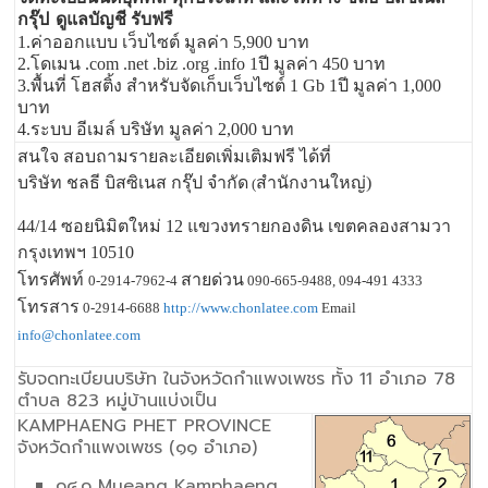
กรุ๊ป
ดูแลบัญชี รับฟรี
1.ค่าออกแบบ เว็บไซต์ มูลค่า 5,900 บาท
2.โดเมน .com .net .biz .org .info 1ปี มูลค่า 450 บาท
3.พื้นที่ โฮสติ้ง สำหรับจัดเก็บเว็บไซต์ 1 Gb 1ปี มูลค่า 1,000
บาท
4.ระบบ อีเมล์ บริษัท มูลค่า 2,000 บาท
สนใจ สอบถามรายละเอียดเพิ่มเติมฟรี ได้ที่
บริษัท ชลธี บิสซิเนส กรุ๊ป จำกัด
สำนักงานใหญ่)
(
44/14 ซอยนิมิตใหม่ 12 แขวงทรายกองดิน เขตคลองสามวา
กรุงเทพฯ 10510
โทรศัพท์
สายด่วน
0-2914-7962-4
090-665-9488, 094-491 4333
โทรสาร
0-2914-6688
http://www.chonlatee.com
Email
info@chonlatee.com
รับจดทะเบียนบริษัท ในจังหวัดกำแพงเพชร ทั้ง 11 อำเภอ 78
ตำบล 823 หมู่บ้านแบ่งเป็น
KAMPHAENG PHET PROVINCE
จังหวัดกำแพงเพชร (๑๑ อำเภอ)
๑๔.๑ Mueang Kamphaeng