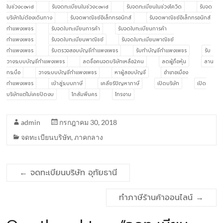
ในช่วงcovid
รับจดทะเบียนในช่วงcovid
รับจดทะเบียนในช่วงโควิด
รับจด
บริษัทไม่ต้องเดินทาง
รับจดพาณิชย์อิเล็กทรอนิกส์
รับจดพาณิชย์อิเล็กทรอนิกส์
กำแพงเพชร
รับจดใบทะเบียนการค้า
รับจดใบทะเบียนการค้า
กำแพงเพชร
รับจดใบทะเบียนพาณิชย์
รับจดใบทะเบียนพาณิชย์
กำแพงเพชร
รับตรวจสอบบัญชีกำแพงเพชร
รับทำบัญชีกำแพงเพชร
รับ
วางระบบบัญชีกำแพงเพชร
ลดชื่อคนจดบริษัทเหลือ2คน
ลดผู้ถือหุ้น
ลาน
กระบือ
วางระบบบัญชีกำแพงเพชร
หาผู้สอบบัญชี
อำเภอเมือง
กำแพงเพชร
เข้าสู่ระบบภาษี
เคลียร์ปัญหาภาษี
เปิดบริษัท
เปิด
บริษัทแต่ไม่เคยปิดงบ
โกสัมพีนคร
ไทรงาม
admin
กรกฎาคม 30, 2018
จดทะเบียนบริษัท
,
ภาคกลาง
←
จดทะเบียนบริษัท อุทัยธานี
ทำภาษีร้านค้าออนไลน์
→