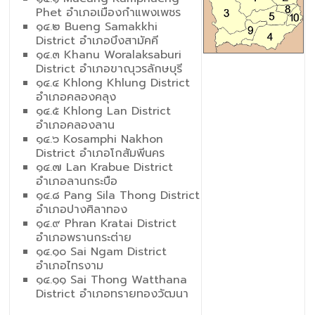
Phet อำเภอเมืองกำแพงเพชร
๑๔.๒ Bueng Samakkhi
District อำเภอบึงสามัคคี
๑๔.๓ Khanu Woralaksaburi
District อำเภอขาณุวรลักษบุรี
๑๔.๔ Khlong Khlung District
อำเภอคลองคลุง
๑๔.๕ Khlong Lan District
อำเภอคลองลาน
๑๔.๖ Kosamphi Nakhon
District อำเภอโกสัมพีนคร
๑๔.๗ Lan Krabue District
อำเภอลานกระบือ
๑๔.๘ Pang Sila Thong District
อำเภอปางศิลาทอง
๑๔.๙ Phran Kratai District
อำเภอพรานกระต่าย
๑๔.๑๐ Sai Ngam District
อำเภอไทรงาม
๑๔.๑๑ Sai Thong Watthana
District อำเภอทรายทองวัฒนา