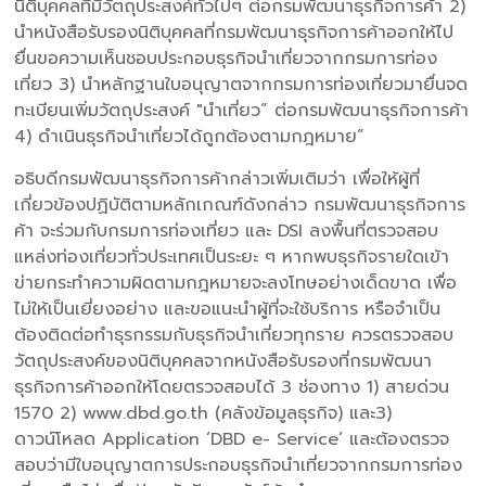
นิติบุคคลที่มีวัตถุประสงค์ทั่วไปๆ ต่อกรมพัฒนาธุรกิจการค้า 2)
นำหนังสือรับรองนิติบุคคลที่กรมพัฒนาธุรกิจการค้าออกให้ไป
ยื่นขอความเห็นชอบประกอบธุรกิจนำเที่ยวจากกรมการท่อง
เที่ยว 3) นำหลักฐานใบอนุญาตจากกรมการท่องเที่ยวมายื่นจด
ทะเบียนเพิ่มวัตถุประสงค์ "นำเที่ยว” ต่อกรมพัฒนาธุรกิจการค้า
4) ดำเนินธุรกิจนำเที่ยวได้ถูกต้องตามกฎหมาย”
อธิบดีกรมพัฒนาธุรกิจการค้ากล่าวเพิ่มเติมว่า เพื่อให้ผู้ที่
เกี่ยวข้องปฏิบัติตามหลักเกณฑ์ดังกล่าว กรมพัฒนาธุรกิจการ
ค้า จะร่วมกับกรมการท่องเที่ยว และ DSI ลงพื้นที่ตรวจสอบ
แหล่งท่องเที่ยวทั่วประเทศเป็นระยะ ๆ หากพบธุรกิจรายใดเข้า
ข่ายกระทำความผิดตามกฎหมายจะลงโทษอย่างเด็ดขาด เพื่อ
ไม่ให้เป็นเยี่ยงอย่าง และขอแนะนำผู้ที่จะใช้บริการ หรือจำเป็น
ต้องติดต่อทำธุรกรรมกับธุรกิจนำเที่ยวทุกราย ควรตรวจสอบ
วัตถุประสงค์ของนิติบุคคลจากหนังสือรับรองที่กรมพัฒนา
ธุรกิจการค้าออกให้โดยตรวจสอบได้ 3 ช่องทาง 1) สายด่วน
1570 2) www.dbd.go.th (คลังข้อมูลธุรกิจ) และ3)
ดาวน์โหลด Application ‘DBD e- Service’ และต้องตรวจ
สอบว่ามีใบอนุญาตการประกอบธุรกิจนำเที่ยวจากกรมการท่อง