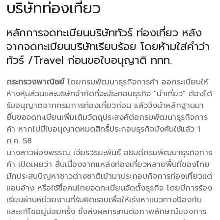
บริษัทท่องเที่ยว
หลักการจดทะเบียนบริษัททัวร์ ท่องเที่ยว หลัง
จากจดทะเบียนบริษัทเรียบร้อย โดยห้ามใส่คำว่า
ทัวร์ /Travel ก่อนขอใบอนุญาติ ททท.
กระทรวงพาณิชย์
โดยกรมพัฒนาธุรกิจการค้า ออกระเบียบให้
ห้างหุ้นส่วนและบริษัทจำกัดที่จะประกอบธุรกิจ "นำเที่ยว" ต้องได้
รับอนุญาตจากกรมการท่องเที่ยวก่อน แล้วจึงนำหลักฐานมา
ยื่นขอจดทะเบียนเพิ่มเติมวัตถุประสงค์ต่อกรมพัฒนาธุรกิจการ
ค้า หากไม่มีใบอนุญาตหมดสิทธิ์ประกอบธุรกิจบังคับใช้แล้ว 1
ก.ค. 58
นางสาวผ่องพรรณ เจียรวิริยะพันธ์ อธิบดีกรมพัฒนาธุรกิจการ
ค้า เปิดเผยว่า สืบเนื่องจากแหล่งท่องเที่ยวหลายพื้นที่ของไทย
มักประสบปัญหาชาวต่างชาติเข้ามาประกอบกิจการท่องเที่ยวแต่
แอบอ้าง หรือใช้ชื่อคนไทยจดทะเบียนจัดตั้งธุรกิจ โดยมีการร้อง
เรียนผ่านหน่วยงานที่รับผิดชอบเพื่อให้เร่งหาแนวทางป้องกัน
และแก้ไขอยู่บ่อยครั้ง ซึ่งส่งผลกระทบต่อภาพลักษณ์ของการ