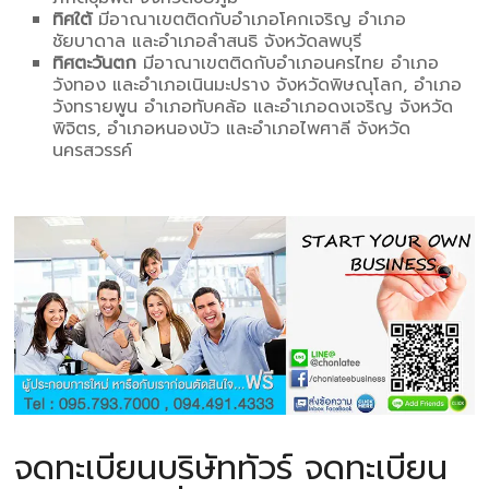
ทิศใต้
มีอาณาเขตติดกับอำเภอโคกเจริญ อำเภอ
ชัยบาดาล และอำเภอลำสนธิ จังหวัดลพบุรี
ทิศตะวันตก
มีอาณาเขตติดกับอำเภอนครไทย อำเภอ
วังทอง และอำเภอเนินมะปราง จังหวัดพิษณุโลก, อำเภอ
วังทรายพูน อำเภอทับคล้อ และอำเภอดงเจริญ จังหวัด
พิจิตร, อำเภอหนองบัว และอำเภอไพศาลี จังหวัด
นครสวรรค์
จดทะเบียนบริษัททัวร์ จดทะเบียน