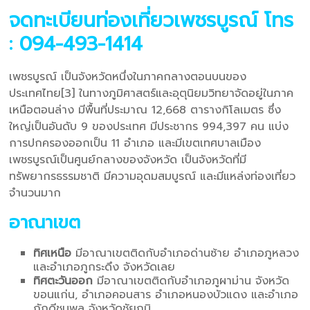
จดทะเบียนท่องเที่ยวเพชรบูรณ์
โทร
: 094-493-1414
เพชรบูรณ์ เป็นจังหวัดหนึ่งในภาคกลางตอนบนของ
ประเทศไทย[3] ในทางภูมิศาสตร์และอุตุนิยมวิทยาจัดอยู่ในภาค
เหนือตอนล่าง มีพื้นที่ประมาณ 12,668 ตารางกิโลเมตร ซึ่ง
ใหญ่เป็นอันดับ 9 ของประเทศ มีประชากร 994,397 คน แบ่ง
การปกครองออกเป็น 11 อำเภอ และมีเขตเทศบาลเมือง
เพชรบูรณ์เป็นศูนย์กลางของจังหวัด เป็นจังหวัดที่มี
ทรัพยากรธรรมชาติ มีความอุดมสมบูรณ์ และมีแหล่งท่องเที่ยว
จำนวนมาก
อาณาเขต
ทิศเหนือ
มีอาณาเขตติดกับอำเภอด่านซ้าย อำเภอภูหลวง
และอำเภอภูกระดึง จังหวัดเลย
ทิศตะวันออก
มีอาณาเขตติดกับอำเภอภูผาม่าน จังหวัด
ขอนแก่น, อำเภอคอนสาร อำเภอหนองบัวแดง และอำเภอ
ภักดีชุมพล จังหวัดชัยภูมิ