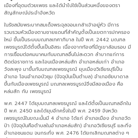
เมืองที่อุดมด้วยเพชร และได้นำไปใช้เป็นส่วนหนึ่งของตรา
สัญลักษณ์ประจำจังหวัด
ในรัชสมัยพระบาทสมเด็จพระจุลจอมเกล้าเจ้าอยู่หัว มีการ
รวบรวมหัวเมืองตามชายแดนที่สำคัญตั้งเป็นเขตการปกครอง
ใหม่ ขึ้นเป็นระบบมณฑลเทศาภิบาล ในปี พ.ศ. 2442 มณฑล
เพชรบูรณ์ได้ตั้งขึ้นเป็นอิสระ เนื่องจากท้องที่มีภูเขาล้อมรอบ มี
การเชื่อมต่อคมนาคมกับมณฑลอื่นไม่สะดวก ลำบากแก่การ
ติดต่อราชการ และโอนเมืองหล่มสัก อำเภอหล่มเก่า อำเภอ
วังสะพุง มาขึ้นกับมณฑลเพชรบูรณ์ ยุบเมืองวิเชียรบุรีเป็น
อำเภอ โอนอำเภอบัวชุม (ปัจจุบันเป็นตำบล) อำเภอชัยบาดาล
ขึ้นกับเมืองเพชรบูรณ์ มณฑลเพชรบูรณ์จึงมีสองเมือง คือ
หล่มสัก กับ เพชรบูรณ์
พ.ศ. 2447 ได้ยุบมณฑลเพชรบูรณ์ และได้ตั้งเป็นมณฑลอีกใน
ปี พ.ศ. 2450 และได้ยุบอีกครั้งในปี พ.ศ. 2459 จังหวัด
เพชรบูรณ์ในขณะนั้นมี 4 อำเภอ ได้แก่ อำเภอเมือง อำเภอวัด
ป่า (ปัจจุบันคือตำบลในอำเภอหล่มสัก) อำเภอวิเชียรบุรี และกิ่ง
อำเภอชนแดน จนกระทั่ง พ.ศ. 2476 ได้ยกเลิกมณฑลต่าง ๆ