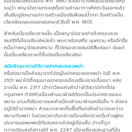
เมืองเชียงใหม่จนถึง พ.ศ. 1860 ส่วนตำนานพื้นเมืองเชียงใหม่
ระบุว่า พญามังรายทรงเสด็จตามช้างมาทางทิศตะวันออกแล้ว
เห็นชัยภูมิเหมาะแก่การสร้างเมืองริมฝั่งแม่น้ำกก จึงสร้างเป็น
เวียงล้อมรอบดอยจอมทองไว้ในปี พ.ศ. 1805
สำหรับเมืองเชียงรายนั้น เมื่อพญามังรายย้ายไปครองราช
สมบัติที่เมืองเชียงใหม่แล้ว พระราชโอรสคือ ขุนคราม หรืออีกชื่อ
หนึ่งว่าพญาไชยสงคราม ก็ได้ครองราชสมบัติสืบต่อมา นับแต่
นั้นเมืองเชียงรายก็ขึ้นต่อเมืองเชียงใหม่
สมัยล้านนาภายใต้การปกครองของพม่า
ครั้นต่อมาเมื่อล้านนาตกไปอยู่ในปกครองของพม่า ในปี พ.ศ.
2101 พม่าได้ตั้งขุนนางปกครองเมืองเชียงรายเรื่อยมา หลัง
จากนั้น พ.ศ. 2317 เจ้ากาวิละแห่งลำปางได้สวามิภักดิ์ต่อ
กรุงเทพฯ ทำให้หัวเมืองล้านนาฝ่ายใต้ตกเป็นประเทศราชของ
สยาม ขณะที่เชียงรายและหัวเมืองล้านนาฝ่านเหนืออื่น ๆ ยังคง
อยู่ใต้อำนาจพม่า ล้านนากลายเป็นพื้นที่แย่งชิงอำนาจระหว่าง
สยามกับพม่า ในช่วงเวลาดังกล่าวเมืองเชียงรายเริ่มร้างผู้คน
ประชาชนอพยพหนีภัยสงครามไปอยู่เมืองอื่น บ้างก็ถูก
กวาดต้อนลงไปทางใต้ พ.ศ. 2247 เมืองเชียงแสนฐานที่มั่น