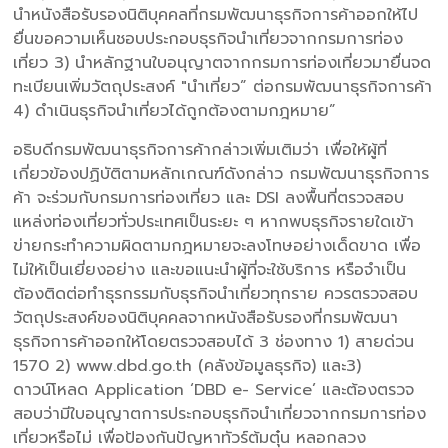
นำหนังสือรับรองนิติบุคคลที่กรมพัฒนาธุรกิจการค้าออกให้ไป
ยื่นขอความเห็นชอบประกอบธุรกิจนำเที่ยวจากกรมการท่อง
เที่ยว 3) นำหลักฐานใบอนุญาตจากกรมการท่องเที่ยวมายื่นจด
ทะเบียนเพิ่มวัตถุประสงค์ "นำเที่ยว” ต่อกรมพัฒนาธุรกิจการค้า
4) ดำเนินธุรกิจนำเที่ยวได้ถูกต้องตามกฎหมาย”
อธิบดีกรมพัฒนาธุรกิจการค้ากล่าวเพิ่มเติมว่า เพื่อให้ผู้ที่
เกี่ยวข้องปฏิบัติตามหลักเกณฑ์ดังกล่าว กรมพัฒนาธุรกิจการ
ค้า จะร่วมกับกรมการท่องเที่ยว และ DSI ลงพื้นที่ตรวจสอบ
แหล่งท่องเที่ยวทั่วประเทศเป็นระยะ ๆ หากพบธุรกิจรายใดเข้า
ข่ายกระทำความผิดตามกฎหมายจะลงโทษอย่างเด็ดขาด เพื่อ
ไม่ให้เป็นเยี่ยงอย่าง และขอแนะนำผู้ที่จะใช้บริการ หรือจำเป็น
ต้องติดต่อทำธุรกรรมกับธุรกิจนำเที่ยวทุกราย ควรตรวจสอบ
วัตถุประสงค์ของนิติบุคคลจากหนังสือรับรองที่กรมพัฒนา
ธุรกิจการค้าออกให้โดยตรวจสอบได้ 3 ช่องทาง 1) สายด่วน
1570 2) www.dbd.go.th (คลังข้อมูลธุรกิจ) และ3)
ดาวน์โหลด Application ‘DBD e- Service’ และต้องตรวจ
สอบว่ามีใบอนุญาตการประกอบธุรกิจนำเที่ยวจากกรมการท่อง
เที่ยวหรือไม่ เพื่อป้องกันปัญหาทัวร์ต้มตุ๋น หลอกลวง