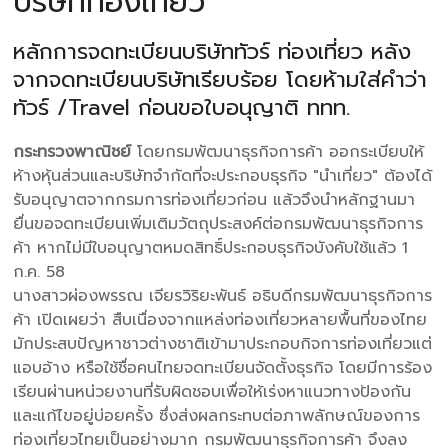
บริษัทท่องเที่ยว
หลักการจดทะเบียนบริษัททัวร์ ท่องเที่ยว หลัง
จากจดทะเบียนบริษัทเรียบร้อย โดยห้ามใส่คำว่า
ทัวร์ /Travel ก่อนขอใบอนุญาติ ททท.
กระทรวงพาณิชย์
โดยกรมพัฒนาธุรกิจการค้า ออกระเบียบให้
ห้างหุ้นส่วนและบริษัทจำกัดที่จะประกอบธุรกิจ "นำเที่ยว" ต้องได้
รับอนุญาตจากกรมการท่องเที่ยวก่อน แล้วจึงนำหลักฐานมา
ยื่นขอจดทะเบียนเพิ่มเติมวัตถุประสงค์ต่อกรมพัฒนาธุรกิจการ
ค้า หากไม่มีใบอนุญาตหมดสิทธิ์ประกอบธุรกิจบังคับใช้แล้ว 1
ก.ค. 58
นางสาวผ่องพรรณ เจียรวิริยะพันธ์ อธิบดีกรมพัฒนาธุรกิจการ
ค้า เปิดเผยว่า สืบเนื่องจากแหล่งท่องเที่ยวหลายพื้นที่ของไทย
มักประสบปัญหาชาวต่างชาติเข้ามาประกอบกิจการท่องเที่ยวแต่
แอบอ้าง หรือใช้ชื่อคนไทยจดทะเบียนจัดตั้งธุรกิจ โดยมีการร้อง
เรียนผ่านหน่วยงานที่รับผิดชอบเพื่อให้เร่งหาแนวทางป้องกัน
และแก้ไขอยู่บ่อยครั้ง ซึ่งส่งผลกระทบต่อภาพลักษณ์ของการ
ท่องเที่ยวไทยเป็นอย่างมาก กรมพัฒนาธุรกิจการค้า จึงลง