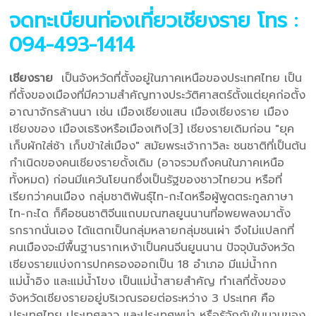
จดทะเบียนท่องเที่ยวเชียงราย
โทร :
094-493-1414
เชียงราย
เป็นจังหวัดที่ตั้งอยู่ในภาคเหนือของประเทศไทย เป็น
ที่ตั้งของเมืองที่มีความสำคัญทางประวัติศาสตร์ตั้งแต่ยุคก่อตั้ง
อาณาจักรล้านนา เช่น เมืองเชียงแสน เมืองเชียงราย เมือง
เชียงของ เมืองเธริงหรือเมืองเทิง[3] เชียงรายเดิมก่อน "ยุค
เก็บผักใส่ซ้า เก็บข้าใส่เมือง" สมัยพระเจ้ากาวิละ ชนชาติที่เป็นต้น
กำเนิดของคนเชียงรายดั้งเดิม (อาจรวมถึงคนในภาคเหนือ
ทั้งหมด) ก่อนมีแคว้นโยนกซึ่งเป็นรัฐของชาวไทยวน หรือที่
เรียกว่าคนเมือง กลุ่มชาติพันธุ์ไท-กะไดหรือผู้พูดตระกูลภาษา
ไท-กะได ก็คือชนชาติจีนแถบมณฑลยูนนานที่อพยพลงมาตั้ง
รกรากนั่นเอง ได้แตกเป็นกลุ่มหลายกลุ่มชนเผ่า จึงไม่แปลกที่
คนเมืองจะมีพื้นฐานรากเหง้าเป็นคนจีนยูนนาน ปัจจุบันจังหวัด
เชียงรายแบ่งการปกครองออกเป็น 18 อำเภอ มีแม่น้ำกก
แม่น้ำอิง และแม่น้ำโขง เป็นแม่น้ำสายสำคัญ ทำเลที่ตั้งของ
จังหวัดเชียงรายอยู่บริเวณรอยต่อระหว่าง 3 ประเทศ คือ
ประเทศไทย ประเทศลาว และประเทศพม่า หรือรู้จักกันในนามของ