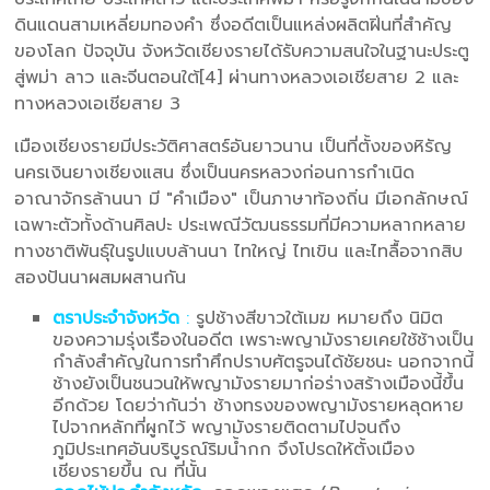
ดินแดนสามเหลี่ยมทองคำ ซึ่งอดีตเป็นแหล่งผลิตฝิ่นที่สำคัญ
ของโลก ปัจจุบัน จังหวัดเชียงรายได้รับความสนใจในฐานะประตู
สู่พม่า ลาว และจีนตอนใต้[4] ผ่านทางหลวงเอเชียสาย 2 และ
ทางหลวงเอเชียสาย 3
เมืองเชียงรายมีประวัติศาสตร์อันยาวนาน เป็นที่ตั้งของหิรัญ
นครเงินยางเชียงแสน ซึ่งเป็นนครหลวงก่อนการกำเนิด
อาณาจักรล้านนา มี "คำเมือง" เป็นภาษาท้องถิ่น มีเอกลักษณ์
เฉพาะตัวทั้งด้านศิลปะ ประเพณีวัฒนธรรมที่มีความหลากหลาย
ทางชาติพันธุ์ในรูปแบบล้านนา ไทใหญ่ ไทเขิน และไทลื้อจากสิบ
สองปันนาผสมผสานกัน
ตราประจำจังหวัด
:
รูปช้างสีขาวใต้เมฆ หมายถึง นิมิต
ของความรุ่งเรืองในอดีต เพราะพญามังรายเคยใช้ช้างเป็น
กำลังสำคัญในการทำศึกปราบศัตรูจนได้ชัยชนะ นอกจากนี้
ช้างยังเป็นชนวนให้พญามังรายมาก่อร่างสร้างเมืองนี้ขึ้น
อีกด้วย โดยว่ากันว่า ช้างทรงของพญามังรายหลุดหาย
ไปจากหลักที่ผูกไว้ พญามังรายติดตามไปจนถึง
ภูมิประเทศอันบริบูรณ์ริมน้ำกก จึงโปรดให้ตั้งเมือง
เชียงรายขึ้น ณ ที่นั้น