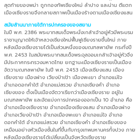
สุดท้ายของพม่า ถูกกองทัพเชียงใหม่ ลำปาง และน่าน ตีแตก
เมืองเชียงรายจึงกลายสภาพเป็นเมืองร้างตามเมืองเชียงแสน
สมัยล้านนาภายใต้การปกครองของสยาม
ในปี พ.ศ. 2386 พระบาทสมเด็จพระนั่งเกล้าเจ้าอยู่หัวมีพระบรม
ราชานุญาตให้เจ้าหลวงเชียงใหม่ฟื้นฟูเชียงรายขึ้นใหม่ ภาย
หลังเมืองเชียงรายได้เป็นส่วนหนึ่งของมณฑลพายัพ กระทั่งปี
พ.ศ. 2453 ในสมัยพระบาทสมเด็จพระจุลจอมเกล้าเจ้าอยู่หัวจึง
มีประกาศกระทรวงมหาดไทย ยกฐานะเมืองเชียงรายเป็นเมือง
จัตวามณฑลพายัพ ในปี พ.ศ. 2453 เมืองเชียงแสน เมือง
เชียงราย เมืองฝาง เวียงป่าเป้า เมืองพะเยา อำเภอแม่ใจ
อำเภอดอกคำใต้ อำเภอแม่สรวย อำเภอเชียงคำ อำเภอ
เชียงของ ตั้งเป็นเมืองจัตวาเรียกว่าเมืองเชียงราย อยู่ใน
มณฑลพายัพ และจัดแบ่งการปกครองออกเป็น 10 อำเภอ คือ
อำเภอเมืองเชียงราย อำเภอเมืองเชียงแสน อำเภอเมืองฝาง
อำเภอเวียงป่าเป้า อำเภอเมืองพะเยา อำเภอแม่ใจ อำเภอ
ดอกคำใต้ อำเภอแม่สรวย อำเภอเชียงคำ อำเภอเชียงของ
เหมือนอย่างหัวเมืองชั้นในที่ขึ้นกับกรุงเทพมหานครทั้งปวง ภาย
หลังเมืองเชียงรายได้เปลี่ยนเป็นจังหวัดเชียงราย