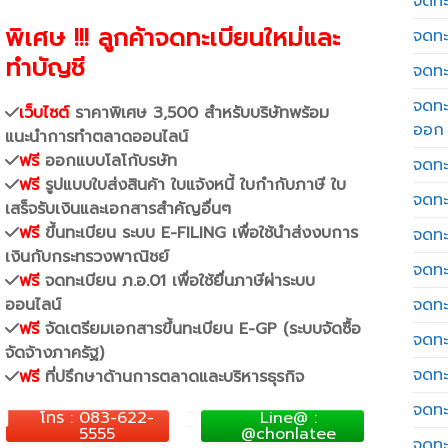
จดทะเ
พิเศษ !!! ลูกค้าจดทะเบียนใหม่และ
จดทะ
ทำบัญชี
จดทะ
จดทะ
เว็บไซต์
ราคาพิเศษ 3,500 สำหรับบริษัทพร้อม
ออก
แนะนำการทำตลาดออนไลน์
ฟรี
ออกแบบโลโก้บรษัท
จดทะ
ฟรี
รูปแบบใบส่งสินค้า ใบแจ้งหนี้ ใบกำกับภาษี ใบ
จดทะ
เสร็จรับเงินและเอกสารสำคัญอื่นๆ
ฟรี
ขึ้นทะเบียน ระบบ E-FILING เพื่อใช้นำส่งงบการ
จดทะเ
เงินกับกระทรวงพาณิชย์
จดทะ
ฟรี
จดทะเบียน ภ.อ.01 เพื่อใช้ยื่นภาษีผ่าระบบ
ออนไลน์
จดทะ
ฟรี
จัดเตรียมเอกสารขึ้นทะเบียน E-GP (ระบบจัดซื้อ
จดทะ
จัดจ้างภาครัฐ)
จดทะ
ฟรี
ที่ปรึกษาด้านการตลาดและบริหารธุรกิจ
จดทะ
โทร : 083-622-
Line@ :
5555
@chonlatee
จดทะ