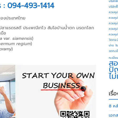
บริษัทพ
ร : 094-493-1414
บริษัทพ
ควบคุม
งของประเทศไทย
ควบคุม
ควบคุม
ี ปลาแรดรสดี ประเพณีเทโว ส้มโอบ้านน้ำตก มรดกโลก
ควบคุม
ะบือ
ควบคุม
a
var.
siamensis
)
วิดกระบี
permum regium
)
น่าน
รั
oramy
)
จดทะเบี
ทะเบียน
สอ
ปั
ไม
เรื่
8 หลั
เอกส