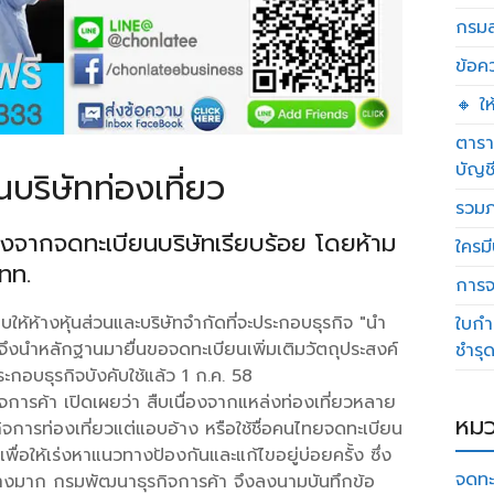
กรมส
ข้อค
🔸 ใ
ตารา
บัญช
บริษัทท่องเที่ยว
รวมภ
ลังจากจดทะเบียนบริษัทเรียบร้อย โดยห้าม
ใครมี
ททท.
การจด
้ห้างหุ้นส่วนและบริษัทจำกัดที่จะประกอบธุรกิจ "นำ
ใบกำ
จึงนำหลักฐานมายื่นขอจดทะเบียนเพิ่มเติมวัตถุประสงค์
ชำรุ
กอบธุรกิจบังคับใช้แล้ว 1 ก.ค. 58
การค้า เปิดเผยว่า สืบเนื่องจากแหล่งท่องเที่ยวหลาย
หมว
จการท่องเที่ยวแต่แอบอ้าง หรือใช้ชื่อคนไทยจดทะเบียน
พื่อให้เร่งหาแนวทางป้องกันและแก้ไขอยู่บ่อยครั้ง ซึ่ง
จดทะ
างมาก กรมพัฒนาธุรกิจการค้า จึงลงนามบันทึกข้อ