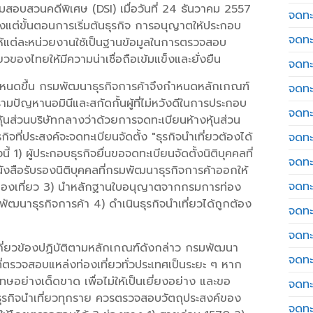
อบสวนคดีพิเศษ (DSI) เมื่อวันที่ 24 ธันวาคม 2557
จดทะ
้งแต่ขั้นตอนการเริ่มต้นธุรกิจ การอนุญาตให้ประกอบ
จดทะ
อให้แต่ละหน่วยงานใช้เป็นฐานข้อมูลในการตรวจสอบ
ของไทยให้มีความน่าเชื่อถือเข้มแข็งและยั่งยืน
จดทะ
ันกำหนดขึ้น กรมพัฒนาธุรกิจการค้าจึงกำหนดหลักเกณฑ์
จดทะเ
งปรามปัญหานอมินีและสกัดกั้นผู้ที่ไม่หวังดีในการประกอบ
จดทะ
้นส่วนบริษัทกลางว่าด้วยการจดทะเบียนห้างหุ้นส่วน
กิจที่ประสงค์จะจดทะเบียนจัดตั้ง "ธุรกิจนำเที่ยวต้องได้
จดทะ
1) ผู้ประกอบธุรกิจยื่นขอจดทะเบียนจัดตั้งนิติบุคคลที่
จดทะ
ังสือรับรองนิติบุคคลที่กรมพัฒนาธุรกิจการค้าออกให้
จดทะเ
ท่องเที่ยว 3) นำหลักฐานใบอนุญาตจากกรมการท่อง
มพัฒนาธุรกิจการค้า 4) ดำเนินธุรกิจนำเที่ยวได้ถูกต้อง
จดทะเ
จดทะ
ที่เกี่ยวข้องปฏิบัติตามหลักเกณฑ์ดังกล่าว กรมพัฒนา
จดทะ
ที่ตรวจสอบแหล่งท่องเที่ยวทั่วประเทศเป็นระยะ ๆ หาก
ย่างเด็ดขาด เพื่อไม่ให้เป็นเยี่ยงอย่าง และขอ
จดทะ
ับธุรกิจนำเที่ยวทุกราย ควรตรวจสอบวัตถุประสงค์ของ
จดทะ