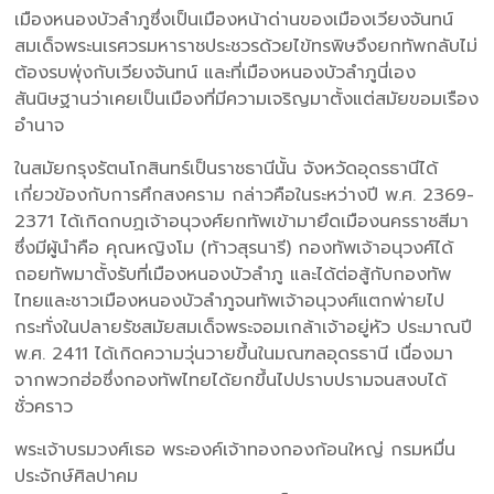
เมืองหนองบัวลำภูซึ่งเป็นเมืองหน้าด่านของเมืองเวียงจันทน์
สมเด็จพระนเรศวรมหาราชประชวรด้วยไข้ทรพิษจึงยกทัพกลับไม่
ต้องรบพุ่งกับเวียงจันทน์ และที่เมืองหนองบัวลำภูนี่เอง
สันนิษฐานว่าเคยเป็นเมืองที่มีความเจริญมาตั้งแต่สมัยขอมเรือง
อำนาจ
ในสมัยกรุงรัตนโกสินทร์เป็นราชธานีนั้น จังหวัดอุดรธานีได้
เกี่ยวข้องกับการศึกสงคราม กล่าวคือในระหว่างปี พ.ศ. 2369-
2371 ได้เกิดกบฏเจ้าอนุวงศ์ยกทัพเข้ามายึดเมืองนครราชสีมา
ซึ่งมีผู้นำคือ คุณหญิงโม (ท้าวสุรนารี) กองทัพเจ้าอนุวงศ์ได้
ถอยทัพมาตั้งรับที่เมืองหนองบัวลำภู และได้ต่อสู้กับกองทัพ
ไทยและชาวเมืองหนองบัวลำภูจนทัพเจ้าอนุวงศ์แตกพ่ายไป
กระทั่งในปลายรัชสมัยสมเด็จพระจอมเกล้าเจ้าอยู่หัว ประมาณปี
พ.ศ. 2411 ได้เกิดความวุ่นวายขึ้นในมณฑลอุดรธานี เนื่องมา
จากพวกฮ่อซึ่งกองทัพไทยได้ยกขึ้นไปปราบปรามจนสงบได้
ชั่วคราว
พระเจ้าบรมวงศ์เธอ พระองค์เจ้าทองกองก้อนใหญ่ กรมหมื่น
ประจักษ์ศิลปาคม