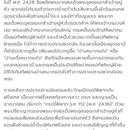
ในปี พ.ศ. 2428 รัชสมัยพระบาทสมเด็จพระจุลจอมเกล้าเจ้าอยู่
หัว พวกฮ่อได้รวมตัวก่อการร้ายกำเริบเสิบสานขึ้นอีกในมณฑล
อุดรธานีและฝั่งซ้ายแม่น้ำโขง และมีท่าทีจะรุนแรง พระบาท
สมเด็จพระจุลจอมเกล้าเจ้าอยู่หัวโปรดเกล้าฯ ให้พระเจ้าบรมวงศ์
เธอ พระองค์เจ้าทองกองก้อนใหญ่ กรมหมื่นประจักษ์ศิลปาคม
เป็นแม่ทัพใหญ่ฝ่ายใต้ และเจ้าหมื่นไวยวรนาถเป็นแม่ทัพใหญ่
ฝ่ายเหนือ ไปทำการปราบปรามพวกฮ่อ ในเวลานั้นเมืองอุดรธานี
ก็ยังไม่ปรากฏชื่อ เพียงแต่ปรากฏชื่อ "บ้านหมากแข้ง" หรือ
"บ้านเดื่อหมากแข้ง" สังกัดเมืองหนองคายขึ้นการปกครองกับ
มณฑลอุดรธานี และกรมหมื่นประจักษ์ศิลปาคมแม่ทัพใหญ่ฝ่าย
ใต้ได้เดินทัพผ่านบ้านหมากแข้งไปทำการปราบปรามพวกฮ่อจน
สงบ
ภายหลังการปราบปรามฮ่อสงบแล้ว ไทยมีกรณีพิพาทกับ
ฝรั่งเศส เนื่องจากฝรั่งเศลต้องการลาว เขมร และญวนเป็น
อาณานิคม เรียกว่า "กรณีพิพาท ร.ศ. 112 (พ.ศ. 2436)" ด้วย
พระปรีชาญาณของพระบาทสมเด็จพระจุลจอมเกล้าเจ้าอยู่หัวที่
ทรงยอมเสียสละส่วนน้อยเพื่อรักษาประเทศไว้ จึงทรงสละดิน
แดนฝั่งซ้ายแม่น้ำโขงให้แก่ฝรั่งเศส และตามสนธิสัญญาที่ทำขึ้น