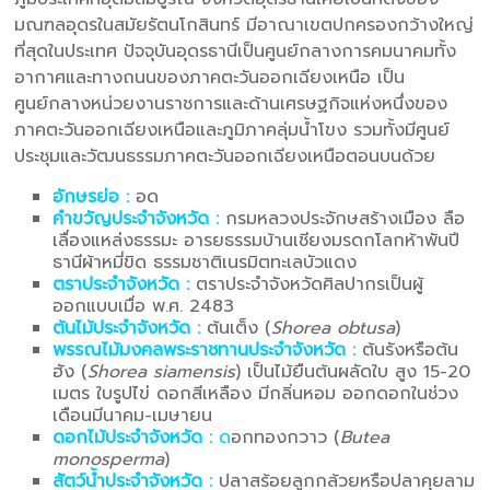
มณฑลอุดรในสมัยรัตนโกสินทร์ มีอาณาเขตปกครองกว้างใหญ่
ที่สุดในประเทศ ปัจจุบันอุดรธานีเป็นศูนย์กลางการคมนาคมทั้ง
อากาศและทางถนนของภาคตะวันออกเฉียงเหนือ เป็น
ศูนย์กลางหน่วยงานราชการและด้านเศรษฐกิจแห่งหนึ่งของ
ภาคตะวันออกเฉียงเหนือและภูมิภาคลุ่มน้ำโขง รวมทั้งมีศูนย์
ประชุมและวัฒนธรรมภาคตะวันออกเฉียงเหนือตอนบนด้วย
อักษรย่อ :
อด
คำขวัญประจำจังหวัด :
กรมหลวงประจักษสร้างเมือง ลือ
เลื่องแหล่งธรรมะ อารยธรรมบ้านเชียงมรดกโลกห้าพันปี
ธานีผ้าหมี่ขิด ธรรมชาติเนรมิตทะเลบัวแดง
ตราประจำจังหวัด :
ตราประจำจังหวัดศิลปากรเป็นผู้
ออกแบบเมื่อ พ.ศ. 2483
ต้นไม้ประจำจังหวัด :
ต้นเต็ง (
Shorea obtusa
)
พรรณไม้มงคลพระราชทานประจำจังหวัด :
ต้นรังหรือต้น
ฮัง (
Shorea siamensis
) เป็นไม้ยืนต้นผลัดใบ สูง 15-20
เมตร ใบรูปไข่ ดอกสีเหลือง มีกลิ่นหอม ออกดอกในช่วง
เดือนมีนาคม-เมษายน
ดอกไม้ประจำจังหวัด :
ด
อกทองกวาว (
Butea
monosperma
)
สัตว์น้ำประจำจังหวัด :
ปลาสร้อยลูกกล้วยหรือปลาคุยลาม