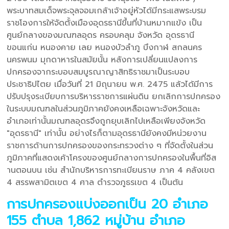
พระบาทสมเด็จพระจุลจอมเกล้าเจ้าอยู่หัวได้มีกระแสพระบรม
ราชโองการให้จัดตั้งเมืองอุดรธานีขึ้นที่บ้านหมากแข้ง เป็น
ศูนย์กลางของมณฑลอุดร ครอบคลุม จังหวัด อุดรธานี
ขอนแก่น หนองคาย เลย หนองบัวลำภู บึงกาฬ สกลนคร
นครพนม มุกดาหารในสมัยนั้น หลังการเปลี่ยนแปลงการ
ปกครองจากระบอบสมบูรณาญาสิทธิราชมาเป็นระบอบ
ประชาธิปไตย เมื่อวันที่ 21 มิถุนายน พ.ศ. 2475 แล้วได้มีการ
ปรับปรุงระเบียบการบริหารราชการแผ่นดิน ยกเลิกการปกครอง
ในระบบมณฑลในส่วนภูมิภาคยังคงเหลือเฉพาะจังหวัดและ
อำเภอเท่านั้นมณฑลอุดรจึงถูกยุบเลิกไปเหลือเพียงจังหวัด
"อุดรธานี" เท่านั้น อย่างไรก็ตามอุดรธานียังคงมีหน่วยงาน
ราชการด้านการปกครองของกระทรวงต่าง ๆ ที่จัดตั้งในส่วน
ภูมิภาคที่แสดงเค้าโครงของศูนย์กลางการปกครองในพื้นที่อิส
านตอนบน เช่น สำนักบริหารการทะเบียนราษ ภาค 4 คลังเขต
4 สรรพสามิตเขต 4 ศาล ตำรวจภูธรเขต 4 เป็นต้น
การปกครองแบ่งออกเป็น 20 อำเภอ
155 ตำบล 1,862 หมู่บ้าน อำเภอ