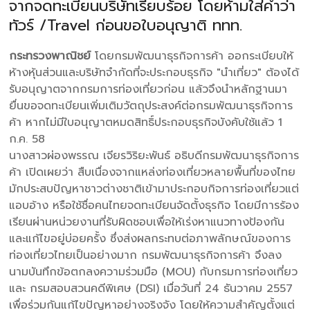
จากจดทะเบียนบริษัทเรียบร้อย โดยห้ามใส่คำว่า
ทัวร์ /Travel ก่อนขอใบอนุญาติ ททท.
กระทรวงพาณิชย์
โดยกรมพัฒนาธุรกิจการค้า ออกระเบียบให้
ห้างหุ้นส่วนและบริษัทจำกัดที่จะประกอบธุรกิจ "นำเที่ยว" ต้องได้
รับอนุญาตจากกรมการท่องเที่ยวก่อน แล้วจึงนำหลักฐานมา
ยื่นขอจดทะเบียนเพิ่มเติมวัตถุประสงค์ต่อกรมพัฒนาธุรกิจการ
ค้า หากไม่มีใบอนุญาตหมดสิทธิ์ประกอบธุรกิจบังคับใช้แล้ว 1
ก.ค. 58
นางสาวผ่องพรรณ เจียรวิริยะพันธ์ อธิบดีกรมพัฒนาธุรกิจการ
ค้า เปิดเผยว่า สืบเนื่องจากแหล่งท่องเที่ยวหลายพื้นที่ของไทย
มักประสบปัญหาชาวต่างชาติเข้ามาประกอบกิจการท่องเที่ยวแต่
แอบอ้าง หรือใช้ชื่อคนไทยจดทะเบียนจัดตั้งธุรกิจ โดยมีการร้อง
เรียนผ่านหน่วยงานที่รับผิดชอบเพื่อให้เร่งหาแนวทางป้องกัน
และแก้ไขอยู่บ่อยครั้ง ซึ่งส่งผลกระทบต่อภาพลักษณ์ของการ
ท่องเที่ยวไทยเป็นอย่างมาก กรมพัฒนาธุรกิจการค้า จึงลง
นามบันทึกข้อตกลงความร่วมมือ (MOU) กับกรมการท่องเที่ยว
และ กรมสอบสวนคดีพิเศษ (DSI) เมื่อวันที่ 24 ธันวาคม 2557
เพื่อร่วมกันแก้ไขปัญหาอย่างจริงจัง โดยให้ความสำคัญตั้งแต่