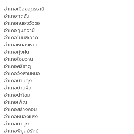
อำเภอเมืองอุดรธานี
อำเภอกุดจับ
อำเภอหนองวัวซอ
อำเภอกุมภวาปี
อำเภอโนนสะอาด
อำเภอหนองหาน
อำเภอทุ่งฝน
อำเภอไชยวาน
อำเภอศรีธาตุ
อำเภอวังสามหมอ
อำเภอบ้านดุง
อำเภอบ้านผือ
อำเภอน้ำโสม
อำเภอเพ็ญ
อำเภอสร้างคอม
อำเภอหนองแสง
อำเภอนายูง
อำเภอพิบูลย์รักษ์