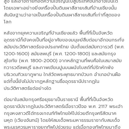
สูง และอาจถ่ายทอดความเจริญนี้ไปสู่ประเทศจีนก็อาจเป็นได้
โดยเฉพาะอย่างยิ่งเครื่องปั้นดินเผาสีลายเส้นที่บ้านเชียงนั้น
สันนิษฐานว่าอาจเป็นเครื่องปั้นดินเผาสีลายเส้นที่เก่าที่สุดของ
โลก
หลังจากยุคความเจริญที่บ้านเชียงแล้ว พื้นที่ที่เป็นจังหวัด
อุดรธานีก็ยังคงเป็นที่อยู่อาศัยของมนุษย์สืบต่อมาอีกจนกระทั่ง
สมัยประวัติศาสตร์ของประเทศไทย นับตั้งแต่สมัยทวารวดี (พ.ศ.
1200-1600) สมัยลพบุรี (พ.ศ. 1200-1800) และสมัยกรุง
สุโขทัย (พ.ศ. 1800-2000) จากหลักฐานที่พบคือใบเสมาสมัย
ทวารวดีลพบุรี และภาพเขียนปูนบนผนังโบสถ์ที่ปรักหักพัง
บริเวณทิวเขาภูพาน ใกล้วัดพระพุทธบาทบัวบก อำเภอบ้านผือ
แต่ทั้งนี้ยังไม่ปรากฏหลักฐานชื่ออุดรธานีปรากฏใน
ประวัติศาสตร์แต่อย่างใด
ต่อมาในสมัยกรุงศรีอยุธยาเป็นราชธานี พื้นที่ที่เป็นจังหวัด
อุดรธานีปรากฏในประวัติศาสตร์เมื่อราวปีจอ พ.ศ. 2117 พระเจ้า
กรุงหงสาวดีได้ทรงเกณฑ์ทัพไทยให้ไปช่วยตีกรุงศรีสัตนาค
นหุต (เวียงจันทน์) โดยให้สมเด็จพระมหาธรรมราชากับสมเด็จ
พระนเรศวรมหาราชยกทัพไปช่วยรบ แต่เมื่อกองทัพไทยมาถึง