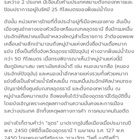
ระหว่าง 2 ประเทศ มีเงื่อนไขห้ามประเทศสยามตั้งกองทหารและ
ป้อมปราการอยู่ในรัศมี 25 กิโลเมตรของฝั่งแม่น้ำโขง
ดังนั้น หน่วยทหารไทยที่ตั้งประจำอยู่ที่เมืองหนองคาย อันเป็น
เมืองศูนย์กลางของหัวเมืองหรือมณฑลอุดรธานี ซึ่งมีกรมหมื่น
ประจักษ์ศิลปาคมเป็นข้าหลวงใหญ่สำเร็จราชการ จำต้องอพยพ
เคลื่อนย้ายลึกเข้ามาจนถึงหมู่บ้านแห่งหนึ่งชื่อบ้านเดื่อหมาก
แข้ง (ซึ่งเป็นที่ตั้งจังหวัดอุดรธานีปัจจุบัน) ห่างจากฝั่งแม่น้ำโขง
กว่า 50 กิโลเมตร เมื่อทรงพิจารณาเห็นว่าหมู่บ้านแห่งนี้มี
ชัยภูมิเหมาะสม เพราะมีแหล่งน้ำดี เช่น หนองนาเกลือ (หนอง
ประจักษ์ปัจจุบัน) และหนองน้ำอีกหลายแห่งรวมทั้งห้วยหมาก
แข้งซึ่งเป็นลำห้วยน้ำใสไหลเย็น กรมหมื่นประจักษ์ศิลปาคมทรง
บัญชาให้ตั้งศูนย์มณฑลอุดรธานี และตั้งกองทหารขึ้น ณ
หมู่บ้านเดื่อหมากแข้ง จึงพอเห็นได้ว่าเมืองอุดรธานีได้อุบัติขึ้น
โดยบังเอิญเพราะเหตุผลทางด้านความมั่นคงและการเมือง
ระหว่างประเทศ อีกทั้งเหตุผลทางการค้า การคมนาคมในอดีต
อย่างไรก็ตามคำว่า "อุดร" มาปรากฏในชื่อเมืองเมื่อประมาณปี
พ.ศ. 2450 (พิธีตั้งเมืองอุดรธานี 1 เมษายน ร.ศ. 127 พ.ศ.
2450 โดยพระยาศรีสุริยราช วรานุวัตร "โพธิ์ เนติโพธิ์")