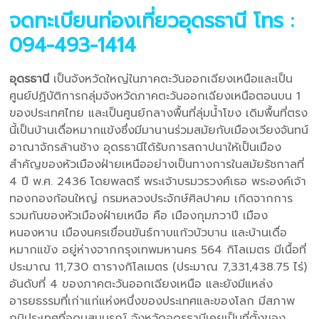
จดทะเบียนท่องเที่ยวอุดรธานี
โทร :
094-493-1414
อุดรธานี
เป็นจังหวัดใหญ่ในภาคตะวันออกเฉียงเหนือและเป็น
ศูนย์ปฏิบัติการกลุ่มจังหวัดภาคตะวันออกเฉียงเหนือตอนบน 1
ของประเทศไทย และเป็นศูนย์กลางพื้นที่ลุ่มน้ำโขง เดิมพื้นที่ตรง
นี้เป็นบ้านเดื่อหมากแข้งซึ่งมีมานานร่วมสมัยกับเมืองเวียงจันทน์
อาณาจักรล้านช้าง อุดรธานีได้รับการสถาปนาให้เป็นเมือง
สำคัญของหัวเมืองฝ่ายเหนืออย่างเป็นทางการในสมัยรัชกาลที่
4 ปี พ.ศ. 2436 โดยพลตรี พระเจ้าบรมวรวงศ์เธอ พระองค์เจ้า
ทองกองก้อนใหญ่ กรมหลวงประจักษ์ศิลปาคม เกิดจากการ
รวมกันของหัวเมืองฝ่ายเหนือ คือ เมืองกุมภวาปี เมือง
หนองหาน เมืองนครเขื่อนขันธ์กาบแก้วบัวบาน และบ้านเดื่อ
หมากแข้ง อยู่ห่างจากกรุงเทพมหานคร 564 กิโลเมตร มีเนื้อที่
ประมาณ 11,730 ตารางกิโลเมตร (ประมาณ 7,331,438.75 ไร่)
อันดับที่ 4 ของภาคตะวันออกเฉียงเหนือ และยังมีแหล่ง
อารยธรรมที่เก่าแก่แห่งหนึ่งของประเทศและของโลก มีสภาพ
ภูมิประเทศที่อุดมสมบูรณ์ จังหวัดอุดรธานีเคยเป็นที่ตั้งของ