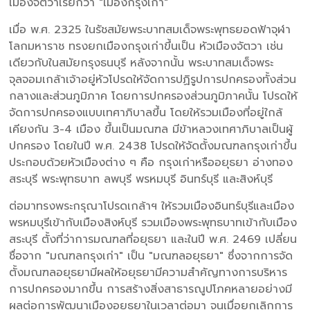
เมืองจัตวาเรียกว่า "เมืองกรุงเก่า"
เมื่อ พ.ศ. 2325 ในรัชสมัยพระบาทสมเด็จพระพุทธยอดฟ้าจุฬา
โลกมหาราช ทรงยกเมืองกรุงเก่าขึ้นเป็น หัวเมืองจัตวา เช่น
เดียวกับในสมัยกรุงธนบุรี หลังจากนั้น พระบาทสมเด็จพระ
จุลจอมเกล้าเจ้าอยู่หัวโปรดให้จัดการปฏิรูปการปกครองทั้งส่วน
กลางและส่วนภูมิภาค โดยการปกครองส่วนภูมิภาคนั้น โปรดให้
จัดการปกครองแบบเทศาภิบาลขึ้น โดยให้รวมเมืองที่อยู่ใกล้
เคียงกัน 3-4 เมือง ขึ้นเป็นมณฑล มีข้าหลวงเทศาภิบาลเป็นผู้
ปกครอง โดยในปี พ.ศ. 2438 โปรดให้จัดตั้งมณฑลกรุงเก่าขึ้น
ประกอบด้วยหัวเมืองต่าง ๆ คือ กรุงเก่าหรืออยุธยา อ่างทอง
สระบุรี พระพุทธบาท ลพบุรี พรหมบุรี อินทร์บุรี และสิงห์บุรี
ต่อมาทรงพระกรุณาโปรดเกล้าฯ ให้รวมเมืองอินทร์บุรีและเมือง
พรหมบุรีเข้ากับเมืองสิงห์บุรี รวมเมืองพระพุทธบาทเข้ากับเมือง
สระบุรี ตั้งที่ว่าการมณฑลที่อยุธยา และในปี พ.ศ. 2469 เปลี่ยน
ชื่อจาก "มณฑลกรุงเก่า" เป็น "มณฑลอยุธยา" ซึ่งจากการจัด
ตั้งมณฑลอยุธยามีผลให้อยุธยามีความสำคัญทางการบริหาร
การปกครองมากขึ้น การสร้างสิ่งสาธารณูปโภคหลายอย่างมี
ผลต่อการพัฒนาเมืองอยุธยาในเวลาต่อมา จนเมื่อยกเลิกการ