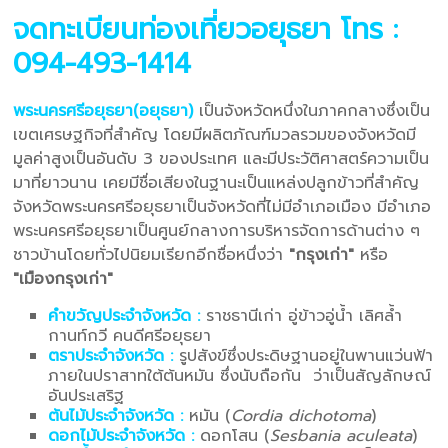
จดทะเบียนท่องเที่ยวอยุธยา
โทร :
094-493-1414
พระนครศรีอยุธยา(อยุธยา)
เป็นจังหวัดหนึ่งในภาคกลางซึ่งเป็น
เขตเศรษฐกิจที่สำคัญ โดยมีผลิตภัณฑ์มวลรวมของจังหวัดมี
มูลค่าสูงเป็นอันดับ 3 ของประเทศ และมีประวัติศาสตร์ความเป็น
มาที่ยาวนาน เคยมีชื่อเสียงในฐานะเป็นแหล่งปลูกข้าวที่สำคัญ
จังหวัดพระนครศรีอยุธยาเป็นจังหวัดที่ไม่มีอำเภอเมือง มีอำเภอ
พระนครศรีอยุธยาเป็นศูนย์กลางการบริหารจัดการด้านต่าง ๆ
ชาวบ้านโดยทั่วไปนิยมเรียกอีกชื่อหนึ่งว่า
"กรุงเก่า"
หรือ
"เมืองกรุงเก่า"
คำขวัญประจำจังหวัด :
ราชธานีเก่า อู่ข้าวอู่น้ำ เลิศล้ำ
กานท์กวี คนดีศรีอยุธยา
ตราประจำจังหวัด :
รูปสังข์ซึ่งประดิษฐานอยู่ในพานแว่นฟ้า
ภายในปราสาทใต้ต้นหมัน ซึ่งนับถือกัน ว่าเป็นสัญลักษณ์
อันประเสริฐ
ต้นไม้ประจำจังหวัด :
หมัน (
Cordia dichotoma
)
ดอกไม้ประจำจังหวัด :
ดอกโสน (
Sesbania aculeata
)