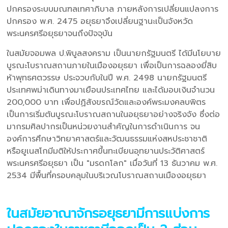
ปกครองระบบมณฑลเทศาภิบาล ภายหลังการเปลี่ยนแปลงการ
ปกครอง พ.ศ. 2475 อยุธยาจึงเปลี่ยนฐานะเป็นจังหวัด
พระนครศรีอยุธยาจนถึงปัจจุบัน
ในสมัยจอมพล ป.พิบูลสงคราม เป็นนายกรัฐมนตรี ได้มีนโยบาย
บูรณะโบราณสถานภายในเมืองอยุธยา เพื่อเป็นการฉลองยี่สิบ
ห้าพุทธศตวรรษ ประจวบกับในปี พ.ศ. 2498 นายกรัฐมนตรี
ประเทศพม่าเดินทางมาเยือนประเทศไทย และได้มอบเงินจำนวน
200,000 บาท เพื่อปฏิสังขรณ์วัดและองค์พระมงคลบพิตร
เป็นการเริ่มต้นบูรณะโบราณสถานในอยุธยาอย่างจริงจัง ซึ่งต่อ
มากรมศิลปากรเป็นหน่วยงานสำคัญในการดำเนินการ จน
องค์การศึกษาวิทยาศาสตร์และวัฒนธรรมแห่งสหประชาชาติ
หรือยูเนสโกมีมติให้ประกาศขึ้นทะเบียนอุทยานประวัติศาสตร์
พระนครศรีอยุธยา เป็น "มรดกโลก" เมื่อวันที่ 13 ธันวาคม พ.ศ.
2534 มีพื้นที่ครอบคลุมในบริเวณโบราณสถานเมืองอยุธยา
ในสมัยอาณาจักรอยุธยามีการแบ่งการ