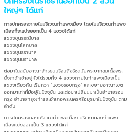
ปกครองในราชธานีออกเป็น 2 ส่วน
ใหญ่ๆ ได้แก่
การปกครองภายในบริเวณกำแพงเมือง โดยในบริเวณกำแพง
เมืองก็จะแบ่งออกเป็น 4 แขวงได้แก่
แขวงขุนธรณีบาล
แขวงขุนโลกบาล
แขวงขุนธราบาล
แขวงขุนนราบาล
ต่อมาในสมัยอาณาจักรธนบุรีจนถึงรัชสมัยพระบาทสมเด็จพระ
นั่งเกล้าเจ้าอยู่หัวได้รวมทั้ง 4 แขวงภายในกำแพงเมืองเป็น
แขวงเดียวกัน เรียกว่า "แขวงรอบกรุง" และขยายอาณาเขต
ออกมาเท่าที่มีอยู่ในปัจจุบัน และต่อมาเปลี่ยนมาเป็นอำเภอรอบ
กรุง อำเภอกรุงเก่าและอำเภอพระนครศรีอยุธยาในปัจจุบัน ตาม
ลำดับ
การปกครองนอกบริเวณกำแพงเมือง บริเวณนอกกำแพง
เมืองแบ่งออกเป็น 3 แขวงได้แก่
แขวงขุนนคร อยู่ทางทิศเหนือและตะวันออกเฉียงเหนือของ