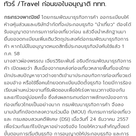
ทัวร์ /Travel ก่อนขอใบอนุญาติ ททท.
กระทรวงพาณิชย์
โดยกรมพัฒนาธุรกิจการค้า ออกระเบียบให้
ห้างหุ้นส่วนและบริษัทจำกัดที่จะประกอบธุรกิจ "นำเที่ยว" ต้องได้
รับอนุญาตจากกรมการท่องเที่ยวก่อน แล้วจึงนำหลักฐานมา
ยื่นขอจดทะเบียนเพิ่มเติมวัตถุประสงค์ต่อกรมพัฒนาธุรกิจการ
ค้า หากไม่มีใบอนุญาตหมดสิทธิ์ประกอบธุรกิจบังคับใช้แล้ว 1
ก.ค. 58
นางสาวผ่องพรรณ เจียรวิริยะพันธ์ อธิบดีกรมพัฒนาธุรกิจการ
ค้า เปิดเผยว่า สืบเนื่องจากแหล่งท่องเที่ยวหลายพื้นที่ของไทย
มักประสบปัญหาชาวต่างชาติเข้ามาประกอบกิจการท่องเที่ยวแต่
แอบอ้าง หรือใช้ชื่อคนไทยจดทะเบียนจัดตั้งธุรกิจ โดยมีการร้อง
เรียนผ่านหน่วยงานที่รับผิดชอบเพื่อให้เร่งหาแนวทางป้องกัน
และแก้ไขอยู่บ่อยครั้ง ซึ่งส่งผลกระทบต่อภาพลักษณ์ของการ
ท่องเที่ยวไทยเป็นอย่างมาก กรมพัฒนาธุรกิจการค้า จึงลง
นามบันทึกข้อตกลงความร่วมมือ (MOU) กับกรมการท่องเที่ยว
และ กรมสอบสวนคดีพิเศษ (DSI) เมื่อวันที่ 24 ธันวาคม 2557
เพื่อร่วมกันแก้ไขปัญหาอย่างจริงจัง โดยให้ความสำคัญตั้งแต่
ขั้นตอนการเริ่มต้นธุรกิจ การอนุญาตให้ประกอบธุรกิจ และการ