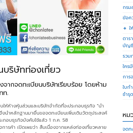
กรมส
ข้อค
🔸 ใ
ตารา
บัญช
รวมภ
บริษัทท่องเที่ยว
ใครมี
การจด
ลังจากจดทะเบียนบริษัทเรียบร้อย โดยห้าม
ใบกำ
ททท.
ชำรุ
้ห้างหุ้นส่วนและบริษัทจำกัดที่จะประกอบธุรกิจ "นำ
จึงนำหลักฐานมายื่นขอจดทะเบียนเพิ่มเติมวัตถุประสงค์
หมว
กอบธุรกิจบังคับใช้แล้ว 1 ก.ค. 58
การค้า เปิดเผยว่า สืบเนื่องจากแหล่งท่องเที่ยวหลาย
จดทะ