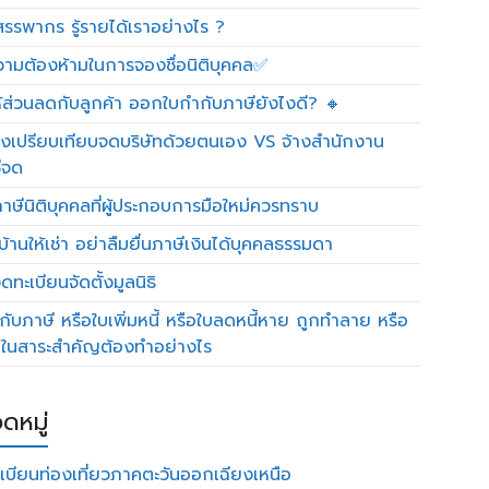
รรพากร รู้รายได้เราอย่างไร ?
วามต้องห้ามในการจองชื่อนิติบุคคล✅
ห้ส่วนลดกับลูกค้า ออกใบกำกับภาษียังไงดี? 🔸
งเปรียบเทียบจดบริษัทด้วยตนเอง VS จ้างสำนักงาน
ีจด
าษีนิติบุคคลที่ผู้ประกอบการมือใหม่ควรทราบ
บ้านให้เช่า อย่าลืมยื่นภาษีเงินได้บุคคลธรรมดา
ทะเบียนจัดตั้งมูลนิธิ
กับภาษี หรือใบเพิ่มหนี้ หรือใบลดหนี้หาย ถูกทำลาย หรือ
ดในสาระสำคัญต้องทำอย่างไร
ดหมู่
เบียนท่องเที่ยวภาคตะวันออกเฉียงเหนือ