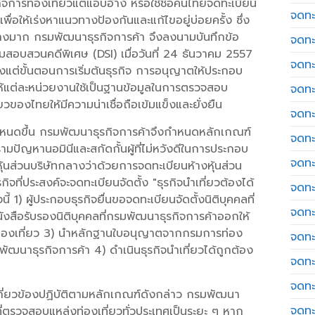
จการท่องเที่ยวแต่แอบอ้าง หรือใช้ชื่อคนไทยจดทะเบียน
จดทะ
พื่อให้เร่งหาแนวทางป้องกันและแก้ไขอยู่บ่อยครั้ง ซึ่ง
างมาก กรมพัฒนาธุรกิจการค้า จึงลงนามบันทึกข้อ
จดทะ
อบสวนคดีพิเศษ (DSI) เมื่อวันที่ 24 ธันวาคม 2557
จดทะ
้งแต่ขั้นตอนการเริ่มต้นธุรกิจ การอนุญาตให้ประกอบ
อให้แต่ละหน่วยงานใช้เป็นฐานข้อมูลในการตรวจสอบ
จดทะเ
ของไทยให้มีความน่าเชื่อถือเข้มแข็งและยั่งยืน
จดทะ
ันกำหนดขึ้น กรมพัฒนาธุรกิจการค้าจึงกำหนดหลักเกณฑ์
จดทะ
งปรามปัญหานอมินีและสกัดกั้นผู้ที่ไม่หวังดีในการประกอบ
จดทะ
้นส่วนบริษัทกลางว่าด้วยการจดทะเบียนห้างหุ้นส่วน
กิจที่ประสงค์จะจดทะเบียนจัดตั้ง "ธุรกิจนำเที่ยวต้องได้
จดทะเ
1) ผู้ประกอบธุรกิจยื่นขอจดทะเบียนจัดตั้งนิติบุคคลที่
จดทะเ
ังสือรับรองนิติบุคคลที่กรมพัฒนาธุรกิจการค้าออกให้
ท่องเที่ยว 3) นำหลักฐานใบอนุญาตจากกรมการท่อง
จดทะ
มพัฒนาธุรกิจการค้า 4) ดำเนินธุรกิจนำเที่ยวได้ถูกต้อง
จดทะ
จดทะ
ที่เกี่ยวข้องปฏิบัติตามหลักเกณฑ์ดังกล่าว กรมพัฒนา
จดทะ
ที่ตรวจสอบแหล่งท่องเที่ยวทั่วประเทศเป็นระยะ ๆ หาก