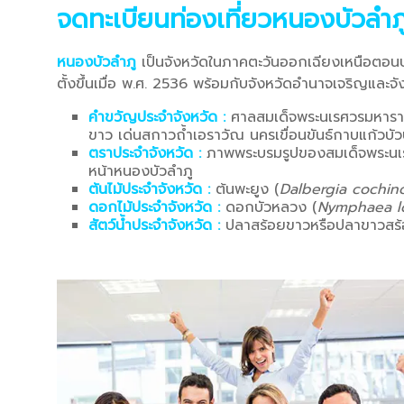
จดทะเบียนท่องเที่ยวหนองบัวลำ
หนองบัวลำภู
เป็นจังหวัดในภาคตะวันออกเฉียงเหนือตอนบน
ตั้งขึ้นเมื่อ พ.ศ. 2536 พร้อมกับจังหวัดอำนาจเจริญและจั
คำขวัญประจำจังหวัด :
ศาลสมเด็จพระนเรศวรมหาราช 
ขาว เด่นสกาวถ้ำเอราวัณ นครเขื่อนขันธ์กาบแก้วบั
ตราประจำจังหวัด :
ภาพพระบรมรูปของสมเด็จพระนเรศ
หน้าหนองบัวลำภู
ต้นไม้ประจำจังหวัด :
ต้นพะยูง (
Dalbergia cochin
ดอกไม้ประจำจังหวัด :
ดอกบัวหลวง (
Nymphaea l
สัตว์น้ำประจำจังหวัด :
ปลาสร้อยขาวหรือปลาขาวสร้