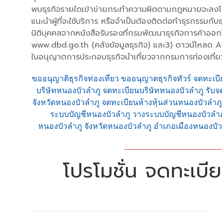
พบธุรกิจรายใดเข้าข่ายกระทำความผิดตามกฎหมายจะลงโทษอ
แนะนำผู้ที่จะใช้บริการ หรือจำเป็นต้องติดต่อทำธุรกรรมก
นิติบุคคลจากหนังสือรับรองที่กรมพัฒนาธุรกิจการค้าออ
www.dbd.go.th (คลังข้อมูลธุรกิจ) และ3) ดาวน์โหลด 
ใบอนุญาตการประกอบธุรกิจนำเที่ยวจากกรมการท่องเที่ยวห
ขออนุญาติธุรกิจท่องเที่ยว ขออนุญาตธุรกิจทัวร์ จดทะเบี
บริษัทหนองบัวลำภู จดทะเบียนบริษัทหนองบัวลำภู รับจ
จังหวัดหนองบัวลำภู จดทะเบียนห้างหุ้นส่วนหนองบัวลำภ
ระบบบัญชีหนองบัวลำภู วางระบบบัญชีหนองบัวลำภ
หนองบัวลำภู จังหวัดหนองบัวลำภู อำเภอเมืองหนองบัว
โปรโมชั่น จดทะเบียน