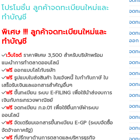
จดทะเ
โปรโมชั่น ลูกค้าจดทะเบียนใหม่และ
จดทะ
ทำบัญชี
จดทะ
พิเศษ !!! ลูกค้าจดทะเบียนใหม่และ
จดทะ
ทำบัญชี
ออก
จดทะ
เว็บไซต์
ราคาพิเศษ 3,500 สำหรับบริษัทพร้อม
จดทะ
แนะนำการทำตลาดออนไลน์
ฟรี
ออกแบบโลโก้บรษัท
จดทะเ
ฟรี
รูปแบบใบส่งสินค้า ใบแจ้งหนี้ ใบกำกับภาษี ใบ
จดทะ
เสร็จรับเงินและเอกสารสำคัญอื่นๆ
ฟรี
ขึ้นทะเบียน ระบบ E-FILING เพื่อใช้นำส่งงบการ
จดทะ
เงินกับกระทรวงพาณิชย์
จดทะ
ฟรี
จดทะเบียน ภ.อ.01 เพื่อใช้ยื่นภาษีผ่าระบบ
ออนไลน์
จดทะ
ฟรี
จัดเตรียมเอกสารขึ้นทะเบียน E-GP (ระบบจัดซื้อ
จดทะ
จัดจ้างภาครัฐ)
ฟรี
ที่ปรึกษาด้านการตลาดและบริหารธุรกิจ
จดทะ