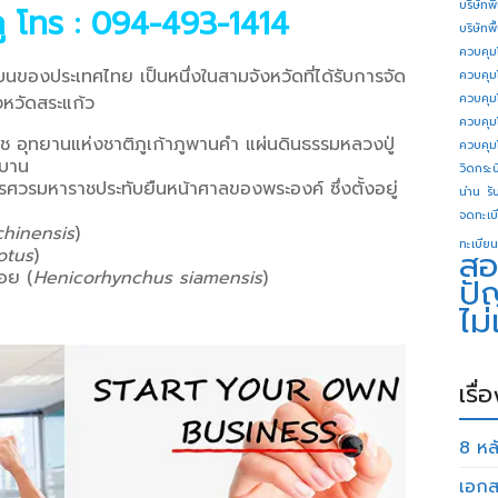
บริษัทพ
ภู
โทร : 094-493-1414
บริษัทพ
ควบคุม
ของประเทศไทย เป็นหนึ่งในสามจังหวัดที่ได้รับการจัด
ควบคุม
ควบคุม
งหวัดสระแก้ว
ควบคุม
อุทยานแห่งชาติภูเก้าภูพานคำ แผ่นดินธรรมหลวงปู่
ควบคุม
วบาน
วิดกระบี
วรมหาราชประทับยืนหน้าศาลของพระองค์ ซึ่งตั้งอยู่
น่าน
รั
จดทะเบี
chinensis
)
ทะเบียน
สอ
otus
)
อย (
Henicorhynchus siamensis
)
ปั
ไม
เรื่
8 หลั
เอกส