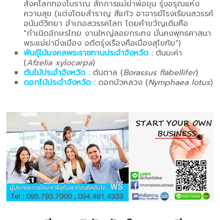
สังคโลกทองโบราณ สักการแม่ย่าพ่อขุน รุ่งอรุณแห่ง
ความสุข (แต่งโดยสำราญ สีแก้ว อาจารย์โรงเรียนสวรรค์
อนันต์วิทยา อำเภอสวรรคโลก โดยคำขวัญเดิมคือ
"กำเนิดอักษรไทย งานใหญ่ลอยกระทง มั่นคงพุทธศาสนา
พระแม่ย่ามิ่งเมือง อดีตรุ่งเรืองคือเมืองสุโขทัย")
พันธุ์ไม้มงคลพระราชทานประจำจังหวัด :
ต้นมะค่า
(
Afzelia xylocarpa
)
ต้นไม้ประจำจังหวัด :
ต้นตาล (
Borassus flabellifer
)
ดอกไม้ประจำจังหวัด :
ดอกบัวหลวง (
Nymphaea lotus
)