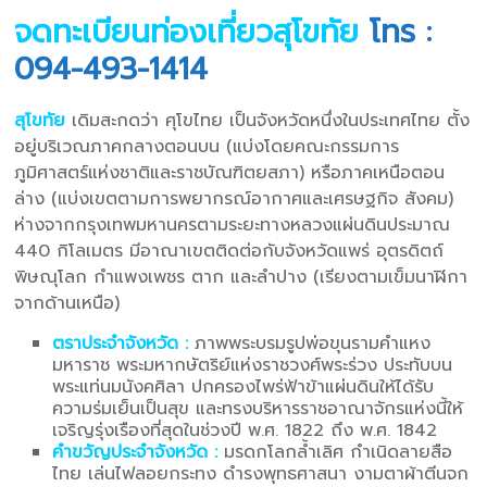
จดทะเบียนท่องเที่ยวสุโขทัย
โทร :
094-493-1414
สุโขทัย
เดิมสะกดว่า ศุโขไทย เป็นจังหวัดหนึ่งในประเทศไทย ตั้ง
อยู่บริเวณภาคกลางตอนบน (แบ่งโดยคณะกรรมการ
ภูมิศาสตร์แห่งชาติและราชบัณฑิตยสภา) หรือภาคเหนือตอน
ล่าง (แบ่งเขตตามการพยากรณ์อากาศและเศรษฐกิจ สังคม)
ห่างจากกรุงเทพมหานครตามระยะทางหลวงแผ่นดินประมาณ
440 กิโลเมตร มีอาณาเขตติดต่อกับจังหวัดแพร่ อุตรดิตถ์
พิษณุโลก กำแพงเพชร ตาก และลำปาง (เรียงตามเข็มนาฬิกา
จากด้านเหนือ)
ตราประจำจังหวัด :
ภาพพระบรมรูปพ่อขุนรามคำแหง
มหาราช พระมหากษัตริย์แห่งราชวงศ์พระร่วง ประทับบน
พระแท่นมนังคศิลา ปกครองไพร่ฟ้าข้าแผ่นดินให้ได้รับ
ความร่มเย็นเป็นสุข และทรงบริหารราชอาณาจักรแห่งนี้ให้
เจริญรุ่งเรืองที่สุดในช่วงปี พ.ศ. 1822 ถึง พ.ศ. 1842
คำขวัญประจำจังหวัด :
มรดกโลกล้ำเลิศ กำเนิดลายสือ
ไทย เล่นไฟลอยกระทง ดำรงพุทธศาสนา งามตาผ้าตีนจก