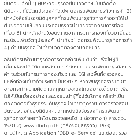
ขั้นตอน ดังนี้ 1) ผู้ประกอบธุรกิจยื่นขอจดทะเบียนจัดตั้ง
นิติบุคคลที่มีวัตถุประสงค์ทั่วไปๆ ต่อกรมพัฒนาธุรกิจการค้า 2)
นำหนังสือรับรองนิติบุคคลที่กรมพัฒนาธุรกิจการค้าออกให้ไป
ยื่นขอความเห็นชอบประกอบธุรกิจนำเที่ยวจากกรมการท่อง
เที่ยว 3) นำหลักฐานใบอนุญาตจากกรมการท่องเที่ยวมายื่นจด
ทะเบียนเพิ่มวัตถุประสงค์ "นำเที่ยว” ต่อกรมพัฒนาธุรกิจการค้า
4) ดำเนินธุรกิจนำเที่ยวได้ถูกต้องตามกฎหมาย”
อธิบดีกรมพัฒนาธุรกิจการค้ากล่าวเพิ่มเติมว่า เพื่อให้ผู้ที่
เกี่ยวข้องปฏิบัติตามหลักเกณฑ์ดังกล่าว กรมพัฒนาธุรกิจการ
ค้า จะร่วมกับกรมการท่องเที่ยว และ DSI ลงพื้นที่ตรวจสอบ
แหล่งท่องเที่ยวทั่วประเทศเป็นระยะ ๆ หากพบธุรกิจรายใดเข้า
ข่ายกระทำความผิดตามกฎหมายจะลงโทษอย่างเด็ดขาด เพื่อ
ไม่ให้เป็นเยี่ยงอย่าง และขอแนะนำผู้ที่จะใช้บริการ หรือจำเป็น
ต้องติดต่อทำธุรกรรมกับธุรกิจนำเที่ยวทุกราย ควรตรวจสอบ
วัตถุประสงค์ของนิติบุคคลจากหนังสือรับรองที่กรมพัฒนา
ธุรกิจการค้าออกให้โดยตรวจสอบได้ 3 ช่องทาง 1) สายด่วน
1570 2) www.dbd.go.th (คลังข้อมูลธุรกิจ) และ3)
ดาวน์โหลด Application ‘DBD e- Service’ และต้องตรวจ