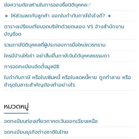
ข้อความต้องห้ามในการจองชื่อนิติบุคคล✅
🔸 ให้ส่วนลดกับลูกค้า ออกใบกำกับภาษียังไงดี? 🔸
ตารางเปรียบเทียบจดบริษัทด้วยตนเอง VS จ้างสำนักงาน
บัญชีจด
รวมภาษีนิติบุคคลที่ผู้ประกอบการมือใหม่ควรทราบ
ใครมีบ้านให้เช่า อย่าลืมยื่นภาษีเงินได้บุคคลธรรมดา
การจดทะเบียนจัดตั้งมูลนิธิ
ใบกำกับภาษี หรือใบเพิ่มหนี้ หรือใบลดหนี้หาย ถูกทำลาย หรือ
ชำรุดในสาระสำคัญต้องทำอย่างไร
หมวดหมู่
จดทะเบียนท่องเที่ยวภาคตะวันออกเฉียงเหนือ
จดทะเบียนธุรกิจต่างชาติในไทย