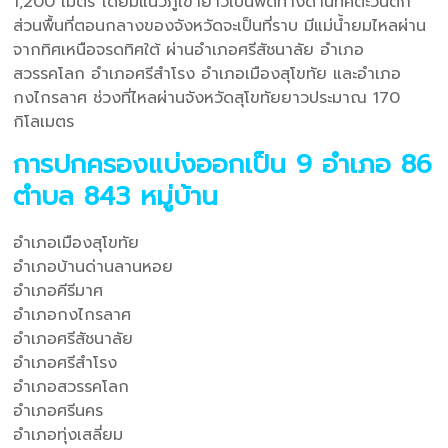
1,200 เมตร โดยมีแนวภูเขายาวเป็นพืดทางด้านทิศตะวันตก
ส่วนพื้นที่ตอนกลางของจังหวัดจะเป็นที่ราบ มีแม่น้ำยมไหลผ่าน
จากทิศเหนือจรดทิศใต้ ผ่านอำเภอศรีสัชนาลัย อำเภอ
สวรรคโลก อำเภอศรีสำโรง อำเภอเมืองสุโขทัย และอำเภอ
กงไกรลาศ ช่วงที่ไหลผ่านจังหวัดสุโขทัยยาวประมาณ 170
กิโลเมตร
การปกครองแบ่งออกเป็น 9 อำเภอ 86
ตำบล 843 หมู่บ้าน
อำเภอเมืองสุโขทัย
อำเภอบ้านด่านลานหอย
อำเภอคีรีมาศ
อำเภอกงไกรลาศ
อำเภอศรีสัชนาลัย
อำเภอศรีสำโรง
อำเภอสวรรคโลก
อำเภอศรีนคร
อำเภอทุ่งเสลี่ยม