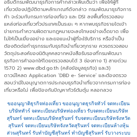
อธิบดีกรมพัฒนาธุรกิจการค้ากล่าวเพิ่มเติมว่า เพื่อให้ผู้ที่
เกี่ยวข้องปฏิบัติตามหลักเกณฑ์ดังกล่าว กรมพัฒนาธุรกิจการ
ค้า จะร่วมกับกรมการท่องเที่ยว และ DSI ลงพื้นที่ตรวจสอบ
แหล่งท่องเที่ยวทั่วประเทศเป็นระยะ ๆ หากพบธุรกิจรายใดเข้า
ข่ายกระทำความผิดตามกฎหมายจะลงโทษอย่างเด็ดขาด เพื่อ
ไม่ให้เป็นเยี่ยงอย่าง และขอแนะนำผู้ที่จะใช้บริการ หรือจำเป็น
ต้องติดต่อทำธุรกรรมกับธุรกิจนำเที่ยวทุกราย ควรตรวจสอบ
วัตถุประสงค์ของนิติบุคคลจากหนังสือรับรองที่กรมพัฒนา
ธุรกิจการค้าออกให้โดยตรวจสอบได้ 3 ช่องทาง 1) สายด่วน
1570 2) www.dbd.go.th (คลังข้อมูลธุรกิจ) และ3)
ดาวน์โหลด Application ‘DBD e- Service’ และต้องตรวจ
สอบว่ามีใบอนุญาตการประกอบธุรกิจนำเที่ยวจากกรมการท่อง
เที่ยวหรือไม่ เพื่อป้องกันปัญหาทัวร์ต้มตุ๋น หลอกลวง
ขออนุญาติธุรกิจท่องเที่ยว ขออนุญาตธุรกิจทัวร์ จดทะเบียน
บริษัททัวร์ จดทะเบียนบริษัทท่องเที่ยว รับจดทะเบียนบริษัท
สุรินทร์ จดทะเบียนบริษัทสุรินทร์ รับจดทะเบียนบริษัทจังหวัด
สุรินทร์ จดทะเบียนบริษัทจังหวัดสุรินทร์ จดทะเบียนห้างหุ้น
ส่วนสุรินทร์ รับทำบัญชีสุรินทร์ ทำบัญชีสุรินทร์ รับวางระบบ