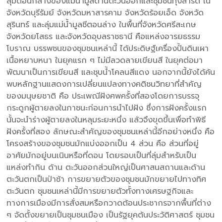
ลุ่มตอนกลางของแม่น้ำมูลด้านตะวันออกและชุมชนทุ่งสำริด ใน
จังหวัดบุรีรัมย์ จังหวัดมหาสารคาม จังหวัดร้อยเอ็ด จังหวัด
สุรินทร์ และลุ่มแม่น้ำมูลชีตอนล่าง ในพื้นที่จังหวัดศรีสะเกษ
จังหวัดยโสธร และจังหวัดอุบลราชธานี คือแหล่งอารยธรรม
โบราณ บรรพชนของชุมชนเหล่านี้ ได้ประดิษฐ์เครื่องปั้นดินเผา
เนื้อหยาบหนา ในยุคแรก ๆ ไม่มีลวดลายเขียนสี ในยุคต่อมา
พัฒนาเป็นการเขียนสี และชุบน้ำโคลนสีแดง นอกจากนี้ยังได้ค้น
พบหลักฐานแสดงการเปลี่ยนแปลงทางคติชนวิทยาที่สำคัญ
ของมนุษยชาติ คือ ประเพณีฝังศพครั้งที่สองโดยการบรรจุ
กระดูกผู้ตายลงในภาชนะก่อนการนำไปฝัง ซึ่งการฝังครั้งแรก
นั้นจะนำร่างผู้ตายลงในหลุมระยะหนึ่ง แล้วจึงขุดขึ้นเพื่อทำพิธี
ฝังครั้งที่สอง ลักษณะสำคัญของชุมชนเหล่านี้อีกอย่างหนึ่ง คือ
โครงสร้างของชุมชนมักแบ่งออกเป็น 4 ส่วน คือ ส่วนที่อยู่
อาศัยมักอยู่บนเนินหรือที่ดอน โดยรอบเป็นที่ลุ่มสำหรับเป็น
แหล่งทำกิน ด้าน ตะวันออกส่วนใหญ่เป็นศาสนสถานและด้าน
ตะวันตกเป็นป่าช้า การขยายตัวของชุมชนมักขยายไปทางทิศ
ตะวันตก ชุมชนเหล่านี้มีการขยายตัวทั้งทางเศรษฐกิจและ
ทางการเมืองมีการสั่งสมหรือกวาดต้อนประชากรจากพื้นที่ต่าง
ๆ จัดตั้งขยายเป็นชุมชนเมือง เป็นรัฐยุคต้นประวัติศาสตร์ ชุมชน