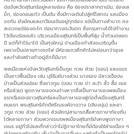
ต่อจังหวัดสุรินทร์อยู่หลายช่อง คือ ช่องปราสาทตาเมิน, ช่องเส
ม็ก, ช่องดอนแก้ว เป็นต้น ซึ่งมีทางเดินไปสู่ศรีโสภณ และเมือง
จงกัน ยังมีคนและเกวียนเดินอยู่ทุกช่อง แต่เป็นทางลำบาก คง
สะดวกแต่ช่องตะโก ต่อมาทางตะวันตก ซึ่งกรมทางได้ไปทำงาน
ไว้เรียบร้อยแล้ว บริเวณเมืองสุรินทร์เป็นพื้นที่ลุ่ม น้ำท่วมตลอด
ปี แต่ก็ทำไร่นาได้ เป็นทุ่งใหญ่ บ้านเมืองกำลังจะเจริญขึ้น
เพราะเป็นปลายทางรถไฟ มีห้องแถวคึกคักไม่หย่อนกว่าอุบล
และกำลังสร้างทำอยู่อีกก็มีมาก
พลเมืองแห่งจังหวัดสุรินทร์เป็นกูย กวย ส่วย (ขอม) และเขมร
เป็นชาวพื้นเมือง เช่น บุรีรัมย์บางส่วน นางรอง มีลาวเจือปน
บ้างเป็นส่วนน้อย ซึ่งชาวกูย (ขอม กวย ข่า ละว้า ลั้ว ลื้อ เยอ
หรือส่วย) พูดภาษาของตนต่างหากซึ่งเป็นภาษาของพลเมือง
แรกเริ่มของชาวสุรินทร์และเป็นภาษาของผู้ก่อตั้งเมืองสุรินทร์
คนแรก พระสุรินทร์ภักดีศรีณรงค์จางวาง (เชียงปุม) และชา
วกูย กวย ส่วย (ขอม) ส่วนใหญ่สามารถสื่อสารภาษาท้องถิ่น
ได้หลายภาษา ส่วนพวกเขมรพลเมืองสุรินทร์ยังคงพูดภาษา
เขมร อยู่ทั่วไปและที่กล่าวว่าไม่รู้ภาษาไทยก็มีต้องใช้ล่ามเนือง ๆ
ผู้ปกครองท้องถิ่น เห็นว่าเป็นการดิ้นรน แสร้งทำเป็นพูดไทยไม่