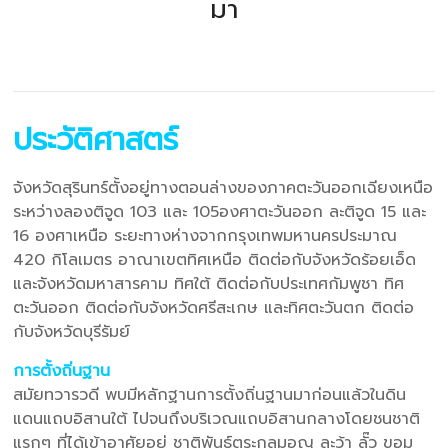
มา
ประวัติศาสตร์
จังหวัดสุรินทร์ตั้งอยู่ทางตอนล่างของภาคตะวันออกเฉียงเหนือ
ระหว่างลองติจูด 103 และ 105องศาตะวันออก ละติจูด 15 และ
16 องศาเหนือ ระยะทางห่างจากกรุงเทพมหานครประมาณ
420 กิโลเมตร อาณาเขตทิศเหนือ ติดต่อกับจังหวัดร้อยเอ็ด
และจังหวัดมหาสารคาม ทิศใต้ ติดต่อกับประเทศกัมพูชา ทิศ
ตะวันออก ติดต่อกับจังหวัดศรีสะเกษ และทิศตะวันตก ติดต่อ
กับจังหวัดบุรีรัมย์
การตั้งถิ่นฐาน
สมัยทวารวดี พบมีหลักฐานการตั้งถิ่นฐานมาก่อนแล้วในดิน
แดนแถบอิสานใต้ ไปจนถึงบริเวณแถบอิสานกลางโดยชนชาติ
แรกๆ ที่ได้เข้าอาศัยอยู่ ชาติพันธุ์ตระกูลมอญ ละว้า ลั๊ว ขอม