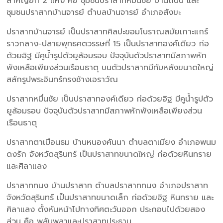
สำคัญอีก 2 แห่ง คือ ชุมชนปราสาทหมื่นชัย บ้านถนน และ
ชุมชนปราสาทบ้านจารย์ ตำบลบ้านจารย์ อำเภอสังขะ
ปราสาทบ้านจารย์ เป็นปราสาทศิลปะขอมโบราณสมัยเกาะแกร์
ราวกลาง-ปลายพุทธศตวรรษที่ 15 เป็นปราสาทองค์เดียว ก่อ
ด้วยอิฐ มีคูน้ำรูปตัวยูล้อมรอบ ปัจจุบันตัวปราสาทมีสภาพหัก
พังเหลือเพียงส่วนเรือนธาตุ บนตัวปราสาทมีทับหลังขนาดใหญ่
สลักรูปพระอินทร์ทรงช้างเอราวัณ
ปราสาทหมื่นชัย เป็นปราสาทองค์เดียว ก่อด้วยอิฐ มีคูน้ำรูปตัว
ยูล้อมรอบ ปัจจุบันตัวปราสาทมีสภาพหักพังเหลือเพียงส่วน
เรือนธาตุ
ปราสาทตาเมือนธม บ้านหนองคันนา ตำบลตาเมียง อำเภอพนม
ดงรัก จังหวัดสุรินทร์ เป็นปราสาทขนาดใหญ่ ก่อด้วยหินทราย
และศิลาแลง
ปราสาททนง บ้านปราสาท ตำบลปราสาททนง อำเภอปราสาท
จังหวัดสุรินทร์ เป็นปราสาทขนาดเล็ก ก่อด้วยอิฐ หินทราย และ
ศิลาแลง ตั้งหันหน้าไปทางทิศตะวันออก ประกอบไปด้วยสอง
ส่วน คือ พลับพลาและปราสาทประธาน