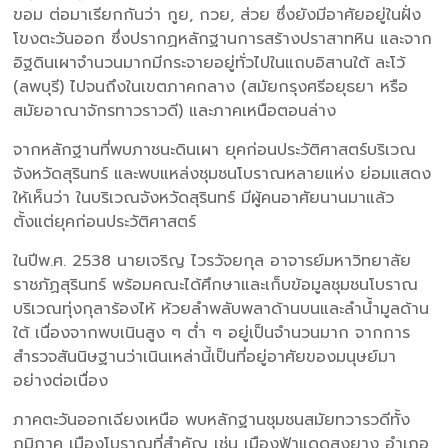
ขอม ต่อมาเรียกกันว่า กูย, กวย, ส่วย ซึ่งยังมีอาศัยอยู่ในฝั่ง
โขงตะวันออก ซึ่งปรากฏหลักฐานการสร้างปราสาทหิน และจาก
อิฐดินเผาจำนวนมากมีกระจายอยู่ทั่วไปในแถบอิสานใต้ ละโว้
(ลพบุรี) ไปจนถึงในเขตภาคกลาง (สมัยกรุงศรีอยุธยา หรือ
สมัยอาณาจักรทาวราวดี) และภาคเหนือตอนล่าง
จากหลักฐานที่พบภาชนะดินเผา ยุคก่อนประวัติศาสตร์บริเวณ
จังหวัดสุรินทร์ และพบแหล่งชุมชนโบราณหลายแห่ง ย่อมแสดง
ให้เห็นว่า ในบริเวณจังหวัดสุรินทร์ มีผู้คนอาศัยนานมาแล้ว
ตั้งแต่ยุคก่อนประวัติศาสตร์
ในปีพ.ศ. 2538 นายเจริญ ไวรวัจยกุล อาจารย์มหาวิทยาลัย
ราชภัฏสุรินทร์ พร้อมคณะได้ศึกษาและเก็บข้อมูลชุมชนโบราณ
บริเวณทุ่งกุลาร้องไห้ ห้วยลำพลับพลาด้านบนและลำน้ำมูลด้าน
ใต้ เนื่องจากพบเนินสูง ๆ ต่ำ ๆ อยู่เป็นจำนวนมาก จากการ
สำรวจสันนิษฐานว่าเนินเหล่านี้เป็นที่อยู่อาศัยของมนุษย์มา
อย่างต่อเนื่อง
ภาคตะวันออกเฉียงเหนือ พบหลักฐานชุมชนสมัยทวารวดีทั้ง
ภูมิภาค เมืองโบราณที่สำคัญ เช่น เมืองฟ้าแดดสงยาง อำเภอ