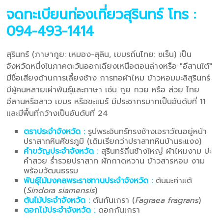
จดทะเบียนท่องเที่ยวสุรินทร์
โทร :
094-493-1414
สุรินทร์ (ภาษากูย: เหมอง-สุลิน, เขมรถิ่นไทย: ซเร็น) เป็น
จังหวัดหนึ่งในภาคตะวันออกเฉียงเหนือตอนล่างหรือ "อีสานใต้"
มีชื่อเสียงด้านการเลี้ยงช้าง การทอผ้าไหม ข้าวหอมมะลิสุรินทร์
มีผู้คนหลายเผ่าพันธุ์และภาษา เช่น กูย กวย หรือ ส่วย ไทย
อีสานหรือลาว เขมร หรือขะแมร์ มีประชากรมากเป็นอันดับที่ 11
และมีพื้นที่กว้างเป็นอันดับที่ 24
ตราประจำจังหวัด :
รูปพระอินทร์ทรงช้างเอราวัณอยู่หน้า
ปราสาทหินศีขรภูมิ (เดิมเรียกว่าปราสาทหินบ้านระแงง)
คำขวัญประจำจังหวัด :
สุรินทร์ถิ่นช้างใหญ่ ผ้าไหมงาม ปะ
คำสวย ร่ำรวยปราสาท ผักกาดหวาน ข้าวสารหอม งาม
พร้อมวัฒนธรรม
พันธุ์ไม้มงคลพระราชทานประจำจังหวัด :
ต้นมะค่าแต้
(
Sindora siamensis
)
ต้นไม้ประจำจังหวัด :
ต้นกันเกรา (
Fagraea fragrans
)
ดอกไม้ประจำจังหวัด :
ดอกกันเกรา