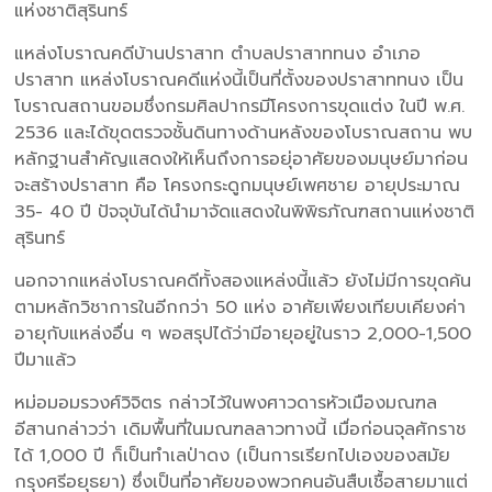
แห่งชาติสุรินทร์
แหล่งโบราณคดีบ้านปราสาท ตำบลปราสาททนง อำเภอ
ปราสาท แหล่งโบราณคดีแห่งนี้เป็นที่ตั้งของปราสาททนง เป็น
โบราณสถานขอมชึ่งกรมศิลปากรมีโครงการขุดแต่ง ในปี พ.ศ.
2536 และได้ขุดตรวจชั้นดินทางด้านหลังของโบราณสถาน พบ
หลักฐานสำคัญแสดงให้เห็นถึงการอยุ่อาศัยของมนุษย์มาก่อน
จะสร้างปราสาท คือ โครงกระดูกมนุษย์เพศชาย อายุประมาณ
35- 40 ปี ปัจจุบันได้นำมาจัดแสดงในพิพิธภัณฑสถานแห่งชาติ
สุรินทร์
นอกจากแหล่งโบราณคดีทั้งสองแหล่งนี้แล้ว ยังไม่มีการขุดค้น
ตามหลักวิชาการในอีกกว่า 50 แห่ง อาศัยเพียงเทียบเคียงค่า
อายุกับแหล่งอื่น ๆ พอสรุปได้ว่ามีอายุอยู่ในราว 2,000-1,500
ปีมาแล้ว
หม่อมอมรวงศ์วิจิตร กล่าวไว้ในพงศาวดารหัวเมืองมณฑล
อีสานกล่าวว่า เดิมพื้นที่ในมณฑลลาวทางนี้ เมื่อก่อนจุลศักราช
ได้ 1,000 ปี ก็เป็นทำเลป่าดง (เป็นการเรียกไปเองของสมัย
กรุงศรีอยุธยา) ซึ่งเป็นที่อาศัยของพวกคนอันสืบเชื้อสายมาแต่