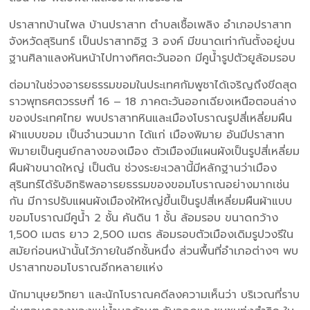
ปราสาทบ้านไพล บ้านปราสาท ตำบลเชื้อเพลิง อำเภอปราสาท
จังหวัดสุรินทร์ เป็นปราสาทอิฐ 3 องค์ มีขนาดเท่ากันตั้งอยู่บน
ฐานศิลาแลงหันหน้าไปทางทิศตะวันออก มีคูน้ำรูปตัวยูล้อมรอบ
ต่อมาในช่วงอารยธรรมขอมในประเทศกัมพูชาได้เจริญถึงขีดสุด
ราวพุทธศตวรรษที่ 16 – 18 ภาคตะวันออกเฉียงเหนือตอนล่าง
ของประเทศไทย พบปราสาทหินและเมืองโบราณรูปสี่เหลี่ยมผืน
ผ้าแบบขอม เป็นจำนวนมาก ได้แก่ เมืองพิมาย อันมีปราสาท
พิมายเป็นศูนย์กลางของเมือง ตัวเมืองมีแผนผังเป็นรูปสี่เหลี่ยม
ผืนผ้าขนาดใหญ่ เป็นต้น ช่วงระยะเวลานี้มีหลักฐานว่าเมือง
สุรินทร์ได้รับอิทธิพลอารยธรรมของขอมโบราณอย่างมากเช่น
กัน มีการปรับแผนผังเมืองให้ใหญ่ขึ้นเป็นรูปสี่เหลี่ยมผืนผ้าแบบ
ขอมโบราณมีคูน้ำ 2 ชั้น คันดิน 1 ชั้น ล้อมรอบ ขนาดกว้าง
1,500 เมตร ยาว 2,500 เมตร ล้อมรอบตัวเมืองเดิมรูปวงรีใน
สมัยก่อนหน้านั้นไว้ภายในอีกชั้นหนึ่ง ส่วนพื้นที่อำเภอต่างๆ พบ
ปราสาทขอมโบราณอีกหลายแห่ง
นักมานุษยวิทยา และนักโบราณคดีลงความเห็นว่า บริเวณที่ราบ