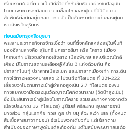
เรียบง่ายในอดีต มาเป็นวิถีชีวิตที่สลับซับซ้อนอย่างในปัจจุบัน
โดยเฉพาะการสะท้อนความเคลื่อนไหวของผู้คนที่มีมิติความ
สัมพันธ์ต่อกันอยู่ตลอดเวลา อันเป็นลักษณะโดดเด่นของผู้คน
ชาวจังหวัดสุรินทร์
ก่อนสมัยกรุงศรีอยุธยา
พระยาประชากรกิจกรจักรเชื่อว่า ชนที่ตั้งหลักแหล่งอยู่ในพื้นที่
ของอีสานล่างคือ สุรินทร์ นครราชสีมา หรือ โคราช (เมือง
โคราชเก่า บริเวณอำเภอเสิงสาง เมืองพิมาย และบริเวณใกล้
เคียง มีโบราณสถานเหลืออยู่ให้เห็น 3 แห่งด้วยกัน คือ
ปราสาทโนนกู่ ปราสาทเมืองแขก และปราสาทเมืองเก่า การเดิน
ทางใช้ทางหลวงหมายเลข 2 ไปจนถึงกิโลเมตร ที่ 221-222
เลี้ยวขวาไปตามทางเข้าสู่อำเภอสูงเนิน 2.7 กิโลเมตร จะพบ
ทางแยกขวามือตรงมุมวัดญาณโศภิตวนาราม (วัดป่าสูงเนิน)
ซึ่งเป็นเส้นทางเข้าสู่เมืองโบราณโคราช รวมระยะทางห่างจากตัว
เมืองประมาณ 32 กิโลเมตร) บุรีรัมย์ ศรีสะเกษ อุบลราชธานี
บางส่วน กลุ่มแรกคือ กวย กูย ข่า ขมุ ลัวะ ละว้า เยอ (ทั้งหมด
สืบเชื้อสายมาจากขอม) ซึ่งเป็นพวกเดียวกัน แต่เรียกตาม
สำเนียงของภาษาพูดในแต่ละท้องถิ่น แต่ในสมัยพระบาทสมเด็จ