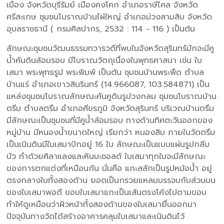
เมือง จังหวัดบุรีรัมย์ เมืองคงโคก อำเภอราษีไศล จังหวัด
ศรีสะเกษ ชุมชนโบราณบ้านไผ่ใหญ่ อำเภอม่วงสามสิบ จังหวัด
อุบลราชธานี ( กรมศิลปากร, 2532 : 114 - 116 ) เป็นต้น
ลักษณะชุมชนวัฒนธรรมทวารวดีที่พบในจังหวัดสุรินทร์มักจะมีคู
น้ำคันดินล้อมรอบ มีโบราณวัตถุเนื่องในพุทธศาสนา เช่น ใบ
เสมา พระพุทธรูป พระพิมพ์ เป็นต้น ชุมชนบ้านพระพืด ตำบล
บ้านแร่ อำเภอเขาวสินรินทร์ (14.966087, 103.584871) เป็น
แหล่งชุมชนโบราณลักษณะคันคูดินรูปวงกลม ชุมชนโบราณบ้าน
ตรึม ตำบลตรึม อำเภอศีขรภูมิ จังหวัดสุรินทร์ บริเวณบ้านตรึม
มีลักษณะเป็นชุมชนที่มีคูน้ำล้อมรอบ ทางด้านทิศตะวันออกของ
หมู่บ้าน มีหนองน้ำขนาดใหญ่ เรียกว่า หนองสิม ภายในวัดตรึม
เป็นเนินดินมีใบเสมาปักอยู่ 16 ใบ ลักษณะเป็นแบบแผ่นรูปกลีบ
บัว ทำด้วยศิลาแลงและหินบะชอลต์ ใบเสมาทุกใบจะมีลักษณะ
ของการตกแต่งที่เหมือนกัน นั่นคือ แกะสลักเป็นรูปหม้อน้ำ อยู่
ตรงกลางใบทั้งสองด้าน ยอดเป็นกรวยแหลมบรรจบกับส่วนบน
ของใบเสมาพอดี ขอบใบเสมาแกะเป็นเส้นตรงโค้งไปตามขอบ
ทำให้ดูเหมือนว่าผิวหน้าทั้งสองด้านของใบเสมายื่นออกมา
ปัจจุบันทางวัดได้สร้างอาคารคลุมใบเสมาและเนินดินไว้