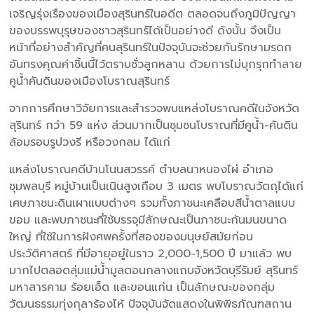
เจริญรุ่งเรืองของเมืองสุรินทร์ในอดีต ตลอดจนถึงภูมิปัญญา
ของบรรพบุรุษของชาวสุรินทร์ได้เป็นอย่างดี ดังนั้น จึงเป็น
หน้าที่อย่างสำคัญที่คนสุรินทร์ในปัจจุบันจะช่วยกันรักษามรดก
อันทรงคุณค่าชิ้นนี้ไว้ตราบชั่วลูกหลาน ด้วยการไม่บุกรุกทำลาย
คูน้ำคันดินของเมืองโบราณสุรินทร์
จากการศึกษาวิจัยการและสำรวจพบแหล่งโบราณคดีในจังหวัด
สุรินทร์ กว่า 59 แห่ง ส่วนมากเป็นชุมชนโบราณที่มีคูน้ำ-คันดิน
ล้อมรอบรูปวงรี หรือวงกลม ได้แก่
แหล่งโบราณคดีบ้านโนนสวรรค์ ตำบลนาหนองไผ่ อำเภอ
ชุมพลบุรี หมู่บ้านเป็นเนินสูงเกือบ 3 เมตร พบโบราณวัตถุได้แก่
เศษภาชนะดินเผาแบบต่างๆ รวมทั้งภาชนะเคลือบสีน้ำตาลแบบ
ขอม และพบภาชนะที่ใช้บรรจุมีลักษณะเป็นภาชนะก้นมนขนาด
ใหญ่ ที่ใช้ในการฝังศพครั้งที่สองของมนุษย์สมัยก่อน
ประวัติศาสตร์ ที่มีอายุอยู่ในราว 2,000-1,500 ปี มาแล้ว พบ
มากไปตลอดลุ่มแม่น้ำมูลตอนกลางแถบจังหวัดบุรีรัมย์ สุรินทร์
มหาสารคาม ร้อยเอ็ด และขอนแก่น เป็นลักษณะของกลุ่ม
วัฒนธรรมทุ่งกุลาร้องไห้ ปัจจุบันจัดแสดงในพิพิธภัณฑสถาน