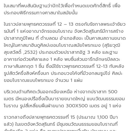
ใบเสมาที่พบสันนิษฐานว่าปักไว้เพื่อกำหนดเขตศักดิ์สิทธิ์ เพื่อ
ประกอบพิธีกรรมทางศาสนาในสมัยนั้น
ในราวปลายพุทธศตวรรษที่ 12 – 13 ตรงกับรัชกาลพระเจ้าชัยว
รมันที่ 1 แห่งอาณาจักรขอมโบราณ จังหวัดสุรินทร์มีการสร้าง
ปราสาทภูมิโพน ที่ ตำบลดม อำเภอสังขะ เป็นศาสนสถานขนาด
ใหญ่ในศาสนาฮินดูศิลปะขอมโบราณสมัยไพรกเมง (สุริยวุฒิ
สุขสวัสดิ์ ,2532) ประกอบด้วยปราสาทอิฐ 3 หลัง และฐาน
อาคารก่อด้วยศิลาแลง 1 หลัง พบชิ้นส่วนจารึกอักษรปัลลวะ
ภาษาสันสกฤต 1 ชิ้น ซึ่งมีใช้ราวพุทธศตวรรษที่ 12-13 ทับหลัง
รูปสัตว์ครึ่งสิงห์ครึ่งนก ประกอบวงโค้งที่มีวงกลมรูปไข่ ศิลปะ
ขอมโบราณแบบไพรกเมง จำนวน 1 แผ่น
บริเวณด้านทิศตะวันออกเฉียงเหนือ ห่างจากปราสาท 500
เมตร มีหนองปรือซึ่งเป็นบารายขนาดใหญ่ แบบวัฒนธรรมขอม
โบราณ รูปสี่เหลี่ยมผืนผ้าขนาด 300X500 เมตร อยู่ 1 แห่ง
ราวกลางถึงปลายพุทธศตวรรษที่ 15 (ประมาณ 1,100 ปีมา
แล้ว) ในเขตจังหวัดสุรินทร์ มีชุมชนวัฒนธรรมขอมโบราณที่