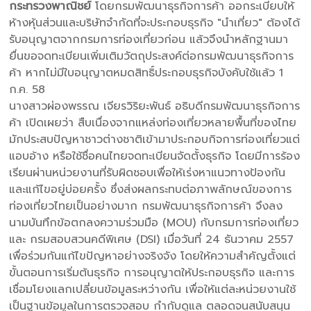
กระทรวงพาณิชย์
โดยกรมพัฒนาธุรกิจการค้า ออกระเบียบให้
ห้างหุ้นส่วนและบริษัทจำกัดที่จะประกอบธุรกิจ "นำเที่ยว" ต้องได้
รับอนุญาตจากกรมการท่องเที่ยวก่อน แล้วจึงนำหลักฐานมา
ยื่นขอจดทะเบียนเพิ่มเติมวัตถุประสงค์ต่อกรมพัฒนาธุรกิจการ
ค้า หากไม่มีใบอนุญาตหมดสิทธิ์ประกอบธุรกิจบังคับใช้แล้ว 1
ก.ค. 58
นางสาวผ่องพรรณ เจียรวิริยะพันธ์ อธิบดีกรมพัฒนาธุรกิจการ
ค้า เปิดเผยว่า สืบเนื่องจากแหล่งท่องเที่ยวหลายพื้นที่ของไทย
มักประสบปัญหาชาวต่างชาติเข้ามาประกอบกิจการท่องเที่ยวแต่
แอบอ้าง หรือใช้ชื่อคนไทยจดทะเบียนจัดตั้งธุรกิจ โดยมีการร้อง
เรียนผ่านหน่วยงานที่รับผิดชอบเพื่อให้เร่งหาแนวทางป้องกัน
และแก้ไขอยู่บ่อยครั้ง ซึ่งส่งผลกระทบต่อภาพลักษณ์ของการ
ท่องเที่ยวไทยเป็นอย่างมาก กรมพัฒนาธุรกิจการค้า จึงลง
นามบันทึกข้อตกลงความร่วมมือ (MOU) กับกรมการท่องเที่ยว
และ กรมสอบสวนคดีพิเศษ (DSI) เมื่อวันที่ 24 ธันวาคม 2557
เพื่อร่วมกันแก้ไขปัญหาอย่างจริงจัง โดยให้ความสำคัญตั้งแต่
ขั้นตอนการเริ่มต้นธุรกิจ การอนุญาตให้ประกอบธุรกิจ และการ
เชื่อมโยงแลกเปลี่ยนข้อมูลระหว่างกัน เพื่อให้แต่ละหน่วยงานใช้
เป็นฐานข้อมูลในการตรวจสอบ กำกับดูแล ตลอดจนสนับสนุน