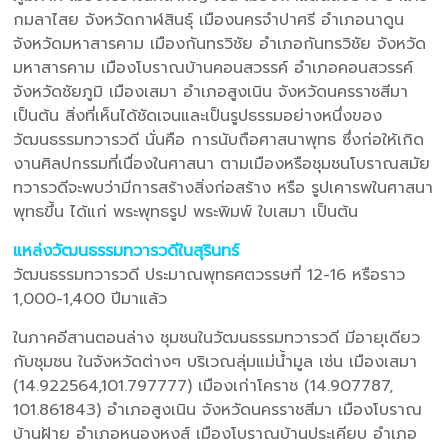
กมลาไสย จังหวัดกาฬสินธุ์ เมืองนครจำปาศรี อำเภอนาดูน
จังหวัดมหาสารคาม เมืองกันทรวิชัย อำเภอกันทรวิชัย จังหวัด
มหาสารคาม เมืองโบราณบ้านคอนสวรรค์ อำเภอคอนสวรรค์
จังหวัดชัยภูมิ เมืองเสมา อำเภอสูงเนิน จังหวัดนครราชสีมา
เป็นต้น สิ่งที่เห็นได้ชัดเจนและเป็นรูปธรรมอย่างหนึ่งของ
วัฒนธรรมทวารวดี นั่นคือ การนับถือศาสนาพุทธ ซึ่งก่อให้เกิด
งานศิลปกรรมที่เนื่องในศาสนา ตามเมืองหรือชุมชนโบราณสมัย
ทวารวดีจะพบว่ามีการสร้างสิ่งก่อสร้าง หรือ รูปเคารพในศาสนา
พุทธขึ้น ได้แก่ พระพุทธรูป พระพิมพ์ ใบเสมา เป็นต้น
แหล่งวัฒนธรรมทวารวดีในสุรินทร์
วัฒนธรรมทวารวดี ประมาณพุทธศตวรรษที่ 12-16 หรือราว
1,000-1,400 ปีมาแล้ว
ในภาคอีสานตอนล่าง ชุมชนในวัฒนธรรมทวารวดี มีอายุเดียว
กับชุมชน ในจังหวัดต่างๆ บริเวณลุ่มแม่น้ำมูล เช่น เมืองเสมา
(14.922564,101.797777) เมืองเก่าโคราช (14.907787,
101.861843) อำเภอสูงเนิน จังหวัดนครราชสีมา เมืองโบราณ
บ้านฝ้าย อำเภอหนองหงส์ เมืองโบราณบ้านประเคียบ อำเภอ