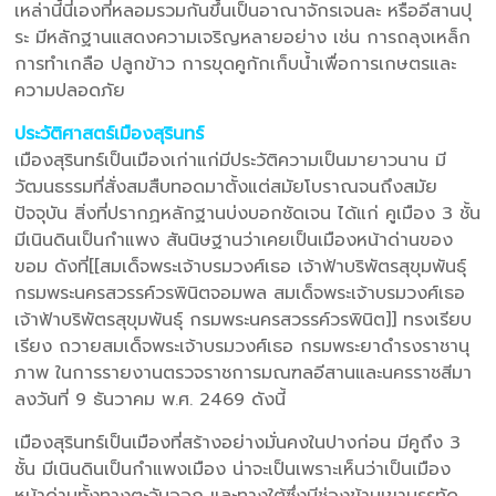
เหล่านี้นี่เองที่หลอมรวมกันขึ้นเป็นอาณาจักรเจนละ หรืออีสานปุ
ระ มีหลักฐานแสดงความเจริญหลายอย่าง เช่น การถลุงเหล็ก
การทำเกลือ ปลูกข้าว การขุดคูกักเก็บน้ำเพื่อการเกษตรและ
ความปลอดภัย
ประวัติศาสตร์เมืองสุรินทร์
เมืองสุรินทร์เป็นเมืองเก่าแก่มีประวัติความเป็นมายาวนาน มี
วัฒนธรรมที่สั่งสมสืบทอดมาตั้งแต่สมัยโบราณจนถึงสมัย
ปัจจุบัน สิ่งที่ปรากฏหลักฐานบ่งบอกชัดเจน ได้แก่ คูเมือง 3 ชั้น
มีเนินดินเป็นกำแพง สันนิษฐานว่าเคยเป็นเมืองหน้าด่านของ
ขอม ดังที่[[สมเด็จพระเจ้าบรมวงศ์เธอ เจ้าฟ้าบริพัตรสุขุมพันธุ์
กรมพระนครสวรรค์วรพินิตจอมพล สมเด็จพระเจ้าบรมวงศ์เธอ
เจ้าฟ้าบริพัตรสุขุมพันธุ์ กรมพระนครสวรรค์วรพินิต]] ทรงเรียบ
เรียง ถวายสมเด็จพระเจ้าบรมวงศ์เธอ กรมพระยาดำรงราชานุ
ภาพ ในการรายงานตรวจราชการมณฑลอีสานและนครราชสีมา
ลงวันที่ 9 ธันวาคม พ.ศ. 2469 ดังนี้
เมืองสุรินทร์เป็นเมืองที่สร้างอย่างมั่นคงในปางก่อน มีคูถึง 3
ชั้น มีเนินดินเป็นกำแพงเมือง น่าจะเป็นเพราะเห็นว่าเป็นเมือง
หน้าด่านทั้งทางตะวันออก และทางใต้ซึ่งมีช่องข้ามเขาบรรทัด