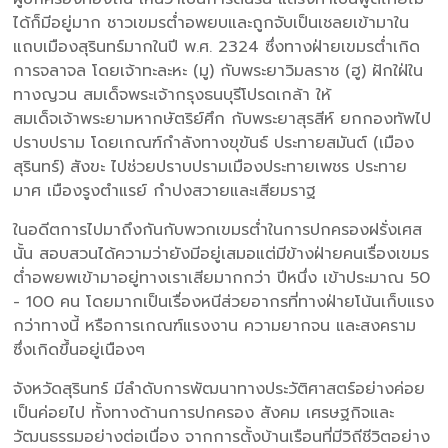
ได้ก็มีอยู่มาก ชาวเขมรต่ำอพยบและถูกจับเป็นเชลยเข้ามาใน
แถบเมืองสุรินทร์มากในปี พ.ศ. 2324 ซึ่งทางฝ่ายเขมรต่ำเกิด
การจลาจล โดยเจ้าทะละหะ (มู) กับพระยาวิมลราช (ฮู) ฝักใฝ่ใน
ทางญวน สมเด็จพระเจ้ากรุงธนบุรีโปรดเกล้า ให้
สมเด็จเจ้าพระยามหากษัตริย์ศึก กับพระยาสุรสีห์ ยกกองทัพไป
ปราบปราม โดยเกณฑ์กำลังทางขุขันธ์ ประทายสมันต์ (เมือง
สุรินทร์) สังขะ ไปช่วยปราบปรามเมืองประทายเพชร ประทาย
มาศ เมืองรูงตำแรย์ กำปงสวายและเสียมราฐ
ในอดีตการไปมาถึงกันกับพวกเขมรต่ำในการปกครองฝรั่งเศส
นั้น สอบสวนได้ความว่ายังมีอยู่เสมอแต่มีข้างฝ่ายคนเรื่องเขมร
ต่ำอพยพเข้ามาอยู่ทางเราเสียมากกว่า ปีหนึ่ง เข้าประมาณ 50
- 100 คน โดยมากเป็นเรื่องหนีส่วยอากรที่ทางฝ่ายโน้นเก็บแรง
กว่าทางนี้ หรือการเกณฑ์แรงงาน ความยากจน และสงคราม
ซึ่งเกิดขึ้นอยู่เนืองๆ
จังหวัดสุรินทร์ มีลำดับการพัฒนาทางประวัติศาสตร์อย่างค่อย
เป็นค่อยไป ทั้งทางด้านการปกครอง สังคม เศรษฐกิจและ
วัฒนธรรมอย่างต่อเนื่อง จากการตั้งบ้านเรือนที่มีวิถีชีวิตอย่าง