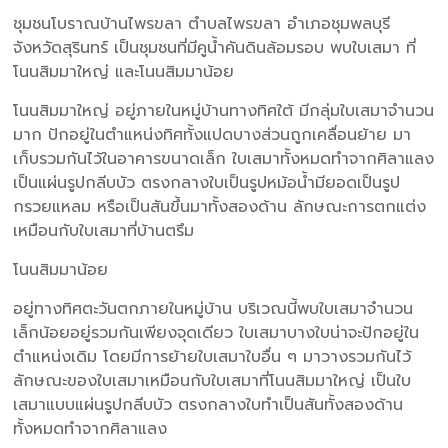
ชุมชนโบราณบ้านไพรขลา ตำบลไพรขลา อำเภอชุมพลบุรี
จังหวัดสุรินทร์ เป็นชุมชนที่มีคูน้ำคันดินล้อมรอบ พบใบเสมา ที่
โนนสิมมาใหญ่ และโนนสิมมาน้อย
โนนสิมมาใหญ่ อยู่ภายในหมู่บ้านทางทิศใต้ มีกลุ่มใบเสมาจำนวน
มาก ปักอยู่ในตำแหน่งทิศทั้งแปดบางส่วนถูกเคลื่อนย้าย มา
เก็บรวมกันไว้ในอาคารขนาดเล็ก ใบเสมาทั้งหมดทำจากศิลาแลง
เป็นแผ่นรูปกลีบบัว ตรงกลางใบเป็นรูปหม้อน้ำมียอดเป็นรูป
กรวยแหลม หรือเป็นสันขึ้นมาทั้งสองด้าน ลักษณะการตกแต่ง
เหมือนกับใบเสมาที่บ้านตรึม
โนนสิมมาน้อย
อยู่ทางทิศตะวันตกภายในหมู่บ้าน บริเวณนี้พบใบเสมาจำนวน
เล็กน้อยอยู่รวมกันเพียงจุดเดียว ใบเสมาบางใบน่าจะปักอยู่ใน
ตำแหน่งเดิม โดยมีการย้ายใบเสมาใบอื่น ๆ มาวางรวมกันไว้
ลักษณะของใบเสมาเหมือนกับใบเสมาที่โนนสิมมาใหญ่ เป็นใบ
เสมาแบบแผ่นรูปกลีบบัว ตรงกลางใบทำเป็นสันทั้งสองด้าน
ทั้งหมดทำจากศิลาแลง