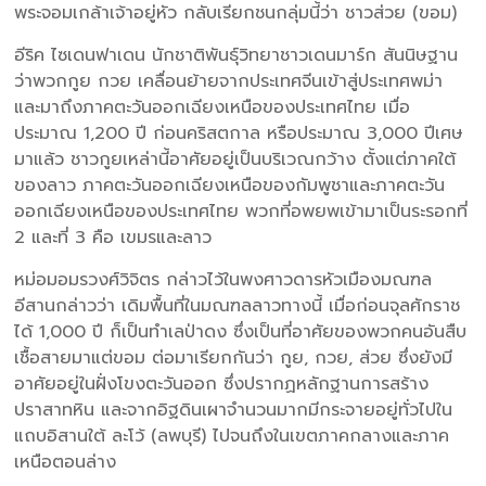
พระจอมเกล้าเจ้าอยู่หัว กลับเรียกชนกลุ่มนี้ว่า ชาวส่วย (ขอม)
อีริค ไซเดนฟาเดน นักชาติพันธุ์วิทยาชาวเดนมาร์ก สันนิษฐาน
ว่าพวกกูย กวย เคลื่อนย้ายจากประเทศจีนเข้าสู่ประเทศพม่า
และมาถึงภาคตะวันออกเฉียงเหนือของประเทศไทย เมื่อ
ประมาณ 1,200 ปี ก่อนคริสตกาล หรือประมาณ 3,000 ปีเศษ
มาแล้ว ชาวกูยเหล่านี้อาศัยอยู่เป็นบริเวณกว้าง ตั้งแต่ภาคใต้
ของลาว ภาคตะวันออกเฉียงเหนือของกัมพูชาและภาคตะวัน
ออกเฉียงเหนือของประเทศไทย พวกที่อพยพเข้ามาเป็นระรอกที่
2 และที่ 3 คือ เขมรและลาว
หม่อมอมรวงศ์วิจิตร กล่าวไว้ในพงศาวดารหัวเมืองมณฑล
อีสานกล่าวว่า เดิมพื้นที่ในมณฑลลาวทางนี้ เมื่อก่อนจุลศักราช
ได้ 1,000 ปี ก็เป็นทำเลป่าดง ซึ่งเป็นที่อาศัยของพวกคนอันสืบ
เชื้อสายมาแต่ขอม ต่อมาเรียกกันว่า กูย, กวย, ส่วย ซึ่งยังมี
อาศัยอยู่ในฝั่งโขงตะวันออก ซึ่งปรากฏหลักฐานการสร้าง
ปราสาทหิน และจากอิฐดินเผาจำนวนมากมีกระจายอยู่ทั่วไปใน
แถบอิสานใต้ ละโว้ (ลพบุรี) ไปจนถึงในเขตภาคกลางและภาค
เหนือตอนล่าง