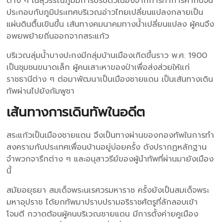
ต่าง ๆ ในสุวรรณภูมิมีการปรับตัวเนื่องจากการทำการค้ากับจีน
ประกอบกับภูมิประเทศบริเวณอ่าวไทยเปลี่ยนแปลงกลายเป็น
แผ่นดินตื้นเขินขึ้น เส้นทางคมนาคมทางน้ำเปลี่ยนแปลง ผู้คนจึง
อพยพย้ายถิ่นออกจากสระแก้ว
บริเวณลุ่มน้ำบางปะกงมีกลุ่มบ้านเมืองเกิดขึ้นราว พ.ศ. 1900
เป็นชุมชนขนาดเล็ก ผู้คนเสาะหาของป่าเพื่อส่งส่วยให้แก่
ราชธานีต่าง ๆ ต่อมาพัฒนาเป็นเมืองชายแดน เป็นเส้นทางเดิน
ทัพผ่านไปยังกัมพูชา
เส้นทางการเดินทัพในอดีต
สระแก้วเป็นเมืองชายแดน จึงเป็นทางผ่านของกองทัพในการทำ
สงครามกับประเทศเพื่อนบ้านอยู่บ่อยครั้ง ดังปรากฏหลักฐาน
จำพวกจารึกต่าง ๆ และอนุสาวรีย์ของผู้นำทัพที่ผ่านมายังเมือง
นี้
สมัยอยุธยา สมเด็จพระนเรศวรมหาราช ครั้งยังเป็นสมเด็จพระ
มหาอุปราช ได้ยกทัพมาปราบปรามอริราชศัตรูที่ลักลอบเข้า
โจมตี กวาดต้อนผู้คนบริเวณชายแดน มีการตั้งค่ายคูเมือง