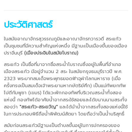
ประวัติศาสตร์
ในสมัยอาณาจักรสุวรรณภูมิและอาณาจักรทวารวดี สระแก้ว
เป็นชุมชนที่มีความสำคัญแห่งหนึ่ง มีฐานะเป็นเมืองขึ้นของเมือง
ปราจีนบุรี
(เมืองประจิมในสมัยโบราณ)
สระแก้ว เป็นชื่อที่มาจากชื่อสระน้ำโบราณซึ่งอยู่ในพื้นที่อำเภอ
เมืองสระแก้ว มีอยู่จำนวน 2 สระ ในสมัยกรุงธนบุรีราวปี พ.ศ.
2323 พระบาทสมเด็จพระพุทธยอดฟ้าจุฬาโลกมหาราช (เมื่อ
ครั้งทรงเป็นสมเด็จเจ้าพระยามหากษัตริย์ศึก) เป็นแม่ทัพยกทัพ
ไปตีกัมพูชา (เขมร) ได้แวะพักกองทัพที่บริเวณสระน้ำทั้งสอง
แห่งนี้ กองทัพได้อาศัยน้ำจากสระใช้สอยและได้ขนานนามสระทั้ง
สองว่า
"สระแก้ว-สระขวัญ"
และได้นำน้ำจากสระทั้งสองแห่งนี้ใช้
ในการประกอบพิธีถือน้ำพิพัฒน์สัตยา โดยถือว่าเป็นน้ำบริสุทธิ์
สมัยก่อนสระแก้วมีฐานะเป็นตำบลขึ้นอยู่ในการปกครองของ