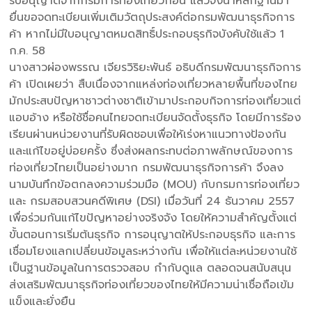
รับอนุญาตจากกรมการท่องเที่ยวก่อน แล้วจึงนำหลักฐานมา
ยื่นขอจดทะเบียนเพิ่มเติมวัตถุประสงค์ต่อกรมพัฒนาธุรกิจการ
ค้า หากไม่มีใบอนุญาตหมดสิทธิ์ประกอบธุรกิจบังคับใช้แล้ว 1
ก.ค. 58
นางสาวผ่องพรรณ เจียรวิริยะพันธ์ อธิบดีกรมพัฒนาธุรกิจการ
ค้า เปิดเผยว่า สืบเนื่องจากแหล่งท่องเที่ยวหลายพื้นที่ของไทย
มักประสบปัญหาชาวต่างชาติเข้ามาประกอบกิจการท่องเที่ยวแต่
แอบอ้าง หรือใช้ชื่อคนไทยจดทะเบียนจัดตั้งธุรกิจ โดยมีการร้อง
เรียนผ่านหน่วยงานที่รับผิดชอบเพื่อให้เร่งหาแนวทางป้องกัน
และแก้ไขอยู่บ่อยครั้ง ซึ่งส่งผลกระทบต่อภาพลักษณ์ของการ
ท่องเที่ยวไทยเป็นอย่างมาก กรมพัฒนาธุรกิจการค้า จึงลง
นามบันทึกข้อตกลงความร่วมมือ (MOU) กับกรมการท่องเที่ยว
และ กรมสอบสวนคดีพิเศษ (DSI) เมื่อวันที่ 24 ธันวาคม 2557
เพื่อร่วมกันแก้ไขปัญหาอย่างจริงจัง โดยให้ความสำคัญตั้งแต่
ขั้นตอนการเริ่มต้นธุรกิจ การอนุญาตให้ประกอบธุรกิจ และการ
เชื่อมโยงแลกเปลี่ยนข้อมูลระหว่างกัน เพื่อให้แต่ละหน่วยงานใช้
เป็นฐานข้อมูลในการตรวจสอบ กำกับดูแล ตลอดจนสนับสนุน
ส่งเสริมพัฒนาธุรกิจท่องเที่ยวของไทยให้มีความน่าเชื่อถือเข้ม
แข็งและยั่งยืน