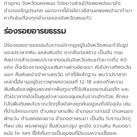
ท่าอุเทน จังหวัดนครพนม โดยบางส่วนได้อพยพต่อมายัง
อำเภออรัญประเทศ นอกจากนี้ยังมีชาวอีสานอพยพเข้ามาทำมา
หากินในเกือบทุกอำเภอของจังหวัดสระแก้ว
ร่องรอยอารยธรรม
มีร่องรอยอารยธรรมโบราณปรากฏอยู่ในจังหวัดสระแก้วในรูป
ของปราสาทหิน แหล่งหินตัด ซากสิ่งก่อสร้าง เป็นต้น กรม
ศิลปากรสำรวจพบปราสาทขอมในจังหวัดสระแก้วมากถึง 40
แห่ง ตั้งเรียงรายอยู่บนเส้นทางผ่านช่องเขา หันไปทางทิศตะวัน
ออก คือหันหน้าเข้าหานครวัด เท่าที่มีหลักฐาน พบว่าปราสาท
เหล่านี้มีอายุอยู่ในราวพุทธศตวรรษที่ 12-18 แสดงถึงความ
สัมพันธ์ของผู้คนสองฟากฝั่งภูเขาที่ไร้เส้นเขตแดนในอดีต และ
ตัวปราสาทยังเป็นศูนย์กลางของชุมชนโบราณอีกด้วย ลึกลง
ไปในผืนดินพบโบราณวัตถุซึ่งยังคงขุดค้นอยู่จนถึงปัจจุบัน เช่น
ที่บ้านโคกมะกอก ตำบลเขาสามสิบ อำเภอเขาฉกรรจ์ บ้านหนอง
ผักแว่น ตำบลคลองยาง อำเภอตาพระยา เป็นต้น โบราณวัตถุ
ที่พบ เช่น พระพุทธรูป ชิ้นส่วนเทวรูป ลูกปัด ขวานหิน หินบดยา
หม้อ ไห ฯลฯ ชี้ให้เห็นการเป็นชุมชนที่มีระบบความเชื่อและ