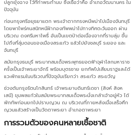
ปลูกยุ้งฉาง ไว้ที่ท่าพระทำนบ ซึ่งเชื่อว่าคือ อำเภอวัฒนานคร ใน
ปัจจุบัน
ก่อนกรุงศรีอยุธยาแตก พระเจ้าตากทรงหนีพม่าไปเมืองจันทบุรี
โดยพาไพร่คนสนิทหนีฝ่ากองทัพพม่าไปทางทิศตะวันออก ผ่าน
บริเวณ ดงศรีมหาโพธิ์ อันเป็นเขตป่าต่อเนื่องจากที่ราบลุ่ม ขึ้น
ไปถึงที่ลุ่มดอนของเมืองสระแก้ว แล้วไปยังชลบุรี ระยอง และ
จันทบุรี
สมัยกรุงธนบุรี พระบาทสมเด็จพระพุทธยอดฟ้าจุฬาโลกมหาราช
ครั้งเป็นเจ้าพระยาจักรี พร้อมบุตรชาย ยกทัพไปเสียมราฐและได้
แวะพักแรมในบริเวณที่ปัจจุบันเรียกว่า สระแก้ว สระขวัญ
ช่วงต้นกรุงรัตนโกสินทร์ เจ้าพระยาบดินทร์เดชา (สิงห์ สิงห
เสนี) ขุนพลแก้วในสมัยพระบาทสมเด็จพระนั่งเกล้าเจ้าอยู่หัว ได้
พักทัพก่อนยกไปปราบญวน ณ บริเวณที่ภายหลังเมื่อเสร็จศึก
ญวนแล้วสร้างเป็นวัดตาพระยา อำเภอตาพระยา
การรวมตัวของคนหลายเชื้อชาติ