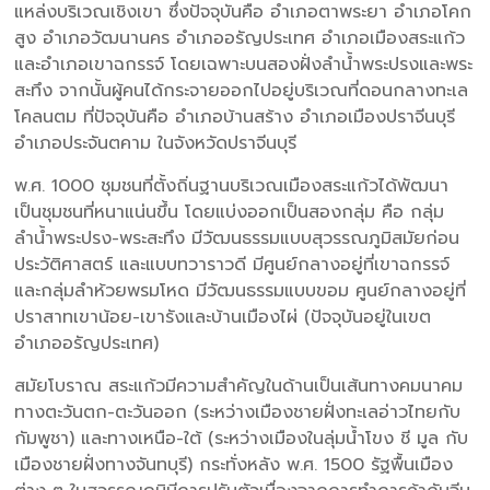
แหล่งบริเวณเชิงเขา ซึ่งปัจจุบันคือ อำเภอตาพระยา อำเภอโคก
สูง อำเภอวัฒนานคร อำเภออรัญประเทศ อำเภอเมืองสระแก้ว
และอำเภอเขาฉกรรจ์ โดยเฉพาะบนสองฝั่งลำน้ำพระปรงและพระ
สะทึง จากนั้นผู้คนได้กระจายออกไปอยู่บริเวณที่ดอนกลางทะเล
โคลนตม ที่ปัจจุบันคือ อำเภอบ้านสร้าง อำเภอเมืองปราจีนบุรี
อำเภอประจันตคาม ในจังหวัดปราจีนบุรี
พ.ศ. 1000 ชุมชนที่ตั้งถิ่นฐานบริเวณเมืองสระแก้วได้พัฒนา
เป็นชุมชนที่หนาแน่นขึ้น โดยแบ่งออกเป็นสองกลุ่ม คือ กลุ่ม
ลำน้ำพระปรง-พระสะทึง มีวัฒนธรรมแบบสุวรรณภูมิสมัยก่อน
ประวัติศาสตร์ และแบบทวาราวดี มีศูนย์กลางอยู่ที่เขาฉกรรจ์
และกลุ่มลำห้วยพรมโหด มีวัฒนธรรมแบบขอม ศูนย์กลางอยู่ที่
ปราสาทเขาน้อย-เขารังและบ้านเมืองไผ่ (ปัจจุบันอยู่ในเขต
อำเภออรัญประเทศ)
สมัยโบราณ สระแก้วมีความสำคัญในด้านเป็นเส้นทางคมนาคม
ทางตะวันตก-ตะวันออก (ระหว่างเมืองชายฝั่งทะเลอ่าวไทยกับ
กัมพูชา) และทางเหนือ-ใต้ (ระหว่างเมืองในลุ่มน้ำโขง ชี มูล กับ
เมืองชายฝั่งทางจันทบุรี) กระทั่งหลัง พ.ศ. 1500 รัฐพื้นเมือง