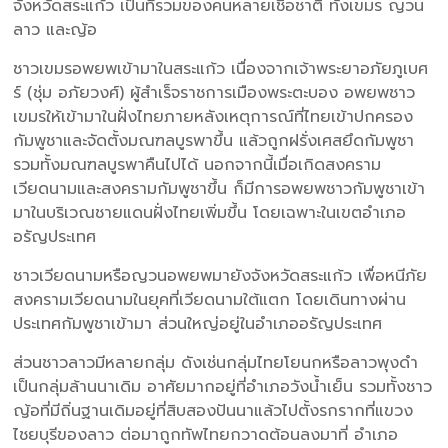
จังหวัดสระแก้ว เป็นที่รวมของคนหลายเชื้อชาติ ทั้งเขมร ญวน
ลาว และญ้อ
ชาวเขมรอพยพเข้ามาในสระแก้ว เนื่องจากเจ้าพระยาอภัยภูเบศ
ร์ (ชุ่ม อภัยวงศ์) ผู้สำเร็จราชการเมืองพระตะบอง อพยพชาว
เขมรให้เข้ามาในฝั่งไทยภายหลังเหตุการณ์ที่ไทยเข้าปกครอง
กัมพูชาและจัดตั้งมณฑลบูรพาขึ้น แล้วถูกฝรั่งเศสยึดกัมพูชา
รวมทั้งมณฑลบูรพาคืนไปได้ นอกจากนี้เมื่อเกิดสงคราม
เวียดนามและสงครามกัมพูชาขึ้น ก็มีการอพยพชาวกัมพูชาเข้า
มาในบริเวณชายแดนฝั่งไทยเพิ่มขึ้น โดยเฉพาะในเขตอำเภอ
อรัญประเทศ
ชาวเวียดนามหรือญวนอพยพมายังจังหวัดสระแก้ว เพื่อหนีภัย
สงครามเวียดนามในยุคที่เวียดนามใต้แตก โดยเดินทางผ่าน
ประเทศกัมพูชาเข้ามา ส่วนใหญ่อยู่ในอำเภออรัญประเทศ
ส่วนชาวลาวมีหลายกลุ่ม ดังเช่นกลุ่มไทยโยนกหรือลาวพุงดำ
เป็นกลุ่มล้านนาเดิม อาศัยมากอยู่ที่อำเภอวังน้ำเย็น รวมทั้งชาว
ญ้อที่มีถิ่นฐานเดิมอยู่ที่สิบสองปันนาแล้วไปตั้งรกรากที่แขวง
ไชยบุรีของลาว ต่อมาถูกทัพไทยกวาดต้อนลงมาที่ อำเภอ