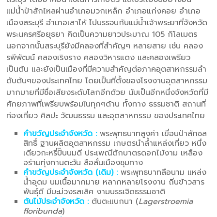
แม่น้ำป่าสักไหลผ่านอำเภอมวกเหล็ก อำเภอแก่งคอย อำเภอ
เมืองสระบุรี อำเภอเสาไห้ ไปบรรจบกับแม่น้ำเจ้าพระยาที่จังหวัด
พระนครศรีอยุธยา คิดเป็นความยาวประมาณ 105 กิโลเมตร
นอกจากนั้นสระบุรียังมีคลองที่สำคัญๆ หลายสาย เช่น คลอง
รพีพัฒน์ คลองเริงราง คลองวิหารแดง และคลองเพรียว
เป็นต้น และยังเป็นเมืองที่มีความสำคัญต่อภาคอุตสาหกรรมลำ
ดับต้นๆของประเทศไทย โดยเป็นที่ตั้งของโรงงานอุตสาหกรรม
มากมายที่มีชื่อเสียงระดับโลกอีกด้วย นับเป็นอีกหนึ่งจังหวัดที่มี
ศักยภาพที่เพรียบพร้อมในทุกๆด้าน ทั้งทาง ธรรมชาติ สถานที่
ท่องเที่ยว ศิลปะ วัฒนธรรม และอุตสาหกรรม ของประเทศไทย
คำขวัญประจำจังหวัด :
พระพุทธบาทสูงค่า เขื่อนป่าสักชล
สิทธิ์ ฐานผลิตอุตสาหกรรม เกษตรนำล้ำแหล่งเที่ยว หนึ่ง
เดียวกะหรี่ปั๊บนมดี ประเพณีตักบาตรดอกไม้งาม เหลือง
อร่ามทุ่งทานตะวัน ลือลั่นเมืองชุมทาง
คำขวัญประจำจังหวัด (เดิม) :
พระพุทธบาทลือนาม แหล่ง
น้ำอุดม นมเนื้อมากมาย หลากหลายโรงงาน ถิ่นข้าวสาร
พันธุ์ดี มีมะม่วงรสเลิศ งามบรรเจิดธรรมชาติ
ต้นไม้ประจำจังหวัด :
ต้นตะแบกนา (
Lagerstroemia
floribunda
)