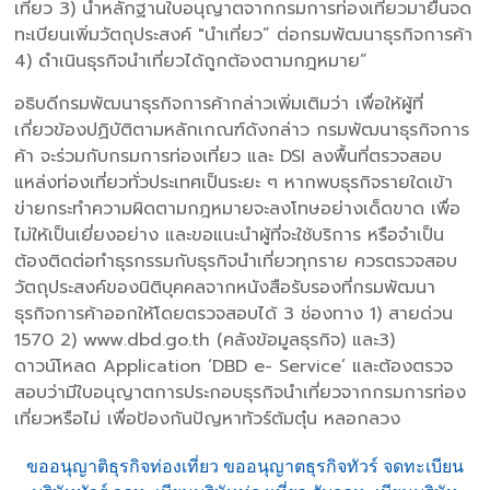
เที่ยว 3) นำหลักฐานใบอนุญาตจากกรมการท่องเที่ยวมายื่นจด
ทะเบียนเพิ่มวัตถุประสงค์ "นำเที่ยว” ต่อกรมพัฒนาธุรกิจการค้า
4) ดำเนินธุรกิจนำเที่ยวได้ถูกต้องตามกฎหมาย”
อธิบดีกรมพัฒนาธุรกิจการค้ากล่าวเพิ่มเติมว่า เพื่อให้ผู้ที่
เกี่ยวข้องปฏิบัติตามหลักเกณฑ์ดังกล่าว กรมพัฒนาธุรกิจการ
ค้า จะร่วมกับกรมการท่องเที่ยว และ DSI ลงพื้นที่ตรวจสอบ
แหล่งท่องเที่ยวทั่วประเทศเป็นระยะ ๆ หากพบธุรกิจรายใดเข้า
ข่ายกระทำความผิดตามกฎหมายจะลงโทษอย่างเด็ดขาด เพื่อ
ไม่ให้เป็นเยี่ยงอย่าง และขอแนะนำผู้ที่จะใช้บริการ หรือจำเป็น
ต้องติดต่อทำธุรกรรมกับธุรกิจนำเที่ยวทุกราย ควรตรวจสอบ
วัตถุประสงค์ของนิติบุคคลจากหนังสือรับรองที่กรมพัฒนา
ธุรกิจการค้าออกให้โดยตรวจสอบได้ 3 ช่องทาง 1) สายด่วน
1570 2) www.dbd.go.th (คลังข้อมูลธุรกิจ) และ3)
ดาวน์โหลด Application ‘DBD e- Service’ และต้องตรวจ
สอบว่ามีใบอนุญาตการประกอบธุรกิจนำเที่ยวจากกรมการท่อง
เที่ยวหรือไม่ เพื่อป้องกันปัญหาทัวร์ต้มตุ๋น หลอกลวง
ขออนุญาติธุรกิจท่องเที่ยว ขออนุญาตธุรกิจทัวร์ จดทะเบียน