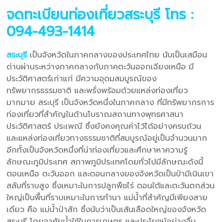
จดทะเบียนท่องเที่ยวสระบุรี
โทร :
094-493-1414
สระบุรี
เป็นจังหวัดในภาคกลางของประเทศไทย นับเป็นเสมือน
ด่านผ่านระหว่างภาคกลางกับภาคตะวันออกเฉียงเหนือ มี
ประวัติศาสตร์เก่าแก่ มีความอุดมสมบูรณ์ของ
ทรัพยากรธรรมชาติ และพรั่งพร้อมด้วยแหล่งท่องเที่ยว
มากมาย สระบุรี เป็นจังหวัดหนึ่งในภาคกลาง ที่มีทรัพยากรการ
ท่องเที่ยวที่สำคัญในด้านโบราณสถานทางพุทธศาสนา
ประวัติศาสตร์ ประเพณี ซึ่งยังคงคุณค่าไว้ได้อย่างครบถ้วน
และแหล่งท่องเที่ยวทางธรรมชาติที่สมบูรณ์อยู่เป็นจำนวนมาก
อีกทั้งเป็นจังหวัดหนึ่งที่น่าท่องเที่ยวและศึกษาหาความรู้
ลักษณะภูมิประเทศ สภาพภูมิประเทศโดยทั่วไปมีลักษณะดังนี้
ตอนเหนือ ตะวันออก และตอนกลางของจังหวัดเป็นป่ามีเนินเขา
สลับที่ราบสูง ซึ่งเหมาะในการปลูกพืชไร่ ตอนใต้และตะวันตกส่วน
ใหญ่เป็นพื้นที่ราบเหมาะในการทำนา แม่น้ำที่สำคัญมีเพียงสาย
เดียว คือ แม่น้ำป่าสัก ซึ่งนับว่าเป็นเส้นเลือดใหญ่ของจังหวัด
สระบุรี โดยอาศัยน้ำใช้ในการเกษตร และประโยชน์อย่างอื่น