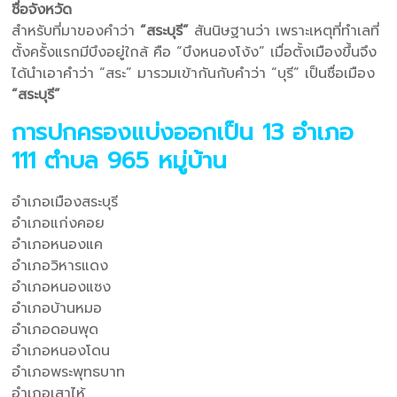
ชื่อจังหวัด
สำหรับที่มาของคำว่า
“สระบุรี”
สันนิษฐานว่า เพราะเหตุที่ทำเลที่
ตั้งครั้งแรกมีบึงอยู่ใกล้ คือ “บึงหนองโง้ง” เมื่อตั้งเมืองขึ้นจึง
ได้นำเอาคำว่า “สระ” มารวมเข้ากันกับคำว่า “บุรี” เป็นชื่อเมือง
“สระบุรี”
การปกครองแบ่งออกเป็น 13 อำเภอ
111 ตำบล 965 หมู่บ้าน
อำเภอเมืองสระบุรี
อำเภอแก่งคอย
อำเภอหนองแค
อำเภอวิหารแดง
อำเภอหนองแซง
อำเภอบ้านหมอ
อำเภอดอนพุด
อำเภอหนองโดน
อำเภอพระพุทธบาท
อำเภอเสาไห้