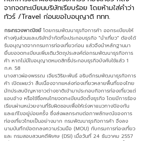
จากจดทะเบียนบริษัทเรียบร้อย โดยห้ามใส่คำว่า
ทัวร์ /Travel ก่อนขอใบอนุญาติ ททท.
กระทรวงพาณิชย์
โดยกรมพัฒนาธุรกิจการค้า ออกระเบียบให้
ห้างหุ้นส่วนและบริษัทจำกัดที่จะประกอบธุรกิจ "นำเที่ยว" ต้องได้
รับอนุญาตจากกรมการท่องเที่ยวก่อน แล้วจึงนำหลักฐานมา
ยื่นขอจดทะเบียนเพิ่มเติมวัตถุประสงค์ต่อกรมพัฒนาธุรกิจการ
ค้า หากไม่มีใบอนุญาตหมดสิทธิ์ประกอบธุรกิจบังคับใช้แล้ว 1
ก.ค. 58
นางสาวผ่องพรรณ เจียรวิริยะพันธ์ อธิบดีกรมพัฒนาธุรกิจการ
ค้า เปิดเผยว่า สืบเนื่องจากแหล่งท่องเที่ยวหลายพื้นที่ของไทย
มักประสบปัญหาชาวต่างชาติเข้ามาประกอบกิจการท่องเที่ยวแต่
แอบอ้าง หรือใช้ชื่อคนไทยจดทะเบียนจัดตั้งธุรกิจ โดยมีการร้อง
เรียนผ่านหน่วยงานที่รับผิดชอบเพื่อให้เร่งหาแนวทางป้องกัน
และแก้ไขอยู่บ่อยครั้ง ซึ่งส่งผลกระทบต่อภาพลักษณ์ของการ
ท่องเที่ยวไทยเป็นอย่างมาก กรมพัฒนาธุรกิจการค้า จึงลง
นามบันทึกข้อตกลงความร่วมมือ (MOU) กับกรมการท่องเที่ยว
และ กรมสอบสวนคดีพิเศษ (DSI) เมื่อวันที่ 24 ธันวาคม 2557